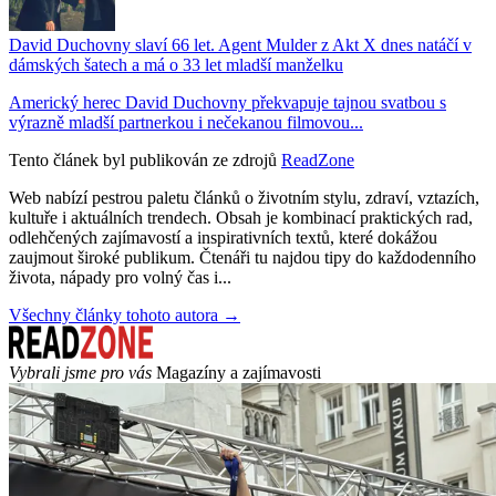
David Duchovny slaví 66 let. Agent Mulder z Akt X dnes natáčí v
dámských šatech a má o 33 let mladší manželku
Americký herec David Duchovny překvapuje tajnou svatbou s
výrazně mladší partnerkou i nečekanou filmovou...
Tento článek byl publikován ze zdrojů
ReadZone
Web nabízí pestrou paletu článků o životním stylu, zdraví, vztazích,
kultuře i aktuálních trendech. Obsah je kombinací praktických rad,
odlehčených zajímavostí a inspirativních textů, které dokážou
zaujmout široké publikum. Čtenáři tu najdou tipy do každodenního
života, nápady pro volný čas i...
Všechny články tohoto autora →
Vybrali jsme pro vás
Magazíny a zajímavosti