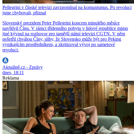
Pellegrini v čínské televizi zavzpomínal na komunismus. Po revoluci
jsme chybovali, přiznal
Slovenský prezident Peter Pellegrini koncem minulého měsíce
navštívil Čínu. V rámci třídenního pobytu v lidové republice mimo
jiné kývnul na rozhovor pro tamější státní televizi CGTN. V něm
nešetřil chválou Číny, sliby, že Slovensko může být pro Peking
vynikajícím prostředníkem, a zkritizoval vývoj po sametové
revoluci.
Aktuálně.cz - Zprávy
dnes, 18:11
Reklama