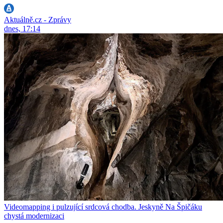
Aktuálně.cz - Zprávy
dnes, 17:14
Videomapping i pulzující srdcová chodba. Jeskyně Na Špičáku
chystá modernizaci