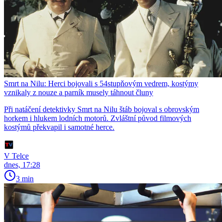
Smrt na Nilu: Herci bojovali s 54stupňovým vedrem, kostýmy
vznikaly z nouze a parník musely táhnout čluny
Při natáčení detektivky Smrt na Nilu štáb bojoval s obrovským
horkem i hlukem lodních motorů. Zvláštní původ filmových
kostýmů překvapil i samotné herce.
V Telce
dnes, 17:28
3 min