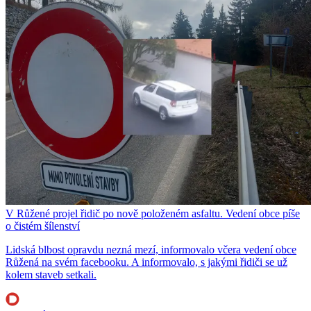
V Růžené projel řidič po nově položeném asfaltu. Vedení obce píše
o čistém šílenství
Lidská blbost opravdu nezná mezí, informovalo včera vedení obce
Růžená na svém facebooku. A informovalo, s jakými řidiči se už
kolem staveb setkali.