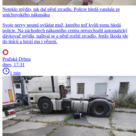
Neteklo mýdlo, tak dal pěstí zrcadlu. Policie hledá vandala ze
smíchovského nákupáku
Svoje nervy neumí ovládat muž, kterého teď kvůli tomu hledá
policie. Na záchodech nákupního centra nerozchodil automatický
dávkovač mýdla, naštval se a pěstí rozbil zrcadlo. Jenže škoda jde
do tisíců a hrozí mu i vězení.
Pražská Drbna
dnes, 17:31
1 min