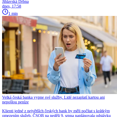
Jihlavská Drbna
dnes, 17:58
1 min
Velká česká banka vypne své služby. Lidé nezaplatí kartou ani
nepošlou peníze
Klienti jedné z největších českých bank by měli počítat s krátkým
omezením služeb. ČSOB na neděli 9. srpna naplánovala odstávku