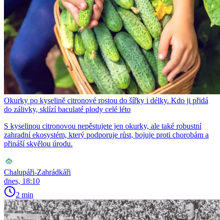
Okurky po kyselině citronové rostou do šířky i délky. Kdo ji přidá
do zálivky, sklízí baculaté plody celé léto
S kyselinou citronovou nepěstujete jen okurky, ale také robustní
zahradní ekosystém, který podporuje růst, bojuje proti chorobám a
přináší skvělou úrodu.
Chalupáři-Zahrádkáři
dnes, 18:10
2 min