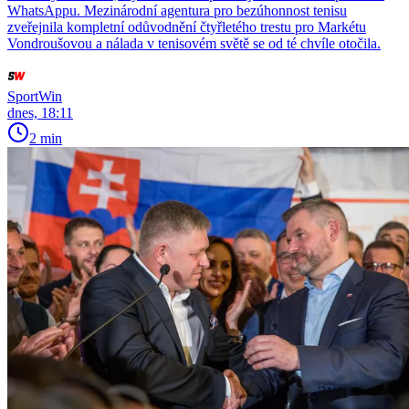
WhatsAppu. Mezinárodní agentura pro bezúhonnost tenisu
zveřejnila kompletní odůvodnění čtyřletého trestu pro Markétu
Vondroušovou a nálada v tenisovém světě se od té chvíle otočila.
SportWin
dnes, 18:11
2 min