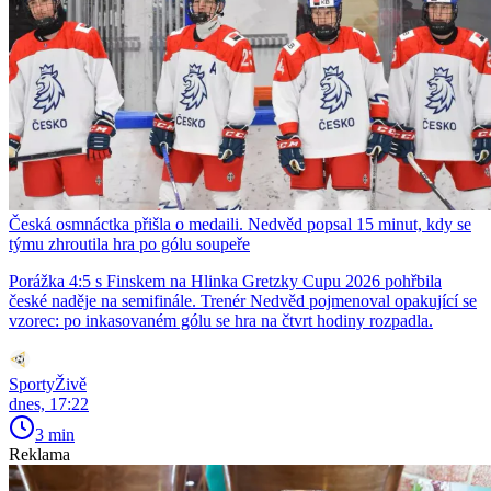
Česká osmnáctka přišla o medaili. Nedvěd popsal 15 minut, kdy se
týmu zhroutila hra po gólu soupeře
Porážka 4:5 s Finskem na Hlinka Gretzky Cupu 2026 pohřbila
české naděje na semifinále. Trenér Nedvěd pojmenoval opakující se
vzorec: po inkasovaném gólu se hra na čtvrt hodiny rozpadla.
SportyŽivě
dnes, 17:22
3 min
Reklama