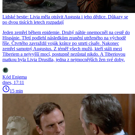
Lidské bestie: Livia měla otrávit Augusta i jeho dědice. Důkazy se
po dvou tisících letech rozpadají
Jeden zemřel během epidemie. Druhý náhle onemocněl na cestě do
Hispánie. Třetí podlehl následkům zranění utrženého na východě
říše. Čtvrtého zavraždil voják krátce po smrti císaře. Nakonec
zemřel samotný Augustus. Z téměř všech mužů, kteří stáli mezi
Tiberiem a nejvyšší mocí, postupně nezůstal nikdo. A Tiberiovou
matkou byla Livia Drusilla, jedna z nejmocnějších žen své doby.
Kód Enigma
dnes, 17:11
15 min