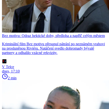
Bez motivu: Odraz hektické doby, předloha a napříč celým městem
Kriminální film Bez motivu přesunul pátrání po neznámém vrahovi
na prosluněnou Riviéru. Natáčení svedlo dohromady bývalé
partnery a odhalilo vzácné rekvizity.
V Telce
dnes, 17:10
2 min