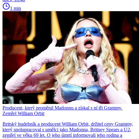
1 min
Producent, který proměnil Madonnu a získal s ní tři Grammy.
Zemřel William Orbit
Britský hudebník a producent William Orbit, držitel ceny Grammy,
který spolupracoval s umělci jako Madonna, Britney Spears a U2,
zemřel ve věku 69 let. O jeho úmrtí informovali jeho rodina a