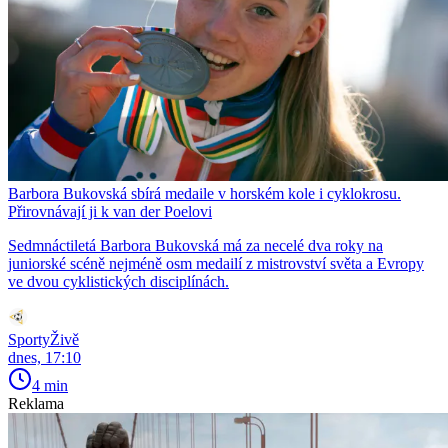
Barbora Bukovská sbírá medaile v horském kole i cyklokrosu.
Přirovnávají ji k van der Poelovi
Sedmnáctiletá Barbora Bukovská má za necelé dva roky na
juniorské scéně nejméně osm medailí z mistrovství světa a Evropy
ve dvou cyklistických disciplínách.
SportyŽivě
dnes, 17:10
4 min
Reklama