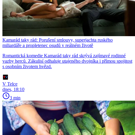
Kamarád taky rád: Porušení smlouvy, superjachta ruského
miliardáře a propletenec osudů v reálném životě
Romantická komedie Kamarád taky rád skrývá zajímavé rodinné
vazby herců. Zákulisí odhaluje utajeného dvojníka i přímou spojitost
s osobním životem hvězd.
V Telce
dnes, 18:10
3 min