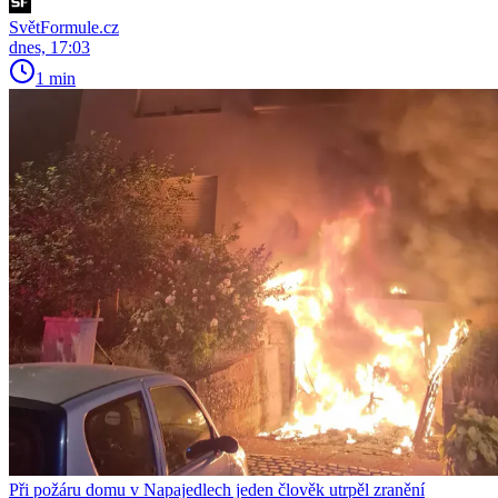
SvětFormule.cz
dnes, 17:03
1 min
Při požáru domu v Napajedlech jeden člověk utrpěl zranění