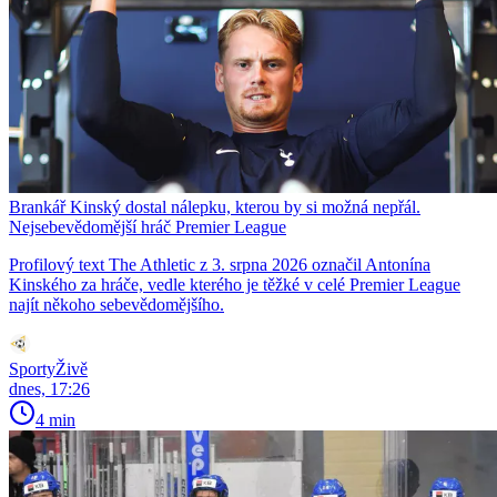
Brankář Kinský dostal nálepku, kterou by si možná nepřál.
Nejsebevědomější hráč Premier League
Profilový text The Athletic z 3. srpna 2026 označil Antonína
Kinského za hráče, vedle kterého je těžké v celé Premier League
najít někoho sebevědomějšího.
SportyŽivě
dnes, 17:26
4 min