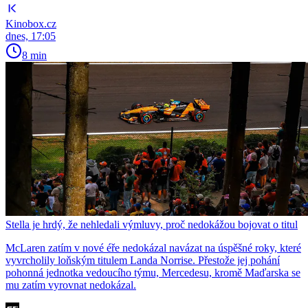
Kinobox.cz
dnes, 17:05
8 min
Stella je hrdý, že nehledali výmluvy, proč nedokážou bojovat o titul
McLaren zatím v nové éře nedokázal navázat na úspěšné roky, které
vyvrcholily loňským titulem Landa Norrise. Přestože jej pohání
pohonná jednotka vedoucího týmu, Mercedesu, kromě Maďarska se
mu zatím vyrovnat nedokázal.