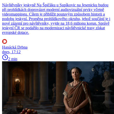
Návštěvníky jeskyně Na Špičáku u Supíkovic na Jesenicku budou
při prohlídkách doprovázet moderní audiovizuální prvky včetně
videomappingu. Cílem je přiblížit poutavým způsobem historii a
podobu jeskyní. Proměna prohlídkového okruhu, jehož součástí je i
nové zázemí pro návštěvníky, vyjde na 18,6 milionu korun. Správě
jeskyní ČR se podařilo na modernizaci návštěvnické trasy získat
evropské dotace.
Hanácká Drbna
dnes, 17:12
2 min