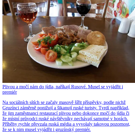
Plivou a močí nám do jídla, naříkají Rusové. Musel se vyjádřit i
premiér
Na sociálních sítích se začaly masově šířit příspěvky, podle nichž
Gruzínci záměrně ponižují a šikanují ruské turisty. Tvrdí například,
že jim zaměstnanci restaurací plivou nebo dokonce močí do jídla či
že místní průvodci ruské návštěvníky nechávají samotné v horách.
Příběhy rychle převzala ruská média a vyvolaly takovou pozornost,
že se k nim musel vyjádřit i gruzínský premiér.