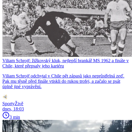
Viliam Schrojf: žižkovský kluk, nejlepší brankář MS 1962 a finále v
Chile, které přepsaly jeho kariéru
Viliam Schrojf odchytal v Chile pět zápasů jako neprůstřelná zeď.
Pak mu těsně před finále vtiskli do rukou trofej, a začalo se psát
úplně jiné vyprávění.
SportyŽivě
dnes, 18:03
3 min