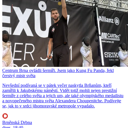
Centrum Brna ovládli šermíři. Jsem jako Kung Fu Panda, řekl
čerstvý mistr světa
Nevšední podívaná se v pátek večer naskytla Brňanům, kteří
zamířili k Jakubskému náměstí. Vidět totiž mohli nejen prestižní
šermíře z celého světa a jejich um, ale také olympijského medailistu
a novopečeného mistra světa Alexandera Choupenitche. Podívejte
se, jak to v srdci jihomoravské metropole vypadalo.
Brněnská Drbna
dnes, 18:40