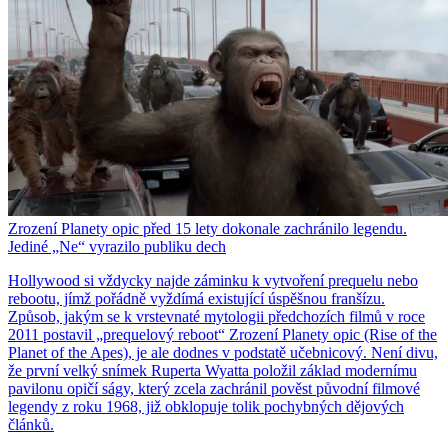
Zrození Planety opic před 15 lety dokonale zachránilo legendu.
Jediné „Ne“ vyrazilo publiku dech
Hollywood si vždycky najde záminku k vytvoření prequelu nebo
rebootu, jímž pořádně vyždímá existující úspěšnou franšízu.
Způsob, jakým se k vrstevnaté mytologii předchozích filmů v roce
2011 postavil „prequelový reboot“ Zrození Planety opic (Rise of the
Planet of the Apes), je ale dodnes v podstatě učebnicový. Není divu,
že první velký snímek Ruperta Wyatta položil základ modernímu
pavilonu opičí ságy, který zcela zachránil pověst původní filmové
legendy z roku 1968, již obklopuje tolik pochybných dějových
článků.