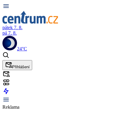
pátek 7. 8.
pá 7. 8.
24°C
Přihlášení
Reklama