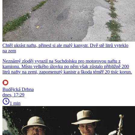
Chtěl ukrást naftu, přinesl si ale malý kanystr. Dvě stě litrů vyteklo
na zem
Neznámý zloděj vyrazil na Suchdolsku pro motorovou naftu z
kamionu. Místo velkého úlovku po něm však zůstalo přibližně 200
litrů nafty na zemi, zapomenutý kanistr a škoda téměř 20 tisíc korun.
Budějcká Drbna
dnes, 17:29
1 min