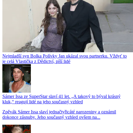
Nejmladší syn Bolka Polívky Jan ukázal svou partnerku. Vždyť to
je celá Vlastička z Dědictví, píší lidé
Sámer Issa ze SuperStar slaví 41 let. „A takový to býval krásný
kluk,“ reagují lidé na jeho současný vzhled
Zpěvák Sámer Issa slaví jednačtyřicáté narozeniny a oznámil
dokonce zásnuby. Jeho současný vzhled ovšem na...