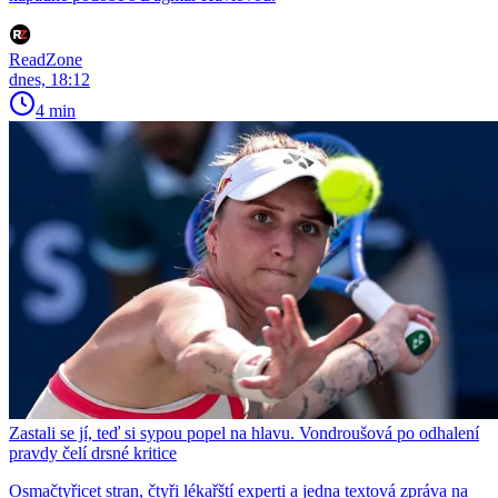
ReadZone
dnes, 18:12
4 min
Zastali se jí, teď si sypou popel na hlavu. Vondroušová po odhalení
pravdy čelí drsné kritice
Osmačtyřicet stran, čtyři lékařští experti a jedna textová zpráva na