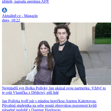
přátelé, napsala agentura AFP.
Aktuálně.cz - Magazín
dnes, 18:22
Nejmladší syn Bolka Polívky Jan ukázal svou partnerku. Vždyť to
je celá Vlastička z Dědictví, píší lidé
Jan Polívka tvoří pár s mladou herečkou Anetou Kalertovou.
Půvabná studentka na sebe poutá obrovskou pozornost kvůli
nápadné podobě s Dagmar Havlovou.