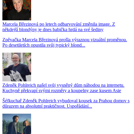
Marcela Březinová po letech odbarvování změnila image. Z
někdejší blondýny je dnes babička hrdá na své šediny
Zpěvačka Marcela Březinová prošla výraznou vizuální proměnou.
Po desetiletích opustila svůj typický blond...
Zdeněk Pohlreich našel svůj vysněný dům náhodou na internetu.
Kuchyně překvapí svými rozměry a koupelny zase kusem Asie
Šéfkuchař Zdeněk Pohlreich vybudoval kousek za Prahou domov s
důrazem na absolutní praktičnost. Uspořádání...