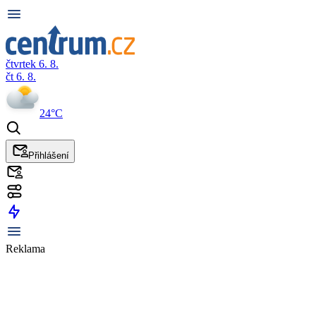
čtvrtek 6. 8.
čt 6. 8.
24°C
Přihlášení
Reklama