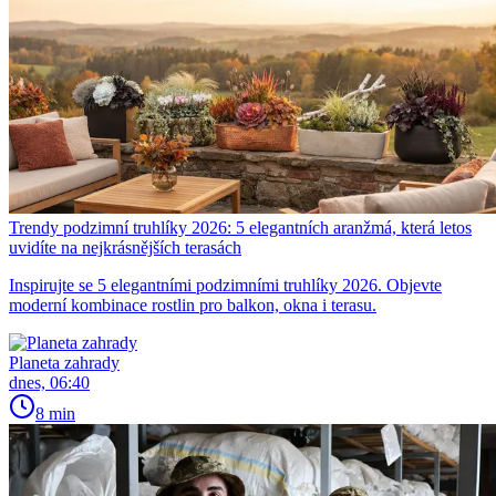
Trendy podzimní truhlíky 2026: 5 elegantních aranžmá, která letos
uvidíte na nejkrásnějších terasách
Inspirujte se 5 elegantními podzimními truhlíky 2026. Objevte
moderní kombinace rostlin pro balkon, okna i terasu.
Planeta zahrady
dnes, 06:40
8 min