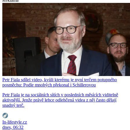
Reklama
Petr Fiala sdílel video, kvůli kterému je nyní terčem potupného
posměchu: Podle mnohých překonal i Schillerovou
Petr Fiala je na sociálních sítích v posledních měsících viditelně
aktivnější. Jenže právě lehce odlehčená videa z něj často dělají
snadný terč.
In-lifestyle.cz
dnes, 06:32