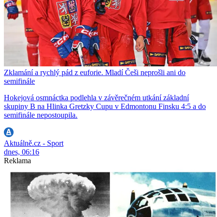
Zklamání a rychlý pád z euforie. Mladí Češi neprošli ani do
semifinále
Hokejová osmnáctka podlehla v závěrečném utkání základní
skupiny B na Hlinka Gretzky Cupu v Edmontonu Finsku 4:5 a do
semifinále nepostoupila.
Aktuálně.cz - Sport
dnes, 06:16
Reklama