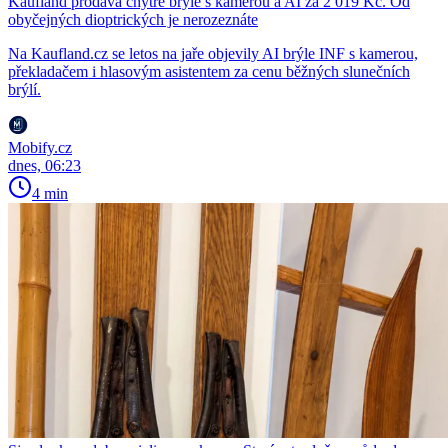
Kaufland prodává chytré brýle s kamerou a AI za 2 019 Kč. Od
obyčejných dioptrických je nerozeznáte
Na Kaufland.cz se letos na jaře objevily AI brýle INF s kamerou,
překladačem i hlasovým asistentem za cenu běžných slunečních
brýlí.
Mobify.cz
dnes, 06:23
4 min