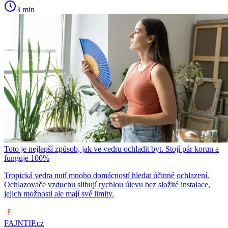
3 min
Toto je nejlepší způsob, jak ve vedru ochladit byt. Stojí pár korun a
funguje 100%
Tropická vedra nutí mnoho domácností hledat účinné ochlazení.
Ochlazovače vzduchu slibují rychlou úlevu bez složité instalace,
jejich možnosti ale mají své limity.
FAJNTIP.cz