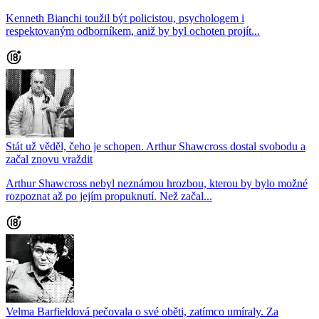
Kenneth Bianchi toužil být policistou, psychologem i
respektovaným odborníkem, aniž by byl ochoten projít...
Stát už věděl, čeho je schopen. Arthur Shawcross dostal svobodu a
začal znovu vraždit
Arthur Shawcross nebyl neznámou hrozbou, kterou by bylo možné
rozpoznat až po jejím propuknutí. Než začal...
Velma Barfieldová pečovala o své oběti, zatímco umíraly. Za