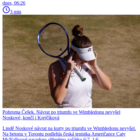
dnes, 06:26
3 min
Pohroma Češek. Návrat po triumfu ve Wimbledonu nevyšel
Noskové, končí i Krejčíková
Lindě Noskové návrat na kurty po triumfu ve Wimbledonu nevyšel.
Na betonu v Torontu podlehla česká tenistka Američance Caty
McNallyové navzdory slibnému začátku 6:7, 1:6.