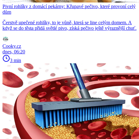
Pivní rohlíky z domácí pekárny: Křupavé pečivo, které provoní celý
dům
Čerstvě upečené rohlíky, to je vůně, která se line celým domem. A
když se do těsta přidá světlé pivo, získá pečivo ještě výraznější chuť.
Cooky.cz
dnes, 06:20
3 min