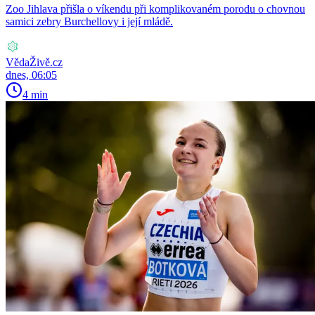
Zoo Jihlava přišla o víkendu při komplikovaném porodu o chovnou
samici zebry Burchellovy i její mládě.
VědaŽivě.cz
dnes, 06:05
4 min