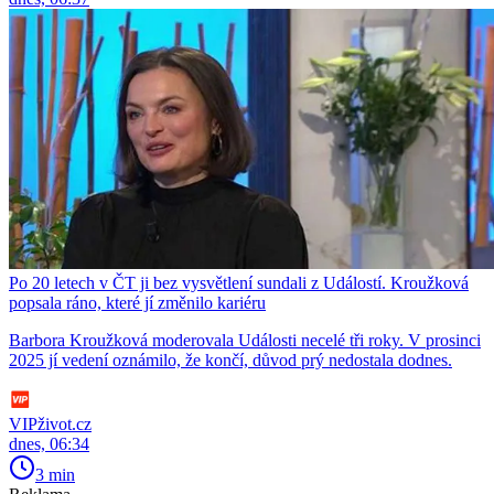
Po 20 letech v ČT ji bez vysvětlení sundali z Událostí. Kroužková
popsala ráno, které jí změnilo kariéru
Barbora Kroužková moderovala Události necelé tři roky. V prosinci
2025 jí vedení oznámilo, že končí, důvod prý nedostala dodnes.
VIPživot.cz
dnes, 06:34
3 min