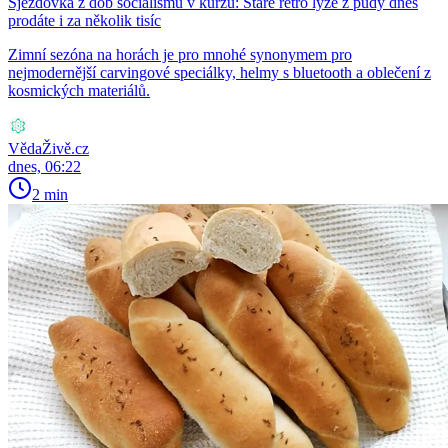
Sjezdovka z dob socialismu v kurzu: Staré retro lyže z půdy dnes
prodáte i za několik tisíc
Zimní sezóna na horách je pro mnohé synonymem pro
nejmodernější carvingové speciálky, helmy s bluetooth a oblečení z
kosmických materiálů.
VědaŽivě.cz
dnes, 06:22
2 min