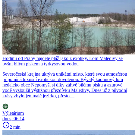
Hodinu od Prahy najdete pláž jako z exotiky. Lom Maledivy se
pyšní bílým pískem a tyrkysovou vodou
Severočeská krajina ukrývá unikátní místo, které svou atmosférou
připomíná luxusní exotickou dovolenou. Bývalý kaolinový lom
nedaleko obce Nepomyšl si díky zářivě bílému písku a azurové
vodě vysloužil výstižnou přezdívku Maledivy. Dnes už z původní
krásy zbylo jen malé jezírko, přesto…
Výletárium
dnes, 06:14
2 min