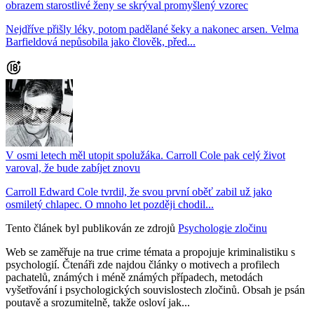
obrazem starostlivé ženy se skrýval promyšlený vzorec
Nejdříve přišly léky, potom padělané šeky a nakonec arsen. Velma
Barfieldová nepůsobila jako člověk, před...
V osmi letech měl utopit spolužáka. Carroll Cole pak celý život
varoval, že bude zabíjet znovu
Carroll Edward Cole tvrdil, že svou první oběť zabil už jako
osmiletý chlapec. O mnoho let později chodil...
Tento článek byl publikován ze zdrojů
Psychologie zločinu
Web se zaměřuje na true crime témata a propojuje kriminalistiku s
psychologií. Čtenáři zde najdou články o motivech a profilech
pachatelů, známých i méně známých případech, metodách
vyšetřování i psychologických souvislostech zločinů. Obsah je psán
poutavě a srozumitelně, takže osloví jak...