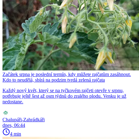
Začátek srpna je poslední termín, kdy můžete rajčatům zasáhnout.
Kdo to neudělá, sbírá na podzim tvrdá zelená rajčata
Každý nový květ, který se na tyčkovém rajčeti otevře v srpnu,
potřebuje ještě šest až osm týdnů do zralého plodu. Venku je už
nedostane.
Chalupáři-Zahrádkáři
dnes, 06:44
4 min