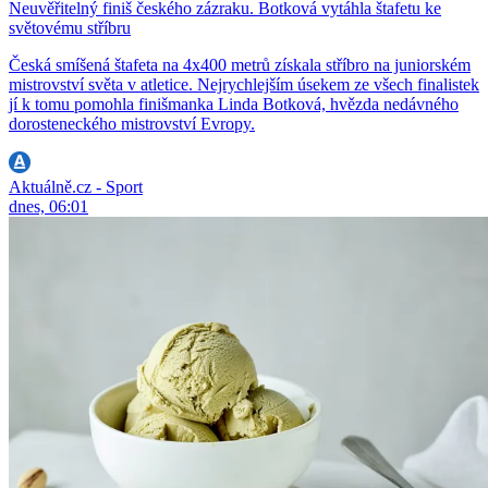
Neuvěřitelný finiš českého zázraku. Botková vytáhla štafetu ke
světovému stříbru
Česká smíšená štafeta na 4x400 metrů získala stříbro na juniorském
mistrovství světa v atletice. Nejrychlejším úsekem ze všech finalistek
jí k tomu pomohla finišmanka Linda Botková, hvězda nedávného
dorosteneckého mistrovství Evropy.
Aktuálně.cz - Sport
dnes, 06:01