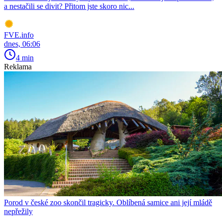
a nestačili se divit? Přitom jste skoro nic...
FVE.info
dnes, 06:06
4 min
Reklama
Porod v české zoo skončil tragicky. Oblíbená samice ani její mládě
nepřežily