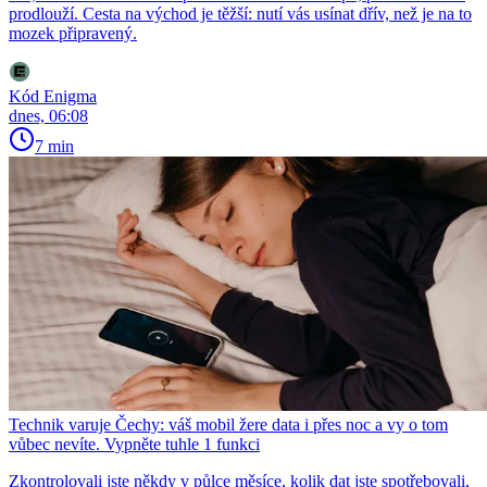
prodlouží. Cesta na východ je těžší: nutí vás usínat dřív, než je na to
mozek připravený.
Kód Enigma
dnes, 06:08
7 min
Technik varuje Čechy: váš mobil žere data i přes noc a vy o tom
vůbec nevíte. Vypněte tuhle 1 funkci
Zkontrolovali jste někdy v půlce měsíce, kolik dat jste spotřebovali,