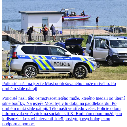
Policisté našli na jezeře Most pohřešovaného muže mrtvého. Po
druhém stále pátrají
Policisté našli tělo osmadvacetiletého muže, kterého hledali od úterní
silné bouřky. Na jezeře Most byl v tu dobu na paddleboardu. Po
druhém muži stále pátrají. Tělo našli ve středu večer. Policie o tom
informovala ve čtvrtek na sociální síti X. Rodinám obou mužů jsou
k dispozici krizoví interventi, kteří poskytují psychologickou
podporu a pomoc.