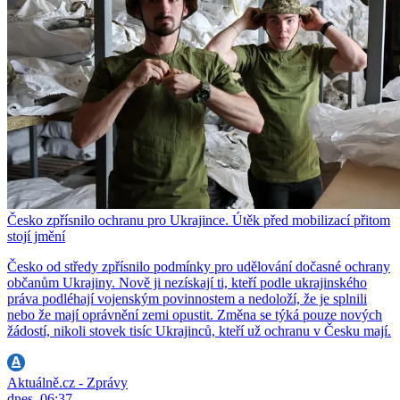
Česko zpřísnilo ochranu pro Ukrajince. Útěk před mobilizací přitom
stojí jmění
Česko od středy zpřísnilo podmínky pro udělování dočasné ochrany
občanům Ukrajiny. Nově ji nezískají ti, kteří podle ukrajinského
práva podléhají vojenským povinnostem a nedoloží, že je splnili
nebo že mají oprávnění zemi opustit. Změna se týká pouze nových
žádostí, nikoli stovek tisíc Ukrajinců, kteří už ochranu v Česku mají.
Aktuálně.cz - Zprávy
dnes, 06:37