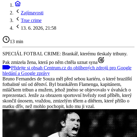
Zajímavosti
True crime
13. 6. 2026, 21:58
13 min
SPECIÁL FOTBAL CRIME: Brankář, kterému tleskaly tribuny.
Pak zmizela žena, která po něm chtěla uznat syna
Přidejte si obsah Centrum.cz do oblíbených zdrojů pro Google
hledání a Google zprávy
Bruno Fernandes de Souza měl před sebou kariéru, o které brazilští
fotbalisté sní od dětství. Byl brankářem Flamenga, kapitánem,
miláčkem tribun a mužem, jehož jméno se objevovalo v úvahách o
reprezentaci. Jenže za obrazem sportovní hvězdy rostl příběh, který
skončil únosem, vraždou, zmizelým tělem a dítětem, které přišlo o
matku dřív, než mohlo pochopit, kdo mu ji vzal.