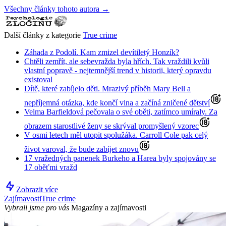
Všechny články tohoto autora →
Další články z kategorie
True crime
Záhada z Podolí. Kam zmizel devítiletý Honzík?
Chtěli zemřít, ale sebevražda byla hřích. Tak vraždili kvůli
vlastní popravě - nejtemnější trend v historii, který opravdu
existoval
Dítě, které zabíjelo děti. Mrazivý příběh Mary Bell a
nepříjemná otázka, kde končí vina a začíná zničené dětství
Velma Barfieldová pečovala o své oběti, zatímco umíraly. Za
obrazem starostlivé ženy se skrýval promyšlený vzorec
V osmi letech měl utopit spolužáka. Carroll Cole pak celý
život varoval, že bude zabíjet znovu
17 vražedných panenek Burkeho a Harea byly spojovány se
17 oběťmi vražd
Zobrazit více
Zajímavosti
True crime
Vybrali jsme pro vás
Magazíny a zajímavosti