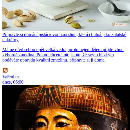
Připravte si domácí pistáciovou zmrzlinu, která chutná jako z italské
cukrárny
Máme před sebou opět velká vedra, proto nejen dětem přijde vhod
výborná zmrzlina. Pokud chcete mít jistotu, že svým blízkým
podáváte opravdu kvalitní zmrzlinu, připravte si ji doma.
Vaření.cz
dnes, 06:00