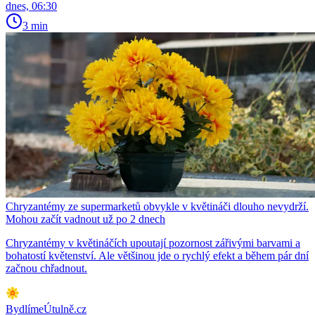
dnes, 06:30
3 min
Chryzantémy ze supermarketů obvykle v květináči dlouho nevydrží.
Mohou začít vadnout už po 2 dnech
Chryzantémy v květináčích upoutají pozornost zářivými barvami a
bohatostí květenství. Ale většinou jde o rychlý efekt a během pár dní
začnou chřadnout.
BydlímeÚtulně.cz