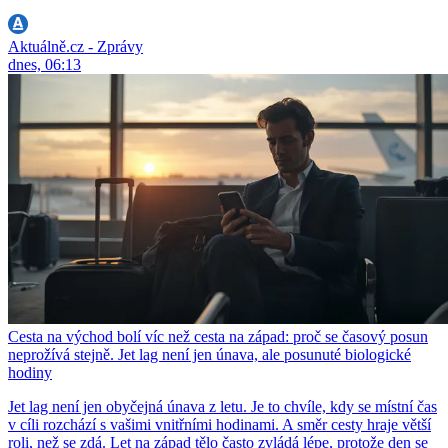
Aktuálně.cz - Zprávy
dnes, 06:13
Cesta na východ bolí víc než cesta na západ: proč se časový posun
neprožívá stejně. Jet lag není jen únava, ale posunuté biologické
hodiny
Jet lag není jen obyčejná únava z letu. Je to chvíle, kdy se místní čas
v cíli rozchází s vašimi vnitřními hodinami. A směr cesty hraje větší
roli, než se zdá. Let na západ tělo často zvládá lépe, protože den se