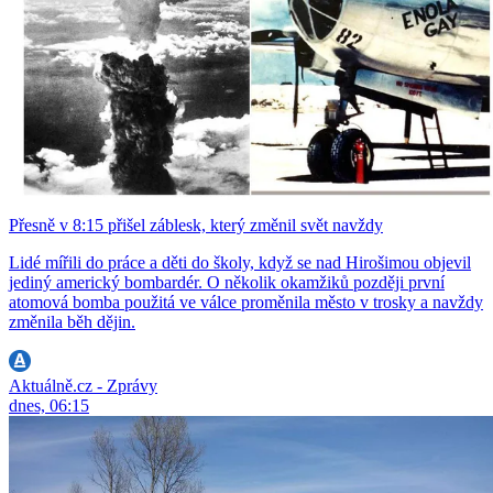
Přesně v 8:15 přišel záblesk, který změnil svět navždy
Lidé mířili do práce a děti do školy, když se nad Hirošimou objevil
jediný americký bombardér. O několik okamžiků později první
atomová bomba použitá ve válce proměnila město v trosky a navždy
změnila běh dějin.
Aktuálně.cz - Zprávy
dnes, 06:15