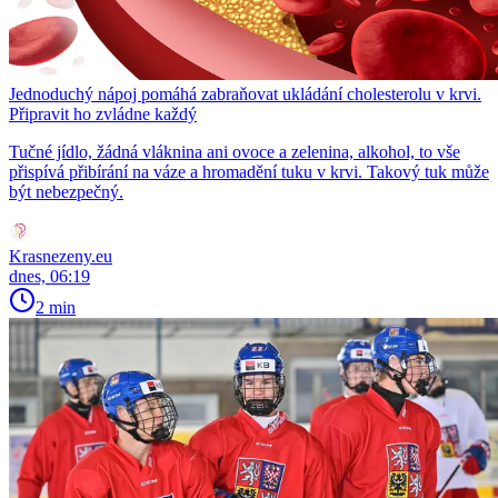
Jednoduchý nápoj pomáhá zabraňovat ukládání cholesterolu v krvi.
Připravit ho zvládne každý
Tučné jídlo, žádná vláknina ani ovoce a zelenina, alkohol, to vše
přispívá přibírání na váze a hromadění tuku v krvi. Takový tuk může
být nebezpečný.
Krasnezeny.eu
dnes, 06:19
2 min