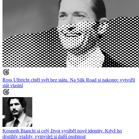
Ross Ulbricht chtěl svět bez státu. Na Silk Road si nakonec vytvořil
stát vlastní
Kenneth Bianchi si celý život vyráběl nové identity. Když ho
dostihly vraždy, vymyslel si další osobnost