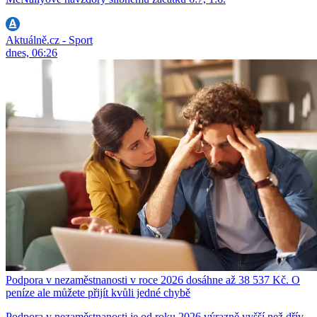
Aktuálně.cz - Sport
dnes, 06:26
Podpora v nezaměstnanosti v roce 2026 dosáhne až 38 537 Kč. O
peníze ale můžete přijít kvůli jedné chybě
Podpora v nezaměstnanosti je od roku 2026 výrazně vyšší než dřív.