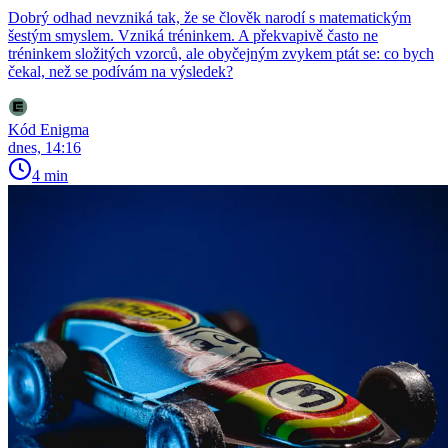
Dobrý odhad nevzniká tak, že se člověk narodí s matematickým
šestým smyslem. Vzniká tréninkem. A překvapivě často ne
tréninkem složitých vzorců, ale obyčejným zvykem ptát se: co bych
čekal, než se podívám na výsledek?
Kód Enigma
dnes, 14:16
4 min