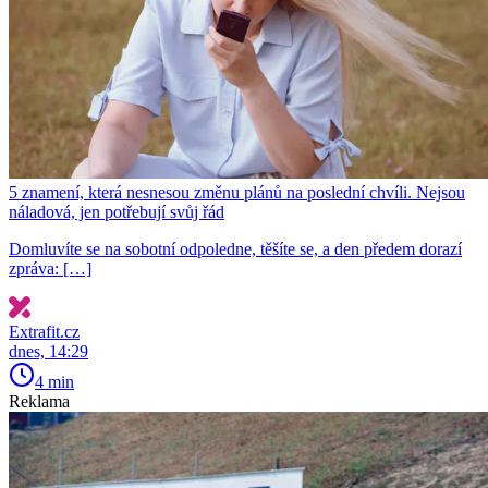
5 znamení, která nesnesou změnu plánů na poslední chvíli. Nejsou
náladová, jen potřebují svůj řád
Domluvíte se na sobotní odpoledne, těšíte se, a den předem dorazí
zpráva: […]
Extrafit.cz
dnes, 14:29
4 min
Reklama