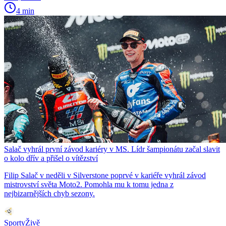
4 min
Salač vyhrál první závod kariéry v MS. Lídr šampionátu začal slavit
o kolo dřív a přišel o vítězství
Filip Salač v neděli v Silverstone poprvé v kariéře vyhrál závod
mistrovství světa Moto2. Pomohla mu k tomu jedna z
nejbizarnějších chyb sezony.
SportyŽivě