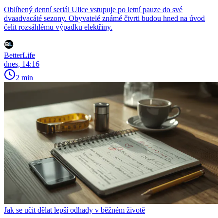
Oblíbený denní seriál Ulice vstupuje po letní pauze do své
dvaadvacáté sezony. Obyvatelé známé čtvrti budou hned na úvod
čelit rozsáhlému výpadku elektřiny.
BetterLife
dnes, 14:16
2 min
Jak se učit dělat lepší odhady v běžném životě