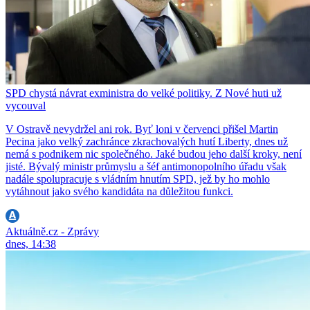
SPD chystá návrat exministra do velké politiky. Z Nové huti už
vycouval
V Ostravě nevydržel ani rok. Byť loni v červenci přišel Martin
Pecina jako velký zachránce zkrachovalých hutí Liberty, dnes už
nemá s podnikem nic společného. Jaké budou jeho další kroky, není
jisté. Bývalý ministr průmyslu a šéf antimonopolního úřadu však
nadále spolupracuje s vládním hnutím SPD, jež by ho mohlo
vytáhnout jako svého kandidáta na důležitou funkci.
Aktuálně.cz - Zprávy
dnes, 14:38