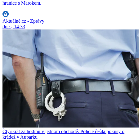
hranice s Marokem.
Aktuálně.cz - Zprávy
dnes, 14:33
Čtyřikrát za hodinu v jednom obchodě. Policie řešila pokusy o
krádež v Auparku