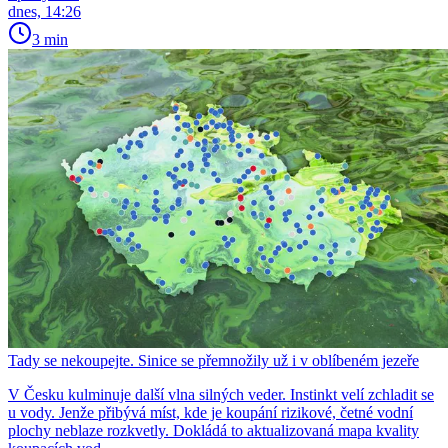
dnes, 14:26
3 min
Tady se nekoupejte. Sinice se přemnožily už i v oblíbeném jezeře
V Česku kulminuje další vlna silných veder. Instinkt velí zchladit se
u vody. Jenže přibývá míst, kde je koupání rizikové, četné vodní
plochy neblaze rozkvetly. Dokládá to aktualizovaná mapa kvality