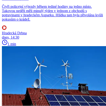
Čtyři policejní výjezdy během jediné hodiny na jedno místo.
Takovou neděli měli minulý týden v jednom z obchodů s
potravinami v hradeckém Auparku. Hlídka tam byla přivolána kvůli
pokusům o krádež.
Hradecká Drbna
dnes, 14:30
1 min