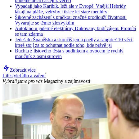
budeme dělat častěji k večeři
Vypadají jako Karibik, leží ale v Evropě. Vnější Hebridy
lákají na pláže, velryby i tisíce let staré menhiry
Šikovné zacházení s pračkou značně prodlouží životnost.
Vyvarujte se těmto zlozvykům
Autokino u jaderné elektrárny Dukovany budí zájem. Promítá
se tam zdarma
Jedeš do Španělska a skončíš jen u paelly a sangrie? 10 věcí,
které stojí za to ochutnat podle toho, kde právě jsi
Buchta z listového těsta s pudinkem a ovocem je rychlý
moučník z osmi surovin
Zobrazit více
Lifestyle
Jídlo a vaření
Vybrali jsme pro vás
Magazíny a zajímavosti