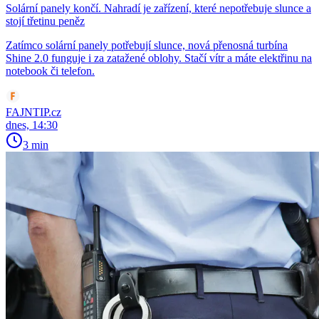
Solární panely končí. Nahradí je zařízení, které nepotřebuje slunce a
stojí třetinu peněz
Zatímco solární panely potřebují slunce, nová přenosná turbína
Shine 2.0 funguje i za zatažené oblohy. Stačí vítr a máte elektřinu na
notebook či telefon.
FAJNTIP.cz
dnes, 14:30
3 min