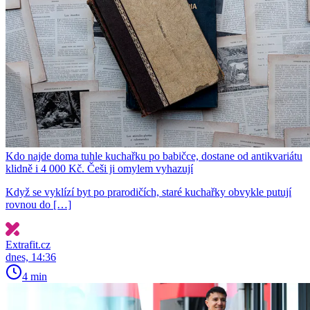
Kdo najde doma tuhle kuchařku po babičce, dostane od antikvariátu
klidně i 4 000 Kč. Češi ji omylem vyhazují
Když se vyklízí byt po prarodičích, staré kuchařky obvykle putují
rovnou do […]
Extrafit.cz
dnes, 14:36
4 min