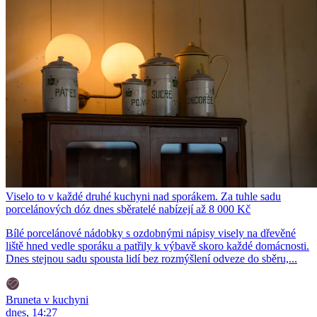
Viselo to v každé druhé kuchyni nad sporákem. Za tuhle sadu
porcelánových dóz dnes sběratelé nabízejí až 8 000 Kč
Bílé porcelánové nádobky s ozdobnými nápisy visely na dřevěné
liště hned vedle sporáku a patřily k výbavě skoro každé domácnosti.
Dnes stejnou sadu spousta lidí bez rozmýšlení odveze do sběru,...
Bruneta v kuchyni
dnes, 14:27