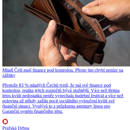
Mladí Češi mají finance pod kontrolou. Přesto jim chybí peníze na
zážitky
Přestože 83 % mladých Čechů tvrdí, že má své finance pod
kontrolou, realita jejich rozpočtů bývá složitější. Více než třetina
letos kvůli nedostatku peněz vynechala hudební festival a více než
polovina už někdy zažila pocit sociálního vyloučení kvůli své
finanční situaci. Vyplývá to z průzkumu agentury Ipsos pro
Garanční systém finančního trhu.
Pražská Drbna