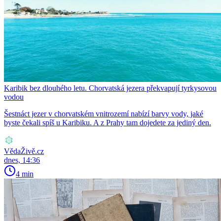
Karibik bez dlouhého letu. Chorvatská jezera překvapují tyrkysovou
vodou
Šestnáct jezer v chorvatském vnitrozemí nabízí barvy vody, jaké
byste čekali spíš u Karibiku. A z Prahy tam dojedete za jediný den.
VědaŽivě.cz
dnes, 14:36
4 min