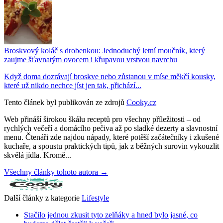
Broskvový koláč s drobenkou: Jednoduchý letní moučník, který
zaujme šťavnatým ovocem i křupavou vrstvou navrchu
Když doma dozrávají broskve nebo zůstanou v míse měkčí kousky,
které už nikdo nechce jíst jen tak, přichází...
Tento článek byl publikován ze zdrojů
Cooky.cz
Web přináší širokou škálu receptů pro všechny příležitosti – od
rychlých večeří a domácího pečiva až po sladké dezerty a slavnostní
menu. Čtenáři zde najdou nápady, které potěší začátečníky i zkušené
kuchaře, a spoustu praktických tipů, jak z běžných surovin vykouzlit
skvělá jídla. Kromě...
Všechny články tohoto autora →
Další články z kategorie
Lifestyle
Stačilo jednou zkusit tyto zelňáky a hned bylo jasné, co