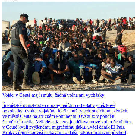
Vojáci v Ceutě mají smůlu, žádná volna ani vycházky
Španělské ministerstvo obrany nařídilo odvolat vycházkové
povolenky a volna vojákům, kteří slouží v jednotkách umístěných
ve městě Ceuta na africkém kontinentu. Uvádí to v pondělí
španělská média. Velitelé pak nemají udělovat nové volno četníkům
v Ceutě kvůli zvýšenému migračnímu tlaku, uvádí deník El País.
Kroky zřejmě souvisí s obavami o další pokus o masivní přechod