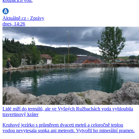
koupacích vod.
Aktuálně.cz - Zprávy
dnes, 14:26
Lidé míří do termálů, ale ve Vyšných Ružbachách voda vyhloubila
travertinový kráter
Kruhové jezírko s průměrem dvaceti metrů a celoročně teplou
vodou nevytesala sopka ani meteorit. Vytvořil ho minerální pramen.