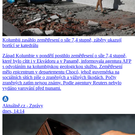
Kolumbii zasáhlo zemětřesení o síle 7,4 stupně, záběry ukazují
bortící se katedrálu
Západ Kolumbie v pondělí postihlo zemětřesení o síle 7,4 stupně,
které bylo cítit i v Ekvádoru a v Panamě, informovala agentura AFP
s odvoláním na kolumbijskou geologickou službu. Zemětřesení
mělo epicentrum v departementu Chocó, jehož guvernérka na
sociálních sítích píše o zraněných a vážných škodách. Počty
zraněných zatím nejsou známy. Podle agentury Reuters nebylo
vydáno varování před tsunami.
Aktuálně.cz - Zprávy
dnes, 14:14