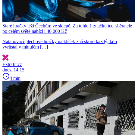
Staré hračky leží Čechům ve sklepě. Za tuhle 1 značku teď sběratelé
po celém světě nabízí i 40 000 Kč
Natahovací plechové hračky na klíček zná skoro každý, kdo
vyrůstal v minulém […]
Extrafit.cz
dnes, 14:15
4 min