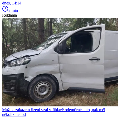
dnes, 14:14
2 min
Reklama
Muž se zákazem řízení vzal v Jihlavě odemčené auto, pak měl
několik nehod