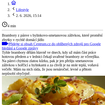
Lifestyle
2. 6. 2026, 15:14
4 min
Brambory z pánve s bylinkovo-smetanovou zálivkou, které promění
zbytky v rychlé domácí jídlo
Přidejte si obsah Centrum.cz do oblíbených zdrojů pro Google
hledání a Google zprávy
Tyhle brambory dělám hlavně ve dnech, kdy už mám část práce
hotovou předem a v lednici čekají uvařené brambory ze včerejška.
Na pánvi chytnou zlatou kůrku, pak je jen přeliju smetanovou
zálivkou s hořčicí a bylinkami a za chvíli je na stole teplá, voňavá
večeře. Mám na nich ráda, že jsou nenáročné, levné a přitom
nepůsobí obyčejně.