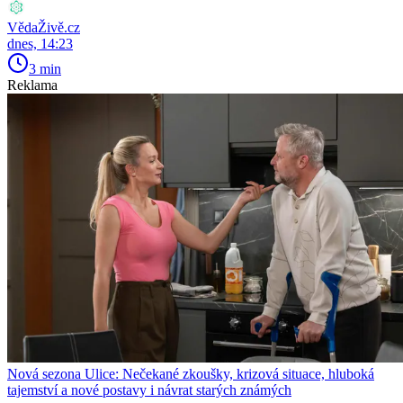
VědaŽivě.cz
dnes, 14:23
3 min
Reklama
Nová sezona Ulice: Nečekané zkoušky, krizová situace, hluboká
tajemství a nové postavy i návrat starých známých