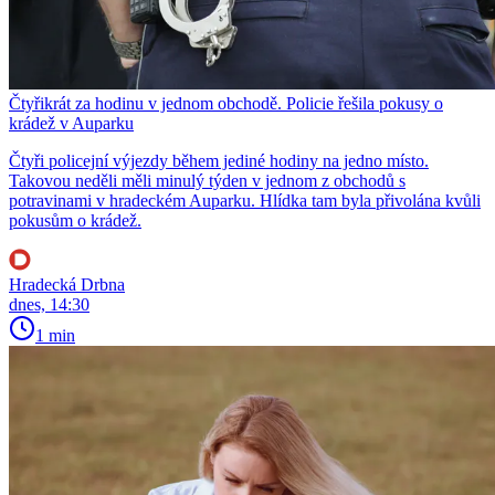
Čtyřikrát za hodinu v jednom obchodě. Policie řešila pokusy o
krádež v Auparku
Čtyři policejní výjezdy během jediné hodiny na jedno místo.
Takovou neděli měli minulý týden v jednom z obchodů s
potravinami v hradeckém Auparku. Hlídka tam byla přivolána kvůli
pokusům o krádež.
Hradecká Drbna
dnes, 14:30
1 min