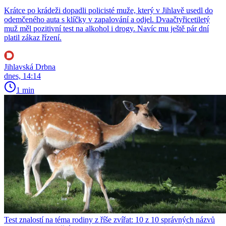
Krátce po krádeži dopadli policisté muže, který v Jihlavě usedl do
odemčeného auta s klíčky v zapalování a odjel. Dvaačtyřicetiletý
muž měl pozitivní test na alkohol i drogy. Navíc mu ještě pár dní
platil zákaz řízení.
Jihlavská Drbna
dnes, 14:14
1 min
Test znalostí na téma rodiny z říše zvířat: 10 z 10 správných názvů