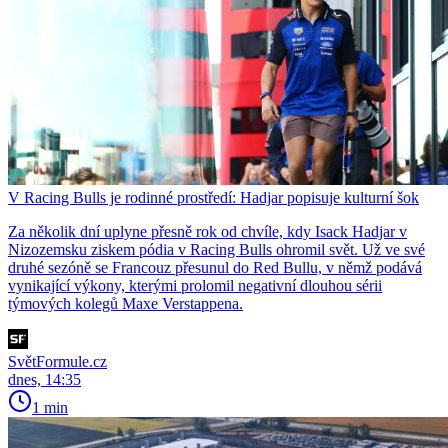
V Racing Bulls je rodinné prostředí: Hadjar popisuje kulturní šok
Za několik dní uplyne přesně rok od chvíle, kdy Isack Hadjar v
Nizozemsku ziskem pódia v Racing Bulls ohromil svět. Už ve své
druhé sezóně se Francouz přesunul do Red Bullu, v němž podává
vynikající výkony, kterými prolomil negativní dlouhou sérii
týmových kolegů Maxe Verstappena.
SvětFormule.cz
dnes, 14:35
1 min