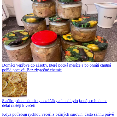
Domácí vepřové do zásoby, které počká měsíce a po ohřátí chutná
pořád poctivě. Bez zbytečné chemie
Stačilo jednou zkusit tyto zelňáky a hned bylo jasné, co budeme
dělat častěji k večeři
Když potřebuji rychlou večeři z běžných surovin, často sáhnu právě