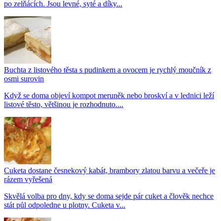
po zelňácích. Jsou levné, syté a díky...
Buchta z listového těsta s pudinkem a ovocem je rychlý moučník z
osmi surovin
Když se doma objeví kompot meruněk nebo broskví a v lednici leží
listové těsto, většinou je rozhodnuto....
Cuketa dostane česnekový kabát, brambory zlatou barvu a večeře je
rázem vyřešená
Skvělá volba pro dny, kdy se doma sejde pár cuket a člověk nechce
stát půl odpoledne u plotny. Cuketa v...