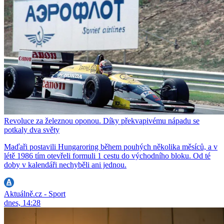
Revoluce za železnou oponou. Díky překvapivému nápadu se
potkaly dva světy
Maďaři postavili Hungaroring během pouhých několika měsíců, a v
létě 1986 tím otevřeli formuli 1 cestu do východního bloku. Od té
doby v kalendáři nechyběli ani jednou.
Aktuálně.cz - Sport
dnes, 14:28