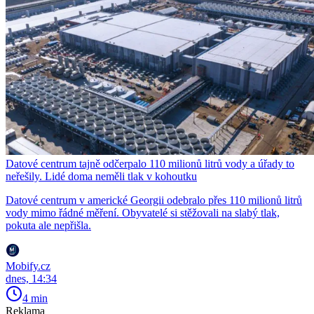
Datové centrum tajně odčerpalo 110 milionů litrů vody a úřady to
neřešily. Lidé doma neměli tlak v kohoutku
Datové centrum v americké Georgii odebralo přes 110 milionů litrů
vody mimo řádné měření. Obyvatelé si stěžovali na slabý tlak,
pokuta ale nepřišla.
Mobify.cz
dnes, 14:34
4 min
Reklama