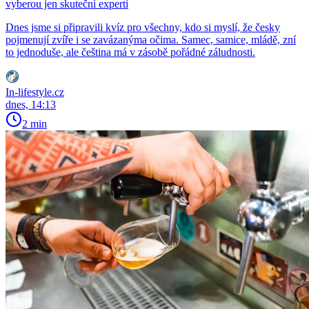
vyberou jen skuteční experti
Dnes jsme si připravili kvíz pro všechny, kdo si myslí, že česky
pojmenují zvíře i se zavázanýma očima. Samec, samice, mládě, zní
to jednoduše, ale čeština má v zásobě pořádné záludnosti.
In-lifestyle.cz
dnes, 14:13
2 min