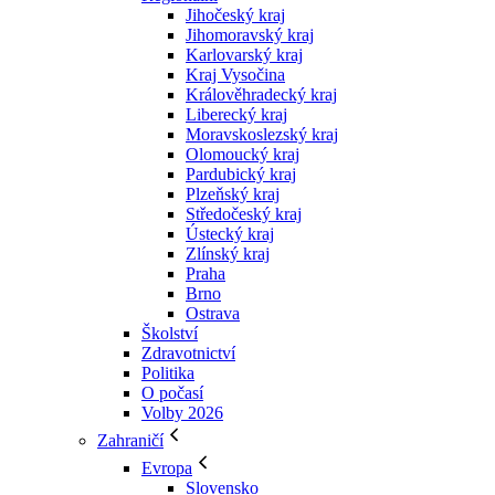
Jihočeský kraj
Jihomoravský kraj
Karlovarský kraj
Kraj Vysočina
Králověhradecký kraj
Liberecký kraj
Moravskoslezský kraj
Olomoucký kraj
Pardubický kraj
Plzeňský kraj
Středočeský kraj
Ústecký kraj
Zlínský kraj
Praha
Brno
Ostrava
Školství
Zdravotnictví
Politika
O počasí
Volby 2026
Zahraničí
Evropa
Slovensko