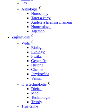
Sex
Astrologie
Horoskopy
Tarot a karty
Andělé a tajemná znamení
Numerologie
Tajemno
Zajímavosti
Věda
Biologie
Ekologie
Fyzika
Geografie
Historie
Chemie
Jazykověda
Vesmír
IT a technologie
Digital
Mobil
Technologie
Trendy
True crime