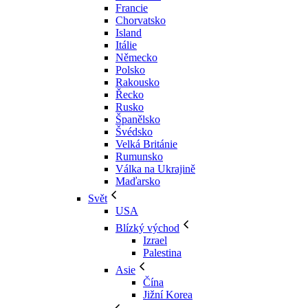
Francie
Chorvatsko
Island
Itálie
Německo
Polsko
Rakousko
Řecko
Rusko
Španělsko
Švédsko
Velká Británie
Rumunsko
Válka na Ukrajině
Maďarsko
Svět
USA
Blízký východ
Izrael
Palestina
Asie
Čína
Jižní Korea