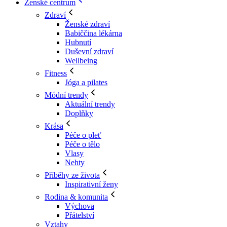
Ženské centrum
Zdraví
Ženské zdraví
Babiččina lékárna
Hubnutí
Duševní zdraví
Wellbeing
Fitness
Jóga a pilates
Módní trendy
Aktuální trendy
Doplňky
Krása
Péče o pleť
Péče o tělo
Vlasy
Nehty
Příběhy ze života
Inspirativní ženy
Rodina & komunita
Výchova
Přátelství
Vztahy