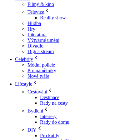
Filmy & kino
Televize
Reality show
Hudba
Hry
Literatura
Výtvarné umění
Divadlo
Digi a stream
Celebrity
Módní policie
Pro pamětníky
Nové tváře
Lifestyle
Cestování
Destinace
Rady na cesty
Bydlení
Interiery
Rady do domu
DIY
Pro kutily