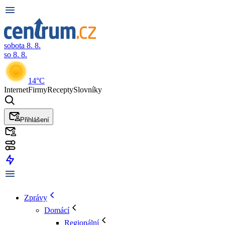
sobota 8. 8.
so 8. 8.
14°C
Internet
Firmy
Recepty
Slovníky
Přihlášení
Zprávy
Domácí
Regionální