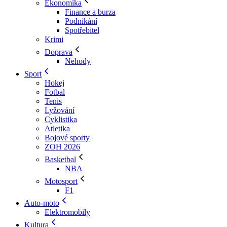
Ekonomika
Finance a burza
Podnikání
Spotřebitel
Krimi
Doprava
Nehody
Sport
Hokej
Fotbal
Tenis
Lyžování
Cyklistika
Atletika
Bojové sporty
ZOH 2026
Basketbal
NBA
Motosport
F1
Auto-moto
Elektromobily
Kultura