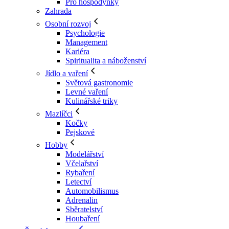
Pro hospodyňky
Zahrada
Osobní rozvoj
Psychologie
Management
Kariéra
Spiritualita a náboženství
Jídlo a vaření
Světová gastronomie
Levné vaření
Kulinářské triky
Mazlíčci
Kočky
Pejskové
Hobby
Modelářství
Včelařství
Rybaření
Letectví
Automobilismus
Adrenalin
Sběratelství
Houbaření