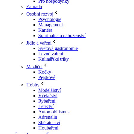
Pro hospodyňky
Zahrada
Osobní rozvoj
Psychologie
Management
Kariéra
Spiritualita a náboženství
Jídlo a vaření
Světová gastronomie
Levné vaření
Kulinářské triky
Mazlíčci
Kočky
Pejskové
Hobby
Modelářství
Včelařství
Rybaření
Letectví
Automobilismus
Adrenalin
Sběratelství
Houbaření