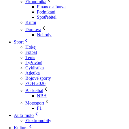
Ekonomika
Finance a burza
Podnikání
Spotřebitel
Krimi
Doprava
Nehody
Sport
Hokej
Fotbal
Tenis
Lyžování
Cyklistika
Atletika
Bojové sporty
ZOH 2026
Basketbal
NBA
Motosport
F1
Auto-moto
Elektromobily
Kultura