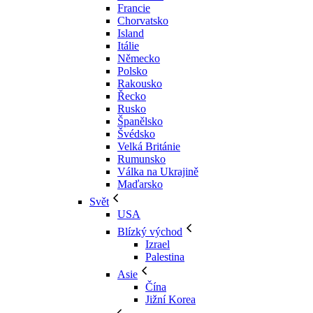
Francie
Chorvatsko
Island
Itálie
Německo
Polsko
Rakousko
Řecko
Rusko
Španělsko
Švédsko
Velká Británie
Rumunsko
Válka na Ukrajině
Maďarsko
Svět
USA
Blízký východ
Izrael
Palestina
Asie
Čína
Jižní Korea