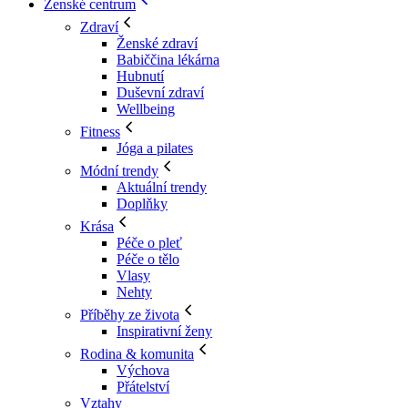
Ženské centrum
Zdraví
Ženské zdraví
Babiččina lékárna
Hubnutí
Duševní zdraví
Wellbeing
Fitness
Jóga a pilates
Módní trendy
Aktuální trendy
Doplňky
Krása
Péče o pleť
Péče o tělo
Vlasy
Nehty
Příběhy ze života
Inspirativní ženy
Rodina & komunita
Výchova
Přátelství
Vztahy