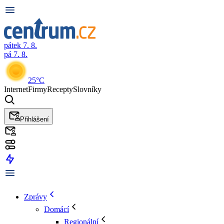
pátek 7. 8.
pá 7. 8.
25°C
Internet
Firmy
Recepty
Slovníky
Přihlášení
Zprávy
Domácí
Regionální