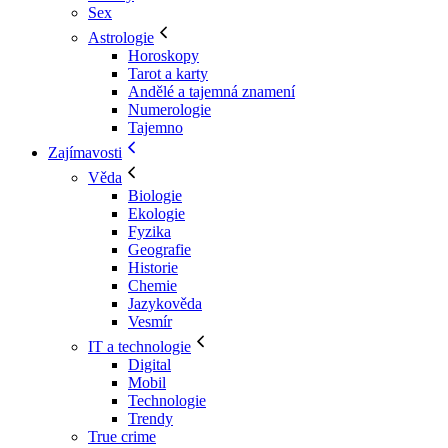
Sex
Astrologie
Horoskopy
Tarot a karty
Andělé a tajemná znamení
Numerologie
Tajemno
Zajímavosti
Věda
Biologie
Ekologie
Fyzika
Geografie
Historie
Chemie
Jazykověda
Vesmír
IT a technologie
Digital
Mobil
Technologie
Trendy
True crime