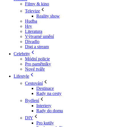
Filmy & kino
Televize
Reality show
Hudba
Hry
Literatura
Výtvarné umění
Divadlo
Digi a stream
Celebrity
Módní policie
Pro pamětníky
Nové tváře
Lifestyle
Cestování
Destinace
Rady na cesty
Bydlení
Interiery
Rady do domu
DIY
Pro kutily