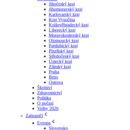
Jihočeský kraj
Jihomoravský kraj
Karlovarský kraj
Kraj Vysočina
Králověhradecký kraj
Liberecký kraj
Moravskoslezský kraj
Olomoucký kraj
Pardubický kraj
Plzeňský kraj
Středočeský kraj
Ústecký kraj
Zlínský kraj
Praha
Brno
Ostrava
Školství
Zdravotnictví
Politika
O počasí
Volby 2026
Zahraničí
Evropa
Slovensko