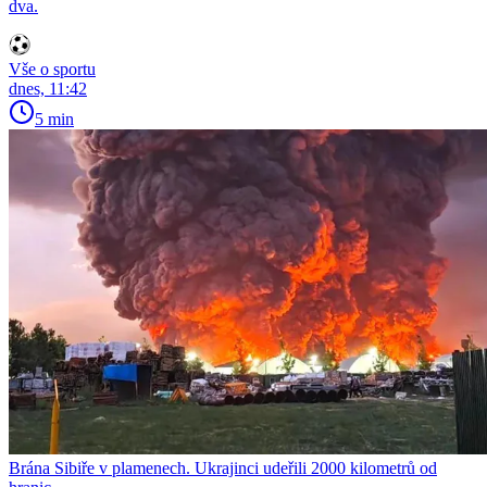
dva.
Vše o sportu
dnes, 11:42
5 min
Brána Sibiře v plamenech. Ukrajinci udeřili 2000 kilometrů od