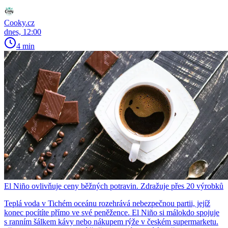
Cooky.cz
dnes, 12:00
4 min
El Niño ovlivňuje ceny běžných potravin. Zdražuje přes 20 výrobků
Teplá voda v Tichém oceánu rozehrává nebezpečnou partii, jejíž
konec pocítíte přímo ve své peněžence. El Niño si málokdo spojuje
s ranním šálkem kávy nebo nákupem rýže v českém supermarketu.