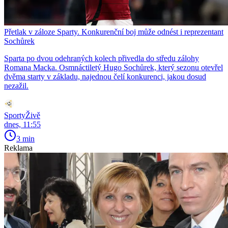
Přetlak v záloze Sparty. Konkurenční boj může odnést i reprezentant
Sochůrek
Sparta po dvou odehraných kolech přivedla do středu zálohy
Romana Macka. Osmnáctiletý Hugo Sochůrek, který sezonu otevřel
dvěma starty v základu, najednou čelí konkurenci, jakou dosud
nezažil.
SportyŽivě
dnes, 11:55
3 min
Reklama