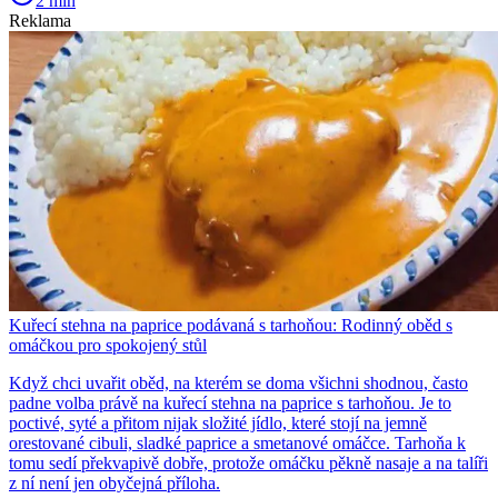
2 min
Reklama
Kuřecí stehna na paprice podávaná s tarhoňou: Rodinný oběd s
omáčkou pro spokojený stůl
Když chci uvařit oběd, na kterém se doma všichni shodnou, často
padne volba právě na kuřecí stehna na paprice s tarhoňou. Je to
poctivé, syté a přitom nijak složité jídlo, které stojí na jemně
orestované cibuli, sladké paprice a smetanové omáčce. Tarhoňa k
tomu sedí překvapivě dobře, protože omáčku pěkně nasaje a na talíři
z ní není jen obyčejná příloha.