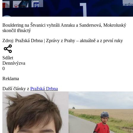
Bouldering na Štvanici vyhráli Anraku a Sandersová, Mokroluský
skončil třináctý
Zdroj
:
Pražská Drbna | Zprávy z Prahy – aktuálně a z první ruky
Sdílet
Denní
výzva
0
Reklama
Další články z
Pražská Drbna