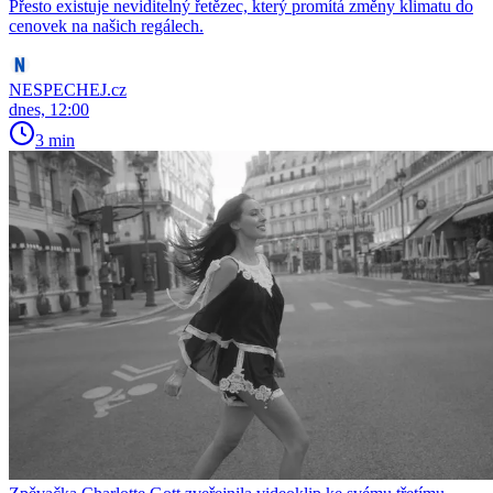
Přesto existuje neviditelný řetězec, který promítá změny klimatu do
cenovek na našich regálech.
NESPECHEJ.cz
dnes, 12:00
3 min