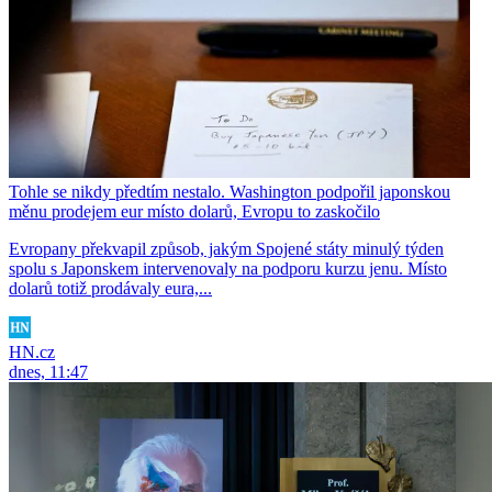
Tohle se nikdy předtím nestalo. Washington podpořil japonskou
měnu prodejem eur místo dolarů, Evropu to zaskočilo
Evropany překvapil způsob, jakým Spojené státy minulý týden
spolu s Japonskem intervenovaly na podporu kurzu jenu. Místo
dolarů totiž prodávaly eura,...
HN.cz
dnes, 11:47