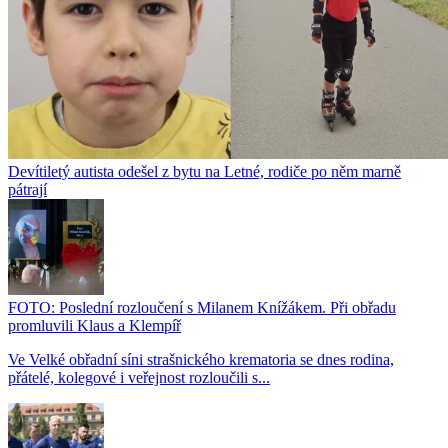
Devítiletý autista odešel z bytu na Letné, rodiče po něm marně
pátrají
FOTO: Poslední rozloučení s Milanem Knížákem. Při obřadu
promluvili Klaus a Klempíř
Ve Velké obřadní síni strašnického krematoria se dnes rodina,
přátelé, kolegové i veřejnost rozloučili s...