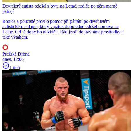
Devítiletý autista odešel z bytu na Letné, rodiče po něm marně
pátrají
Rodiče a policisté prosí o pomoc při pátrání po devítiletém
autistickém chlapci, který v pátek dopoledne odešel domova na
Letné. Od té doby ho neviděli. Rád jezdí dopravními prostředky a
také výtahem.
Pražská Drbna
dnes, 12:06
1 min