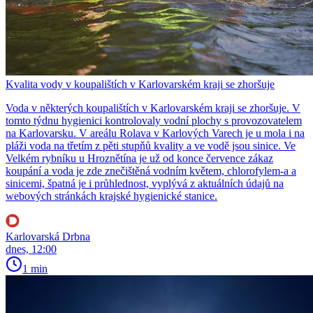
Kvalita vody v koupalištích v Karlovarském kraji se zhoršuje
Voda v některých koupalištích v Karlovarském kraji se zhoršuje. V
tomto týdnu hygienici kontrolovaly vodní plochy s provozovatelem
na Karlovarsku. V areálu Rolava v Karlových Varech je u mola i na
pláži voda na třetím z pěti stupňů kvality a ve vodě jsou sinice. Ve
Velkém rybníku u Hroznětína je už od konce července zákaz
koupání a voda je zde znečištěná vodním květem, chlorofylem-a a
sinicemi, špatná je i průhlednost, vyplývá z aktuálních údajů na
webových stránkách krajské hygienické stanice.
Karlovarská Drbna
dnes, 12:00
1 min