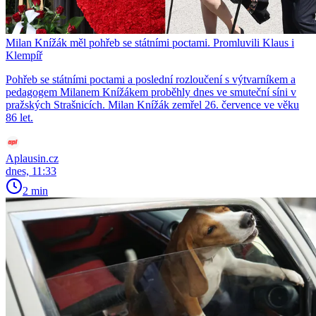
Milan Knížák měl pohřeb se státními poctami. Promluvili Klaus i
Klempíř
Pohřeb se státními poctami a poslední rozloučení s výtvarníkem a
pedagogem Milanem Knížákem proběhly dnes ve smuteční síni v
pražských Strašnicích. Milan Knížák zemřel 26. července ve věku
86 let.
Aplausin.cz
dnes, 11:33
2 min