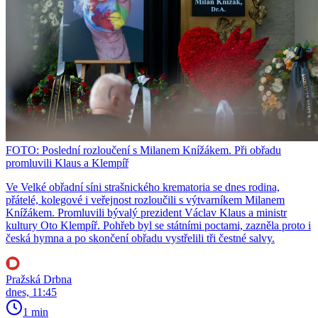
FOTO: Poslední rozloučení s Milanem Knížákem. Při obřadu
promluvili Klaus a Klempíř
Ve Velké obřadní síni strašnického krematoria se dnes rodina,
přátelé, kolegové i veřejnost rozloučili s výtvarníkem Milanem
Knížákem. Promluvili bývalý prezident Václav Klaus a ministr
kultury Oto Klempíř. Pohřeb byl se státními poctami, zazněla proto i
česká hymna a po skončení obřadu vystřelili tři čestné salvy.
Pražská Drbna
dnes, 11:45
1 min