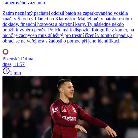
kamerového záznamu
Zatím neznámý pachatel odcizil batoh ze zaparkovaného vozidla
značky Škoda v Plánici na Klatovsku. Majitel měl v batohu osobní
doklady, finanční hotovost a platební karty. Ty následně někdo
použil k výběru peněz. Policie má k dispozici fotografie z kamer, na
nichž je zachycen muž důležitý pro trestní řízení v tomto případu, a
obrací se na veřejnost s žádostí o pomoc při jeho identifikaci.
Plzeňská Drbna
dnes, 11:57
1 min