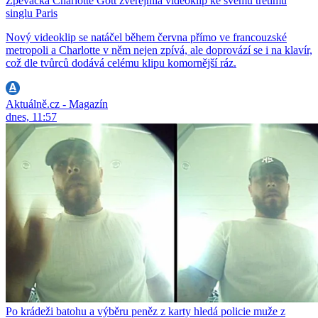
Zpěvačka Charlotte Gott zveřejnila videoklip ke svému třetímu
singlu Paris
Nový videoklip se natáčel během června přímo ve francouzské
metropoli a Charlotte v něm nejen zpívá, ale doprovází se i na klavír,
což dle tvůrců dodává celému klipu komornější ráz.
Aktuálně.cz - Magazín
dnes, 11:57
Po krádeži batohu a výběru peněz z karty hledá policie muže z