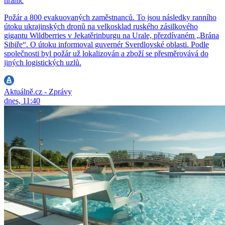
hranic
Požár a 800 evakuovaných zaměstnanců. To jsou následky ranního
útoku ukrajinských dronů na velkosklad ruského zásilkového
gigantu Wildberries v Jekatěrinburgu na Urale, přezdívaném „Brána
Sibiře“. O útoku informoval guvernér Sverdlovské oblasti. Podle
společnosti byl požár už lokalizován a zboží se přesměrovává do
jiných logistických uzlů.
Aktuálně.cz - Zprávy
dnes, 11:40