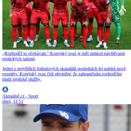
„Rozhodčí to očekávali.“ Korejský svaz je měl uplácet návštěvami
erotických salonů
Jeden z největších fotbalových skandálů posledních let nabírá nové
rozměry. Korejský svaz čelí obvinění, že zahraničním rozhodčím
platil erotické služby.
Aktuálně.cz - Sport
dnes, 11:51