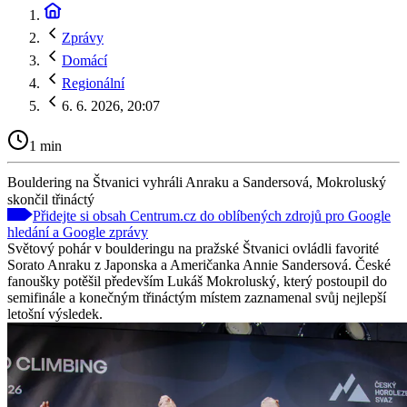
Zprávy
Domácí
Regionální
6. 6. 2026, 20:07
1 min
Bouldering na Štvanici vyhráli Anraku a Sandersová, Mokroluský
skončil třináctý
Přidejte si obsah Centrum.cz do oblíbených zdrojů pro Google
hledání a Google zprávy
Světový pohár v boulderingu na pražské Štvanici ovládli favorité
Sorato Anraku z Japonska a Američanka Annie Sandersová. České
fanoušky potěšil především Lukáš Mokroluský, který postoupil do
semifinále a konečným třináctým místem zaznamenal svůj nejlepší
letošní výsledek.