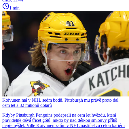
1 min
Koivunen má v NHL sedm bodů. Pittsburgh mu právě proto dal
osm let a 32 milionů dolarů
Kdyby Pittsburgh Penguins podepsali na osm let hvězdu, která
pravidelně dává třicet gólů, nikdo by nad délkou smlouvy příliš
nepřemýšlel. Ville Koivunen zatím v NHL nastřílel za celou kariéru