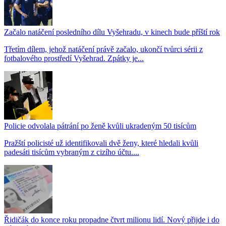
Začalo natáčení posledního dílu Vyšehradu, v kinech bude příští rok
Třetím dílem, jehož natáčení právě začalo, ukončí tvůrci sérii z
fotbalového prostředí Vyšehrad. Zpátky je...
Policie odvolala pátrání po ženě kvůli ukradeným 50 tisícům
Pražští policisté už identifikovali dvě ženy, které hledali kvůli
padesáti tisícům vybraným z cizího účtu....
Řidičák do konce roku propadne čtvrt milionu lidí. Nový přijde i do