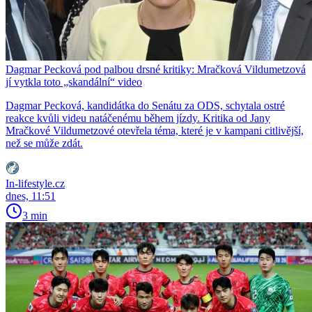
Dagmar Pecková pod palbou drsné kritiky: Mračková Vildumetzová
jí vytkla toto „skandální“ video
Dagmar Pecková, kandidátka do Senátu za ODS, schytala ostré
reakce kvůli videu natáčenému během jízdy. Kritika od Jany
Mračkové Vildumetzové otevřela téma, které je v kampani citlivější,
než se může zdát.
In-lifestyle.cz
dnes, 11:51
3 min