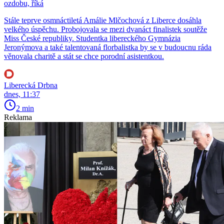
ozdobu, říká
Stále teprve osmnáctiletá Amálie Mlčochová z Liberce dosáhla
velkého úspěchu. Probojovala se mezi dvanáct finalistek soutěže
Miss České republiky. Studentka libereckého Gymnázia
Jeronýmova a také talentovaná florbalistka by se v budoucnu ráda
věnovala charitě a stát se chce porodní asistentkou.
Liberecká Drbna
dnes, 11:37
2 min
Reklama