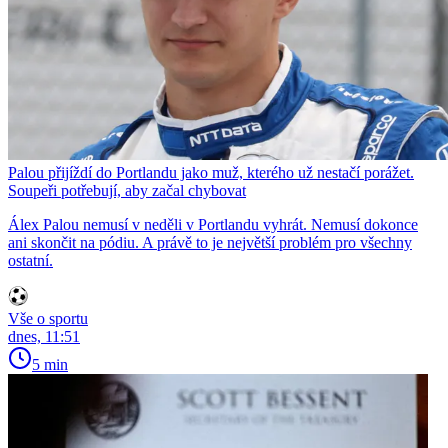
Palou přijíždí do Portlandu jako muž, kterého už nestačí porážet.
Soupeři potřebují, aby začal chybovat
Álex Palou nemusí v neděli v Portlandu vyhrát. Nemusí dokonce
ani skončit na pódiu. A právě to je největší problém pro všechny
ostatní.
Vše o sportu
dnes, 11:51
5 min