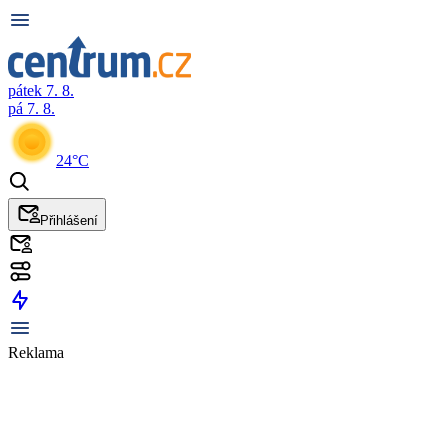
pátek 7. 8.
pá 7. 8.
24°C
Přihlášení
Reklama