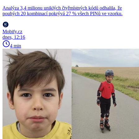
Analýza 3,4 milionu uniklých čtyřmístných kódů odhalila, že
pouhých 20 kombinací pokrývá 27 % všech PINů ve vzorku.
Mobify.cz
dnes, 12:16
4 min