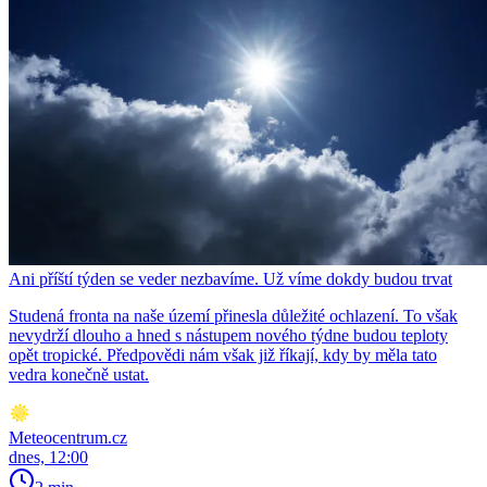
Ani příští týden se veder nezbavíme. Už víme dokdy budou trvat
Studená fronta na naše území přinesla důležité ochlazení. To však
nevydrží dlouho a hned s nástupem nového týdne budou teploty
opět tropické. Předpovědi nám však již říkají, kdy by měla tato
vedra konečně ustat.
Meteocentrum.cz
dnes, 12:00