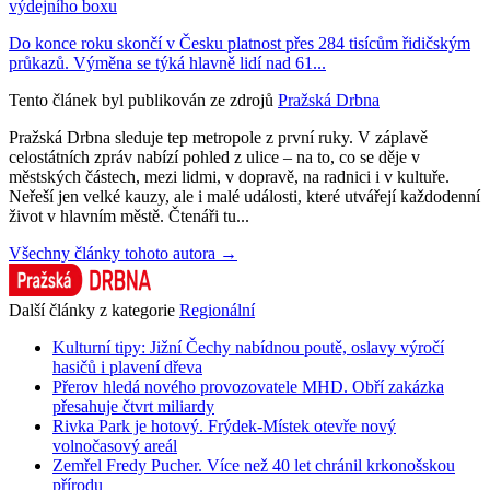
výdejního boxu
Do konce roku skončí v Česku platnost přes 284 tisícům řidičským
průkazů. Výměna se týká hlavně lidí nad 61...
Tento článek byl publikován ze zdrojů
Pražská Drbna
Pražská Drbna sleduje tep metropole z první ruky. V záplavě
celostátních zpráv nabízí pohled z ulice – na to, co se děje v
městských částech, mezi lidmi, v dopravě, na radnici i v kultuře.
Neřeší jen velké kauzy, ale i malé události, které utvářejí každodenní
život v hlavním městě. Čtenáři tu...
Všechny články tohoto autora →
Další články z kategorie
Regionální
Kulturní tipy: Jižní Čechy nabídnou poutě, oslavy výročí
hasičů i plavení dřeva
Přerov hledá nového provozovatele MHD. Obří zakázka
přesahuje čtvrt miliardy
Rivka Park je hotový. Frýdek-Místek otevře nový
volnočasový areál
Zemřel Fredy Pucher. Více než 40 let chránil krkonošskou
přírodu