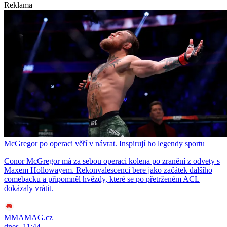
Reklama
McGregor po operaci věří v návrat. Inspirují ho legendy sportu
Conor McGregor má za sebou operaci kolena po zranění z odvety s
Maxem Hollowayem. Rekonvalescenci bere jako začátek dalšího
comebacku a připomněl hvězdy, které se po přetrženém ACL
dokázaly vrátit.
MMAMAG.cz
dnes, 11:44