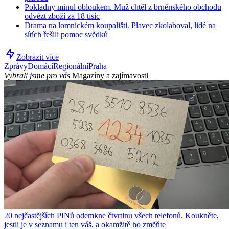
Pokladny minul obloukem. Muž chtěl z brněnského obchodu
odvézt zboží za 18 tisíc
Drama na lomnickém koupališti. Plavec zkolaboval, lidé na
sítích řešili pomoc svědků
Zobrazit více
Zprávy
Domácí
Regionální
Praha
Vybrali jsme pro vás
Magazíny a zajímavosti
20 nejčastějších PINů odemkne čtvrtinu všech telefonů. Koukněte,
jestli je v seznamu i ten váš, a okamžitě ho změňte