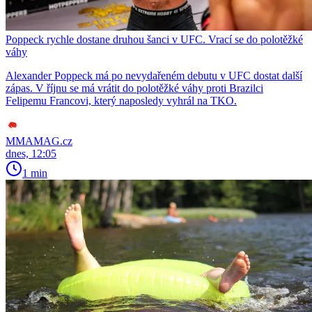
Poppeck rychle dostane druhou šanci v UFC. Vrací se do polotěžké
váhy
Alexander Poppeck má po nevydařeném debutu v UFC dostat další
zápas. V říjnu se má vrátit do polotěžké váhy proti Brazilci
Felipemu Francovi, který naposledy vyhrál na TKO.
MMAMAG.cz
dnes, 12:05
1 min