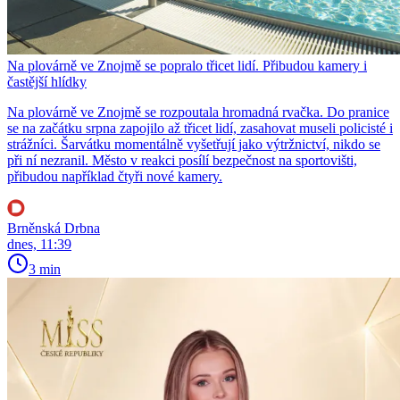
Na plovárně ve Znojmě se popralo třicet lidí. Přibudou kamery i
častější hlídky
Na plovárně ve Znojmě se rozpoutala hromadná rvačka. Do pranice
se na začátku srpna zapojilo až třicet lidí, zasahovat museli policisté i
strážníci. Šarvátku momentálně vyšetřují jako výtržnictví, nikdo se
při ní nezranil. Město v reakci posílí bezpečnost na sportovišti,
přibudou například čtyři nové kamery.
Brněnská Drbna
dnes, 11:39
3 min