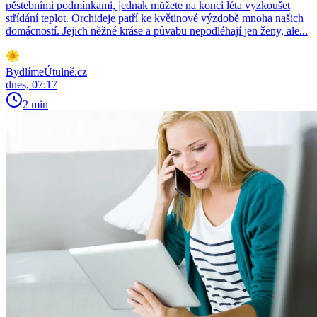
pěstebními podmínkami, jednak můžete na konci léta vyzkoušet
střídání teplot. Orchideje patří ke květinové výzdobě mnoha našich
domácností. Jejich něžné kráse a půvabu nepodléhají jen ženy, ale...
BydlímeÚtulně.cz
dnes, 07:17
2 min