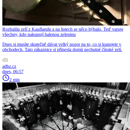
Rozbalila zelí z Kauflandu a na listech se něco hýbalo. Teď varuje
všechny, kdo nakupují balenou zeleninu
Dnes si musíte skutečně dávat velký pozor na to, co si kupujete v
obchodech. Tato zákaznice si přinesla domů nechutné čínské zelí.
adbz.cz
dnes, 06:57
2 min