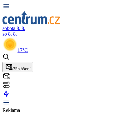
sobota 8. 8.
so 8. 8.
17°C
Přihlášení
Reklama