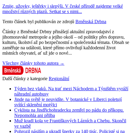
Zmije, užovky, ještěrky i slepýši. V české přírodě najdeme velké
množství různých plazů. Setkat se s nimi...
Tento článek byl publikován ze zdrojů
Brněnská Drbna
Články z Brněnské Drbny přinášejí aktuální zpravodajství z
jihomoravské metropole a jejího okolí – od politiky přes dopravu,
kulturu, školství až po bezpečnostní a společenská témata. Obsah se
zaměřuje na události, které přímo ovlivňují každodenní život
místních obyvatel, ať už jde o nové...
Všechny články tohoto autora →
Další články z kategorie
Regionální
Týden bez vlaků. Na trať mezi Náchodem a Týništěm vyráží
náhradní autobusy
Jinde na světě je neuvidíte. V botanické v Liberci poletují
svítící sklenění motýlci
Cyklista na Jindřichohradecku zemřel po pádu do příkopu.
Nepomohla ani přilba
Muž kradl kola ve Františkových Lázních a Chebu. Skončil
ve vazbě
Pohrozil násilím a ukradl šperky za 140 tisíc. Policisté si na