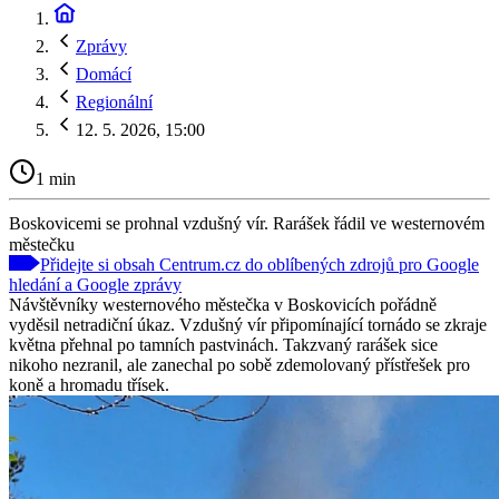
Zprávy
Domácí
Regionální
12. 5. 2026, 15:00
1 min
Boskovicemi se prohnal vzdušný vír. Rarášek řádil ve westernovém
městečku
Přidejte si obsah Centrum.cz do oblíbených zdrojů pro Google
hledání a Google zprávy
Návštěvníky westernového městečka v Boskovicích pořádně
vyděsil netradiční úkaz. Vzdušný vír připomínající tornádo se zkraje
května přehnal po tamních pastvinách. Takzvaný rarášek sice
nikoho nezranil, ale zanechal po sobě zdemolovaný přístřešek pro
koně a hromadu třísek.