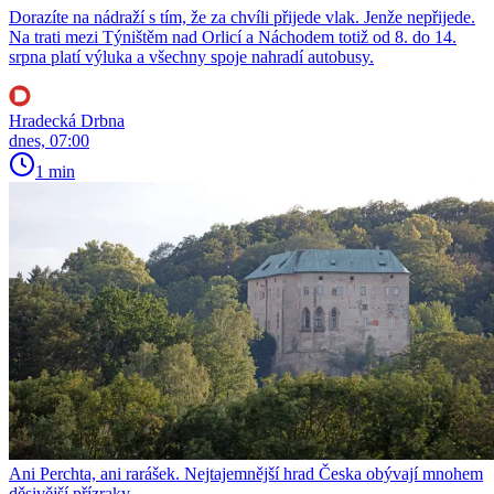
Dorazíte na nádraží s tím, že za chvíli přijede vlak. Jenže nepřijede.
Na trati mezi Týništěm nad Orlicí a Náchodem totiž od 8. do 14.
srpna platí výluka a všechny spoje nahradí autobusy.
Hradecká Drbna
dnes, 07:00
1 min
Ani Perchta, ani rarášek. Nejtajemnější hrad Česka obývají mnohem
děsivější přízraky