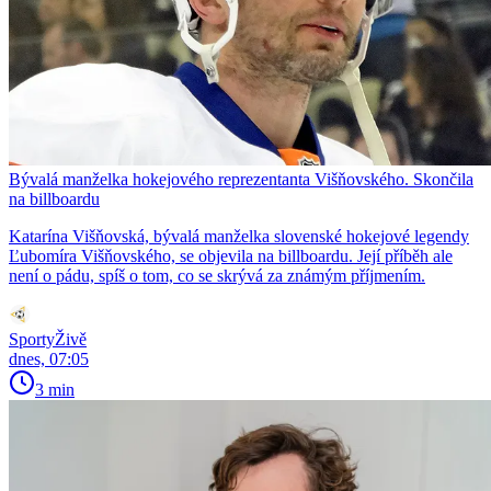
Bývalá manželka hokejového reprezentanta Višňovského. Skončila
na billboardu
Katarína Višňovská, bývalá manželka slovenské hokejové legendy
Ľubomíra Višňovského, se objevila na billboardu. Její příběh ale
není o pádu, spíš o tom, co se skrývá za známým příjmením.
SportyŽivě
dnes, 07:05
3 min