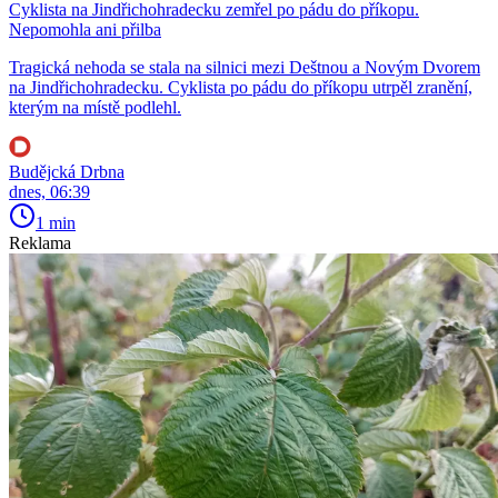
Cyklista na Jindřichohradecku zemřel po pádu do příkopu.
Nepomohla ani přilba
Tragická nehoda se stala na silnici mezi Deštnou a Novým Dvorem
na Jindřichohradecku. Cyklista po pádu do příkopu utrpěl zranění,
kterým na místě podlehl.
Budějcká Drbna
dnes, 06:39
1 min
Reklama