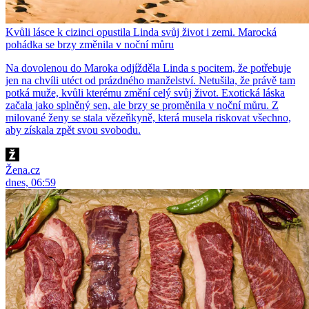
Kvůli lásce k cizinci opustila Linda svůj život i zemi. Marocká
pohádka se brzy změnila v noční můru
Na dovolenou do Maroka odjížděla Linda s pocitem, že potřebuje
jen na chvíli utéct od prázdného manželství. Netušila, že právě tam
potká muže, kvůli kterému změní celý svůj život. Exotická láska
začala jako splněný sen, ale brzy se proměnila v noční můru. Z
milované ženy se stala vězeňkyně, která musela riskovat všechno,
aby získala zpět svou svobodu.
Žena.cz
dnes, 06:59