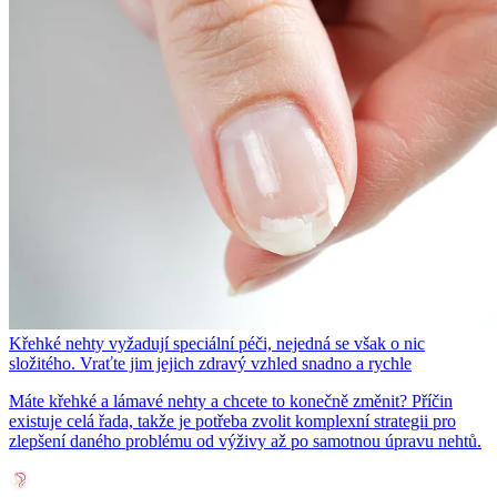
Křehké nehty vyžadují speciální péči, nejedná se však o nic
složitého. Vraťte jim jejich zdravý vzhled snadno a rychle
Máte křehké a lámavé nehty a chcete to konečně změnit? Příčin
existuje celá řada, takže je potřeba zvolit komplexní strategii pro
zlepšení daného problému od výživy až po samotnou úpravu nehtů.