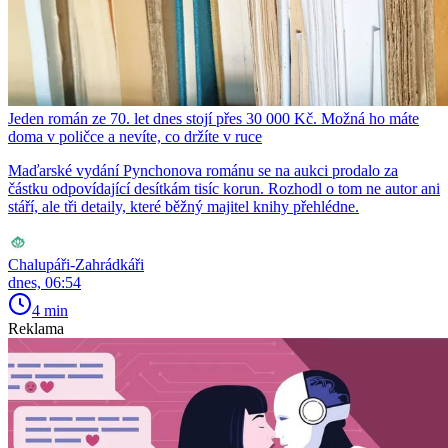
Jeden román ze 70. let dnes stojí přes 30 000 Kč. Možná ho máte
doma v poličce a nevíte, co držíte v ruce
Maďarské vydání Pynchonova románu se na aukci prodalo za
částku odpovídající desítkám tisíc korun. Rozhodl o tom ne autor ani
stáří, ale tři detaily, které běžný majitel knihy přehlédne.
Chalupáři-Zahrádkáři
dnes, 06:54
4 min
Reklama