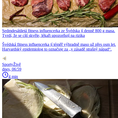
Sedmdesátiletá fitness influencerka ze Švédska jí denně 800 g masa.
Tvrdí, že se cítí skvěle, lékaři upozorňují na rizika
Švédská fitness influencerka jí téměř výhradně maso už přes osm let.
Harvardský epidemiolog to označuje za „v zásadě strašný nápad“.
SportyŽivě
dnes, 06:59
4 min