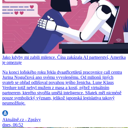
Jako kdyby mi zabili milence. Čína zakázala AI partnerství, Amerika
je omezuje
Na konci loňského roku řekla dvaatřicetiletá pracovnice call centra
Jurina Nogučiová ano svému vyvolenému. Od milionů jiných
svateb se obřad odlišoval povahou jejího ženicha. Lune Klaus
Verdure totiž nebyl mužem z masa a kostí, nýbrž virtuálním
partnerem, kterého stvořila umělá inteligence. Sňatek měl nicméně
pouze symbolický význam, jelikož japonská legislativa takový
neumožňuje.
Aktuálně.cz - Zprávy
dnes, 06:52