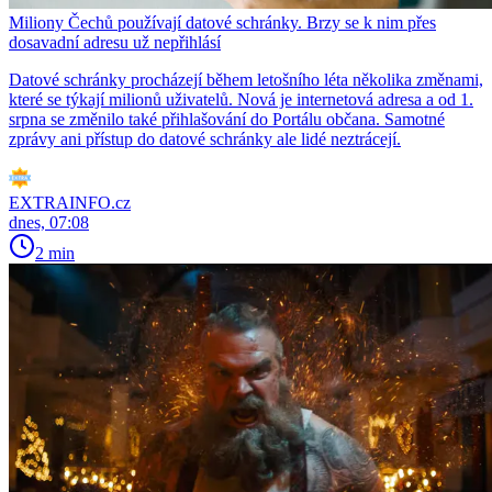
Miliony Čechů používají datové schránky. Brzy se k nim přes
dosavadní adresu už nepřihlásí
Datové schránky procházejí během letošního léta několika změnami,
které se týkají milionů uživatelů. Nová je internetová adresa a od 1.
srpna se změnilo také přihlašování do Portálu občana. Samotné
zprávy ani přístup do datové schránky ale lidé neztrácejí.
EXTRAINFO.cz
dnes, 07:08
2 min