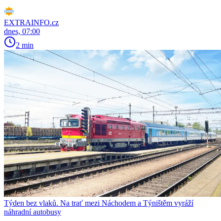
EXTRAINFO.cz
dnes, 07:00
2 min
Týden bez vlaků. Na trať mezi Náchodem a Týništěm vyráží
náhradní autobusy