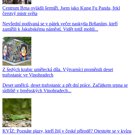
Centrum Brna ovládli šermíři. Jsem jako Kung Fu Panda, řekl
čerstvý mistr světa
Nevšední podívaná se v pátek večer naskytla Brňanům, kteří
zamířili k Jakubskému náměstí. Vidět totiž mohli...
Z šedých krabic umělecká díla. Výtvarníci proměnili deset
trafostanic ve Vinohradech
Deset umělců, deset trafostanic a pět dní práce. Začátkem srpna se
sídliště v brněnských Vinohradech...
KVÍZ: Poznáte plazy, kteří žijí v české přírodě? Otestujte se v kvízu