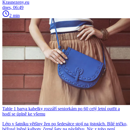
Krasnezeny.eu
dnes, 06:49
2 min
Tahle 1 barva kabelky rozzáří seniorkám po 60 celý letní outfit a
hodí se úplně ke všemu
Léto v šatníku většiny žen po šedesátce stojí na jistotách. Bílé tričko,
béžové lněné kalhoty, černé šaty na návštěvu. Nic z toho není