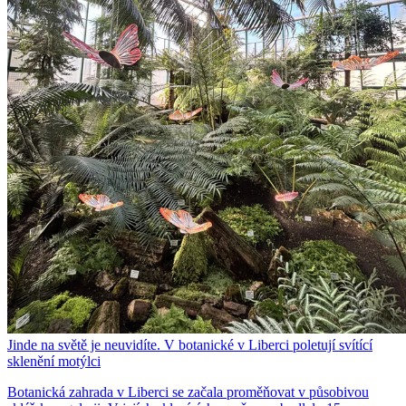
Jinde na světě je neuvidíte. V botanické v Liberci poletují svítící
sklenění motýlci
Botanická zahrada v Liberci se začala proměňovat v působivou