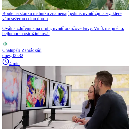
Boule na stonku maliníku znamenají jediné: uvnitř žijí larvy, které
vám sežerou celou úrodu
Oválná zduřenina na prutu, uvnitř oranžové larvy. Viník má jméno:
bejlomorka ostružiníková.
Chalupáři-Zahrádkáři
dnes, 06:32
4 min