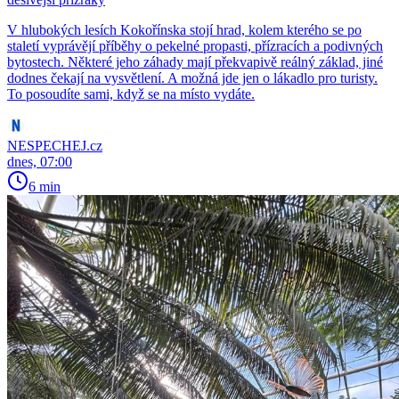
V hlubokých lesích Kokořínska stojí hrad, kolem kterého se po
staletí vyprávějí příběhy o pekelné propasti, přízracích a podivných
bytostech. Některé jeho záhady mají překvapivě reálný základ, jiné
dodnes čekají na vysvětlení. A možná jde jen o lákadlo pro turisty.
To posoudíte sami, když se na místo vydáte.
NESPECHEJ.cz
dnes, 07:00
6 min