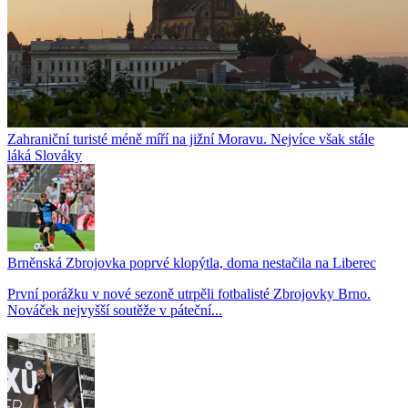
Zahraniční turisté méně míří na jižní Moravu. Nejvíce však stále
láká Slováky
Brněnská Zbrojovka poprvé klopýtla, doma nestačila na Liberec
První porážku v nové sezoně utrpěli fotbalisté Zbrojovky Brno.
Nováček nejvyšší soutěže v páteční...