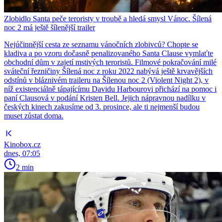
Zlobidlo Santa peče teroristy v troubě a hledá smysl Vánoc. Šílená
noc 2 má ještě šílenější trailer
Nejúčinnější cesta ze seznamu vánočních zlobivců? Chopte se
kladiva a po vzoru dočasně penalizovaného Santa Clause vymlaťte
obchodní dům v zajetí mstivých teroristů. Filmové pokračování milé
sváteční řezničiny Šílená noc z roku 2022 nabývá ještě krvavějších
odstínů v bláznivém traileru na Šílenou noc 2 (Violent Night 2), v
níž existenciálně tápajícímu Davidu Harbourovi přichází na pomoc i
paní Clausová v podání Kristen Bell. Jejich nápravnou nadílku v
českých kinech zakusíme od 3. prosince, ale ti nejmenší budou
muset zůstat doma.
Kinobox.cz
dnes, 07:05
2 min