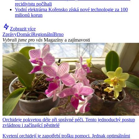
recidivistu počíhali
Vodní elektrárna Kořensko získá nové technologie za 100
milionů korun
Zobrazit více
Zprávy
Domácí
Regionální
Brno
Vybrali jsme pro vás
Magazíny a zajímavosti
Orchideje pokvetou déle při správné péči. Tento jednoduchý postup
zvládnou i začínající pěstitelé
Kvetení orchidejí je zapotřebí trošku pomoci. Jednak optimálními