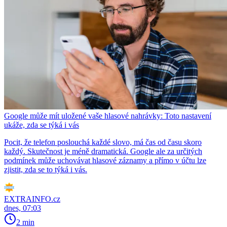
Google může mít uložené vaše hlasové nahrávky: Toto nastavení
ukáže, zda se týká i vás
Pocit, že telefon poslouchá každé slovo, má čas od času skoro
každý. Skutečnost je méně dramatická. Google ale za určitých
podmínek může uchovávat hlasové záznamy a přímo v účtu lze
zjistit, zda se to týká i vás.
EXTRAINFO.cz
dnes, 07:03
2 min