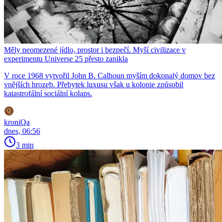
Měly neomezené jídlo, prostor i bezpečí. Myší civilizace v
experimentu Universe 25 přesto zanikla
V roce 1968 vytvořil John B. Calhoun myším dokonalý domov bez
vnějších hrozeb. Přebytek luxusu však u kolonie způsobil
katastrofální sociální kolaps.
kroniQa
dnes, 06:56
3 min