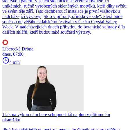
sklářskou galerii. V jejích sklenících se včera zabydlelo 15
unikátních, ručně vyrobených skleněných motýlků, kteří díky světlu
ve svém těle září. Tato dechberoucí instalace je první vlaštovkou
nadcházející výstavy „Sklo v přírodě, příroda ve skle“, která bude
součástí největšího sklářského festivalu v Česku Crystal Valley
Week. V nadcházejících dnech přibydou do botanické zahrady díla
dalších sklářů, kteří budou také součástí výstavy.
Liberecká Drbna
dnes, 07:00
4 min
Tlak na výkon nám bere schopnost žít naplno v přítomném
okamžiku
Plný kalendář ještě nemusí znamenat, že člověk ví, kam směřuje.