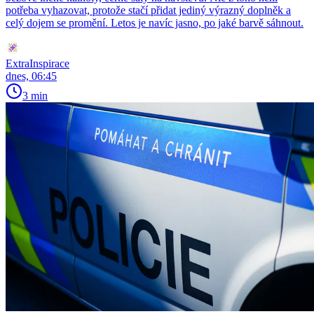
potřeba vyhazovat, protože stačí přidat jediný výrazný doplněk a
celý dojem se promění. Letos je navíc jasno, po jaké barvě sáhnout.
ExtraInspirace
dnes, 06:45
3 min