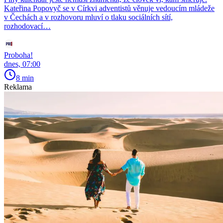
Kateřina Popovyč se v Církvi adventistů věnuje vedoucím mládeže
v Čechách a v rozhovoru mluví o tlaku sociálních sítí,
rozhodovací…
Proboha!
dnes, 07:00
8 min
Reklama