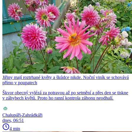
Jiřiny mají roztrhané květy a škůdce nikde. Noční viník se schovává
přímo v poupatech
Škvor obecný vylézá za potravou až po setmění a přes den se tiskne
v záhybech květů. Proto ho ranní kontrola záhonu neodhalí.
Chalupáři-Zahrádkáři
dnes, 06:51
4 min