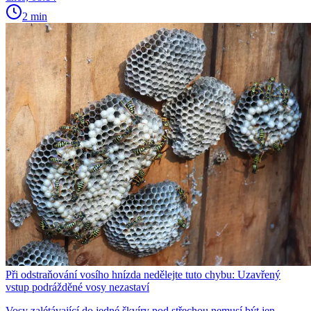
2 min
Při odstraňování vosího hnízda nedělejte tuto chybu: Uzavřený
vstup podrážděné vosy nezastaví
Vosy zalétávající do jedné škvíry pod střechou nemusí být jen