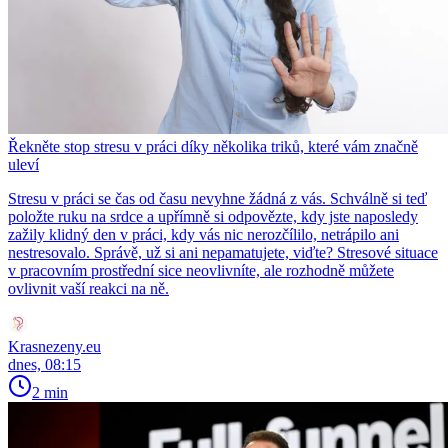
Řekněte stop stresu v práci díky několika triků, které vám značně
uleví
Stresu v práci se čas od času nevyhne žádná z vás. Schválně si teď
položte ruku na srdce a upřímně si odpovězte, kdy jste naposledy
zažily klidný den v práci, kdy vás nic nerozčílilo, netrápilo ani
nestresovalo. Správě, už si ani nepamatujete, viďte? Stresové situace
v pracovním prostřední sice neovlivníte, ale rozhodně můžete
ovlivnit vaší reakci na ně.
Krasnezeny.eu
dnes, 08:15
2 min