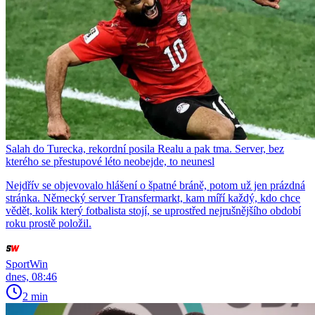
Salah do Turecka, rekordní posila Realu a pak tma. Server, bez
kterého se přestupové léto neobejde, to neunesl
Nejdřív se objevovalo hlášení o špatné bráně, potom už jen prázdná
stránka. Německý server Transfermarkt, kam míří každý, kdo chce
vědět, kolik který fotbalista stojí, se uprostřed nejrušnějšího období
roku prostě položil.
SportWin
dnes, 08:46
2 min