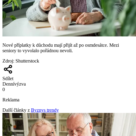
Nové příplatky k důchodu mají přijít až po osmdesátce. Mezi
seniory to vyvolalo pořádnou nevoli.
Zdroj
:
Shutterstock
Sdílet
Denní
výzva
0
Reklama
Další články z
Byznys trendy