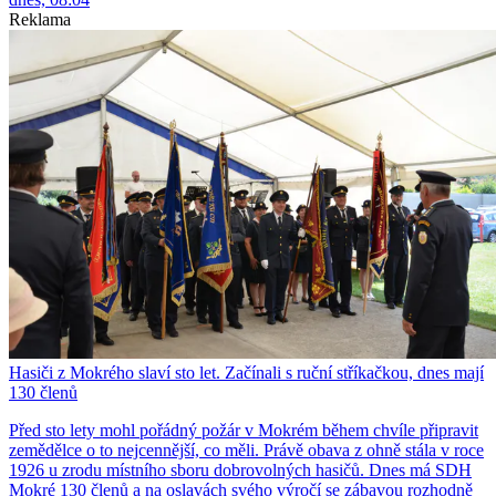
Reklama
Hasiči z Mokrého slaví sto let. Začínali s ruční stříkačkou, dnes mají
130 členů
Před sto lety mohl pořádný požár v Mokrém během chvíle připravit
zemědělce o to nejcennější, co měli. Právě obava z ohně stála v roce
1926 u zrodu místního sboru dobrovolných hasičů. Dnes má SDH
Mokré 130 členů a na oslavách svého výročí se zábavou rozhodně