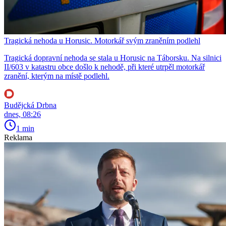
Tragická nehoda u Horusic. Motorkář svým zraněním podlehl
Tragická dopravní nehoda se stala u Horusic na Táborsku. Na silnici
II/603 v katastru obce došlo k nehodě, při které utrpěl motorkář
zranění, kterým na místě podlehl.
Budějcká Drbna
dnes, 08:26
1 min
Reklama