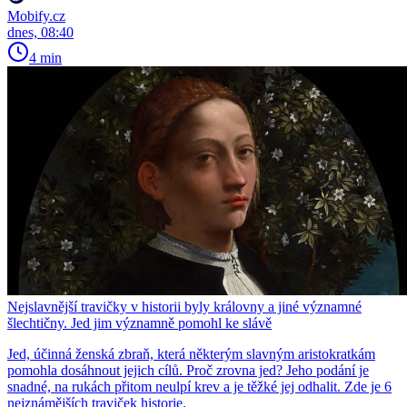
Mobify.cz
dnes, 08:40
4 min
Nejslavnější travičky v historii byly královny a jiné významné
šlechtičny. Jed jim významně pomohl ke slávě
Jed, účinná ženská zbraň, která některým slavným aristokratkám
pomohla dosáhnout jejich cílů. Proč zrovna jed? Jeho podání je
snadné, na rukách přitom neulpí krev a je těžké jej odhalit. Zde je 6
nejznámějších traviček historie.