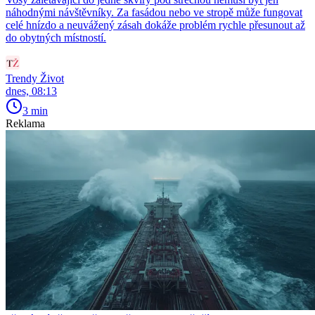
náhodnými návštěvníky. Za fasádou nebo ve stropě může fungovat
celé hnízdo a neuvážený zásah dokáže problém rychle přesunout až
do obytných místností.
Trendy Život
dnes, 08:13
3 min
Reklama