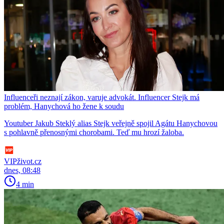
Influenceři neznají zákon, varuje advokát. Influencer Stejk má
problém, Hanychová ho žene k soudu
Youtuber Jakub Steklý alias Stejk veřejně spojil Agátu Hanychovou
s pohlavně přenosnými chorobami. Teď mu hrozí žaloba.
VIPživot.cz
dnes, 08:48
4 min