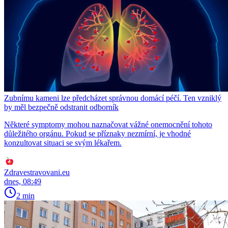
Zubnímu kameni lze předcházet správnou domácí péčí. Ten vzniklý
by měl bezpečně odstranit odborník
Některé symptomy mohou naznačovat vážné onemocnění tohoto
důležitého orgánu. Pokud se příznaky nezmírní, je vhodné
konzultovat situaci se svým lékařem.
Zdravestravovani.eu
dnes, 08:49
2 min