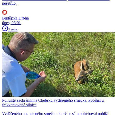
nešetřilo.
Budějcká Drbna
dnes, 08:01
2 min
Policisté zachránili na Chebsku vyděšeného srnečka. Pobíhal u
frekventované silnice
Vyděšeného a zmateného srnečka, který se sám pohyboval poblíž