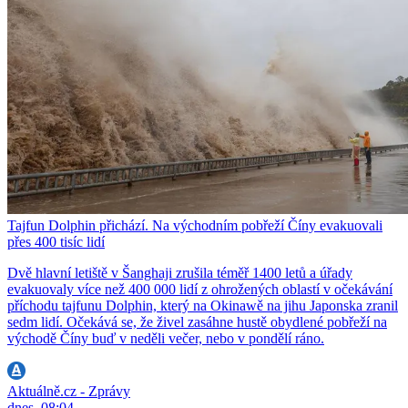
Tajfun Dolphin přichází. Na východním pobřeží Číny evakuovali
přes 400 tisíc lidí
Dvě hlavní letiště v Šanghaji zrušila téměř 1400 letů a úřady
evakuovaly více než 400 000 lidí z ohrožených oblastí v očekávání
příchodu tajfunu Dolphin, který na Okinawě na jihu Japonska zranil
sedm lidí. Očekává se, že živel zasáhne hustě obydlené pobřeží na
východě Číny buď v neděli večer, nebo v pondělí ráno.
Aktuálně.cz - Zprávy
dnes, 08:04