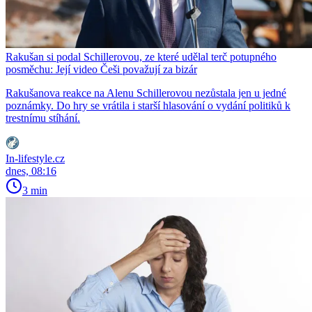
Rakušan si podal Schillerovou, ze které udělal terč potupného
posměchu: Její video Češi považují za bizár
Rakušanova reakce na Alenu Schillerovou nezůstala jen u jedné
poznámky. Do hry se vrátila i starší hlasování o vydání politiků k
trestnímu stíhání.
In-lifestyle.cz
dnes, 08:16
3 min