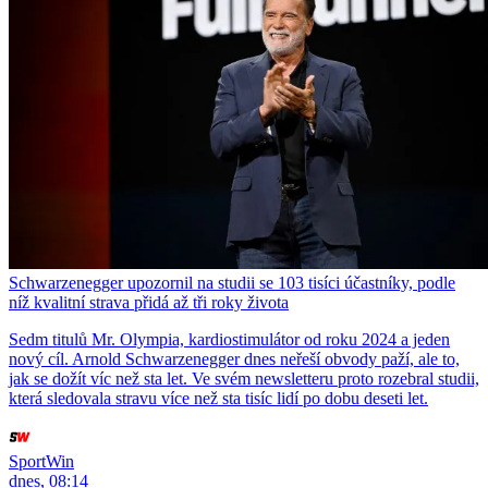
Schwarzenegger upozornil na studii se 103 tisíci účastníky, podle
níž kvalitní strava přidá až tři roky života
Sedm titulů Mr. Olympia, kardiostimulátor od roku 2024 a jeden
nový cíl. Arnold Schwarzenegger dnes neřeší obvody paží, ale to,
jak se dožít víc než sta let. Ve svém newsletteru proto rozebral studii,
která sledovala stravu více než sta tisíc lidí po dobu deseti let.
SportWin
dnes, 08:14