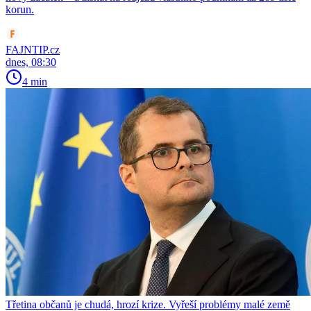
korun.
FAJNTIP.cz
dnes, 08:30
4 min
Třetina občanů je chudá, hrozí krize. Vyřeší problémy malé země