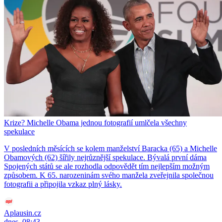
Krize? Michelle Obama jednou fotografií umlčela všechny
spekulace
V posledních měsících se kolem manželství Baracka (65) a Michelle
Obamových (62) šířily nejrůznější spekulace. Bývalá první dáma
Spojených států se ale rozhodla odpovědět tím nejlepším možným
způsobem. K 65. narozeninám svého manžela zveřejnila společnou
fotografii a připojila vzkaz plný lásky.
Aplausin.cz
dnes, 08:43