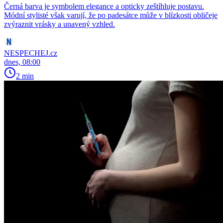
Černá barva je symbolem elegance a opticky zeštíhluje postavu.
Módní stylisté však varují, že po padesátce může v blízkosti obličeje
zvýraznit vrásky a unavený vzhled.
NESPECHEJ.cz
dnes, 08:00
2 min