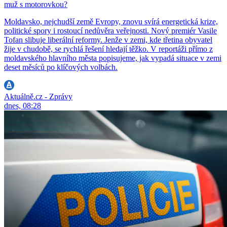
muž s motorovkou?
Moldavsko, nejchudší země Evropy, znovu svírá energetická krize,
politické spory i rostoucí nedůvěra veřejnosti. Nový premiér Vasile
Tofan slibuje liberální reformy. Jenže v zemi, kde třetina obyvatel
žije v chudobě, se rychlá řešení hledají těžko. V reportáži přímo z
moldavského hlavního města popisujeme, jak vypadá situace v zemi
deset měsíců po klíčových volbách.
Aktuálně.cz - Zprávy
dnes, 08:28