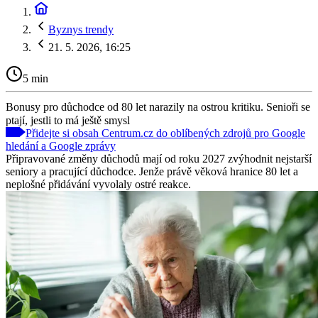
Byznys trendy
21. 5. 2026, 16:25
5 min
Bonusy pro důchodce od 80 let narazily na ostrou kritiku. Senioři se
ptají, jestli to má ještě smysl
Přidejte si obsah Centrum.cz do oblíbených zdrojů pro Google
hledání a Google zprávy
Připravované změny důchodů mají od roku 2027 zvýhodnit nejstarší
seniory a pracující důchodce. Jenže právě věková hranice 80 let a
neplošné přidávání vyvolaly ostré reakce.