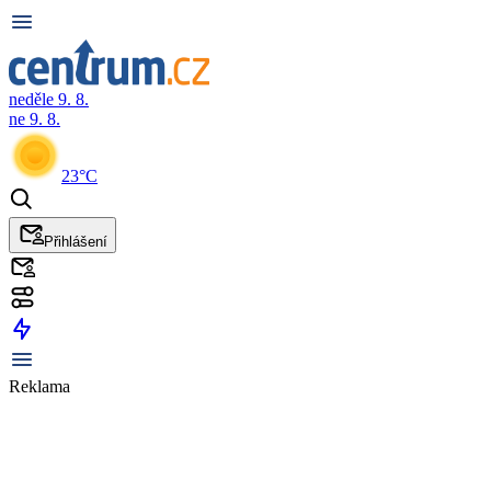
neděle 9. 8.
ne 9. 8.
23°C
Přihlášení
Reklama