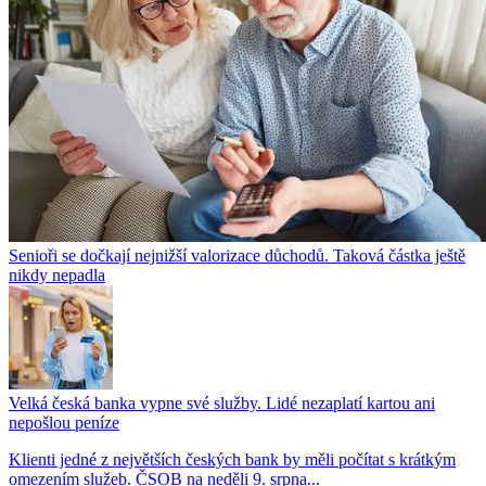
Senioři se dočkají nejnižší valorizace důchodů. Taková částka ještě
nikdy nepadla
Velká česká banka vypne své služby. Lidé nezaplatí kartou ani
nepošlou peníze
Klienti jedné z největších českých bank by měli počítat s krátkým
omezením služeb. ČSOB na neděli 9. srpna...