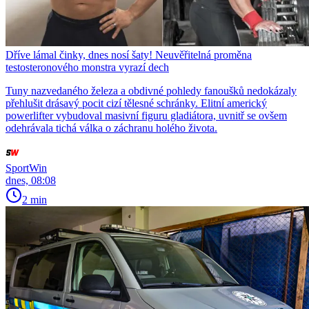
Dříve lámal činky, dnes nosí šaty! Neuvěřitelná proměna
testosteronového monstra vyrazí dech
Tuny nazvedaného železa a obdivné pohledy fanoušků nedokázaly
přehlušit drásavý pocit cizí tělesné schránky. Elitní americký
powerlifter vybudoval masivní figuru gladiátora, uvnitř se ovšem
odehrávala tichá válka o záchranu holého života.
SportWin
dnes, 08:08
2 min