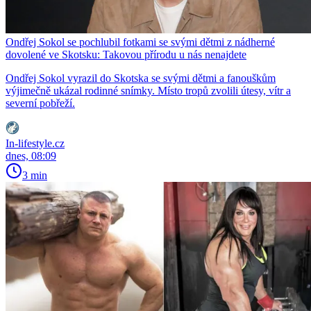
Ondřej Sokol se pochlubil fotkami se svými dětmi z nádherné
dovolené ve Skotsku: Takovou přírodu u nás nenajdete
Ondřej Sokol vyrazil do Skotska se svými dětmi a fanouškům
výjimečně ukázal rodinné snímky. Místo tropů zvolili útesy, vítr a
severní pobřeží.
In-lifestyle.cz
dnes, 08:09
3 min