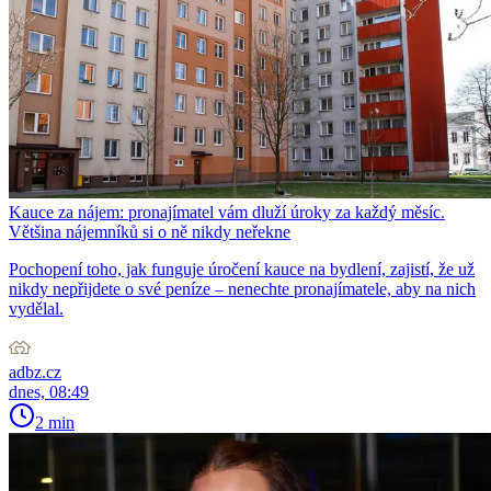
Kauce za nájem: pronajímatel vám dluží úroky za každý měsíc.
Většina nájemníků si o ně nikdy neřekne
Pochopení toho, jak funguje úročení kauce na bydlení, zajistí, že už
nikdy nepřijdete o své peníze – nenechte pronajímatele, aby na nich
vydělal.
adbz.cz
dnes, 08:49
2 min