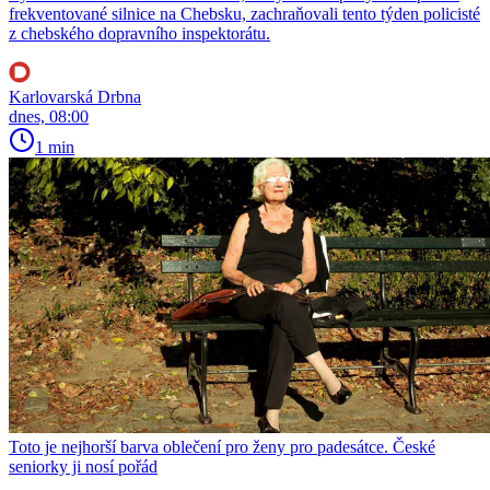
frekventované silnice na Chebsku, zachraňovali tento týden policisté
z chebského dopravního inspektorátu.
Karlovarská Drbna
dnes, 08:00
1 min
Toto je nejhorší barva oblečení pro ženy pro padesátce. České
seniorky ji nosí pořád