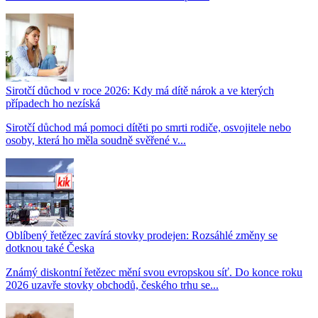
Sirotčí důchod v roce 2026: Kdy má dítě nárok a ve kterých
případech ho nezíská
Sirotčí důchod má pomoci dítěti po smrti rodiče, osvojitele nebo
osoby, která ho měla soudně svěřené v...
Oblíbený řetězec zavírá stovky prodejen: Rozsáhlé změny se
dotknou také Česka
Známý diskontní řetězec mění svou evropskou síť. Do konce roku
2026 uzavře stovky obchodů, českého trhu se...