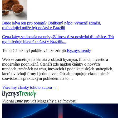
Bude káva jen pro bohaté? Oblíbený nápoj výrazně zdražil,
rozhodující může být počasí v Brazílii
Cena kávy se dostala na nejvyšší úroveň za poslední tři měsíce. Trh
nyní sleduje hlavně počasí v Brazílii,...
Tento článek byl publikován ze zdrojů
Byznys trendy
Web se zaměřuje na témata z oblasti byznysu, financí, investic a
moderního podnikání. Čtenáři zde najdou články o nových
trendech, změnách na trhu, inovacích i podnikatelských strategiích,
které ovlivňují firmy i jednotlivce. Obsah propojuje ekonomické
souvislosti s praktickým pohledem na to,...
Všechny články tohoto autora →
Vybrali jsme pro vás
Magazíny a zajímavosti