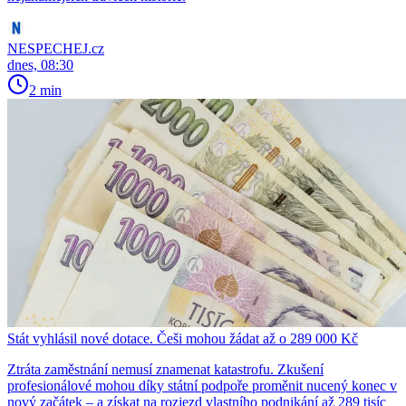
NESPECHEJ.cz
dnes, 08:30
2 min
Stát vyhlásil nové dotace. Češi mohou žádat až o 289 000 Kč
Ztráta zaměstnání nemusí znamenat katastrofu. Zkušení
profesionálové mohou díky státní podpoře proměnit nucený konec v
nový začátek – a získat na rozjezd vlastního podnikání až 289 tisíc