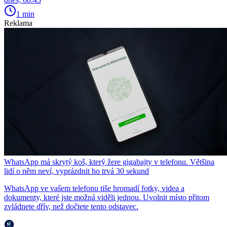
1 min
Reklama
WhatsApp má skrytý koš, který žere gigabajty v telefonu. Většina
lidí o něm neví, vyprázdnit ho trvá 30 sekund
WhatsApp ve vašem telefonu tiše hromadí fotky, videa a
dokumenty, které jste možná viděli jednou. Uvolnit místo přitom
zvládnete dřív, než dočtete tento odstavec.