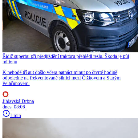
Řidič superbu při předjíždění traktoru přehlédl teslu. Škoda je půl
milionu
K nehodě tří aut došlo včera patnáct minut po čtvrté hodině
odpoledne na frekventované silnici mezi Čížkovem a Starým
Pelhřimovem.
Jihlavská Drbna
dnes, 08:06
1 min