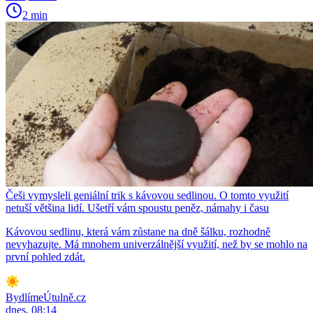
2 min
Češi vymysleli geniální trik s kávovou sedlinou. O tomto využití
netuší většina lidí. Ušetří vám spoustu peněz, námahy i času
Kávovou sedlinu, která vám zůstane na dně šálku, rozhodně
nevyhazujte. Má mnohem univerzálnější využití, než by se mohlo na
první pohled zdát.
BydlímeÚtulně.cz
dnes, 08:14