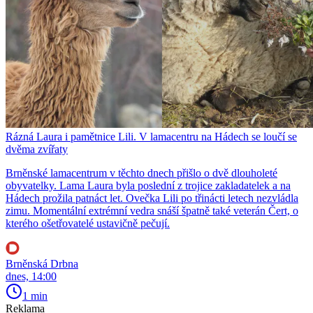
Rázná Laura i pamětnice Lili. V lamacentru na Hádech se loučí se
dvěma zvířaty
Brněnské lamacentrum v těchto dnech přišlo o dvě dlouholeté
obyvatelky. Lama Laura byla poslední z trojice zakladatelek a na
Hádech prožila patnáct let. Ovečka Lili po třinácti letech nezvládla
zimu. Momentální extrémní vedra snáší špatně také veterán Čert, o
kterého ošetřovatelé ustavičně pečují.
Brněnská Drbna
dnes, 14:00
1 min
Reklama