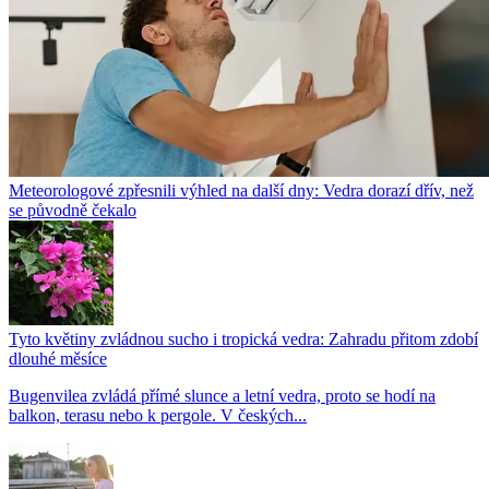
Meteorologové zpřesnili výhled na další dny: Vedra dorazí dřív, než
se původně čekalo
Tyto květiny zvládnou sucho i tropická vedra: Zahradu přitom zdobí
dlouhé měsíce
Bugenvilea zvládá přímé slunce a letní vedra, proto se hodí na
balkon, terasu nebo k pergole. V českých...