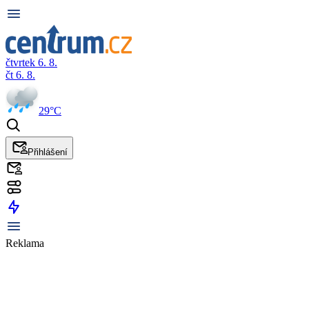
čtvrtek 6. 8.
čt 6. 8.
29°C
Přihlášení
Reklama