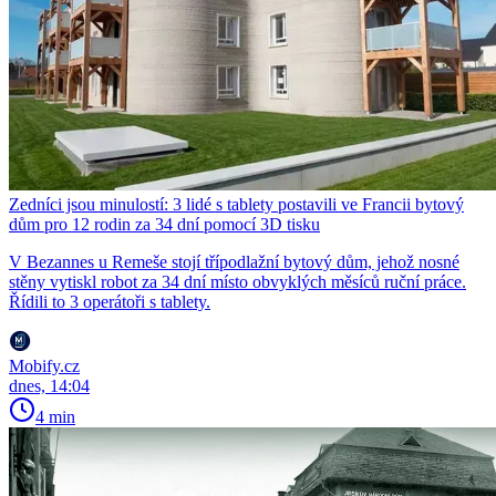
Zedníci jsou minulostí: 3 lidé s tablety postavili ve Francii bytový
dům pro 12 rodin za 34 dní pomocí 3D tisku
V Bezannes u Remeše stojí třípodlažní bytový dům, jehož nosné
stěny vytiskl robot za 34 dní místo obvyklých měsíců ruční práce.
Řídili to 3 operátoři s tablety.
Mobify.cz
dnes, 14:04
4 min