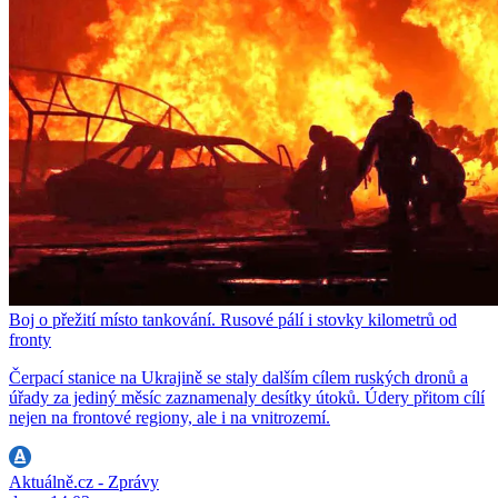
Boj o přežití místo tankování. Rusové pálí i stovky kilometrů od
fronty
Čerpací stanice na Ukrajině se staly dalším cílem ruských dronů a
úřady za jediný měsíc zaznamenaly desítky útoků. Údery přitom cílí
nejen na frontové regiony, ale i na vnitrozemí.
Aktuálně.cz - Zprávy