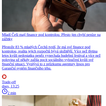
Mladí Češi mají finance pod kontrolou. Přesto jim chybí peníze na
zážitky
Přestože 83 % mladých Čechů tvrdí, že má své finance pod
kontrolou, realita jejich rozpočtů bývá složitější. Více než třetina
letos kvůli nedostatku peněz vynechala hudební festival a více než
polovina už někdy zažila pocit sociálního vyloučení kvůli své
finanční situaci. Vyplývá to z průzkumu agentury Ipsos pro
Garanční systém finančního trhu.
Trade-off
dnes, 13:25
2 min