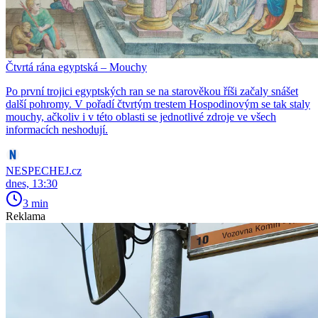
Čtvrtá rána egyptská – Mouchy
Po první trojici egyptských ran se na starověkou říši začaly snášet
další pohromy. V pořadí čtvrtým trestem Hospodinovým se tak staly
mouchy, ačkoliv i v této oblasti se jednotlivé zdroje ve všech
informacích neshodují.
NESPECHEJ.cz
dnes, 13:30
3 min
Reklama