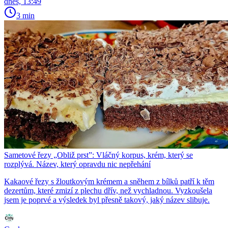
dnes, 13:49
3 min
Sametové řezy „Obliž prst”: Vláčný korpus, krém, který se
rozplývá. Název, který opravdu nic nepřehání
Kakaové řezy s žloutkovým krémem a sněhem z bílků patří k těm
dezertům, které zmizí z plechu dřív, než vychladnou. Vyzkoušela
jsem je poprvé a výsledek byl přesně takový, jaký název slibuje.