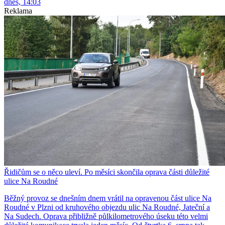
dnes, 14:03
Reklama
Řidičům se o něco uleví. Po měsíci skončila oprava části důležité
ulice Na Roudné
Běžný provoz se dnešním dnem vrátil na opravenou část ulice Na
Roudné v Plzni od kruhového objezdu ulic Na Roudné, Jateční a
Na Sudech. Oprava přibližně půlkilometrového úseku této velmi