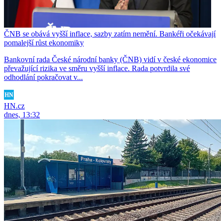
ČNB se obává vyšší inflace, sazby zatím nemění. Bankéři očekávají
pomalejší růst ekonomiky
Bankovní rada České národní banky (ČNB) vidí v české ekonomice
převažující rizika ve směru vyšší inflace. Rada potvrdila své
odhodlání pokračovat v...
HN.cz
dnes, 13:32