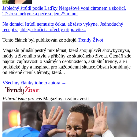
Jablečný štrúdl podle Laďky Něrgešové voní citronem a skořicí.
Těsto se nekyne a peče se jen 25 minut
Na domácí štrúdl nemusíte čekat, až těsto vykyne. Jednoduchý
recept s jablky, skořicí a ořechy připravíte...
Tento článek byl publikován ze zdrojů
Trendy Život
Magazín přináší pestrý mix témat, která spojují svět showbyznysu,
módy a životního stylu s příběhy ze skutečného života. Čtenáři zde
najdou zajímavosti o známých osobnostech, aktuální trendy, ale i
praktické tipy a inspiraci pro každodenní situace.Obsah kombinuje
odlehčené čtení s tématy, která...
Všechny články tohoto autora →
Vybrali jsme pro vás
Magazíny a zajímavosti