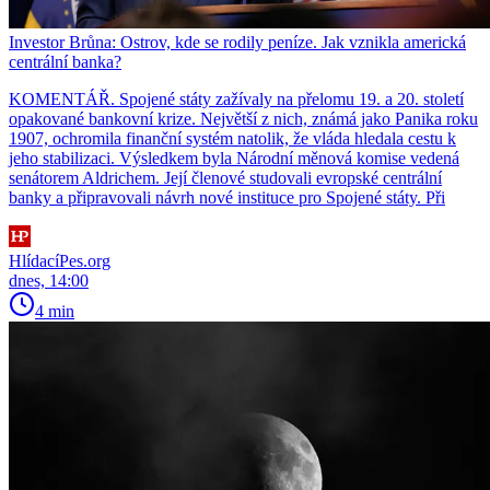
Investor Brůna: Ostrov, kde se rodily peníze. Jak vznikla americká
centrální banka?
KOMENTÁŘ. Spojené státy zažívaly na přelomu 19. a 20. století
opakované bankovní krize. Největší z nich, známá jako Panika roku
1907, ochromila finanční systém natolik, že vláda hledala cestu k
jeho stabilizaci. Výsledkem byla Národní měnová komise vedená
senátorem Aldrichem. Její členové studovali evropské centrální
banky a připravovali návrh nové instituce pro Spojené státy. Při
HlídacíPes.org
dnes, 14:00
4 min