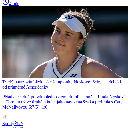
4 min
Tvrdý náraz wimbledonské šampionky Noskové. Schytala debakl
od průměrné Američanky
Pětadvacet dnů po wimbledonském triumfu skončila Linda Nosková
v Torontu už ve druhém kole, jako nasazená šestka prohrála s Caty
McNallyovou 6:7(5), 1:6.
SportyŽivě