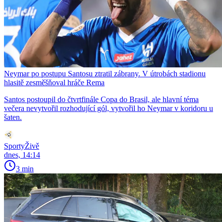
Neymar po postupu Santosu ztratil zábrany. V útrobách stadionu
hlasitě zesměšňoval hráče Rema
Santos postoupil do čtvrtfinále Copa do Brasil, ale hlavní téma
večera nevytvořil rozhodující gól, vytvořil ho Neymar v koridoru u
šaten.
SportyŽivě
dnes, 14:14
3 min