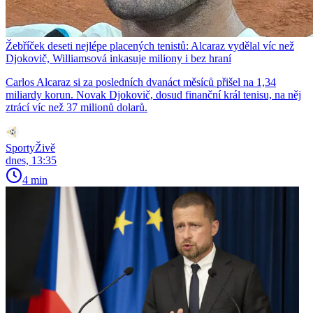
Žebříček deseti nejlépe placených tenistů: Alcaraz vydělal víc než
Djokovič, Williamsová inkasuje miliony i bez hraní
Carlos Alcaraz si za posledních dvanáct měsíců přišel na 1,34
miliardy korun. Novak Djokovič, dosud finanční král tenisu, na něj
ztrácí víc než 37 milionů dolarů.
SportyŽivě
dnes, 13:35
4 min