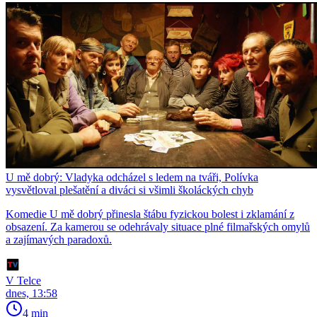
U mě dobrý: Vladyka odcházel s ledem na tváři, Polívka
vysvětloval plešatění a diváci si všimli školáckých chyb
Komedie U mě dobrý přinesla štábu fyzickou bolest i zklamání z
obsazení. Za kamerou se odehrávaly situace plné filmařských omylů
a zajímavých paradoxů.
V Telce
dnes, 13:58
4 min