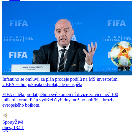
Infantino se omluvil za plán prodeje podílů na MS investorům.
UEFA se ho pokusila odvolat, ale neuspěla
FIFA chtěla prodat pětinu své komerční divize za více než 100
miliard korun. Plán vydržel čtyři dny, než ho pohřbila hrozba
evropského bojkotu.
SportyŽivě
dnes, 13:51