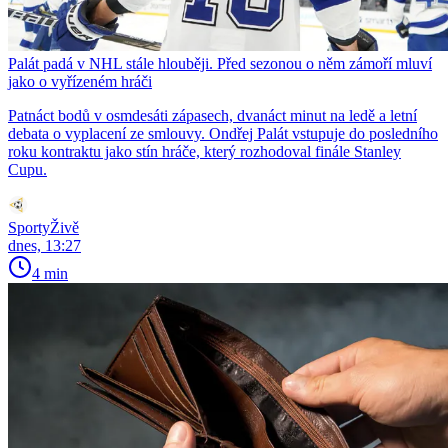
Palát padá v NHL stále hlouběji. Před sezonou o něm zámoří mluví
jako o vyřízeném hráči
Patnáct bodů v osmdesáti zápasech, dvanáct minut na ledě a letní
debata o vyplacení ze smlouvy. Ondřej Palát vstupuje do posledního
roku kontraktu jako stín hráče, který rozhodoval finále Stanley
Cupu.
SportyŽivě
dnes, 13:27
4 min