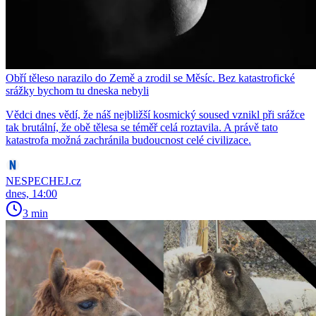
Obří těleso narazilo do Země a zrodil se Měsíc. Bez katastrofické
srážky bychom tu dneska nebyli
Vědci dnes vědí, že náš nejbližší kosmický soused vznikl při srážce
tak brutální, že obě tělesa se téměř celá roztavila. A právě tato
katastrofa možná zachránila budoucnost celé civilizace.
NESPECHEJ.cz
dnes, 14:00
3 min