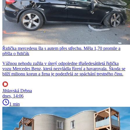
Řidička mercedesu šla s autem přes střechu. Měla 1,70 promile a
přišla o řidičák
Vážnou nehodu zažila v úterý odpoledne třiašedesátiletá řidička
vozu Mercedes Benz, která nezvládla řízení a havarovala. Škoda se
blíží milionu korun a žena je podezřelá ze spáchání trestného činu.
Jihlavská Drbna
dnes, 14:06
1 min