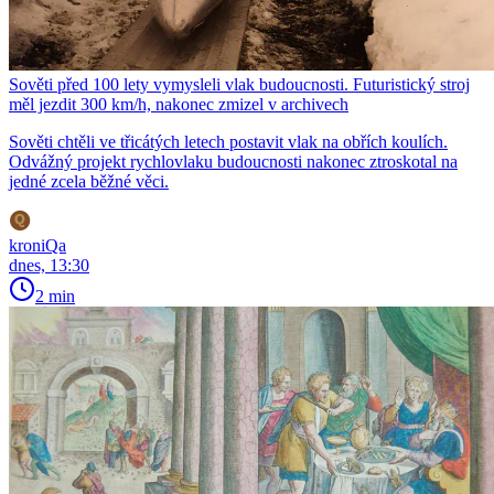
Sověti před 100 lety vymysleli vlak budoucnosti. Futuristický stroj
měl jezdit 300 km/h, nakonec zmizel v archivech
Sověti chtěli ve třicátých letech postavit vlak na obřích koulích.
Odvážný projekt rychlovlaku budoucnosti nakonec ztroskotal na
jedné zcela běžné věci.
kroniQa
dnes, 13:30
2 min