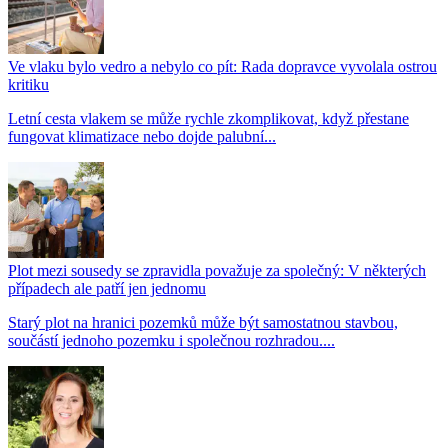
Ve vlaku bylo vedro a nebylo co pít: Rada dopravce vyvolala ostrou
kritiku
Letní cesta vlakem se může rychle zkomplikovat, když přestane
fungovat klimatizace nebo dojde palubní...
Plot mezi sousedy se zpravidla považuje za společný: V některých
případech ale patří jen jednomu
Starý plot na hranici pozemků může být samostatnou stavbou,
součástí jednoho pozemku i společnou rozhradou....