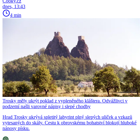
Cooky.cz
dnes, 13:43
4 min
Trosky měly ukrýt poklad z vypleněného kláštera. Odvážlivci v
podzemí našli varovné nápisy i slepé chodby
Hrad Trosky ukrývá spletitý labyrint plný slepých uliček a vzkazů
vytesaných do skály. Cestu k obrovskému bohatství blokují hluboké
nánosy písku.