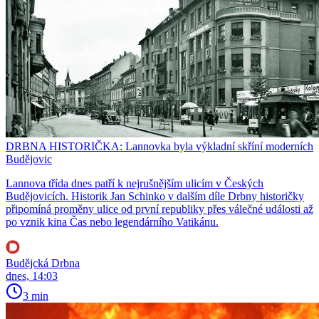
DRBNA HISTORIČKA: Lannovka byla výkladní skříní moderních
Budějovic
Lannova třída dnes patří k nejrušnějším ulicím v Českých
Budějovicích. Historik Jan Schinko v dalším díle Drbny historičky
připomíná proměny ulice od první republiky přes válečné události až
po vznik kina Čas nebo legendárního Vatikánu.
Budějcká Drbna
dnes, 14:03
3 min