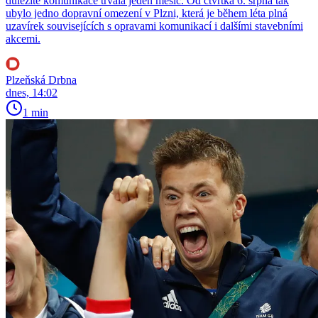
důležité komunikace trvala jeden měsíc. Od čtvrtka 6. srpna tak
ubylo jedno dopravní omezení v Plzni, která je během léta plná
uzavírek souvisejících s opravami komunikací i dalšími stavebními
akcemi.
Plzeňská Drbna
dnes, 14:02
1 min