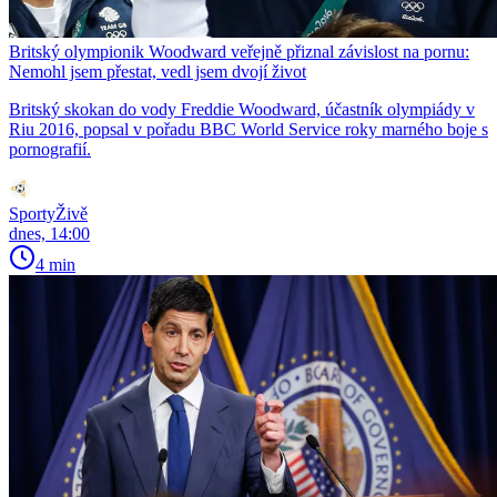
Britský olympionik Woodward veřejně přiznal závislost na pornu:
Nemohl jsem přestat, vedl jsem dvojí život
Britský skokan do vody Freddie Woodward, účastník olympiády v
Riu 2016, popsal v pořadu BBC World Service roky marného boje s
pornografií.
SportyŽivě
dnes, 14:00
4 min