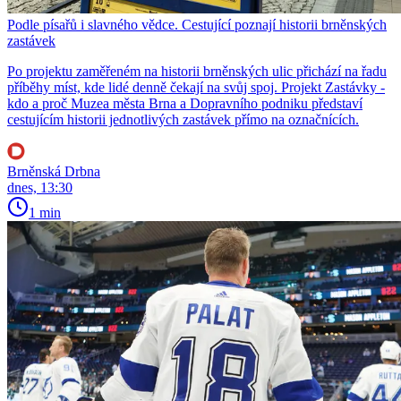
Podle písařů i slavného vědce. Cestující poznají historii brněnských
zastávek
Po projektu zaměřeném na historii brněnských ulic přichází na řadu
příběhy míst, kde lidé denně čekají na svůj spoj. Projekt Zastávky -
kdo a proč Muzea města Brna a Dopravního podniku představí
cestujícím historii jednotlivých zastávek přímo na označnících.
Brněnská Drbna
dnes, 13:30
1 min