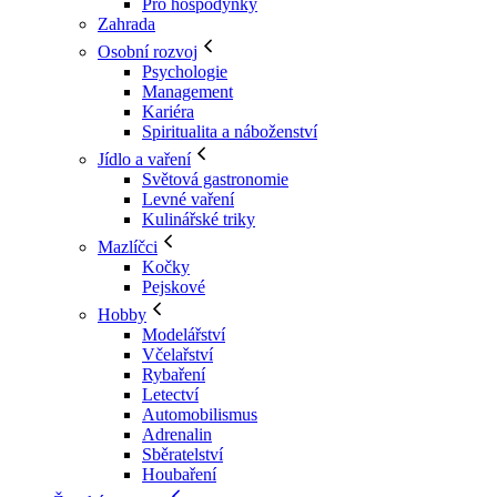
Pro hospodyňky
Zahrada
Osobní rozvoj
Psychologie
Management
Kariéra
Spiritualita a náboženství
Jídlo a vaření
Světová gastronomie
Levné vaření
Kulinářské triky
Mazlíčci
Kočky
Pejskové
Hobby
Modelářství
Včelařství
Rybaření
Letectví
Automobilismus
Adrenalin
Sběratelství
Houbaření