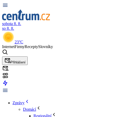
sobota 8. 8.
so 8. 8.
23°C
Internet
Firmy
Recepty
Slovníky
Přihlášení
Zprávy
Domácí
Regionální