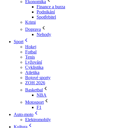
Ekonomika
Finance a burza
Podnikání
Spotřebitel
Krimi
Doprava
Nehody
Sport
Hokej
Fotbal
Tenis
Lyžování
Cyklistika
Atletika
Bojové sporty
ZOH 2026
Basketbal
NBA
Motosport
F1
Auto-moto
Elektromobily
Kultura