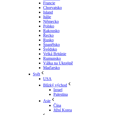
Francie
Chorvatsko
Island
Itálie
Německo
Polsko
Rakousko
Řecko
Rusko
Španělsko
Švédsko
Velká Británie
Rumunsko
Válka na Ukrajině
Maďarsko
Svět
USA
Blízký východ
Izrael
Palestina
Asie
Čína
Jižní Korea