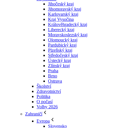
Jihočeský kraj
Jihomoravský kraj
Karlovarský kraj
Kraj Vysočina
Králověhradecký kraj
Liberecký kraj
Moravskoslezský kraj
Olomoucký kraj
Pardubický kraj
Plzeňský kraj
Středočeský kraj
Ústecký kraj
Zlínský kraj
Praha
Brno
Ostrava
Školství
Zdravotnictví
Politika
O počasí
Volby 2026
Zahraničí
Evropa
Slovensko