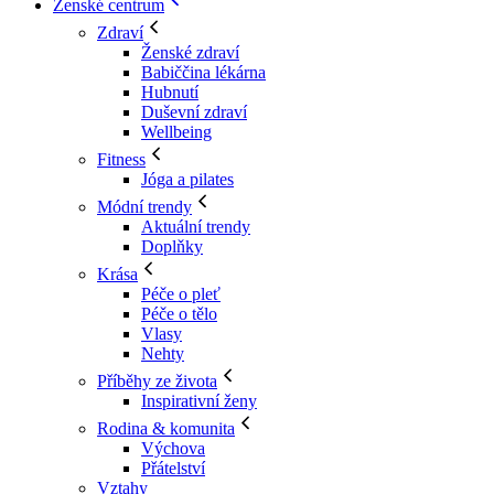
Ženské centrum
Zdraví
Ženské zdraví
Babiččina lékárna
Hubnutí
Duševní zdraví
Wellbeing
Fitness
Jóga a pilates
Módní trendy
Aktuální trendy
Doplňky
Krása
Péče o pleť
Péče o tělo
Vlasy
Nehty
Příběhy ze života
Inspirativní ženy
Rodina & komunita
Výchova
Přátelství
Vztahy