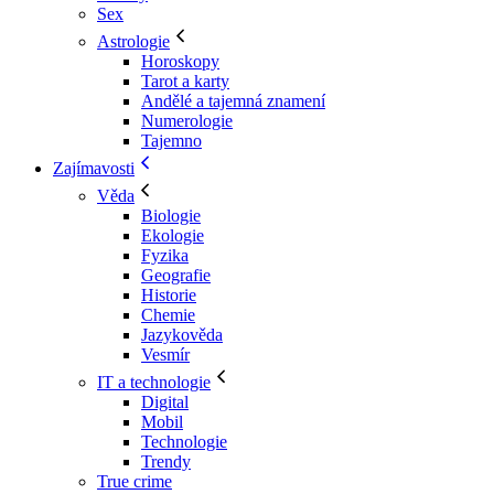
Sex
Astrologie
Horoskopy
Tarot a karty
Andělé a tajemná znamení
Numerologie
Tajemno
Zajímavosti
Věda
Biologie
Ekologie
Fyzika
Geografie
Historie
Chemie
Jazykověda
Vesmír
IT a technologie
Digital
Mobil
Technologie
Trendy
True crime