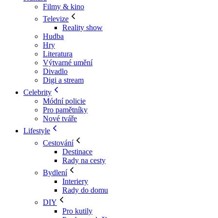
Filmy & kino
Televize
Reality show
Hudba
Hry
Literatura
Výtvarné umění
Divadlo
Digi a stream
Celebrity
Módní policie
Pro pamětníky
Nové tváře
Lifestyle
Cestování
Destinace
Rady na cesty
Bydlení
Interiery
Rady do domu
DIY
Pro kutily