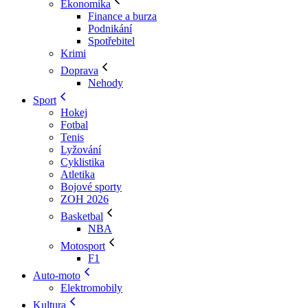
Ekonomika
Finance a burza
Podnikání
Spotřebitel
Krimi
Doprava
Nehody
Sport
Hokej
Fotbal
Tenis
Lyžování
Cyklistika
Atletika
Bojové sporty
ZOH 2026
Basketbal
NBA
Motosport
F1
Auto-moto
Elektromobily
Kultura