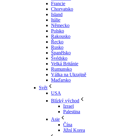
Francie
Chorvatsko
Island
Itálie
Německo
Polsko
Rakousko
Řecko
Rusko
Španělsko
Švédsko
Velká Británie
Rumunsko
Válka na Ukrajině
Maďarsko
Svět
USA
Blízký východ
Izrael
Palestina
Asie
Čína
Jižní Korea