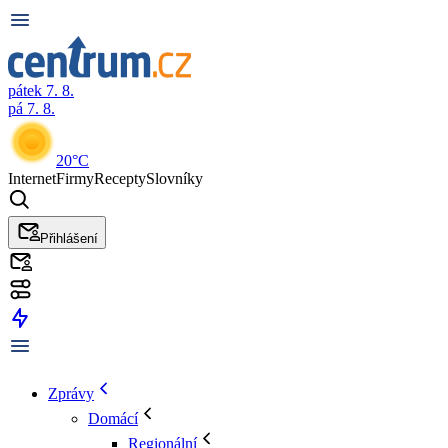
pátek 7. 8.
pá 7. 8.
20°C
Internet
Firmy
Recepty
Slovníky
Přihlášení
Zprávy
Domácí
Regionální