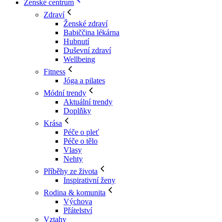
Ženské centrum
Zdraví
Ženské zdraví
Babiččina lékárna
Hubnutí
Duševní zdraví
Wellbeing
Fitness
Jóga a pilates
Módní trendy
Aktuální trendy
Doplňky
Krása
Péče o pleť
Péče o tělo
Vlasy
Nehty
Příběhy ze života
Inspirativní ženy
Rodina & komunita
Výchova
Přátelství
Vztahy