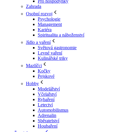
Pro hospodyňky
Zahrada
Osobní rozvoj
Psychologie
Management
Kariéra
Spiritualita a náboženství
Jídlo a vaření
Světová gastronomie
Levné vaření
Kulinářské triky
Mazlíčci
Kočky
Pejskové
Hobby
Modelářství
Včelařství
Rybaření
Letectví
Automobilismus
Adrenalin
Sběratelství
Houbaření