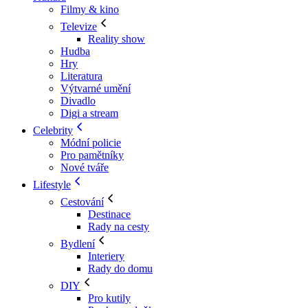
Filmy & kino
Televize
Reality show
Hudba
Hry
Literatura
Výtvarné umění
Divadlo
Digi a stream
Celebrity
Módní policie
Pro pamětníky
Nové tváře
Lifestyle
Cestování
Destinace
Rady na cesty
Bydlení
Interiery
Rady do domu
DIY
Pro kutily