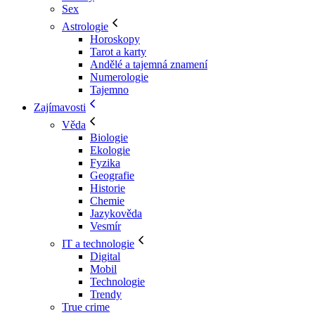
Sex
Astrologie
Horoskopy
Tarot a karty
Andělé a tajemná znamení
Numerologie
Tajemno
Zajímavosti
Věda
Biologie
Ekologie
Fyzika
Geografie
Historie
Chemie
Jazykověda
Vesmír
IT a technologie
Digital
Mobil
Technologie
Trendy
True crime