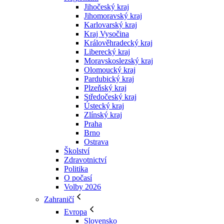
Jihočeský kraj
Jihomoravský kraj
Karlovarský kraj
Kraj Vysočina
Králověhradecký kraj
Liberecký kraj
Moravskoslezský kraj
Olomoucký kraj
Pardubický kraj
Plzeňský kraj
Středočeský kraj
Ústecký kraj
Zlínský kraj
Praha
Brno
Ostrava
Školství
Zdravotnictví
Politika
O počasí
Volby 2026
Zahraničí
Evropa
Slovensko