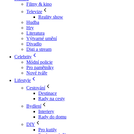
Filmy & kino
Televize
Reality show
Hudba
Hry
Literatura
Výtvarné umění
Divadlo
Digi a stream
Celebrity
Módní policie
Pro pamětníky
Nové tváře
Lifestyle
Cestování
Destinace
Rady na cesty
Bydlení
Interiery
Rady do domu
DIY
Pro kutily