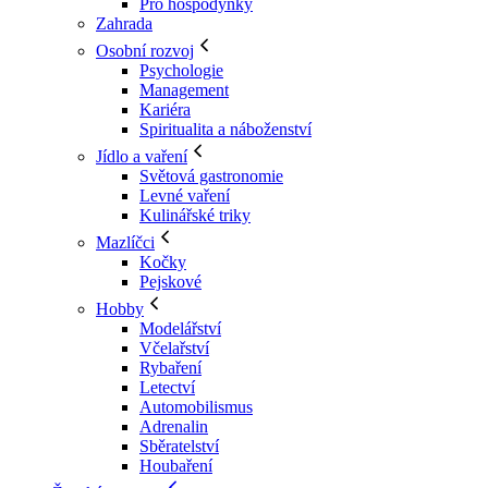
Pro hospodyňky
Zahrada
Osobní rozvoj
Psychologie
Management
Kariéra
Spiritualita a náboženství
Jídlo a vaření
Světová gastronomie
Levné vaření
Kulinářské triky
Mazlíčci
Kočky
Pejskové
Hobby
Modelářství
Včelařství
Rybaření
Letectví
Automobilismus
Adrenalin
Sběratelství
Houbaření