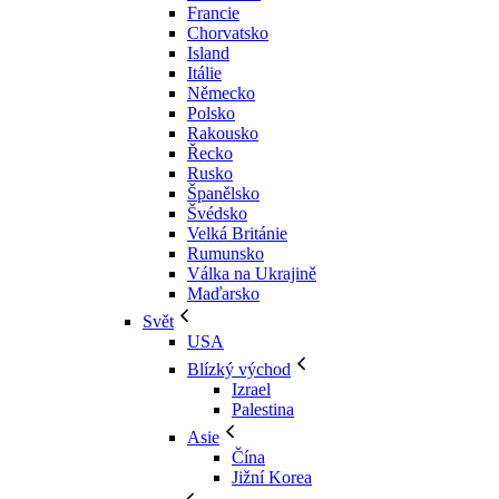
Francie
Chorvatsko
Island
Itálie
Německo
Polsko
Rakousko
Řecko
Rusko
Španělsko
Švédsko
Velká Británie
Rumunsko
Válka na Ukrajině
Maďarsko
Svět
USA
Blízký východ
Izrael
Palestina
Asie
Čína
Jižní Korea