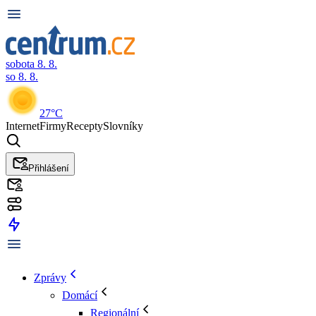
sobota 8. 8.
so 8. 8.
27°C
Internet
Firmy
Recepty
Slovníky
Přihlášení
Zprávy
Domácí
Regionální