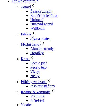
Ženské centrum
Zdraví
Ženské zdraví
Babiččina lékárna
Hubnutí
Duševní zdraví
Wellbeing
Fitness
Jóga a pilates
Módní trendy
Aktuální trendy
Doplňky
Krása
Péče o pleť
Péče o tělo
Vlasy
Nehty
Příběhy ze života
Inspirativní ženy
Rodina & komunita
Výchova
Přátelství
Vztahy