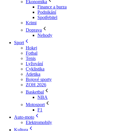
Ekonomika
Finance a burza
Podnikání
Spotřebitel
Krimi
Doprava
Nehody
Sport
Hokej
Fotbal
Tenis
Lyžování
Cyklistika
Atletika
Bojové sporty
ZOH 2026
Basketbal
NBA
Motosport
F1
Auto-moto
Elektromobily
Kultura