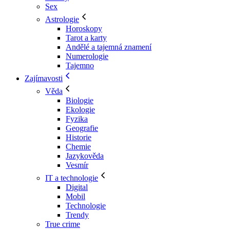
Sex
Astrologie
Horoskopy
Tarot a karty
Andělé a tajemná znamení
Numerologie
Tajemno
Zajímavosti
Věda
Biologie
Ekologie
Fyzika
Geografie
Historie
Chemie
Jazykověda
Vesmír
IT a technologie
Digital
Mobil
Technologie
Trendy
True crime