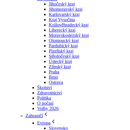
Jihočeský kraj
Jihomoravský kraj
Karlovarský kraj
Kraj Vysočina
Králověhradecký kraj
Liberecký kraj
Moravskoslezský kraj
Olomoucký kraj
Pardubický kraj
Plzeňský kraj
Středočeský kraj
Ústecký kraj
Zlínský kraj
Praha
Brno
Ostrava
Školství
Zdravotnictví
Politika
O počasí
Volby 2026
Zahraničí
Evropa
Slovensko