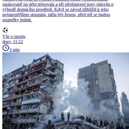
opakovaně na něm trénovala a při představení trasy mluvila o
výhodě domácího prostředí. Když se závod přiblížil k jeho
nejslavnějšímu stoupání, měla být ženou, před níž se budou
soupeřky bránit.
Vše o sportu
dnes, 11:22
3 min