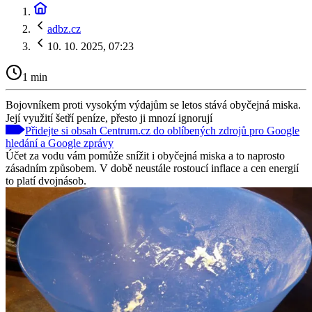
adbz.cz
10. 10. 2025, 07:23
1 min
Bojovníkem proti vysokým výdajům se letos stává obyčejná miska.
Její využití šetří peníze, přesto ji mnozí ignorují
Přidejte si obsah Centrum.cz do oblíbených zdrojů pro Google
hledání a Google zprávy
Účet za vodu vám pomůže snížit i obyčejná miska a to naprosto
zásadním způsobem. V době neustále rostoucí inflace a cen energií
to platí dvojnásob.