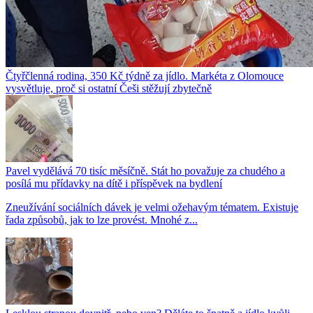
Čtyřčlenná rodina, 350 Kč týdně za jídlo. Markéta z Olomouce
vysvětluje, proč si ostatní Češi stěžují zbytečně
Pavel vydělává 70 tisíc měsíčně. Stát ho považuje za chudého a
posílá mu přídavky na dítě i příspěvek na bydlení
Zneužívání sociálních dávek je velmi ožehavým tématem. Existuje
řada způsobů, jak to lze provést. Mnohé z...