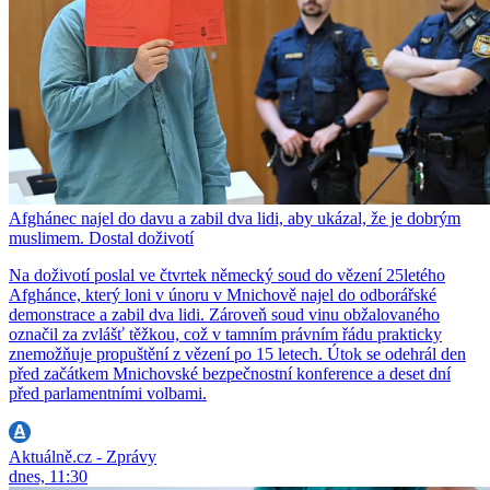
Afghánec najel do davu a zabil dva lidi, aby ukázal, že je dobrým
muslimem. Dostal doživotí
Na doživotí poslal ve čtvrtek německý soud do vězení 25letého
Afghánce, který loni v únoru v Mnichově najel do odborářské
demonstrace a zabil dva lidi. Zároveň soud vinu obžalovaného
označil za zvlášť těžkou, což v tamním právním řádu prakticky
znemožňuje propuštění z vězení po 15 letech. Útok se odehrál den
před začátkem Mnichovské bezpečnostní konference a deset dní
před parlamentními volbami.
Aktuálně.cz - Zprávy
dnes, 11:30