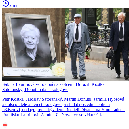
2 min
Sabina Laurinová se rozloučila s otcem. Dorazili Kostka,
Satoranský, Donutil i další kolegové
Petr Kostka, Jaroslav Satoranský, Martin Donutil, Jarmila Hybšová
a další přátelé a herečtí kolegové přišli dát poslední sbohem
režisérovi, pedagogovi a bývalému řediteli Divadla na Vinohradech
Františku Laurinovi. Zemřel 31. července ve věku 91 let.