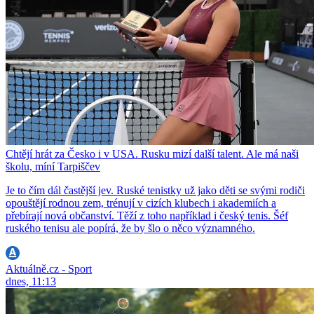
Chtějí hrát za Česko i v USA. Rusku mizí další talent. Ale má naši
školu, míní Tarpiščev
Je to čím dál častější jev. Ruské tenistky už jako děti se svými rodiči
opouštějí rodnou zem, trénují v cizích klubech i akademiích a
přebírají nová občanství. Těží z toho například i český tenis. Šéf
ruského tenisu ale popírá, že by šlo o něco významného.
Aktuálně.cz - Sport
dnes, 11:13