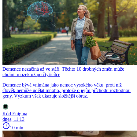
Demence nezačíná až ve stáří. Těchto 10 drobných změn může
chránit mozek už po čtyřicítce
Demence bývá vnímána jako nemoc vysokého věku, proti níž
člověk nemůže udělat mnoho, protože o jejím příchodu rozhodnou
geny. Výzkum však ukazuje složitější obraz.
Kód Enigma
dnes, 11:13
10 min