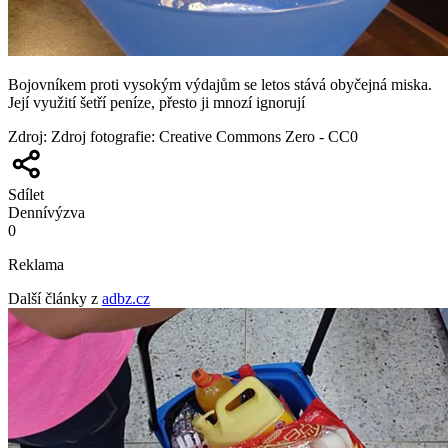
Bojovníkem proti vysokým výdajům se letos stává obyčejná miska.
Její využití šetří peníze, přesto ji mnozí ignorují
Zdroj
:
Zdroj fotografie: Creative Commons Zero - CC0
Sdílet
Denní
výzva
0
Reklama
Další články z
adbz.cz