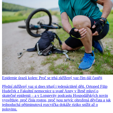
Epidemie úrazů kolen: Proč se trhá zkřížený vaz čím dál častěji
Přední zkřížený vaz si dnes trhají i jedenáctileté děti. Ortoped Filip
Hudeček z Fakultní nemocnice u svaté Anny v Brně mluví o
skutečné epidemii – a v Longevity podcastu Hospodářských novin
vysvětluje, proč čísla rostou, proč jsou nejvíc ohrožená děvčata a jak
jednoduchá pětiminutová rozcvička dokáže riziko snížit až o
polovinu.