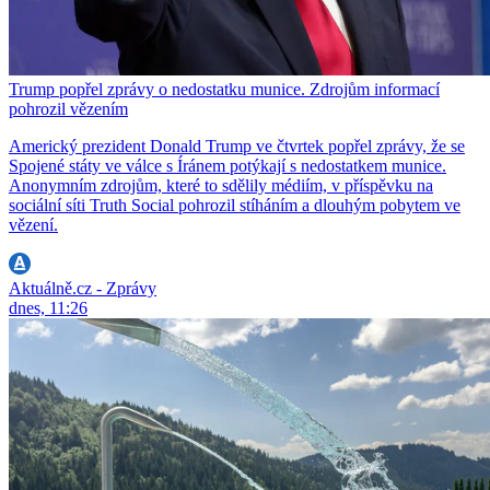
Trump popřel zprávy o nedostatku munice. Zdrojům informací
pohrozil vězením
Americký prezident Donald Trump ve čtvrtek popřel zprávy, že se
Spojené státy ve válce s Íránem potýkají s nedostatkem munice.
Anonymním zdrojům, které to sdělily médiím, v příspěvku na
sociální síti Truth Social pohrozil stíháním a dlouhým pobytem ve
vězení.
Aktuálně.cz - Zprávy
dnes, 11:26