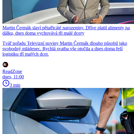
Martin Čermák slaví pětatřicáté narozeniny. Dříve platil alimenty na
dálku, dnes doma vychovává tři malé dcery
Tvář pořadu Televizní noviny Martin Čermák dlouho působil jako
svobodný mládenec. Rychlá svatba vše otočila a dnes doma řeší
logistiku tří malých dcer.
ReadZone
dnes, 11:00
3 min