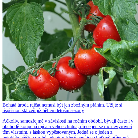
Bohatá úroda rajčat nemusí být jen zbožným přáním. Užijte si
úspěšnou sklizeň již během letošní sezony
Ačkoliv, samozřejmě v závislosti na ročním období, bývají často i v
obchodě koupená rajčata velice chutná, přece jen se nic nevyrovná
těm vlastním, s láskou vypěstovaným. Jedná se o jeden z
nejoblíbenějších druhů zeleniny, který není jen chuťově příjemný,