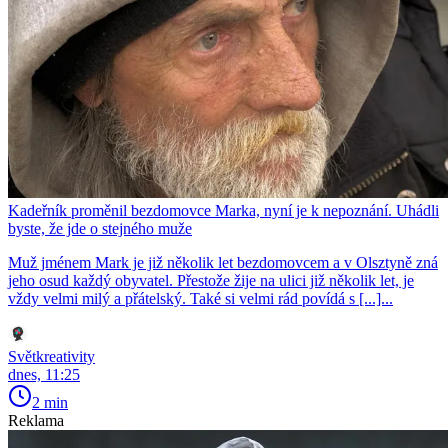
Kadeřník proměnil bezdomovce Marka, nyní je k nepoznání. Uhádli
byste, že jde o stejného muže
Muž jménem Mark je již několik let bezdomovcem a v Olsztyně zná
jeho osud každý obyvatel. Přestože žije na ulici již několik let, je
vždy velmi milý a přátelský. Také si velmi rád povídá s [...]...
Světkreativity
dnes, 11:25
2 min
Reklama