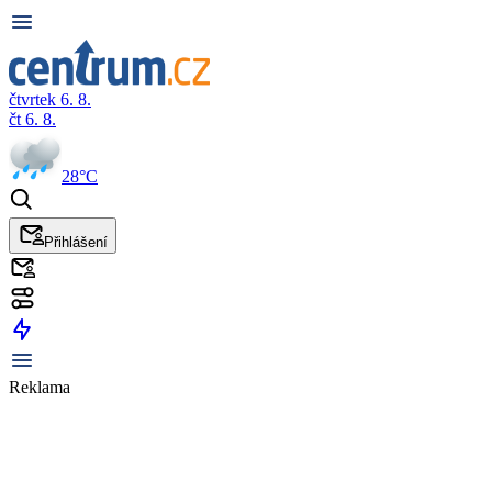
čtvrtek 6. 8.
čt 6. 8.
28°C
Přihlášení
Reklama