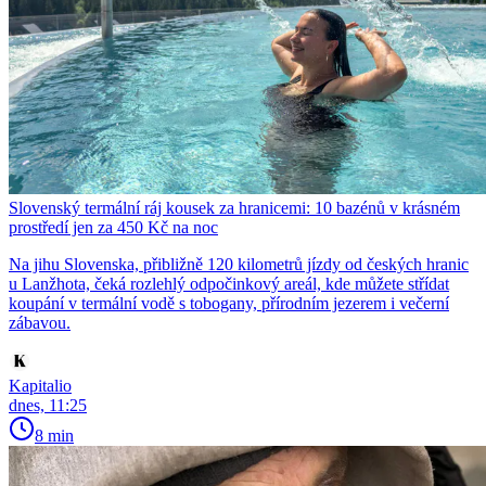
Slovenský termální ráj kousek za hranicemi: 10 bazénů v krásném
prostředí jen za 450 Kč na noc
Na jihu Slovenska, přibližně 120 kilometrů jízdy od českých hranic
u Lanžhota, čeká rozlehlý odpočinkový areál, kde můžete střídat
koupání v termální vodě s tobogany, přírodním jezerem i večerní
zábavou.
Kapitalio
dnes, 11:25
8 min