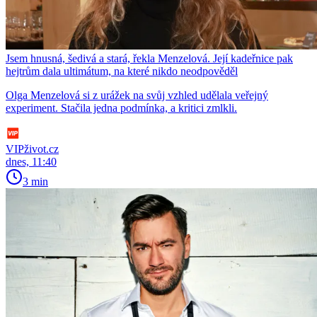
Jsem hnusná, šedivá a stará, řekla Menzelová. Její kadeřnice pak
hejtrům dala ultimátum, na které nikdo neodpověděl
Olga Menzelová si z urážek na svůj vzhled udělala veřejný
experiment. Stačila jedna podmínka, a kritici zmlkli.
VIPživot.cz
dnes, 11:40
3 min