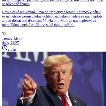
se původně čekalo
Česko čeká jen krátká úleva od tropických teplot. Zatímco v pátek
se na většině území citelně ochladí, už během neděle se mají teploty
znovu dostat nad třicet stupňů. Na jihu Moravy navíc přetrvává
mimořádná tepelná zátěž a vysoké riziko požárů.
Trendy Život
dnes, 11:27
2 min