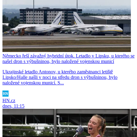
Německo řeší závažný hybridní útok. Letadlo v Lipsku, u kterého se
našel dron s výbušninou, bylo naložené vojenskou municí
Ukrajinské letadlo Antonov, u kterého zaměstnanci letiště
Lipsko/Halle našli v noci na středu dron s výbušninou, bylo
naložené vojenskou municí. S...
HN.cz
dnes, 11:15