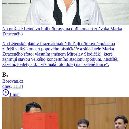
Na pražské Letné vrcholí přípravy na obří koncert zpěváka Marka
Ztraceného
Na Letenské pláni v Praze aktuálně finišují přípravné práce na
zítřejší velký koncert popového písničkáře a skladatele Marka
Ztraceného (foto; vlastním jménem Miroslav Slodičák), které
zahrnují stavbu velkého koncertního stadionu (pódium, hlediště,
zázemí, toalety atd. - viz malá foto dole) na "zelené louce".
Borovan.cz
dnes, 11:34
1 min