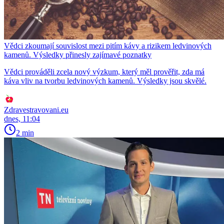
Vědci zkoumají souvislost mezi pitím kávy a rizikem ledvinových
kamenů. Výsledky přinesly zajímavé poznatky
Vědci prováděli zcela nový výzkum, který měl prověřit, zda má
káva vliv na tvorbu ledvinových kamenů. Výsledky jsou skvělé.
Zdravestravovani.eu
dnes, 11:04
2 min