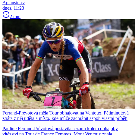
Aplausin.cz
dnes, 11:23
2 min
Ferrand-Prévotová měla Tour obhajovat na Ventoux. Pětiminutová
ztráta z něj udělala místo, kde může zachránit aspoň vlastní příběh
Pauline Ferrand-Prévotová postavila sezonu kolem obhajoby
vítězství na Tour de France Femmes. Mont Ventoux znala,