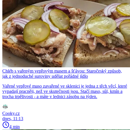
Chléb s vařeným vepřovým masem a šťávou: Staročeský způsob,
jak z jednoduché suroviny udělat pořádné jídlo
Vařené vepřové maso zavařené ve sklenici je jedna z těch věcí, které
vypadají pracněji, než ve skutečnosti jsou. Stačí maso, sůl, kmín a
trocha trpělivosti - a máte v lednici zásobu na týden.
Cooky.cz
dnes, 11:13
4 min