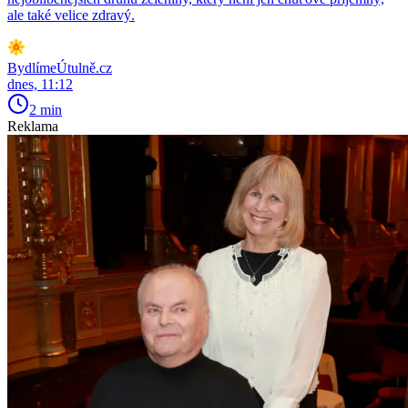
ale také velice zdravý.
BydlímeÚtulně.cz
dnes, 11:12
2 min
Reklama