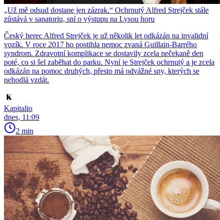
„Už mě odsud dostane jen zázrak.“ Ochrnutý Alfred Strejček stále
zůstává v sanatoriu, sní o výstupu na Lysou horu
Český herec Alfred Strejček je už několik let odkázán na invalidní
vozík. V roce 2017 ho postihla nemoc zvaná Guillain-Barrého
syndrom. Zdravotní komplikace se dostavily zcela nečekaně den
poté, co si šel zaběhat do parku. Nyní je Strejček ochrnutý a je zcela
odkázán na pomoc druhých, přesto má odvážné sny, kterých se
nehodlá vzdát.
Kapitalio
dnes, 11:09
2 min