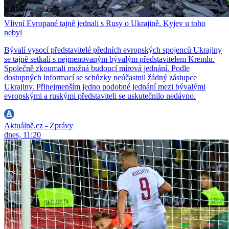
Vlivní Evropané tajně jednali s Rusy o Ukrajině. Kyjev u toho
nebyl
Bývalí vysocí představitelé předních evropských spojenců Ukrajiny
se tajně setkali s nejmenovaným bývalým představitelem Kremlu.
Společně zkoumali možná budoucí mírová jednání. Podle
dostupných informací se schůzky neúčastnil žádný zástupce
Ukrajiny. Přinejmenším jedno podobné jednání mezi bývalými
evropskými a ruskými představiteli se uskutečnilo nedávno.
Aktuálně.cz - Zprávy
dnes, 11:20