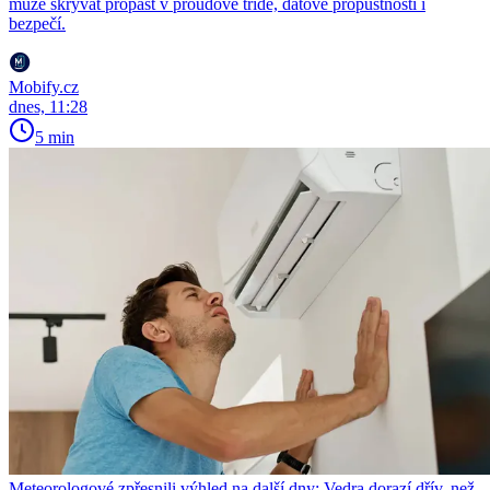
může skrývat propast v proudové třídě, datové propustnosti i
bezpečí.
Mobify.cz
dnes, 11:28
5 min
Meteorologové zpřesnili výhled na další dny: Vedra dorazí dřív, než