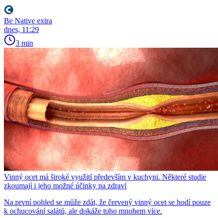
Be Native extra
dnes, 11:29
3 min
Vinný ocet má široké využití především v kuchyni. Některé studie
zkoumají i jeho možné účinky na zdraví
Na první pohled se může zdát, že červený vinný ocet se hodí pouze
k ochucování salátů, ale dokáže toho mnohem více.