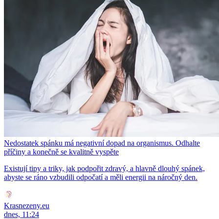
Nedostatek spánku má negativní dopad na organismus. Odhalte
příčiny a konečně se kvalitně vyspěte
Existují tipy a triky, jak podpořit zdravý, a hlavně dlouhý spánek,
abyste se ráno vzbudili odpočatí a měli energii na náročný den.
Krasnezeny.eu
dnes, 11:24