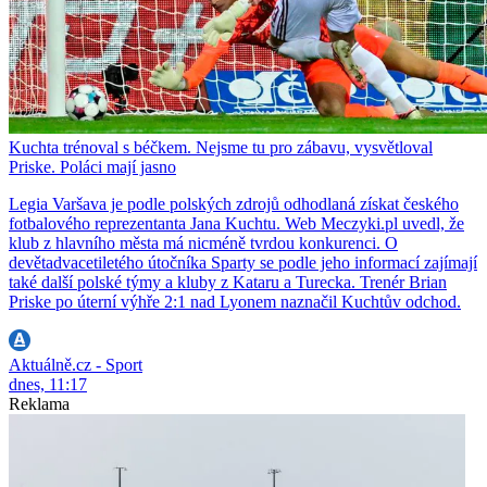
Kuchta trénoval s béčkem. Nejsme tu pro zábavu, vysvětloval
Priske. Poláci mají jasno
Legia Varšava je podle polských zdrojů odhodlaná získat českého
fotbalového reprezentanta Jana Kuchtu. Web Meczyki.pl uvedl, že
klub z hlavního města má nicméně tvrdou konkurenci. O
devětadvacetiletého útočníka Sparty se podle jeho informací zajímají
také další polské týmy a kluby z Kataru a Turecka. Trenér Brian
Priske po úterní výhře 2:1 nad Lyonem naznačil Kuchtův odchod.
Aktuálně.cz - Sport
dnes, 11:17
Reklama