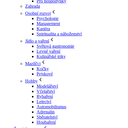
Pro hospodyňky
Zahrada
Osobní rozvoj
Psychologie
Management
Kariéra
Spiritualita a náboženství
Jídlo a vaření
Světová gastronomie
Levné vaření
Kulinářské triky
Mazlíčci
Kočky
Pejskové
Hobby
Modelářství
Včelařství
Rybaření
Letectví
Automobilismus
Adrenalin
Sběratelství
Houbaření