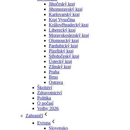
Jihočeský kraj
Jihomoravský kraj
Karlovarský kraj
Kraj Vysočina
Králověhradecký kraj
Liberecký kraj
Moravskoslezský kraj
Olomoucký kraj
Pardubický kraj
Plzeňský kraj
Středočeský kraj
Ústecký kraj
Zlínský kraj
Praha
Brno
Ostrava
Školství
Zdravotnictví
Politika
O počasí
Volby 2026
Zahraničí
Evropa
Slovensko