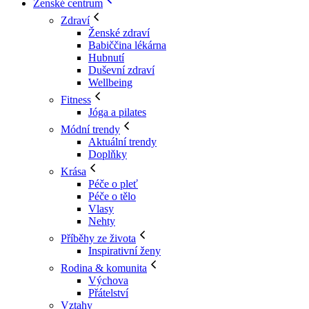
Ženské centrum
Zdraví
Ženské zdraví
Babiččina lékárna
Hubnutí
Duševní zdraví
Wellbeing
Fitness
Jóga a pilates
Módní trendy
Aktuální trendy
Doplňky
Krása
Péče o pleť
Péče o tělo
Vlasy
Nehty
Příběhy ze života
Inspirativní ženy
Rodina & komunita
Výchova
Přátelství
Vztahy