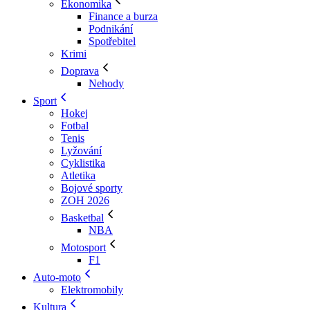
Ekonomika
Finance a burza
Podnikání
Spotřebitel
Krimi
Doprava
Nehody
Sport
Hokej
Fotbal
Tenis
Lyžování
Cyklistika
Atletika
Bojové sporty
ZOH 2026
Basketbal
NBA
Motosport
F1
Auto-moto
Elektromobily
Kultura