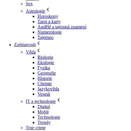
Sex
Astrologie
Horoskopy
Tarot a karty
Andělé a tajemná znamení
Numerologie
Tajemno
Zajímavosti
Věda
Biologie
Ekologie
Fyzika
Geografie
Historie
Chemie
Jazykověda
Vesmír
IT a technologie
Digital
Mobil
Technologie
Trendy
True crime