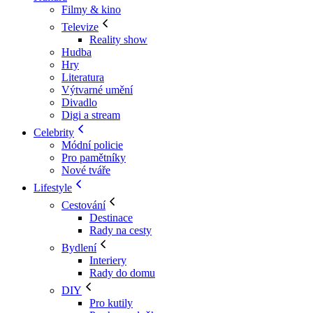
Filmy & kino
Televize
Reality show
Hudba
Hry
Literatura
Výtvarné umění
Divadlo
Digi a stream
Celebrity
Módní policie
Pro pamětníky
Nové tváře
Lifestyle
Cestování
Destinace
Rady na cesty
Bydlení
Interiery
Rady do domu
DIY
Pro kutily