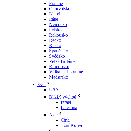
Francie
Chorvatsko
Island
Itálie
Německo
Polsko
Rakousko
Řecko
Rusko
Španělsko
Švédsko
Velká Británie
Rumunsko
Válka na Ukrajině
Maďarsko
Svět
USA
Blízký východ
Izrael
Palestina
Asie
Čína
Jižní Korea