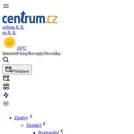
sobota 8. 8.
so 8. 8.
24°C
Internet
Firmy
Recepty
Slovníky
Přihlášení
Zprávy
Domácí
Regionální