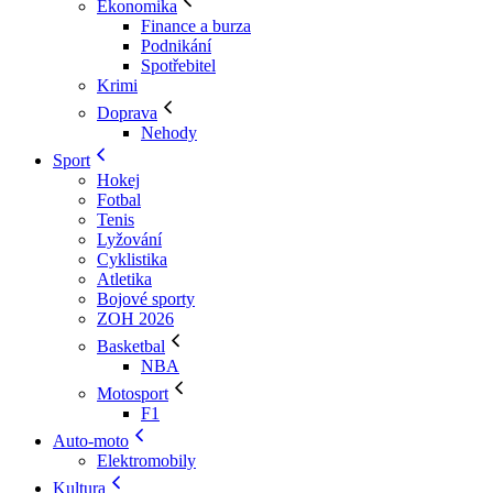
Ekonomika
Finance a burza
Podnikání
Spotřebitel
Krimi
Doprava
Nehody
Sport
Hokej
Fotbal
Tenis
Lyžování
Cyklistika
Atletika
Bojové sporty
ZOH 2026
Basketbal
NBA
Motosport
F1
Auto-moto
Elektromobily
Kultura