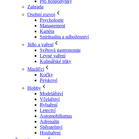
Pro hospodyňky
Zahrada
Osobní rozvoj
Psychologie
Management
Kariéra
Spiritualita a náboženství
Jídlo a vaření
Světová gastronomie
Levné vaření
Kulinářské triky
Mazlíčci
Kočky
Pejskové
Hobby
Modelářství
Včelařství
Rybaření
Letectví
Automobilismus
Adrenalin
Sběratelství
Houbaření