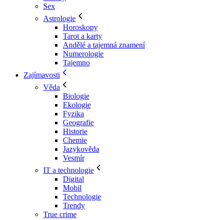
Sex
Astrologie
Horoskopy
Tarot a karty
Andělé a tajemná znamení
Numerologie
Tajemno
Zajímavosti
Věda
Biologie
Ekologie
Fyzika
Geografie
Historie
Chemie
Jazykověda
Vesmír
IT a technologie
Digital
Mobil
Technologie
Trendy
True crime