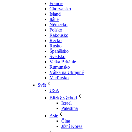
Francie
Chorvatsko
Island
Itálie
Německo
Polsko
Rakousko
Řecko
Rusko
Španělsko
Švédsko
Velká Británie
Rumunsko
Válka na Ukrajině
Maďarsko
Svět
USA
Blízký východ
Izrael
Palestina
Asie
Čína
Jižní Korea