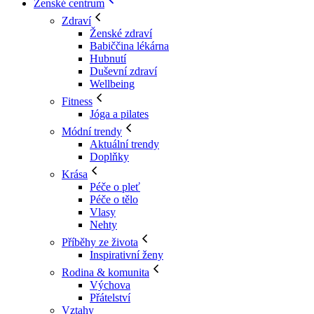
Ženské centrum
Zdraví
Ženské zdraví
Babiččina lékárna
Hubnutí
Duševní zdraví
Wellbeing
Fitness
Jóga a pilates
Módní trendy
Aktuální trendy
Doplňky
Krása
Péče o pleť
Péče o tělo
Vlasy
Nehty
Příběhy ze života
Inspirativní ženy
Rodina & komunita
Výchova
Přátelství
Vztahy