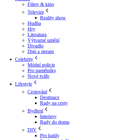
Filmy & kino
Televize
Reality show
Hudba
Hry
Literatura
Výtvarné umění
Divadlo
Digi a stream
Celebrity
Módní policie
Pro pamětníky
Nové tváře
Lifestyle
Cestování
Destinace
Rady na cesty
Bydlení
Interiery
Rady do domu
DIY
Pro kutily