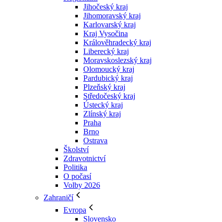
Jihočeský kraj
Jihomoravský kraj
Karlovarský kraj
Kraj Vysočina
Králověhradecký kraj
Liberecký kraj
Moravskoslezský kraj
Olomoucký kraj
Pardubický kraj
Plzeňský kraj
Středočeský kraj
Ústecký kraj
Zlínský kraj
Praha
Brno
Ostrava
Školství
Zdravotnictví
Politika
O počasí
Volby 2026
Zahraničí
Evropa
Slovensko