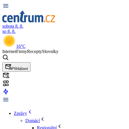
sobota 8. 8.
so 8. 8.
16°C
Internet
Firmy
Recepty
Slovníky
Přihlášení
Zprávy
Domácí
Regionální