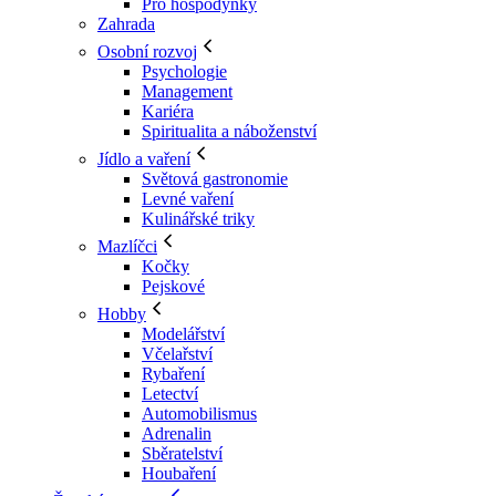
Pro hospodyňky
Zahrada
Osobní rozvoj
Psychologie
Management
Kariéra
Spiritualita a náboženství
Jídlo a vaření
Světová gastronomie
Levné vaření
Kulinářské triky
Mazlíčci
Kočky
Pejskové
Hobby
Modelářství
Včelařství
Rybaření
Letectví
Automobilismus
Adrenalin
Sběratelství
Houbaření