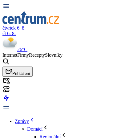
čtvrtek 6. 8.
čt 6. 8.
26°C
Internet
Firmy
Recepty
Slovníky
Přihlášení
Zprávy
Domácí
Regionální