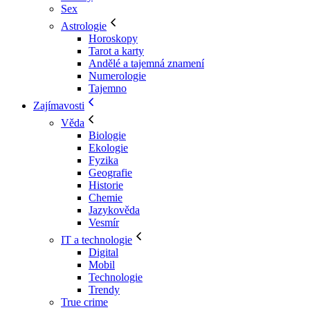
Sex
Astrologie
Horoskopy
Tarot a karty
Andělé a tajemná znamení
Numerologie
Tajemno
Zajímavosti
Věda
Biologie
Ekologie
Fyzika
Geografie
Historie
Chemie
Jazykověda
Vesmír
IT a technologie
Digital
Mobil
Technologie
Trendy
True crime