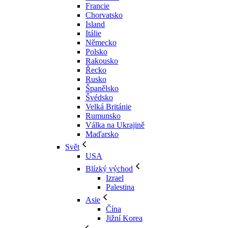
Francie
Chorvatsko
Island
Itálie
Německo
Polsko
Rakousko
Řecko
Rusko
Španělsko
Švédsko
Velká Británie
Rumunsko
Válka na Ukrajině
Maďarsko
Svět
USA
Blízký východ
Izrael
Palestina
Asie
Čína
Jižní Korea