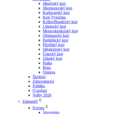
Jihočeský kraj
Jihomoravský kraj
Karlovarský kraj
Kraj Vysočina
Králověhradecký kraj
Liberecký kraj
Moravskoslezský kraj
Olomoucký kraj
Pardubický kraj
Plzeňský kraj
Středočeský kraj
Ústecký kraj
Zlínský kraj
Praha
Brno
Ostrava
Školství
Zdravotnictví
Politika
O počasí
Volby 2026
Zahraničí
Evropa
Slovensko