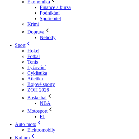
Ekonomika
Finance a burza
Podnikání
Spotřebitel
Krimi
Doprava
Nehody
Sport
Hokej
Fotbal
Tenis
Lyžování
Cyklistika
Atletika
Bojové sporty
ZOH 2026
Basketbal
NBA
Motosport
F1
Auto-moto
Elektromobily
Kultura