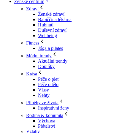
Ženské centrum
Zdraví
Ženské zdraví
Babiččina lékárna
Hubnutí
Duševní zdraví
Wellbeing
Fitness
Jóga a pilates
Módní trendy
Aktuální trendy
Doplňky
Krása
Péče o pleť
Péče o tělo
Vlasy
Nehty
Příběhy ze života
Inspirativní ženy
Rodina & komunita
Výchova
Přátelství
Vztahy