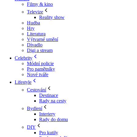
Filmy & kino
Televize
Reality show
Hudba
Hry
Literatura
Výtvarné umění
Divadlo
Digi a stream
Celebrity
Módní policie
Pro pamětníky
Nové tváře
Lifestyle
Cestování
Destinace
Rady na cesty
Bydlení
Interiery
Rady do domu
DIY
Pro kutily