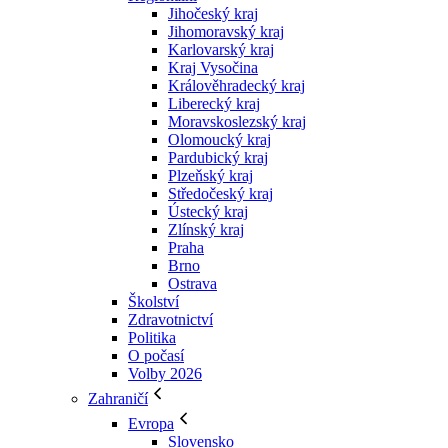
Jihočeský kraj
Jihomoravský kraj
Karlovarský kraj
Kraj Vysočina
Králověhradecký kraj
Liberecký kraj
Moravskoslezský kraj
Olomoucký kraj
Pardubický kraj
Plzeňský kraj
Středočeský kraj
Ústecký kraj
Zlínský kraj
Praha
Brno
Ostrava
Školství
Zdravotnictví
Politika
O počasí
Volby 2026
Zahraničí
Evropa
Slovensko