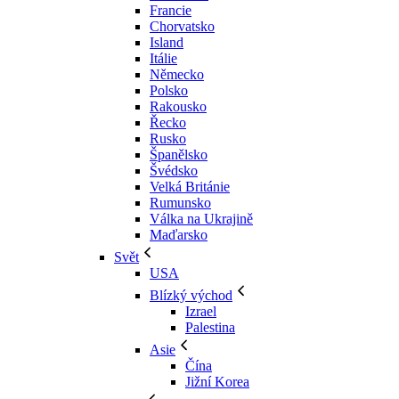
Francie
Chorvatsko
Island
Itálie
Německo
Polsko
Rakousko
Řecko
Rusko
Španělsko
Švédsko
Velká Británie
Rumunsko
Válka na Ukrajině
Maďarsko
Svět
USA
Blízký východ
Izrael
Palestina
Asie
Čína
Jižní Korea