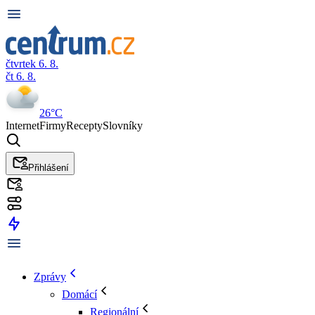
čtvrtek 6. 8.
čt 6. 8.
26°C
Internet
Firmy
Recepty
Slovníky
Přihlášení
Zprávy
Domácí
Regionální