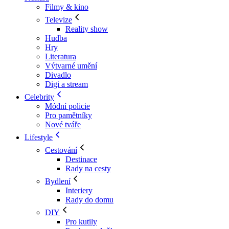
Filmy & kino
Televize
Reality show
Hudba
Hry
Literatura
Výtvarné umění
Divadlo
Digi a stream
Celebrity
Módní policie
Pro pamětníky
Nové tváře
Lifestyle
Cestování
Destinace
Rady na cesty
Bydlení
Interiery
Rady do domu
DIY
Pro kutily