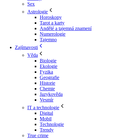
Sex
Astrologie
Horoskopy
Tarot a karty
Andělé a tajemná znamení
Numerologie
Tajemno
Zajímavosti
Věda
Biologie
Ekologie
Fyzika
Geografie
Historie
Chemie
Jazykověda
Vesmír
IT a technologie
Digital
Mobil
Technologie
Trendy
True crime