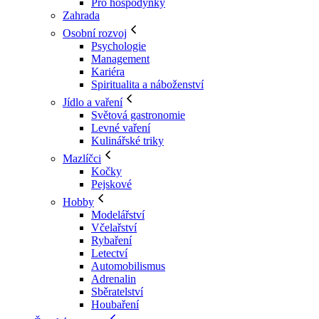
Pro hospodyňky
Zahrada
Osobní rozvoj
Psychologie
Management
Kariéra
Spiritualita a náboženství
Jídlo a vaření
Světová gastronomie
Levné vaření
Kulinářské triky
Mazlíčci
Kočky
Pejskové
Hobby
Modelářství
Včelařství
Rybaření
Letectví
Automobilismus
Adrenalin
Sběratelství
Houbaření