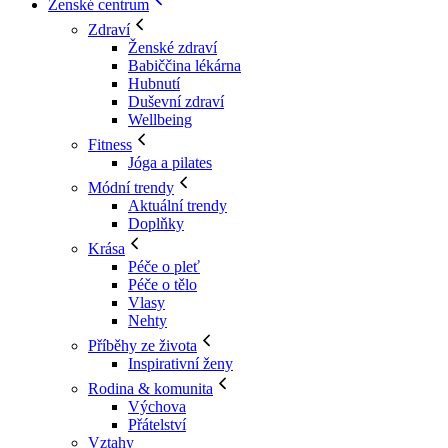
Ženské centrum
Zdraví
Ženské zdraví
Babiččina lékárna
Hubnutí
Duševní zdraví
Wellbeing
Fitness
Jóga a pilates
Módní trendy
Aktuální trendy
Doplňky
Krása
Péče o pleť
Péče o tělo
Vlasy
Nehty
Příběhy ze života
Inspirativní ženy
Rodina & komunita
Výchova
Přátelství
Vztahy