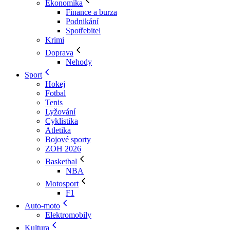
Ekonomika
Finance a burza
Podnikání
Spotřebitel
Krimi
Doprava
Nehody
Sport
Hokej
Fotbal
Tenis
Lyžování
Cyklistika
Atletika
Bojové sporty
ZOH 2026
Basketbal
NBA
Motosport
F1
Auto-moto
Elektromobily
Kultura