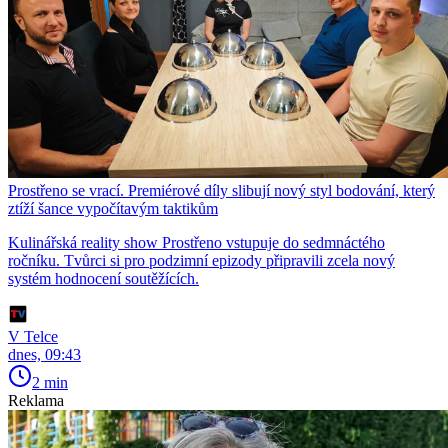
Prostřeno se vrací. Premiérové díly slibují nový styl bodování, který
ztíží šance vypočítavým taktikům
Kulinářská reality show Prostřeno vstupuje do sedmnáctého
ročníku. Tvůrci si pro podzimní epizody připravili zcela nový
systém hodnocení soutěžících.
V Telce
dnes, 09:43
2 min
Reklama