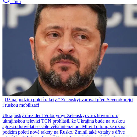
1 min
„Už na podzim poletí rakety.“ Zelenskyj varoval před Severokorejci
i ruskou mobilizací
Ukrajinský prezident Volodymyr Zelenskyj v rozhovoru pro
ukrajinskou televizi TCN prohlásil, že Ukrajina bude na ruskou
agresi odpovídat se stále větší intenzitou. Mluvil o tom, že už na
podzim poletí nové rakety na Rusko. Zmínil také vztahy s dříve