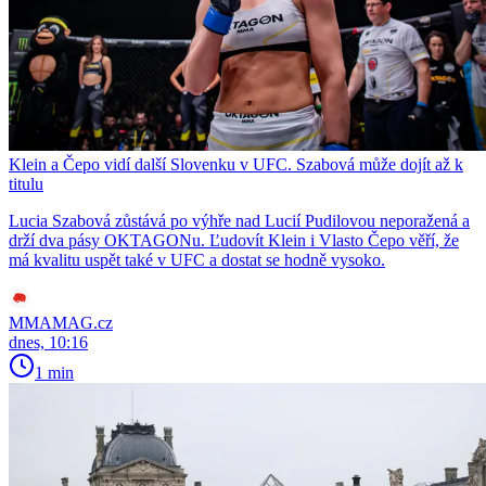
Klein a Čepo vidí další Slovenku v UFC. Szabová může dojít až k
titulu
Lucia Szabová zůstává po výhře nad Lucií Pudilovou neporažená a
drží dva pásy OKTAGONu. Ľudovít Klein i Vlasto Čepo věří, že
má kvalitu uspět také v UFC a dostat se hodně vysoko.
MMAMAG.cz
dnes, 10:16
1 min