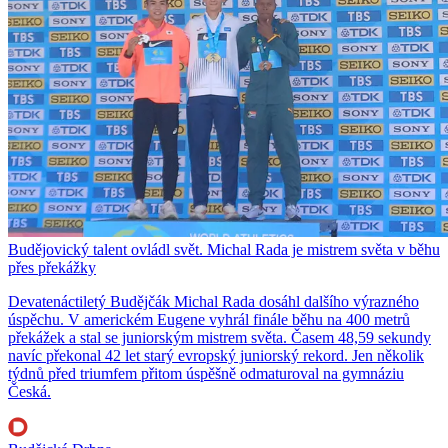
Budějovický talent ovládl svět. Michal Rada je mistrem světa v běhu
přes překážky
Devatenáctiletý Budějčák Michal Rada dosáhl dalšího výrazného
úspěchu. V americkém Eugene vyhrál finále běhu na 400 metrů
překážek a stal se juniorským mistrem světa. Časem 48,59 sekundy
navíc překonal 42 let starý evropský juniorský rekord. Jen několik
týdnů před triumfem přitom úspěšně odmaturoval na gymnáziu
Česká.