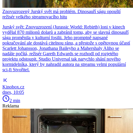
Znovuzrozený Jurský svět má problém. Dinosauří ságu opouští
režisér velkého streamovacího hitu
Jurský svět: Znovuzrození (Jurassic World: Rebirth) loni v kinech
vydělal 870 milionů dolarů a zabránil tomu, aby se slavná dinosauří
sága proměnila v kulturní fosilii. Jeho promptně napsané
pokračování ale dostává citelnou ránu, a přestože s opětovnou účastí
Scarlett Johansson, Jonathana Baileyho a Mahershaly Aliho se
nadále počítá, režisér Gareth Edwards se rozhodl od rozjetého
projektu odstoupit. Studio Universal tak narychlo shání nového
kormidelníka, který by nahradil autora na streamu velmi populární
sci-fi Stvořitel.
Kinobox.cz
dnes, 10:05
2 min
Reklama