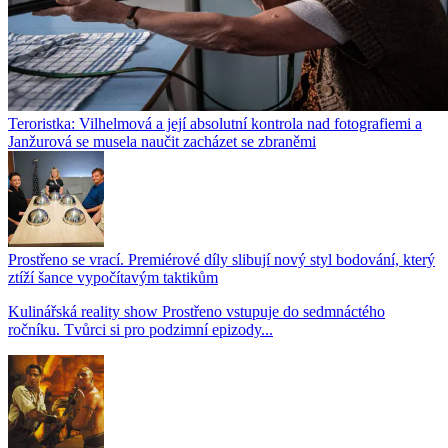
Teroristka: Vilhelmová a její absolutní kontrola nad fotografiemi a
Janžurová se musela naučit zacházet se zbraněmi
Prostřeno se vrací. Premiérové díly slibují nový styl bodování, který
ztíží šance vypočítavým taktikům
Kulinářská reality show Prostřeno vstupuje do sedmnáctého
ročníku. Tvůrci si pro podzimní epizody...