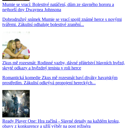
Mumie se vrací: Bolestivé natáčení, dům ze slavného hororu a
nejhorší dny Dwaynea Johnsona
Dobrodružný snímek Mumie se vrací spojil známé herce s novými
tvářemi. Zákulisí odhaluje bolestivé zranění...
Zkus mě rozesmát: Rodinné vazby, dávné přátelství hlavních hvězd,
skryté odkazy a hvězdný tenista v roli herce
Romantická komedie Zkus mě rozesmát baví diváky havajským
prostředím. Zákulisí odkrývá propojení hereckých...
Ready Player One: Hra začíná - Slavné detaily na každém kroku,
obavy z konkurence a užší výběr na post režiséra