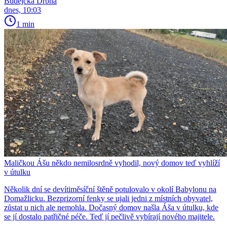
Budějcká Drbna
dnes, 10:03
1 min
Maličkou Ášu někdo nemilosrdně vyhodil, nový domov teď vyhlíží
v útulku
Několik dní se devítiměsíční štěně potulovalo v okolí Babylonu na
Domažlicku. Bezprizorní fenky se ujali jedni z místních obyvatel,
zůstat u nich ale nemohla. Dočasný domov našla Áša v útulku, kde
se jí dostalo patřičné péče. Teď jí pečlivě vybírají nového majitele.