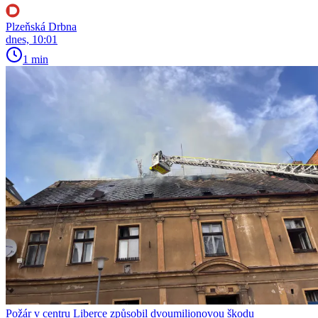
Plzeňská Drbna
dnes, 10:01
1 min
Požár v centru Liberce způsobil dvoumilionovou škodu