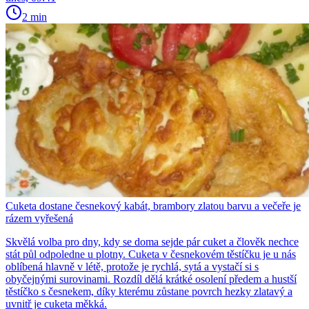
2 min
Cuketa dostane česnekový kabát, brambory zlatou barvu a večeře je
rázem vyřešená
Skvělá volba pro dny, kdy se doma sejde pár cuket a člověk nechce
stát půl odpoledne u plotny. Cuketa v česnekovém těstíčku je u nás
oblíbená hlavně v létě, protože je rychlá, sytá a vystačí si s
obyčejnými surovinami. Rozdíl dělá krátké osolení předem a hustší
těstíčko s česnekem, díky kterému zůstane povrch hezky zlatavý a
uvnitř je cuketa měkká.