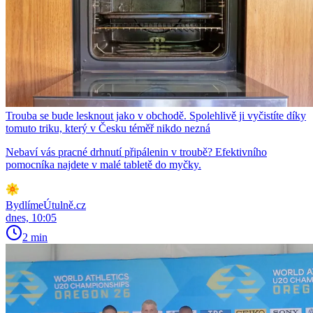
Trouba se bude lesknout jako v obchodě. Spolehlivě ji vyčistíte díky
tomuto triku, který v Česku téměř nikdo nezná
Nebaví vás pracné drhnutí připálenin v troubě? Efektivního
pomocníka najdete v malé tabletě do myčky.
BydlímeÚtulně.cz
dnes, 10:05
2 min