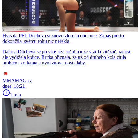
Hvězda PFL Ditcheva si znovu zlomila obě ruce. Zápas přesto
dokončila, svému rohu nic neřekla
Dakota Ditcheva se po více než roční pauze vrátila vítězně, radost
ale vydržela krátce. Britka přiznala, že už od druhého kola cítila
problém s rukama a nyní znovu nosí dlahy.
MMAMAG.cz
dnes, 10:21
1 min