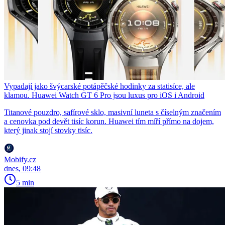
Vypadají jako švýcarské potápěčské hodinky za statisíce, ale
klamou. Huawei Watch GT 6 Pro jsou luxus pro iOS i Android
Titanové pouzdro, safírové sklo, masivní luneta s číselným značením
a cenovka pod devět tisíc korun. Huawei tím míří přímo na dojem,
který jinak stojí stovky tisíc.
Mobify.cz
dnes, 09:48
5 min