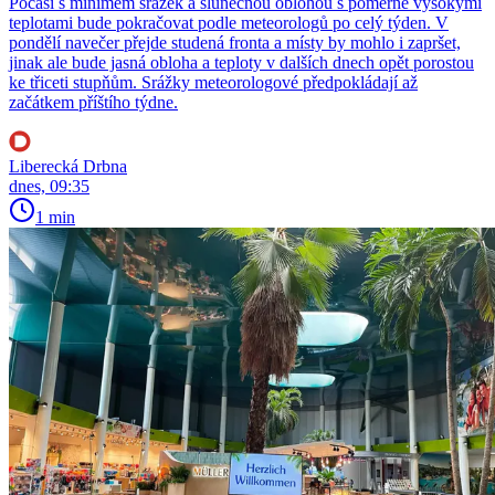
Počasí s minimem srážek a slunečnou oblohou s poměrně vysokými
teplotami bude pokračovat podle meteorologů po celý týden. V
pondělí navečer přejde studená fronta a místy by mohlo i zapršet,
jinak ale bude jasná obloha a teploty v dalších dnech opět porostou
ke třiceti stupňům. Srážky meteorologové předpokládají až
začátkem příštího týdne.
Liberecká Drbna
dnes, 09:35
1 min