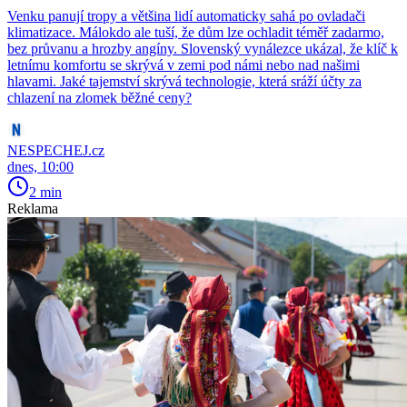
Venku panují tropy a většina lidí automaticky sahá po ovladači
klimatizace. Málokdo ale tuší, že dům lze ochladit téměř zadarmo,
bez průvanu a hrozby angíny. Slovenský vynálezce ukázal, že klíč k
letnímu komfortu se skrývá v zemi pod námi nebo nad našimi
hlavami. Jaké tajemství skrývá technologie, která sráží účty za
chlazení na zlomek běžné ceny?
NESPECHEJ.cz
dnes, 10:00
2 min
Reklama