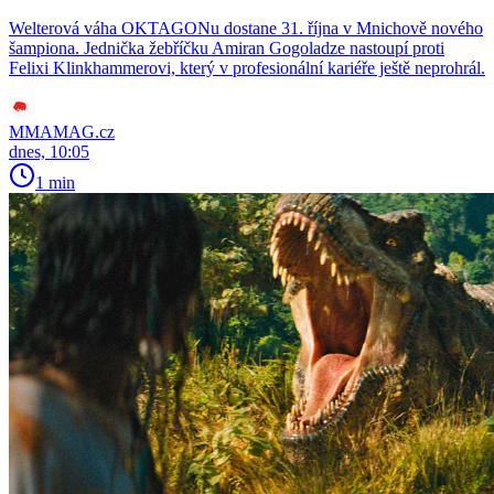
Welterová váha OKTAGONu dostane 31. října v Mnichově nového
šampiona. Jednička žebříčku Amiran Gogoladze nastoupí proti
Felixi Klinkhammerovi, který v profesionální kariéře ještě neprohrál.
MMAMAG.cz
dnes, 10:05
1 min