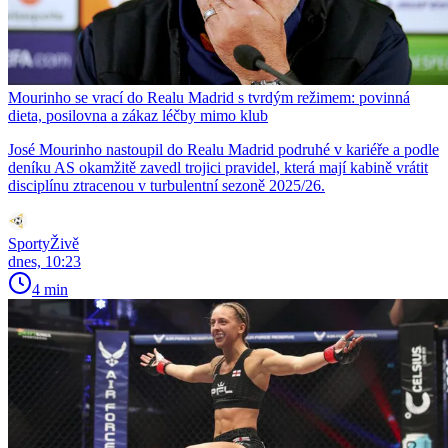
Mourinho se vrací do Realu Madrid s tvrdým režimem: povinná
dieta, posilovna a zákaz léčby mimo klub
José Mourinho nastoupil do Realu Madrid podruhé v kariéře a podle
deníku AS okamžitě zavedl trojici pravidel, která mají kabině vrátit
disciplínu ztracenou v turbulentní sezoně 2025/26.
SportyŽivě
dnes, 10:23
4 min