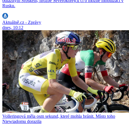
odtažitým Srbskem, hrozbě Severokorejců či o možné mobilizaci v
Rusku.
Aktuálně.cz - Zprávy
dnes, 10:12
Volleringová měla osm sekund, které mohla bránit. Místo toho
Niewiadomu dorazila