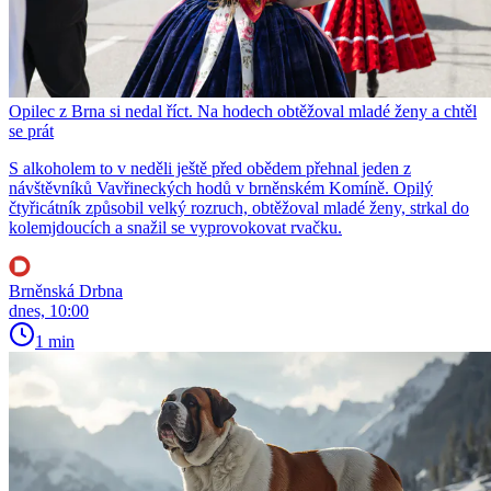
Opilec z Brna si nedal říct. Na hodech obtěžoval mladé ženy a chtěl
se prát
S alkoholem to v neděli ještě před obědem přehnal jeden z
návštěvníků Vavřineckých hodů v brněnském Komíně. Opilý
čtyřicátník způsobil velký rozruch, obtěžoval mladé ženy, strkal do
kolemjdoucích a snažil se vyprovokovat rvačku.
Brněnská Drbna
dnes, 10:00
1 min