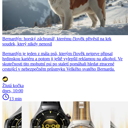
Bernardýn: horský záchranář, kterému člověk přivěsil na krk
soudek, který nikdy nenosil
Bernardýn je jeden z mála psů, kterým člověk nejprve připsal
hrdinskou kariéru a potom ji ještě vylepšil reklamou na alkohol. Ve
skutečnosti tito mohutní psi po staletí pomáhali hledat ztracené
cestující v nebezpečném průsmyku Velkého svatého Bernarda.
Žlutá kočka
dnes, 10:00
13 min