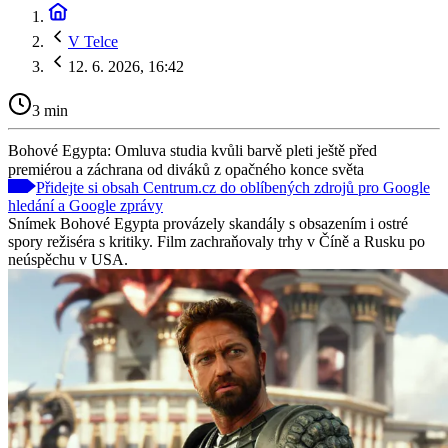
V Telce
12. 6. 2026, 16:42
3 min
Bohové Egypta: Omluva studia kvůli barvě pleti ještě před
premiérou a záchrana od diváků z opačného konce světa
Přidejte si obsah Centrum.cz do oblíbených zdrojů pro Google
hledání a Google zprávy
Snímek Bohové Egypta provázely skandály s obsazením i ostré
spory režiséra s kritiky. Film zachraňovaly trhy v Číně a Rusku po
neúspěchu v USA.