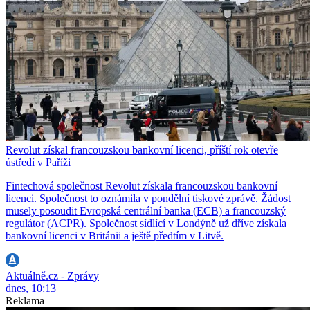
Revolut získal francouzskou bankovní licenci, příští rok otevře
ústředí v Paříži
Fintechová společnost Revolut získala francouzskou bankovní
licenci. Společnost to oznámila v pondělní tiskové zprávě. Žádost
musely posoudit Evropská centrální banka (ECB) a francouzský
regulátor (ACPR). Společnost sídlící v Londýně už dříve získala
bankovní licenci v Británii a ještě předtím v Litvě.
Aktuálně.cz - Zprávy
dnes, 10:13
Reklama