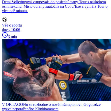
Demi Volleringová vstupovala do poslední etapy Tour s náskokem
osmi sekund. Místo obrany zaútočila na Col d’Èze a vyhrála Tour o
více než minutu.
Vše o sportu
dnes, 10:06
3 min
V OKTAGONu se rozhodne o novém šampionovi. Gogoladze
vyzve neporaženého Klinkhammera