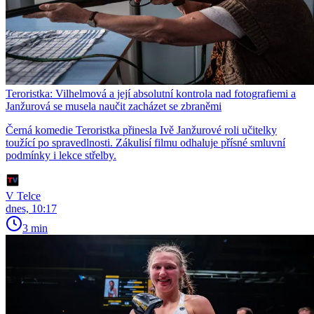
Teroristka: Vilhelmová a její absolutní kontrola nad fotografiemi a
Janžurová se musela naučit zacházet se zbraněmi
Černá komedie Teroristka přinesla Ivě Janžurové roli učitelky
toužící po spravedlnosti. Zákulisí filmu odhaluje přísné smluvní
podmínky i lekce střelby.
V Telce
dnes, 10:17
3 min