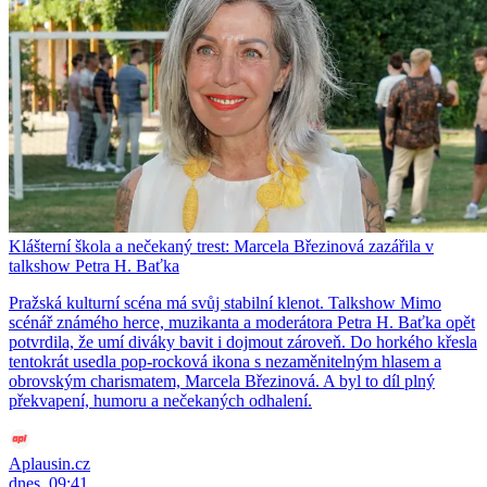
Klášterní škola a nečekaný trest: Marcela Březinová zazářila v
talkshow Petra H. Baťka
Pražská kulturní scéna má svůj stabilní klenot. Talkshow Mimo
scénář známého herce, muzikanta a moderátora Petra H. Baťka opět
potvrdila, že umí diváky bavit i dojmout zároveň. Do horkého křesla
tentokrát usedla pop-rocková ikona s nezaměnitelným hlasem a
obrovským charismatem, Marcela Březinová. A byl to díl plný
překvapení, humoru a nečekaných odhalení.
Aplausin.cz
dnes, 09:41