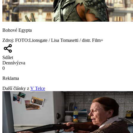
Bohové Egypta
Zdroj
:
FOTO:Lionsgate / Lisa Tomasetti / distr. Film+
Sdílet
Denní
výzva
0
Reklama
Další články z
V Telce