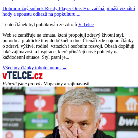
Dobrodružný snímek Ready Player One: Hra začíná přináší vizuální
hody a spoustu odkazů na popkulturu....
Tento článek byl publikován ze zdrojů
V Telce
Web se zaměřuje na témata, která propojují zdravý životní styl,
pohodu a praktické tipy do běžného dne. Čtenáři zde najdou články
o zdraví, výživě, rodině, vztazích i osobním rozvoji. Obsah doplňují
také zajímavosti a inspirace, které přinášejí nové pohledy na
každodenní situace. Styl psaní je...
Všechny články tohoto autora →
Vybrali jsme pro vás
Magazíny a zajímavosti