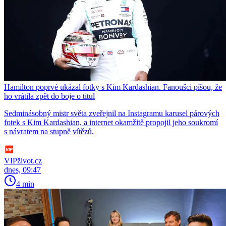
Hamilton poprvé ukázal fotky s Kim Kardashian. Fanoušci píšou, že
ho vrátila zpět do boje o titul
Sedminásobný mistr světa zveřejnil na Instagramu karusel párových
fotek s Kim Kardashian, a internet okamžitě propojil jeho soukromí
s návratem na stupně vítězů.
VIPživot.cz
dnes, 09:47
4 min