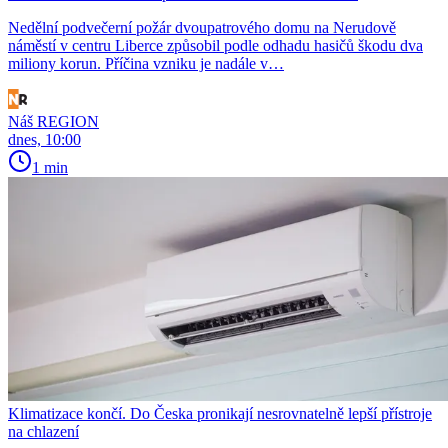
Nedělní podvečerní požár dvoupatrového domu na Nerudově
náměstí v centru Liberce způsobil podle odhadu hasičů škodu dva
miliony korun. Příčina vzniku je nadále v…
Náš REGION
dnes, 10:00
1 min
Klimatizace končí. Do Česka pronikají nesrovnatelně lepší přístroje
na chlazení