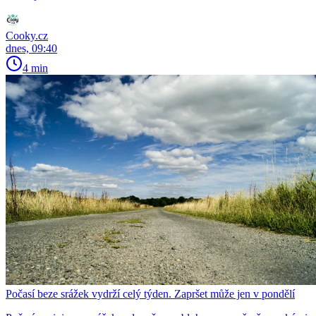
Cooky.cz
dnes, 09:40
4 min
Počasí beze srážek vydrží celý týden. Zapršet může jen v pondělí