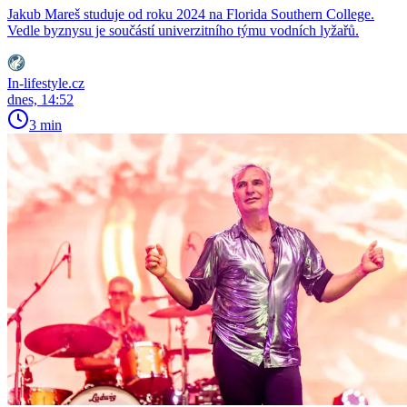
Jakub Mareš studuje od roku 2024 na Florida Southern College.
Vedle byznysu je součástí univerzitního týmu vodních lyžařů.
In-lifestyle.cz
dnes, 14:52
3 min