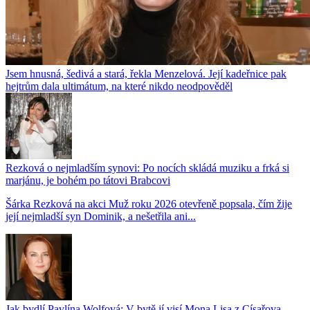
Jsem hnusná, šedivá a stará, řekla Menzelová. Její kadeřnice pak
hejtrům dala ultimátum, na které nikdo neodpověděl
Rezková o nejmladším synovi: Po nocích skládá muziku a frká si
marjánu, je bohém po tátovi Brabcovi
Šárka Rezková na akci Muž roku 2026 otevřeně popsala, čím žije
její nejmladší syn Dominik, a nešetřila ani...
Jak bydlí Pavlína Wolfová: V bytě jí visí Mona Lisa z Císařova