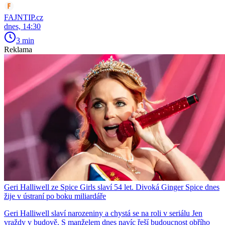
FAJNTIP.cz
dnes, 14:30
3 min
Reklama
Geri Halliwell ze Spice Girls slaví 54 let. Divoká Ginger Spice dnes
žije v ústraní po boku miliardáře
Geri Halliwell slaví narozeniny a chystá se na roli v seriálu Jen
vraždy v budově. S manželem dnes navíc řeší budoucnost obřího