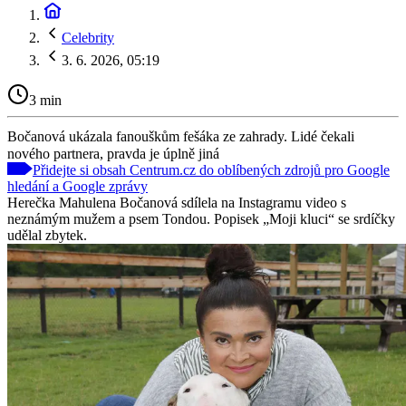
Celebrity
3. 6. 2026, 05:19
3 min
Bočanová ukázala fanouškům fešáka ze zahrady. Lidé čekali
nového partnera, pravda je úplně jiná
Přidejte si obsah Centrum.cz do oblíbených zdrojů pro Google
hledání a Google zprávy
Herečka Mahulena Bočanová sdílela na Instagramu video s
neznámým mužem a psem Tondou. Popisek „Moji kluci“ se srdíčky
udělal zbytek.