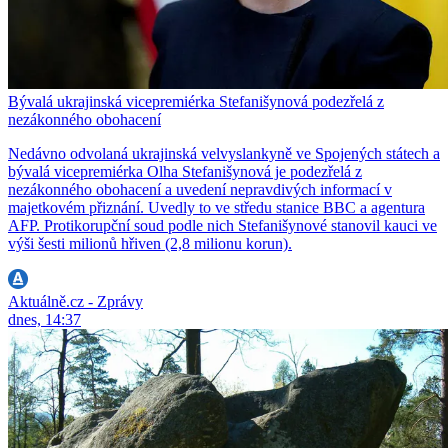
Bývalá ukrajinská vicepremiérka Stefanišynová podezřelá z
nezákonného obohacení
Nedávno odvolaná ukrajinská velvyslankyně ve Spojených státech a
bývalá vicepremiérka Olha Stefanišynová je podezřelá z
nezákonného obohacení a uvedení nepravdivých informací v
majetkovém přiznání. Uvedly to ve středu stanice BBC a agentura
AFP. Protikorupční soud podle nich Stefanišynové stanovil kauci ve
výši šesti milionů hřiven (2,8 milionu korun).
Aktuálně.cz - Zprávy
dnes, 14:37