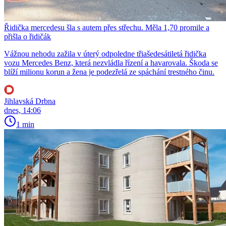
Řidička mercedesu šla s autem přes střechu. Měla 1,70 promile a
přišla o řidičák
Vážnou nehodu zažila v úterý odpoledne třiašedesátiletá řidička
vozu Mercedes Benz, která nezvládla řízení a havarovala. Škoda se
blíží milionu korun a žena je podezřelá ze spáchání trestného činu.
Jihlavská Drbna
dnes, 14:06
1 min