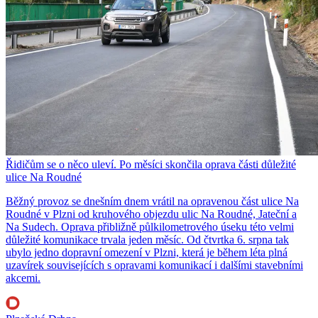
Řidičům se o něco uleví. Po měsíci skončila oprava části důležité
ulice Na Roudné
Běžný provoz se dnešním dnem vrátil na opravenou část ulice Na
Roudné v Plzni od kruhového objezdu ulic Na Roudné, Jateční a
Na Sudech. Oprava přibližně půlkilometrového úseku této velmi
důležité komunikace trvala jeden měsíc. Od čtvrtka 6. srpna tak
ubylo jedno dopravní omezení v Plzni, která je během léta plná
uzavírek souvisejících s opravami komunikací i dalšími stavebními
akcemi.