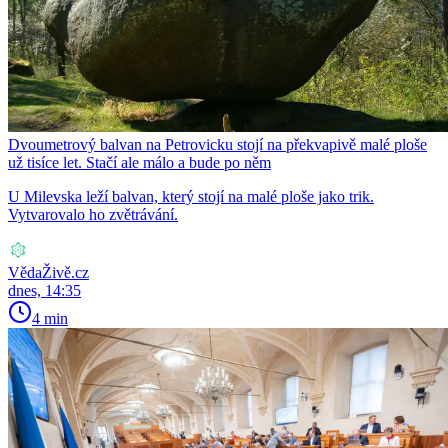
Dvoumetrový balvan na Petrovicku stojí na překvapivě malé ploše
už tisíce let. Stačí ale málo a bude po něm
U Milevska leží balvan, který stojí na malé ploše jako trik.
Vytvarovalo ho zvětrávání.
VědaŽivě.cz
dnes, 14:35
4 min