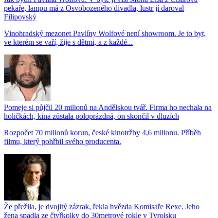
pekaře, lampu má z Osvobozeného divadla, lustr jí daroval
Filipovský
Vinohradský mezonet Pavlíny Wolfové není showroom. Je to byt,
ve kterém se vaří, žije s dětmi, a z každé...
Pomeje si půjčil 20 milionů na Andělskou tvář. Firma ho nechala na
holičkách, kina zůstala poloprázdná, on skončil v dluzích
Rozpočet 70 milionů korun, české kinotržby 4,6 milionu. Příběh
filmu, který pohřbil svého producenta.
Že přežila, je dvojitý zázrak, řekla hvězda Komisaře Rexe. Jeho
žena spadla ze čtyřkolky do 30metrové rokle v Tyrolsku