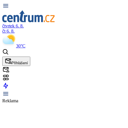
čtvrtek 6. 8.
čt 6. 8.
30°C
Přihlášení
Reklama