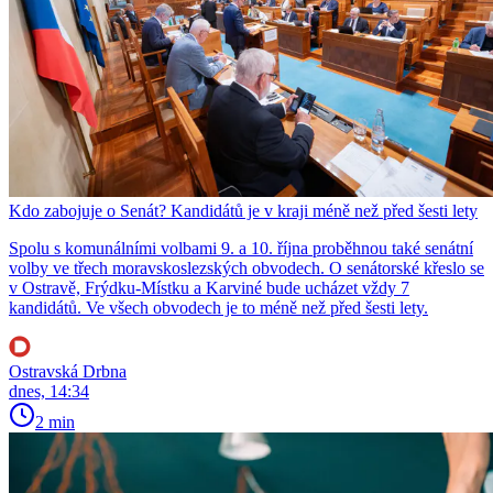
Kdo zabojuje o Senát? Kandidátů je v kraji méně než před šesti lety
Spolu s komunálními volbami 9. a 10. října proběhnou také senátní
volby ve třech moravskoslezských obvodech. O senátorské křeslo se
v Ostravě, Frýdku-Místku a Karviné bude ucházet vždy 7
kandidátů. Ve všech obvodech je to méně než před šesti lety.
Ostravská Drbna
dnes, 14:34
2 min