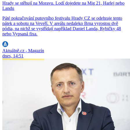
Hrady se stěhují na Moravu. Lodí dojedete na Mig 21, Harlej nebo
Landu
Páté pokračování putovního festivalu Hrady CZ se odehraje tento
pátek a sobotu na Veveří. V areálu nedaleko Brna vyrostou dvě
pódia, na nichž se vystřídají například Daniel Landa, Rybičky 48
nebo Vypsaná fixa.
Aktuálně.cz - Magazín
dnes, 14:51