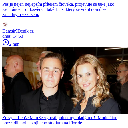
Pes je nejen nejlepším přítelem člověka, projevuje se také jako
zachránce. To dosvědčil také Luis, který se vrátil domů se
záhadným vzkazem.
DámskýDeník.cz
dnes, 14:53
2 min
Ze syna Leoše Mareše vyrostl pohledný mladý muž: Moderátor
prozradil, kolik stojí jeho studium na Floridě