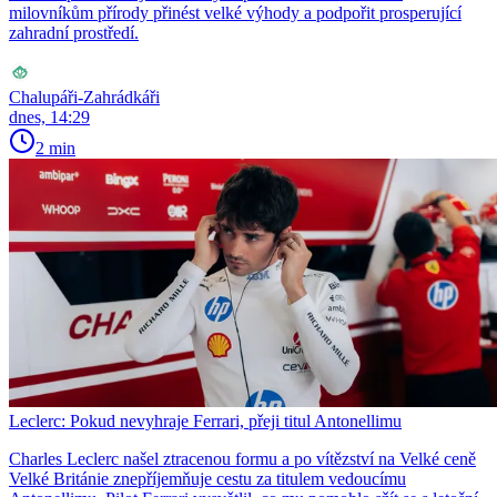
milovníkům přírody přinést velké výhody a podpořit prosperující
zahradní prostředí.
Chalupáři-Zahrádkáři
dnes, 14:29
2 min
Leclerc: Pokud nevyhraje Ferrari, přeji titul Antonellimu
Charles Leclerc našel ztracenou formu a po vítězství na Velké ceně
Velké Británie znepříjemňuje cestu za titulem vedoucímu