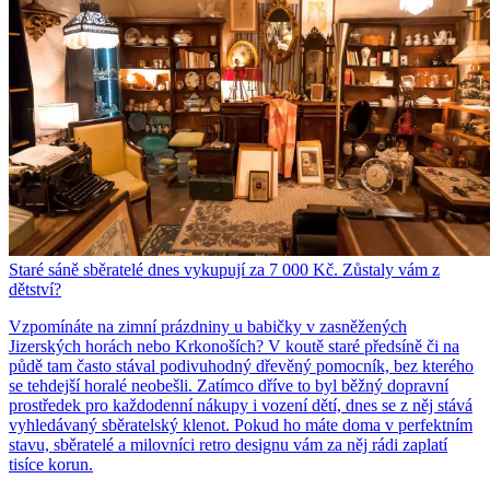
Staré sáně sběratelé dnes vykupují za 7 000 Kč. Zůstaly vám z
dětství?
Vzpomínáte na zimní prázdniny u babičky v zasněžených
Jizerských horách nebo Krkonoších? V koutě staré předsíně či na
půdě tam často stával podivuhodný dřevěný pomocník, bez kterého
se tehdejší horalé neobešli. Zatímco dříve to byl běžný dopravní
prostředek pro každodenní nákupy i vození dětí, dnes se z něj stává
vyhledávaný sběratelský klenot. Pokud ho máte doma v perfektním
stavu, sběratelé a milovníci retro designu vám za něj rádi zaplatí
tisíce korun.