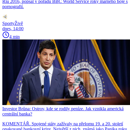
Riu 2016, popsal v pořadu BBC World Service roky marného boje s
pornografií.
SportyŽivě
dnes, 14:00
4 min
Investor Brůna: Ostrov, kde se rodily peníze. Jak vznikla americká
centrální banka?
KOMENTÁŘ. Spojené státy zažívaly na přelomu 19. a 20. století
opakované bankovní krize. Největší z nich, známá jako Panika roku