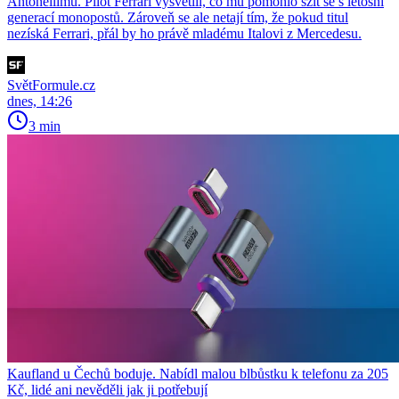
Antonellimu. Pilot Ferrari vysvětlil, co mu pomohlo sžít se s letošní
generací monopostů. Zároveň se ale netají tím, že pokud titul
nezíská Ferrari, přál by ho právě mladému Italovi z Mercedesu.
SvětFormule.cz
dnes, 14:26
3 min
Kaufland u Čechů boduje. Nabídl malou blbůstku k telefonu za 205
Kč, lidé ani nevěděli jak ji potřebují