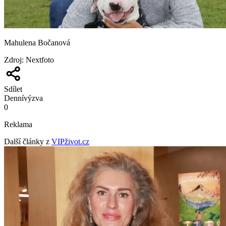
Mahulena Bočanová
Zdroj
:
Nextfoto
Sdílet
Denní
výzva
0
Reklama
Další články z
VIPživot.cz