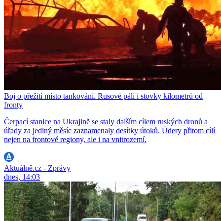
Boj o přežití místo tankování. Rusové pálí i stovky kilometrů od
fronty
Čerpací stanice na Ukrajině se staly dalším cílem ruských dronů a
úřady za jediný měsíc zaznamenaly desítky útoků. Údery přitom cílí
nejen na frontové regiony, ale i na vnitrozemí.
Aktuálně.cz - Zprávy
dnes, 14:03