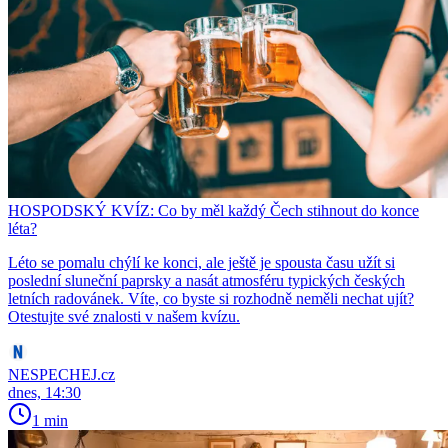
HOSPODSKÝ KVÍZ: Co by měl každý Čech stihnout do konce
léta?
Léto se pomalu chýlí ke konci, ale ještě je spousta času užít si
poslední sluneční paprsky a nasát atmosféru typických českých
letních radovánek. Víte, co byste si rozhodně neměli nechat ujít?
Otestujte své znalosti v našem kvízu.
NESPECHEJ.cz
dnes, 14:30
1 min