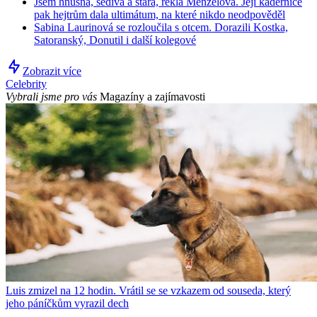
Jsem hnusná, šedivá a stará, řekla Menzelová. Její kadeřnice
pak hejtrům dala ultimátum, na které nikdo neodpověděl
Sabina Laurinová se rozloučila s otcem. Dorazili Kostka,
Satoranský, Donutil i další kolegové
Zobrazit více
Celebrity
Vybrali jsme pro vás
Magazíny a zajímavosti
Luis zmizel na 12 hodin. Vrátil se se vzkazem od souseda, který
jeho páníčkům vyrazil dech