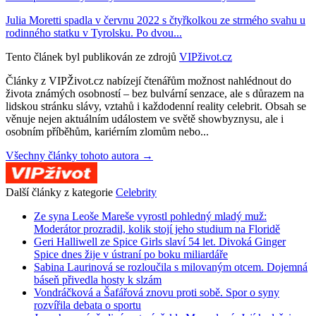
Julia Moretti spadla v červnu 2022 s čtyřkolkou ze strmého svahu u
rodinného statku v Tyrolsku. Po dvou...
Tento článek byl publikován ze zdrojů
VIPživot.cz
Články z VIPŽivot.cz nabízejí čtenářům možnost nahlédnout do
života známých osobností – bez bulvární senzace, ale s důrazem na
lidskou stránku slávy, vztahů i každodenní reality celebrit. Obsah se
věnuje nejen aktuálním událostem ve světě showbyznysu, ale i
osobním příběhům, kariérním zlomům nebo...
Všechny články tohoto autora →
Další články z kategorie
Celebrity
Ze syna Leoše Mareše vyrostl pohledný mladý muž:
Moderátor prozradil, kolik stojí jeho studium na Floridě
Geri Halliwell ze Spice Girls slaví 54 let. Divoká Ginger
Spice dnes žije v ústraní po boku miliardáře
Sabina Laurinová se rozloučila s milovaným otcem. Dojemná
báseň přivedla hosty k slzám
Vondráčková a Šafářová znovu proti sobě. Spor o syny
rozvířila debata o sportu