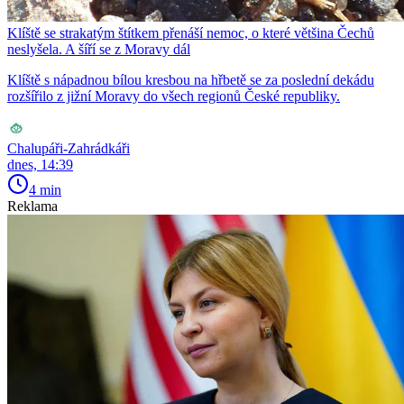
Klíště se strakatým štítkem přenáší nemoc, o které většina Čechů
neslyšela. A šíří se z Moravy dál
Klíště s nápadnou bílou kresbou na hřbetě se za poslední dekádu
rozšířilo z jižní Moravy do všech regionů České republiky.
Chalupáři-Zahrádkáři
dnes, 14:39
4 min
Reklama