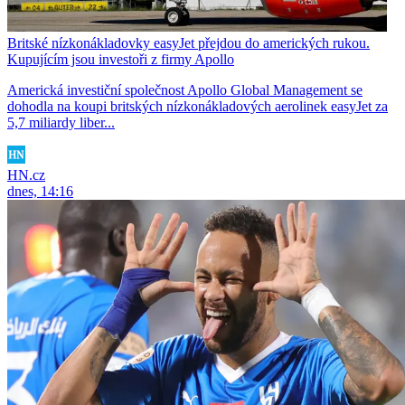
Britské nízkonákladovky easyJet přejdou do amerických rukou.
Kupujícím jsou investoři z firmy Apollo
Americká investiční společnost Apollo Global Management se
dohodla na koupi britských nízkonákladových aerolinek easyJet za
5,7 miliardy liber...
HN.cz
dnes, 14:16