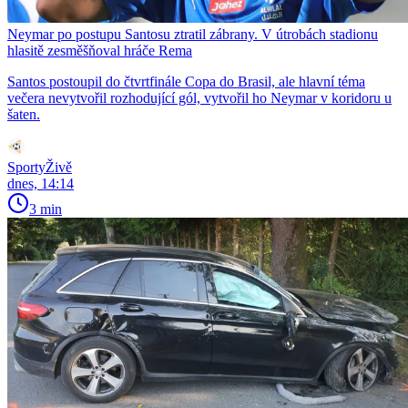
Neymar po postupu Santosu ztratil zábrany. V útrobách stadionu
hlasitě zesměšňoval hráče Rema
Santos postoupil do čtvrtfinále Copa do Brasil, ale hlavní téma
večera nevytvořil rozhodující gól, vytvořil ho Neymar v koridoru u
šaten.
SportyŽivě
dnes, 14:14
3 min