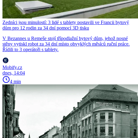
Zedníci jsou minulostí: 3 lidé s tablety postavili ve Francii bytový
dům pro 12 rodin za 34 dní pomocí 3D tisku
V Bezannes u Remeše stojí třípodlažní bytový dům, jehož nosné
stěny vytiskl robot za 34 dní místo obvyklých měsíců ruční práce.
Řídili to 3 operátoři s tablety.
Mobify.cz
dnes, 14:04
4 min