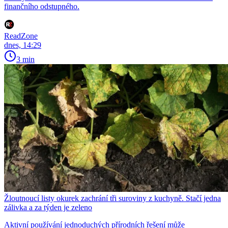
finančního odstupného.
ReadZone
dnes, 14:29
3 min
Žloutnoucí listy okurek zachrání tři suroviny z kuchyně. Stačí jedna
zálivka a za týden je zeleno
Aktivní používání jednoduchých přírodních řešení může