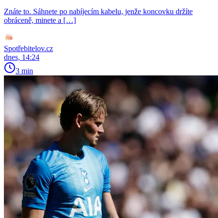
Znáte to. Sáhnete po nabíjecím kabelu, jenže koncovku držíte
obráceně, minete a […]
Spotřebitelov.cz
dnes, 14:24
3 min