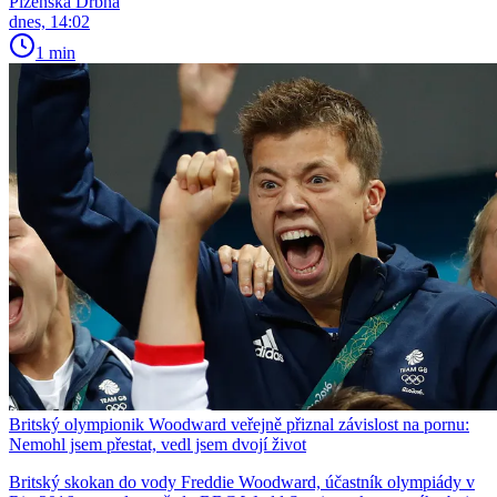
Plzeňská Drbna
dnes, 14:02
1 min
Britský olympionik Woodward veřejně přiznal závislost na pornu:
Nemohl jsem přestat, vedl jsem dvojí život
Britský skokan do vody Freddie Woodward, účastník olympiády v