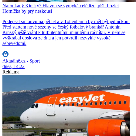
Nafoukaný Kinský? Hlavou se vymyká celé lize, píší. Pozici
Horníčka by prý neskousl
Podepsal smlouvu na pět let a v Tottenhamu by měl být jedničkou.
Před startem nové sezony se český fotbalový brankář Antonín
Kinský ještě vrátil k turbulentnímu minulému ročníku. V něm se
vyškrábal doslova ze dna a jen potvrdil nezvykle vysoké
sebevědomí.
Aktuálně.cz - Sport
dnes, 14:22
Reklama