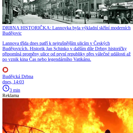
DRBNA HISTORIČKA: Lannovka byla výkladní skříní moderních
Budějovic
Lannova třída dnes patří k nejrušnějším ulicím v Českých
Budějovicích. Historik Jan Schinko v dalším díle Drbny historičky
připomíná proměny ulice od první republiky přes válečné události až
po vznik kina Čas nebo legendárního Vatikánu.
Budějcká Drbna
dnes, 14:03
3 min
Reklama