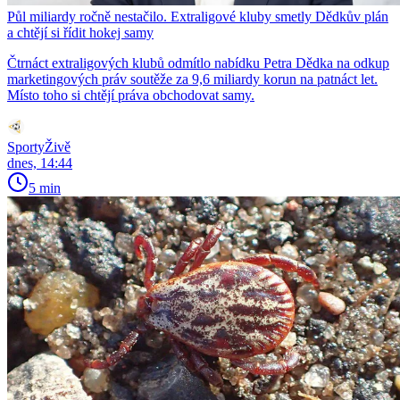
Půl miliardy ročně nestačilo. Extraligové kluby smetly Dědkův plán
a chtějí si řídit hokej samy
Čtrnáct extraligových klubů odmítlo nabídku Petra Dědka na odkup
marketingových práv soutěže za 9,6 miliardy korun na patnáct let.
Místo toho si chtějí práva obchodovat samy.
SportyŽivě
dnes, 14:44
5 min