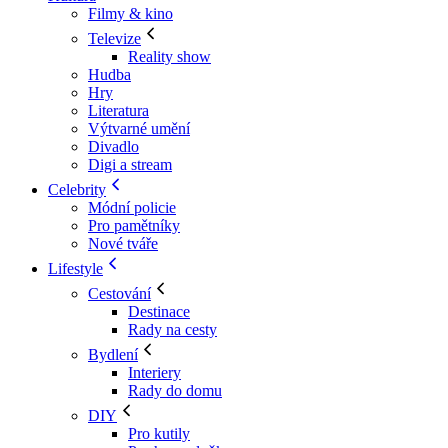
Filmy & kino
Televize
Reality show
Hudba
Hry
Literatura
Výtvarné umění
Divadlo
Digi a stream
Celebrity
Módní policie
Pro pamětníky
Nové tváře
Lifestyle
Cestování
Destinace
Rady na cesty
Bydlení
Interiery
Rady do domu
DIY
Pro kutily