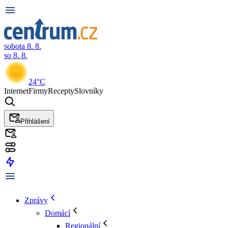
sobota 8. 8.
so 8. 8.
24°C
Internet
Firmy
Recepty
Slovníky
Přihlášení
Zprávy
Domácí
Regionální