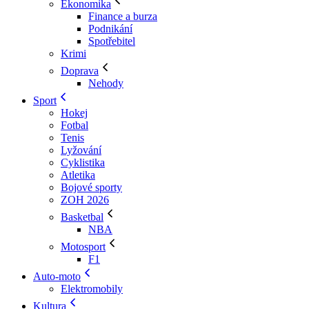
Ekonomika
Finance a burza
Podnikání
Spotřebitel
Krimi
Doprava
Nehody
Sport
Hokej
Fotbal
Tenis
Lyžování
Cyklistika
Atletika
Bojové sporty
ZOH 2026
Basketbal
NBA
Motosport
F1
Auto-moto
Elektromobily
Kultura