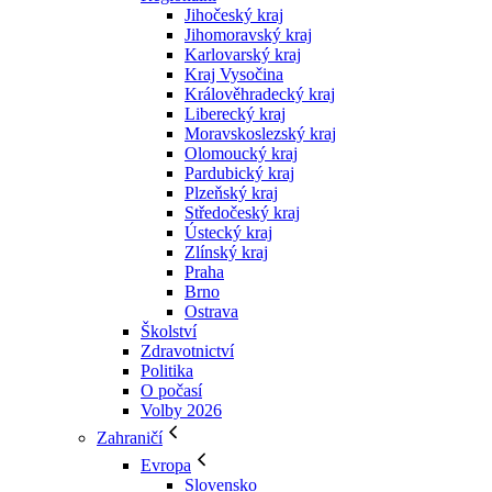
Jihočeský kraj
Jihomoravský kraj
Karlovarský kraj
Kraj Vysočina
Králověhradecký kraj
Liberecký kraj
Moravskoslezský kraj
Olomoucký kraj
Pardubický kraj
Plzeňský kraj
Středočeský kraj
Ústecký kraj
Zlínský kraj
Praha
Brno
Ostrava
Školství
Zdravotnictví
Politika
O počasí
Volby 2026
Zahraničí
Evropa
Slovensko