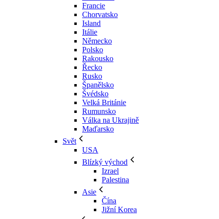
Francie
Chorvatsko
Island
Itálie
Německo
Polsko
Rakousko
Řecko
Rusko
Španělsko
Švédsko
Velká Británie
Rumunsko
Válka na Ukrajině
Maďarsko
Svět
USA
Blízký východ
Izrael
Palestina
Asie
Čína
Jižní Korea