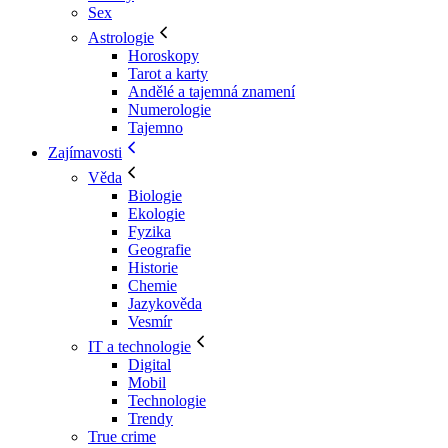
Sex
Astrologie
Horoskopy
Tarot a karty
Andělé a tajemná znamení
Numerologie
Tajemno
Zajímavosti
Věda
Biologie
Ekologie
Fyzika
Geografie
Historie
Chemie
Jazykověda
Vesmír
IT a technologie
Digital
Mobil
Technologie
Trendy
True crime