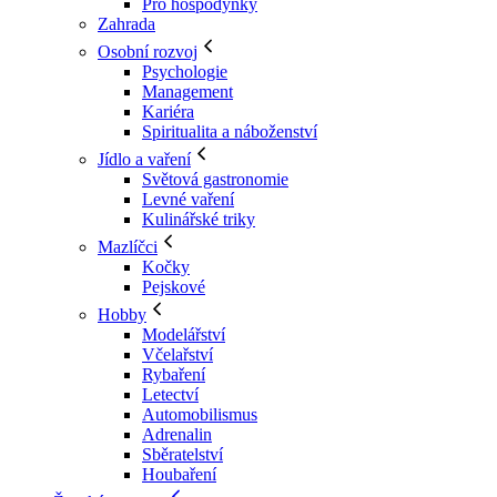
Pro hospodyňky
Zahrada
Osobní rozvoj
Psychologie
Management
Kariéra
Spiritualita a náboženství
Jídlo a vaření
Světová gastronomie
Levné vaření
Kulinářské triky
Mazlíčci
Kočky
Pejskové
Hobby
Modelářství
Včelařství
Rybaření
Letectví
Automobilismus
Adrenalin
Sběratelství
Houbaření