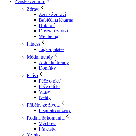
Ženské centrum
Zdraví
Ženské zdraví
Babiččina lékárna
Hubnutí
Duševní zdraví
Wellbeing
Fitness
Jóga a pilates
Módní trendy
Aktuální trendy
Doplňky
Krása
Péče o pleť
Péče o tělo
Vlasy
Nehty
Příběhy ze života
Inspirativní ženy
Rodina & komunita
Výchova
Přátelství
Vztahy