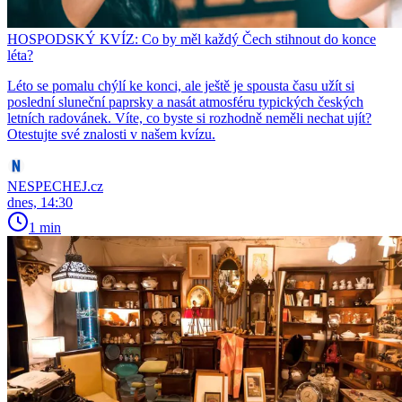
HOSPODSKÝ KVÍZ: Co by měl každý Čech stihnout do konce
léta?
Léto se pomalu chýlí ke konci, ale ještě je spousta času užít si
poslední sluneční paprsky a nasát atmosféru typických českých
letních radovánek. Víte, co byste si rozhodně neměli nechat ujít?
Otestujte své znalosti v našem kvízu.
NESPECHEJ.cz
dnes, 14:30
1 min