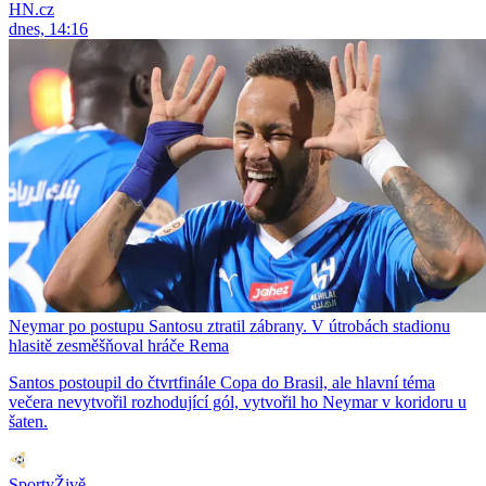
HN.cz
dnes, 14:16
Neymar po postupu Santosu ztratil zábrany. V útrobách stadionu
hlasitě zesměšňoval hráče Rema
Santos postoupil do čtvrtfinále Copa do Brasil, ale hlavní téma
večera nevytvořil rozhodující gól, vytvořil ho Neymar v koridoru u
šaten.
SportyŽivě