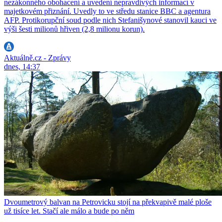
nezákonného obohacení a uvedení nepravdivých informací v
majetkovém přiznání. Uvedly to ve středu stanice BBC a agentura
AFP. Protikorupční soud podle nich Stefanišynové stanovil kauci ve
výši šesti milionů hřiven (2,8 milionu korun).
Aktuálně.cz - Zprávy
dnes, 14:37
Dvoumetrový balvan na Petrovicku stojí na překvapivě malé ploše
už tisíce let. Stačí ale málo a bude po něm