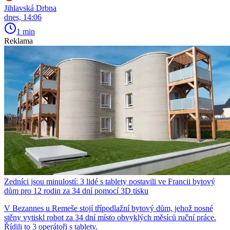
Jihlavská Drbna
dnes, 14:06
1 min
Reklama
Zedníci jsou minulostí: 3 lidé s tablety postavili ve Francii bytový
dům pro 12 rodin za 34 dní pomocí 3D tisku
V Bezannes u Remeše stojí třípodlažní bytový dům, jehož nosné
stěny vytiskl robot za 34 dní místo obvyklých měsíců ruční práce.
Řídili to 3 operátoři s tablety.