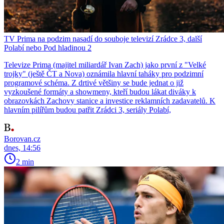
TV Prima na podzim nasadí do souboje televizí Zrádce 3, další
Polabí nebo Pod hladinou 2
Televize Prima (majitel miliardář Ivan Zach) jako první z "Velké
trojky" (ještě ČT a Nova) oznámila hlavní taháky pro podzimní
programové schéma. Z drtivé většiny se bude jednat o již
vyzkoušené formáty a showmeny, kteří budou lákat diváky k
obrazovkách Zachovy stanice a investice reklamních zadavatelů. K
hlavním pilířům budou patřit Zrádci 3, seriály Polabí,
Borovan.cz
dnes, 14:56
2 min