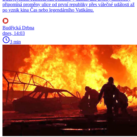
připomíná proměny ulice od první republiky přes válečné události až
po vznik kina Čas nebo legendárního Vatikánu.
Budějcká Drbna
dnes, 14:03
3 min