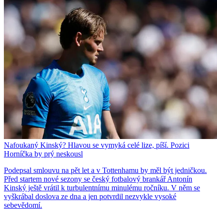
Nafoukaný Kinský? Hlavou se vymyká celé lize, píší. Pozici
Horníčka by prý neskousl
Podepsal smlouvu na pět let a v Tottenhamu by měl být jedničkou.
Před startem nové sezony se český fotbalový brankář Antonín
Kinský ještě vrátil k turbulentnímu minulému ročníku. V něm se
vyškrábal doslova ze dna a jen potvrdil nezvykle vysoké
sebevědomí.