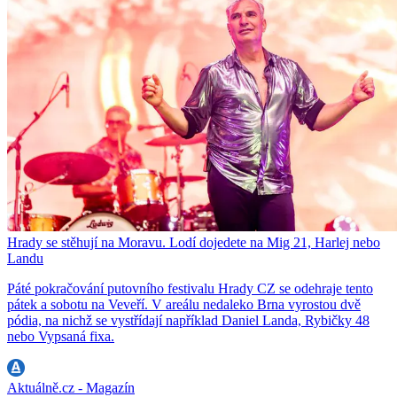
Hrady se stěhují na Moravu. Lodí dojedete na Mig 21, Harlej nebo
Landu
Páté pokračování putovního festivalu Hrady CZ se odehraje tento
pátek a sobotu na Veveří. V areálu nedaleko Brna vyrostou dvě
pódia, na nichž se vystřídají například Daniel Landa, Rybičky 48
nebo Vypsaná fixa.
Aktuálně.cz - Magazín