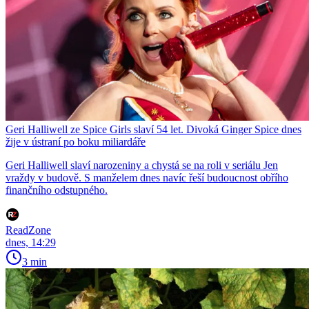
Geri Halliwell ze Spice Girls slaví 54 let. Divoká Ginger Spice dnes
žije v ústraní po boku miliardáře
Geri Halliwell slaví narozeniny a chystá se na roli v seriálu Jen
vraždy v budově. S manželem dnes navíc řeší budoucnost obřího
finančního odstupného.
ReadZone
dnes, 14:29
3 min