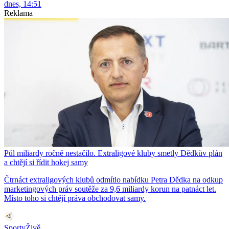
dnes, 14:51
Reklama
Půl miliardy ročně nestačilo. Extraligové kluby smetly Dědkův plán
a chtějí si řídit hokej samy
Čtrnáct extraligových klubů odmítlo nabídku Petra Dědka na odkup
marketingových práv soutěže za 9,6 miliardy korun na patnáct let.
Místo toho si chtějí práva obchodovat samy.
SportyŽivě