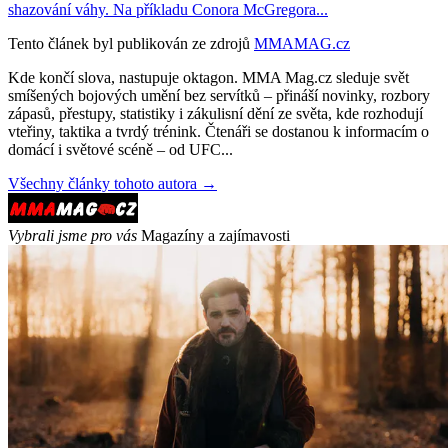
shazování váhy. Na příkladu Conora McGregora...
Tento článek byl publikován ze zdrojů
MMAMAG.cz
Kde končí slova, nastupuje oktagon. MMA Mag.cz sleduje svět
smíšených bojových umění bez servítků – přináší novinky, rozbory
zápasů, přestupy, statistiky i zákulisní dění ze světa, kde rozhodují
vteřiny, taktika a tvrdý trénink. Čtenáři se dostanou k informacím o
domácí i světové scéně – od UFC...
Všechny články tohoto autora →
Vybrali jsme pro vás
Magazíny a zajímavosti