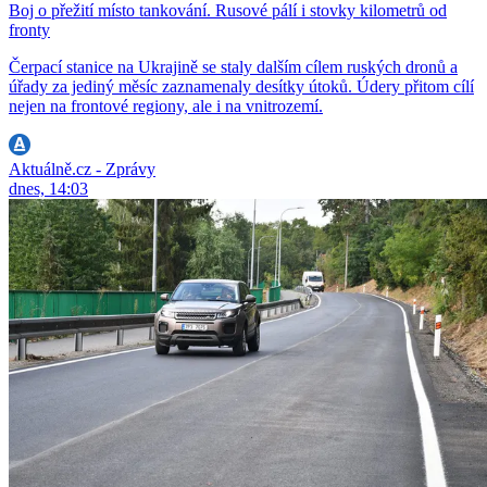
Boj o přežití místo tankování. Rusové pálí i stovky kilometrů od
fronty
Čerpací stanice na Ukrajině se staly dalším cílem ruských dronů a
úřady za jediný měsíc zaznamenaly desítky útoků. Údery přitom cílí
nejen na frontové regiony, ale i na vnitrozemí.
Aktuálně.cz - Zprávy
dnes, 14:03