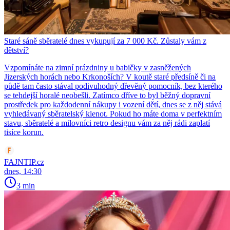
Staré sáně sběratelé dnes vykupují za 7 000 Kč. Zůstaly vám z
dětství?
Vzpomínáte na zimní prázdniny u babičky v zasněžených
Jizerských horách nebo Krkonoších? V koutě staré předsíně či na
půdě tam často stával podivuhodný dřevěný pomocník, bez kterého
se tehdejší horalé neobešli. Zatímco dříve to byl běžný dopravní
prostředek pro každodenní nákupy i vození dětí, dnes se z něj stává
vyhledávaný sběratelský klenot. Pokud ho máte doma v perfektním
stavu, sběratelé a milovníci retro designu vám za něj rádi zaplatí
tisíce korun.
FAJNTIP.cz
dnes, 14:30
3 min