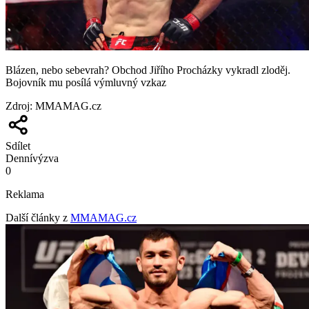
Blázen, nebo sebevrah? Obchod Jiřího Procházky vykradl zloděj.
Bojovník mu posílá výmluvný vzkaz
Zdroj
:
MMAMAG.cz
Sdílet
Denní
výzva
0
Reklama
Další články z
MMAMAG.cz