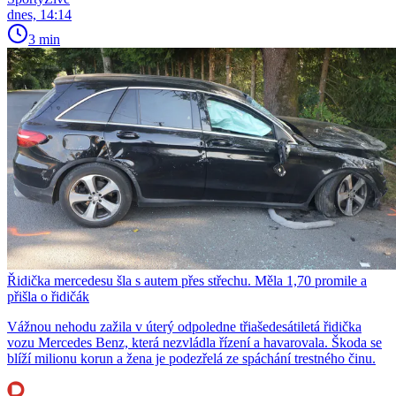
dnes, 14:14
3 min
Řidička mercedesu šla s autem přes střechu. Měla 1,70 promile a
přišla o řidičák
Vážnou nehodu zažila v úterý odpoledne třiašedesátiletá řidička
vozu Mercedes Benz, která nezvládla řízení a havarovala. Škoda se
blíží milionu korun a žena je podezřelá ze spáchání trestného činu.