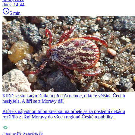
dnes, 14:44
5 min
Klíště se strakatým štítkem přenáší nemoc, o které většina Čechů
neslyšela. A šíří se z Moravy dál
Klíště s nápadnou bílou kresbou na hřbetě se za poslední dekádu
rozšířilo z jižní Moravy do všech regionů České republiky.
Chalupáři-Zahrádkáři