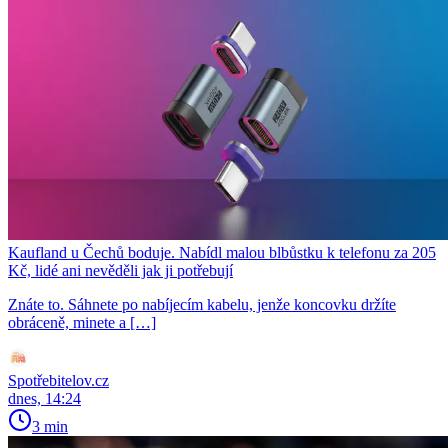
Kaufland u Čechů boduje. Nabídl malou blbůstku k telefonu za 205
Kč, lidé ani nevěděli jak ji potřebují
Znáte to. Sáhnete po nabíjecím kabelu, jenže koncovku držíte
obráceně, minete a […]
Spotřebitelov.cz
dnes, 14:24
3 min