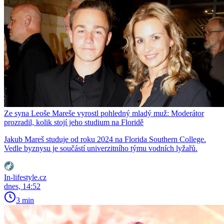
Ze syna Leoše Mareše vyrostl pohledný mladý muž: Moderátor
prozradil, kolik stojí jeho studium na Floridě
Jakub Mareš studuje od roku 2024 na Florida Southern College.
Vedle byznysu je součástí univerzitního týmu vodních lyžařů.
In-lifestyle.cz
dnes, 14:52
3 min