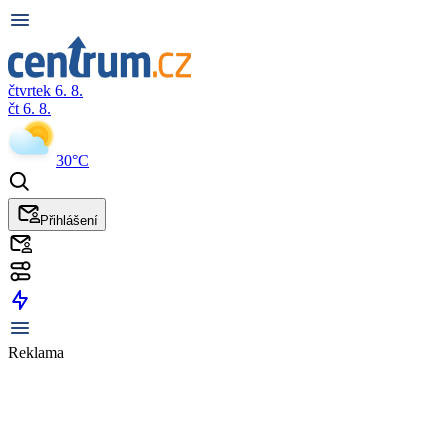
čtvrtek 6. 8.
čt 6. 8.
30°C
Přihlášení
Reklama