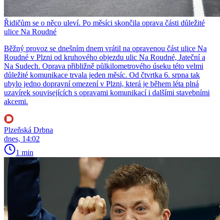
Řidičům se o něco uleví. Po měsíci skončila oprava části důležité
ulice Na Roudné
Běžný provoz se dnešním dnem vrátil na opravenou část ulice Na
Roudné v Plzni od kruhového objezdu ulic Na Roudné, Jateční a
Na Sudech. Oprava přibližně půlkilometrového úseku této velmi
důležité komunikace trvala jeden měsíc. Od čtvrtka 6. srpna tak
ubylo jedno dopravní omezení v Plzni, která je během léta plná
uzavírek souvisejících s opravami komunikací i dalšími stavebními
akcemi.
Plzeňská Drbna
dnes, 14:02
1 min