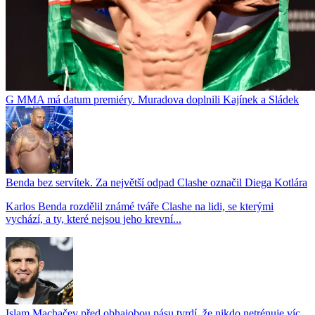
G MMA má datum premiéry. Muradova doplnili Kajínek a Sládek
Benda bez servítek. Za největší odpad Clashe označil Diega Kotlára
Karlos Benda rozdělil známé tváře Clashe na lidi, se kterými
vychází, a ty, které nejsou jeho krevní...
Islam Machačev před obhajobou pásu tvrdí, že nikdo netrénuje víc