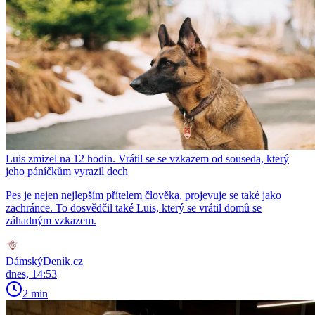
Luis zmizel na 12 hodin. Vrátil se se vzkazem od souseda, který
jeho páníčkům vyrazil dech
Pes je nejen nejlepším přítelem člověka, projevuje se také jako
zachránce. To dosvědčil také Luis, který se vrátil domů se
záhadným vzkazem.
DámskýDeník.cz
dnes, 14:53
2 min