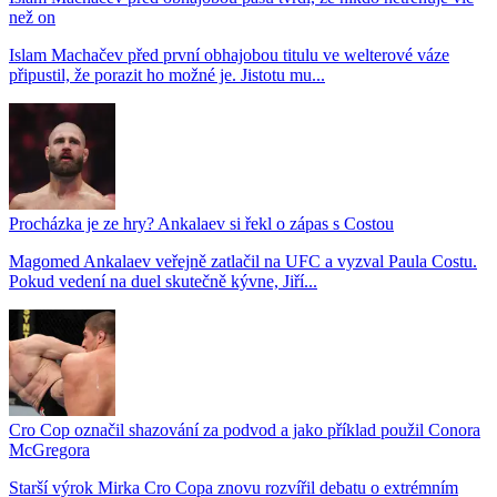
než on
Islam Machačev před první obhajobou titulu ve welterové váze
připustil, že porazit ho možné je. Jistotu mu...
Procházka je ze hry? Ankalaev si řekl o zápas s Costou
Magomed Ankalaev veřejně zatlačil na UFC a vyzval Paula Costu.
Pokud vedení na duel skutečně kývne, Jiří...
Cro Cop označil shazování za podvod a jako příklad použil Conora
McGregora
Starší výrok Mirka Cro Copa znovu rozvířil debatu o extrémním