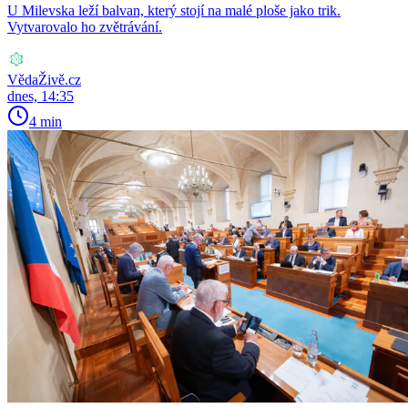
U Milevska leží balvan, který stojí na malé ploše jako trik.
Vytvarovalo ho zvětrávání.
VědaŽivě.cz
dnes, 14:35
4 min