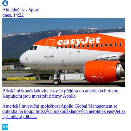
Aktuálně.cz - Sport
dnes, 14:22
Britské nízkonákladovky easyJet přejdou do amerických rukou.
Kupujícím jsou investoři z firmy Apollo
Americká investiční společnost Apollo Global Management se
dohodla na koupi britských nízkonákladových aerolinek easyJet za
5,7 miliardy liber...