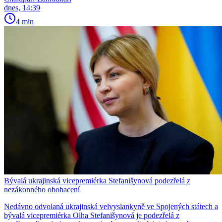
dnes, 14:39
4 min
Bývalá ukrajinská vicepremiérka Stefanišynová podezřelá z
nezákonného obohacení
Nedávno odvolaná ukrajinská velvyslankyně ve Spojených státech a
bývalá vicepremiérka Olha Stefanišynová je podezřelá z