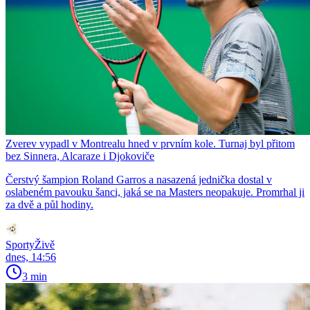
Zverev vypadl v Montrealu hned v prvním kole. Turnaj byl přitom
bez Sinnera, Alcaraze i Djokoviče
Čerstvý šampion Roland Garros a nasazená jednička dostal v
oslabeném pavouku šanci, jaká se na Masters neopakuje. Promrhal ji
za dvě a půl hodiny.
SportyŽivě
dnes, 14:56
3 min