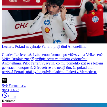
Leclerc: Pokud nevyhraje Ferrari, přeji titul Antonellimu
Charles Leclerc našel ztracenou formu a po vítězství na Velké ceně
Velké Británie znepříjemňuje cestu za titulem vedoucímu
Antonellimu. Pilot Ferrari vysvětlil, co mu pomohlo sžít se s letošní
generací monopostů. Zároveň se ale netají tím, že pokud titul
nezíská Ferrari, přál by ho právě mladému Italovi z Mercedesu.
SvětFormule.cz
dnes, 14:26
3 min
Reklama