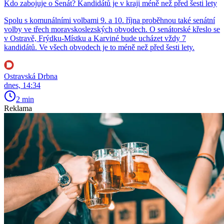
Kdo zabojuje o Senát? Kandidátů je v kraji méně než před šesti lety
Spolu s komunálními volbami 9. a 10. října proběhnou také senátní
volby ve třech moravskoslezských obvodech. O senátorské křeslo se
v Ostravě, Frýdku-Místku a Karviné bude ucházet vždy 7
kandidátů. Ve všech obvodech je to méně než před šesti lety.
Ostravská Drbna
dnes, 14:34
2 min
Reklama