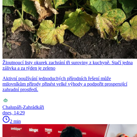
Žloutnoucí listy okurek zachrání tři suroviny z kuchyně. Stačí jedna
zálivka a za týden je zeleno
Aktivní používání jednoduchých přírodních řešení může
milovníkům přírody přinést velké výhody a podpořit prosperující
zahradní prostředí.
Chalupáři-Zahrádkáři
dnes, 14:29
2 min