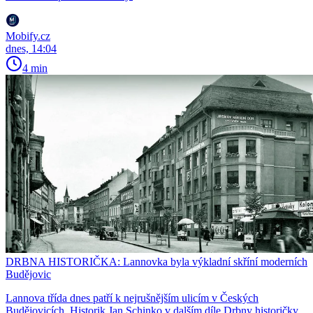
Mobify.cz
dnes, 14:04
4 min
DRBNA HISTORIČKA: Lannovka byla výkladní skříní moderních
Budějovic
Lannova třída dnes patří k nejrušnějším ulicím v Českých
Budějovicích. Historik Jan Schinko v dalším díle Drbny historičky