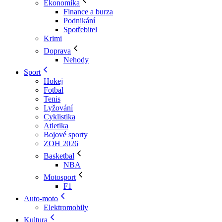
Ekonomika
Finance a burza
Podnikání
Spotřebitel
Krimi
Doprava
Nehody
Sport
Hokej
Fotbal
Tenis
Lyžování
Cyklistika
Atletika
Bojové sporty
ZOH 2026
Basketbal
NBA
Motosport
F1
Auto-moto
Elektromobily
Kultura