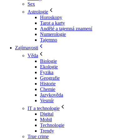
Sex
Astrologie
Horoskopy
Tarot a karty
Andělé a tajemná znamení
Numerologie
Tajemno
Zajímavosti
Věda
Biologie
Ekologie
Fyzika
Geografie
Historie
Chemie
Jazykověda
Vesmír
IT a technologie
Digital
Mobil
Technologie
Trendy
True crime