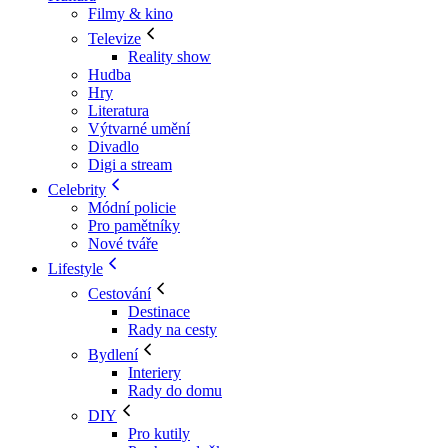
Filmy & kino
Televize
Reality show
Hudba
Hry
Literatura
Výtvarné umění
Divadlo
Digi a stream
Celebrity
Módní policie
Pro pamětníky
Nové tváře
Lifestyle
Cestování
Destinace
Rady na cesty
Bydlení
Interiery
Rady do domu
DIY
Pro kutily