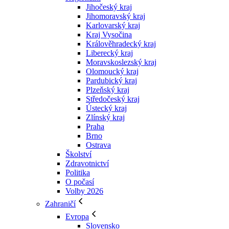
Jihočeský kraj
Jihomoravský kraj
Karlovarský kraj
Kraj Vysočina
Králověhradecký kraj
Liberecký kraj
Moravskoslezský kraj
Olomoucký kraj
Pardubický kraj
Plzeňský kraj
Středočeský kraj
Ústecký kraj
Zlínský kraj
Praha
Brno
Ostrava
Školství
Zdravotnictví
Politika
O počasí
Volby 2026
Zahraničí
Evropa
Slovensko