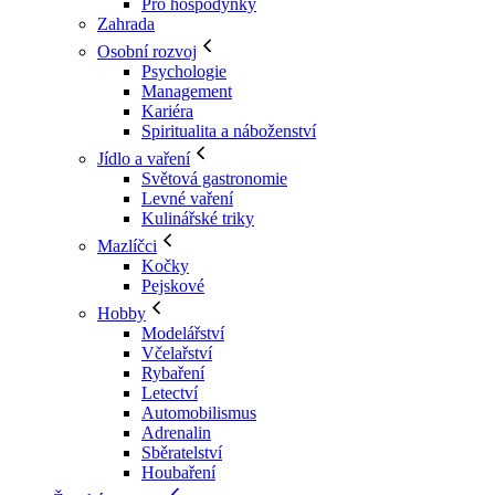
Pro hospodyňky
Zahrada
Osobní rozvoj
Psychologie
Management
Kariéra
Spiritualita a náboženství
Jídlo a vaření
Světová gastronomie
Levné vaření
Kulinářské triky
Mazlíčci
Kočky
Pejskové
Hobby
Modelářství
Včelařství
Rybaření
Letectví
Automobilismus
Adrenalin
Sběratelství
Houbaření