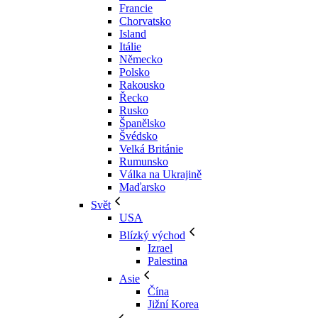
Francie
Chorvatsko
Island
Itálie
Německo
Polsko
Rakousko
Řecko
Rusko
Španělsko
Švédsko
Velká Británie
Rumunsko
Válka na Ukrajině
Maďarsko
Svět
USA
Blízký východ
Izrael
Palestina
Asie
Čína
Jižní Korea