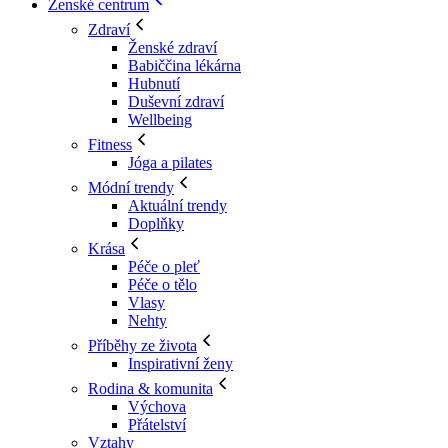
Ženské centrum
Zdraví
Ženské zdraví
Babiččina lékárna
Hubnutí
Duševní zdraví
Wellbeing
Fitness
Jóga a pilates
Módní trendy
Aktuální trendy
Doplňky
Krása
Péče o pleť
Péče o tělo
Vlasy
Nehty
Příběhy ze života
Inspirativní ženy
Rodina & komunita
Výchova
Přátelství
Vztahy