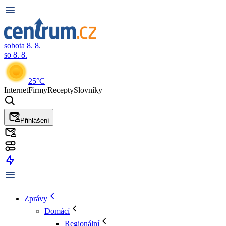
sobota 8. 8.
so 8. 8.
25°C
Internet
Firmy
Recepty
Slovníky
Přihlášení
Zprávy
Domácí
Regionální