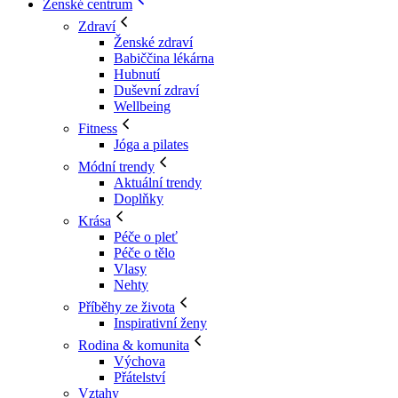
Ženské centrum
Zdraví
Ženské zdraví
Babiččina lékárna
Hubnutí
Duševní zdraví
Wellbeing
Fitness
Jóga a pilates
Módní trendy
Aktuální trendy
Doplňky
Krása
Péče o pleť
Péče o tělo
Vlasy
Nehty
Příběhy ze života
Inspirativní ženy
Rodina & komunita
Výchova
Přátelství
Vztahy