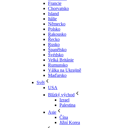
Francie
Chorvatsko
Island
Itálie
Německo
Polsko
Rakousko
Řecko
Rusko
Španělsko
Švédsko
Velká Británie
Rumunsko
Válka na Ukrajině
Maďarsko
Svět
USA
Blízký východ
Izrael
Palestina
Asie
Čína
Jižní Korea