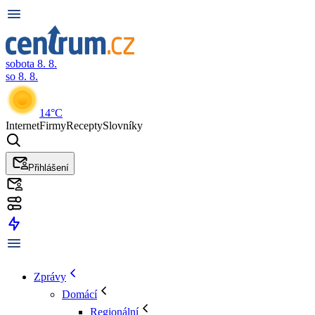
sobota 8. 8.
so 8. 8.
14°C
Internet
Firmy
Recepty
Slovníky
Přihlášení
Zprávy
Domácí
Regionální