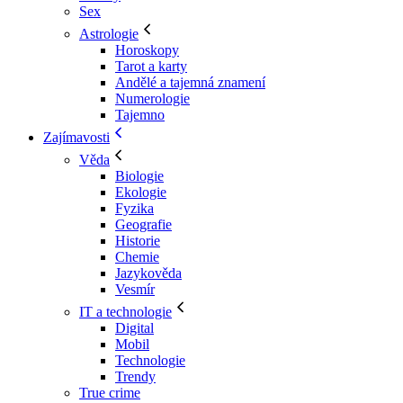
Sex
Astrologie
Horoskopy
Tarot a karty
Andělé a tajemná znamení
Numerologie
Tajemno
Zajímavosti
Věda
Biologie
Ekologie
Fyzika
Geografie
Historie
Chemie
Jazykověda
Vesmír
IT a technologie
Digital
Mobil
Technologie
Trendy
True crime