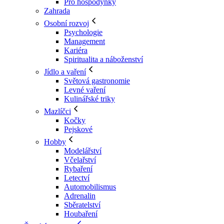
Pro hospodyňky
Zahrada
Osobní rozvoj
Psychologie
Management
Kariéra
Spiritualita a náboženství
Jídlo a vaření
Světová gastronomie
Levné vaření
Kulinářské triky
Mazlíčci
Kočky
Pejskové
Hobby
Modelářství
Včelařství
Rybaření
Letectví
Automobilismus
Adrenalin
Sběratelství
Houbaření