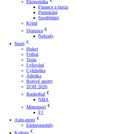
Ekonomika
Finance a burza
Podnikání
Spotřebitel
Krimi
Doprava
Nehody
Sport
Hokej
Fotbal
Tenis
Lyžování
Cyklistika
Atletika
Bojové sporty
ZOH 2026
Basketbal
NBA
Motosport
F1
Auto-moto
Elektromobily
Kultura