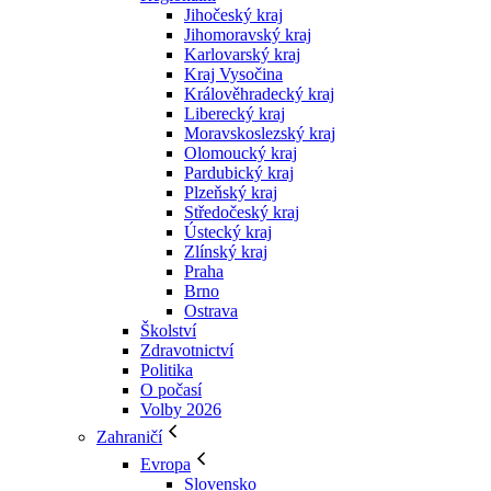
Jihočeský kraj
Jihomoravský kraj
Karlovarský kraj
Kraj Vysočina
Králověhradecký kraj
Liberecký kraj
Moravskoslezský kraj
Olomoucký kraj
Pardubický kraj
Plzeňský kraj
Středočeský kraj
Ústecký kraj
Zlínský kraj
Praha
Brno
Ostrava
Školství
Zdravotnictví
Politika
O počasí
Volby 2026
Zahraničí
Evropa
Slovensko