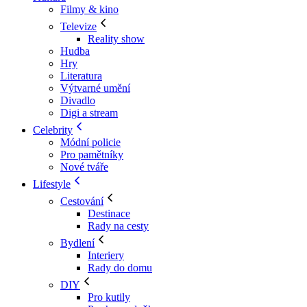
Filmy & kino
Televize
Reality show
Hudba
Hry
Literatura
Výtvarné umění
Divadlo
Digi a stream
Celebrity
Módní policie
Pro pamětníky
Nové tváře
Lifestyle
Cestování
Destinace
Rady na cesty
Bydlení
Interiery
Rady do domu
DIY
Pro kutily