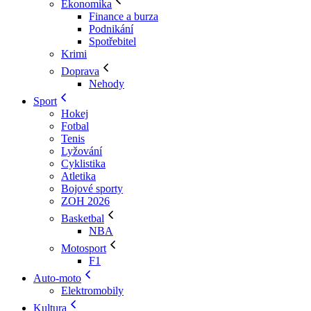
Ekonomika
Finance a burza
Podnikání
Spotřebitel
Krimi
Doprava
Nehody
Sport
Hokej
Fotbal
Tenis
Lyžování
Cyklistika
Atletika
Bojové sporty
ZOH 2026
Basketbal
NBA
Motosport
F1
Auto-moto
Elektromobily
Kultura