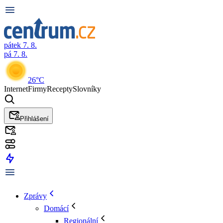
pátek 7. 8.
pá 7. 8.
26°C
Internet
Firmy
Recepty
Slovníky
Přihlášení
Zprávy
Domácí
Regionální