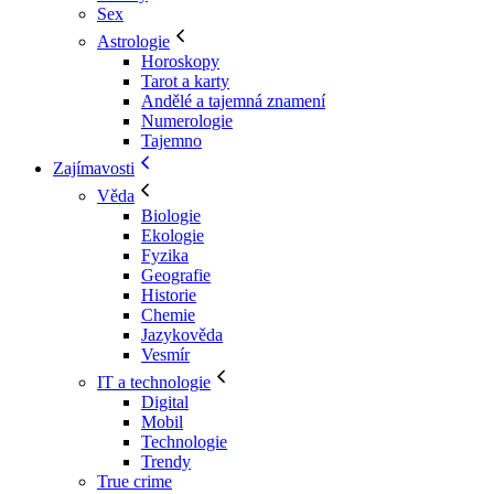
Sex
Astrologie
Horoskopy
Tarot a karty
Andělé a tajemná znamení
Numerologie
Tajemno
Zajímavosti
Věda
Biologie
Ekologie
Fyzika
Geografie
Historie
Chemie
Jazykověda
Vesmír
IT a technologie
Digital
Mobil
Technologie
Trendy
True crime