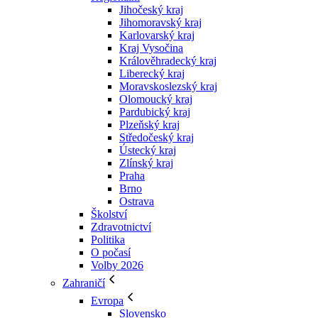
Jihočeský kraj
Jihomoravský kraj
Karlovarský kraj
Kraj Vysočina
Králověhradecký kraj
Liberecký kraj
Moravskoslezský kraj
Olomoucký kraj
Pardubický kraj
Plzeňský kraj
Středočeský kraj
Ústecký kraj
Zlínský kraj
Praha
Brno
Ostrava
Školství
Zdravotnictví
Politika
O počasí
Volby 2026
Zahraničí
Evropa
Slovensko