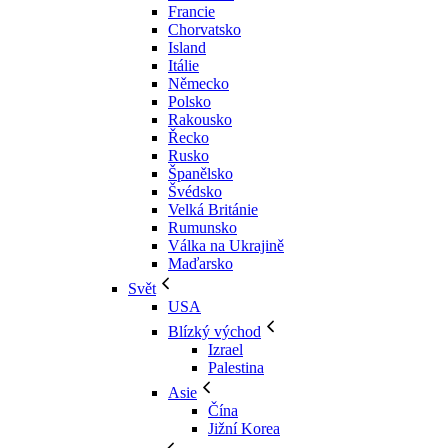
Francie
Chorvatsko
Island
Itálie
Německo
Polsko
Rakousko
Řecko
Rusko
Španělsko
Švédsko
Velká Británie
Rumunsko
Válka na Ukrajině
Maďarsko
Svět
USA
Blízký východ
Izrael
Palestina
Asie
Čína
Jižní Korea