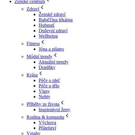
Ženské centrum
Zdraví
Ženské zdraví
Babiččina lékárna
Hubnutí
Duševní zdraví
Wellbeing
Fitness
Jóga a pilates
Módní trendy
Aktuální trendy
Doplňky
Krása
Péče o pleť
Péče o tělo
Vlasy
Nehty
Příběhy ze života
Inspirativní ženy
Rodina & komunita
Výchova
Přátelství
Vztahy