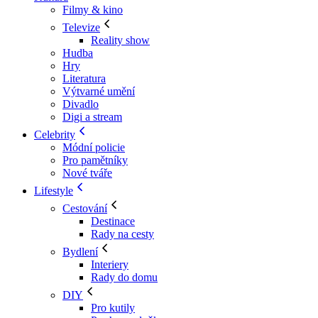
Filmy & kino
Televize
Reality show
Hudba
Hry
Literatura
Výtvarné umění
Divadlo
Digi a stream
Celebrity
Módní policie
Pro pamětníky
Nové tváře
Lifestyle
Cestování
Destinace
Rady na cesty
Bydlení
Interiery
Rady do domu
DIY
Pro kutily