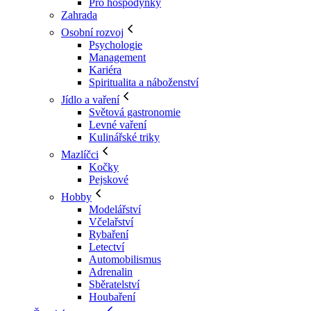
Pro hospodyňky
Zahrada
Osobní rozvoj
Psychologie
Management
Kariéra
Spiritualita a náboženství
Jídlo a vaření
Světová gastronomie
Levné vaření
Kulinářské triky
Mazlíčci
Kočky
Pejskové
Hobby
Modelářství
Včelařství
Rybaření
Letectví
Automobilismus
Adrenalin
Sběratelství
Houbaření