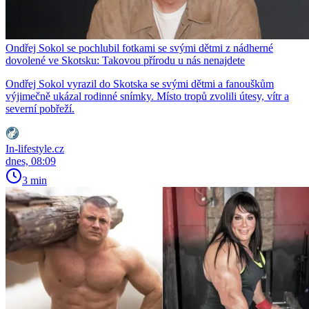
Ondřej Sokol se pochlubil fotkami se svými dětmi z nádherné
dovolené ve Skotsku: Takovou přírodu u nás nenajdete
Ondřej Sokol vyrazil do Skotska se svými dětmi a fanouškům
výjimečně ukázal rodinné snímky. Místo tropů zvolili útesy, vítr a
severní pobřeží.
In-lifestyle.cz
dnes, 08:09
3 min