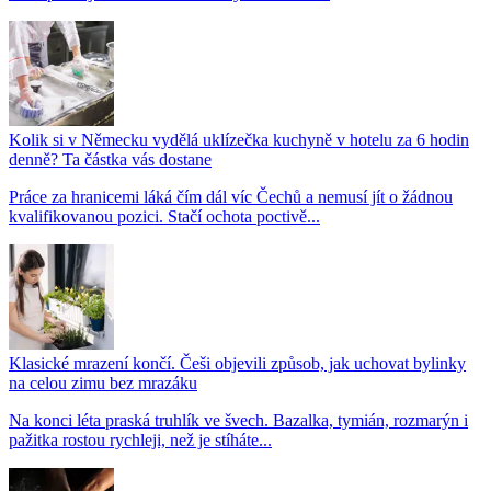
Kolik si v Německu vydělá uklízečka kuchyně v hotelu za 6 hodin
denně? Ta částka vás dostane
Práce za hranicemi láká čím dál víc Čechů a nemusí jít o žádnou
kvalifikovanou pozici. Stačí ochota poctivě...
Klasické mrazení končí. Češi objevili způsob, jak uchovat bylinky
na celou zimu bez mrazáku
Na konci léta praská truhlík ve švech. Bazalka, tymián, rozmarýn i
pažitka rostou rychleji, než je stíháte...