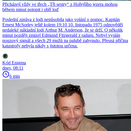
Přicházejí vždy ve třech „Tři sestry“ z Hořejšího jezera mohou
během minut potopit i obří loď
Poslední zpráva z lodi nepůsobila jako volání o pomoc. Kapitán
Ernest McSorley ještě kolem 19:10 10. listopadu 1975 odpověděl
nedaleké nákladní lodi Arthur M. Anderson, že se drží. O několik
minut později zmizel Edmund Fitzgerald z radaru. Nebyl vyslán
nouzový signál a všech 29 mužů na palubě zahynulo. Přesná příčina
katastrofy nebyla nikdy s jistotou určena.
Kód Enigma
dnes, 08:11
6 min