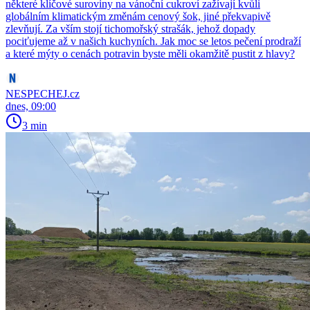
některé klíčové suroviny na vánoční cukroví zažívají kvůli
globálním klimatickým změnám cenový šok, jiné překvapivě
zlevňují. Za vším stojí tichomořský strašák, jehož dopady
pociťujeme až v našich kuchyních. Jak moc se letos pečení prodraží
a které mýty o cenách potravin byste měli okamžitě pustit z hlavy?
NESPECHEJ.cz
dnes, 09:00
3 min