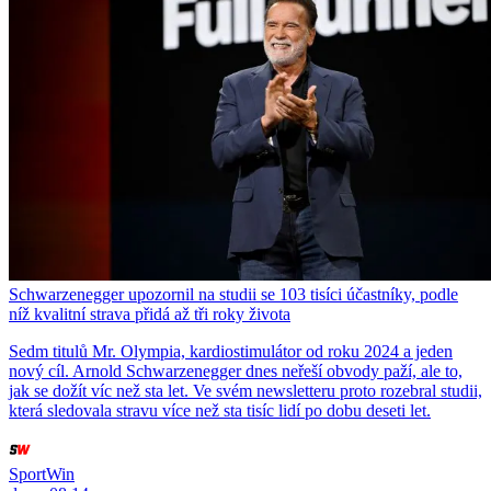
Schwarzenegger upozornil na studii se 103 tisíci účastníky, podle
níž kvalitní strava přidá až tři roky života
Sedm titulů Mr. Olympia, kardiostimulátor od roku 2024 a jeden
nový cíl. Arnold Schwarzenegger dnes neřeší obvody paží, ale to,
jak se dožít víc než sta let. Ve svém newsletteru proto rozebral studii,
která sledovala stravu více než sta tisíc lidí po dobu deseti let.
SportWin