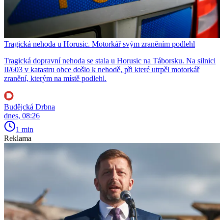
Tragická nehoda u Horusic. Motorkář svým zraněním podlehl
Tragická dopravní nehoda se stala u Horusic na Táborsku. Na silnici
II/603 v katastru obce došlo k nehodě, při které utrpěl motorkář
zranění, kterým na místě podlehl.
Budějcká Drbna
dnes, 08:26
1 min
Reklama