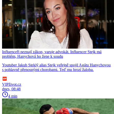
Influenceři neznají zákon, varuje advokát. Influencer Stejk má
problém, Hanychová ho žene k soudu
Youtuber Jakub Steklý alias Stejk veřejně spojil Agátu Hanychovou
s pohlavně přenosnými chorobami. Teď mu hrozí žaloba.
VIPživot.cz
dnes, 08:48
4 min