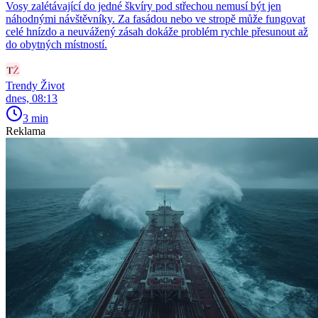
Vosy zalétávající do jedné škvíry pod střechou nemusí být jen
náhodnými návštěvníky. Za fasádou nebo ve stropě může fungovat
celé hnízdo a neuvážený zásah dokáže problém rychle přesunout až
do obytných místností.
Trendy Život
dnes, 08:13
3 min
Reklama