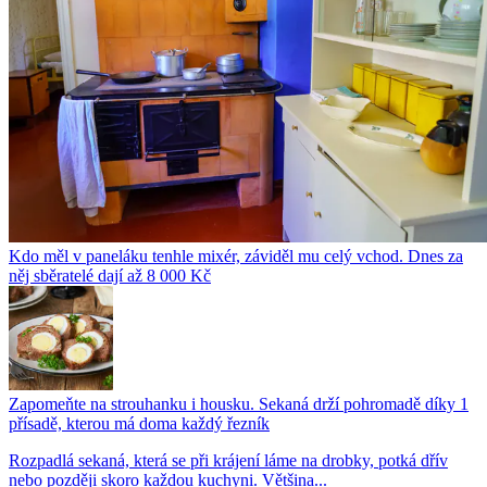
Kdo měl v paneláku tenhle mixér, záviděl mu celý vchod. Dnes za
něj sběratelé dají až 8 000 Kč
Zapomeňte na strouhanku i housku. Sekaná drží pohromadě díky 1
přísadě, kterou má doma každý řezník
Rozpadlá sekaná, která se při krájení láme na drobky, potká dřív
nebo později skoro každou kuchyni. Většina...