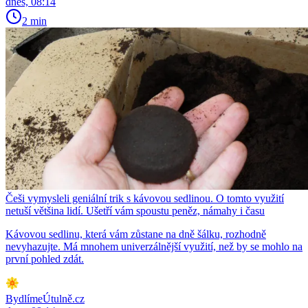
dnes, 08:14
2 min
Češi vymysleli geniální trik s kávovou sedlinou. O tomto využití
netuší většina lidí. Ušetří vám spoustu peněz, námahy i času
Kávovou sedlinu, která vám zůstane na dně šálku, rozhodně
nevyhazujte. Má mnohem univerzálnější využití, než by se mohlo na
první pohled zdát.
BydlímeÚtulně.cz