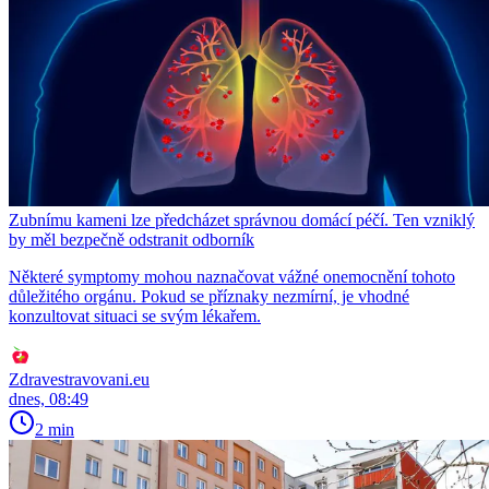
Zubnímu kameni lze předcházet správnou domácí péčí. Ten vzniklý
by měl bezpečně odstranit odborník
Některé symptomy mohou naznačovat vážné onemocnění tohoto
důležitého orgánu. Pokud se příznaky nezmírní, je vhodné
konzultovat situaci se svým lékařem.
Zdravestravovani.eu
dnes, 08:49
2 min