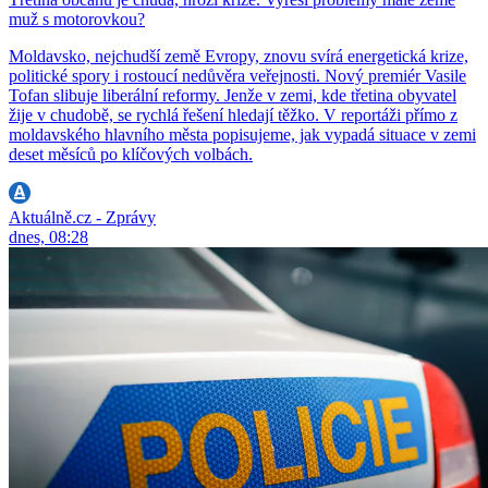
muž s motorovkou?
Moldavsko, nejchudší země Evropy, znovu svírá energetická krize,
politické spory i rostoucí nedůvěra veřejnosti. Nový premiér Vasile
Tofan slibuje liberální reformy. Jenže v zemi, kde třetina obyvatel
žije v chudobě, se rychlá řešení hledají těžko. V reportáži přímo z
moldavského hlavního města popisujeme, jak vypadá situace v zemi
deset měsíců po klíčových volbách.
Aktuálně.cz - Zprávy
dnes, 08:28