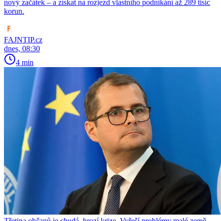
nový začátek – a získat na rozjezd vlastního podnikání až 289 tisíc
korun.
FAJNTIP.cz
dnes, 08:30
4 min
Třetina občanů je chudá, hrozí krize. Vyřeší problémy malé země