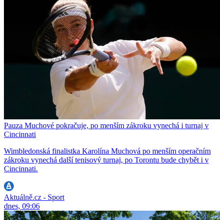
Pauza Muchové pokračuje, po menším zákroku vynechá i turnaj v
Cincinnati
Wimbledonská finalistka Karolína Muchová po menším operačním
zákroku vynechá další tenisový turnaj, po Torontu bude chybět i v
Cincinnati.
Aktuálně.cz - Sport
dnes, 09:06