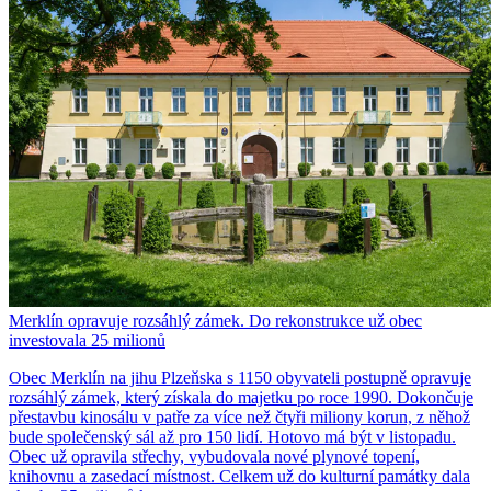
Merklín opravuje rozsáhlý zámek. Do rekonstrukce už obec
investovala 25 milionů
Obec Merklín na jihu Plzeňska s 1150 obyvateli postupně opravuje
rozsáhlý zámek, který získala do majetku po roce 1990. Dokončuje
přestavbu kinosálu v patře za více než čtyři miliony korun, z něhož
bude společenský sál až pro 150 lidí. Hotovo má být v listopadu.
Obec už opravila střechy, vybudovala nové plynové topení,
knihovnu a zasedací místnost. Celkem už do kulturní památky dala