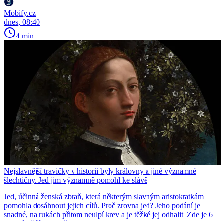
Mobify.cz
dnes, 08:40
4 min
Nejslavnější travičky v historii byly královny a jiné významné
šlechtičny. Jed jim významně pomohl ke slávě
Jed, účinná ženská zbraň, která některým slavným aristokratkám
pomohla dosáhnout jejich cílů. Proč zrovna jed? Jeho podání je
snadné, na rukách přitom neulpí krev a je těžké jej odhalit. Zde je 6