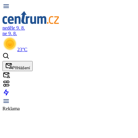
neděle 9. 8.
ne 9. 8.
23°C
Přihlášení
Reklama