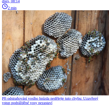
dnes, 08:14
2 min
Při odstraňování vosího hnízda nedělejte tuto chybu: Uzavřený
vstup podrážděné vosy nezastaví