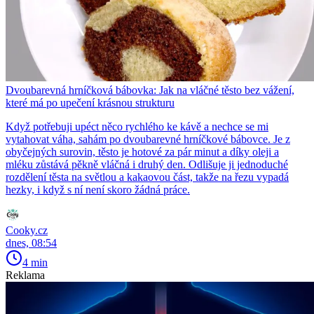
Dvoubarevná hrníčková bábovka: Jak na vláčné těsto bez vážení,
které má po upečení krásnou strukturu
Když potřebuji upéct něco rychlého ke kávě a nechce se mi
vytahovat váha, sahám po dvoubarevné hrníčkové bábovce. Je z
obyčejných surovin, těsto je hotové za pár minut a díky oleji a
mléku zůstává pěkně vláčná i druhý den. Odlišuje ji jednoduché
rozdělení těsta na světlou a kakaovou část, takže na řezu vypadá
hezky, i když s ní není skoro žádná práce.
Cooky.cz
dnes, 08:54
4 min
Reklama