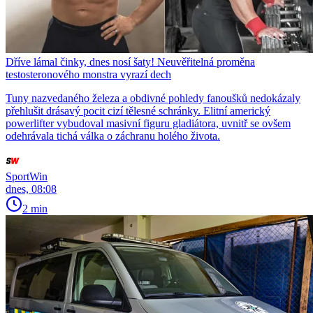
Dříve lámal činky, dnes nosí šaty! Neuvěřitelná proměna
testosteronového monstra vyrazí dech
Tuny nazvedaného železa a obdivné pohledy fanoušků nedokázaly
přehlušit drásavý pocit cizí tělesné schránky. Elitní americký
powerlifter vybudoval masivní figuru gladiátora, uvnitř se ovšem
odehrávala tichá válka o záchranu holého života.
SportWin
dnes, 08:08
2 min