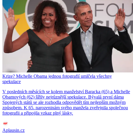
Krize? Michelle Obama jednou fotografií umlčela všechny
spekulace
V posledních měsících se kolem manželství Baracka (65) a Michelle
Obamových (62) šířily nejrůznější spekulace. Bývalá první dáma
Spojených států se ale rozhodla odpovědět tím nejlepším možným
způsobem. K 65. narozeninám svého manžela zveřejnila společnou
fotografii a připojila vzkaz plný lásky.
Aplausin.cz