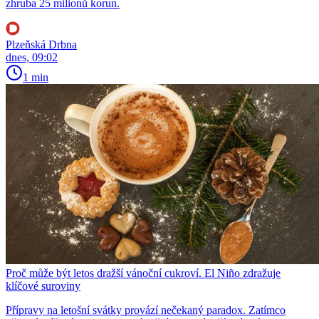
zhruba 25 milionů korun.
Plzeňská Drbna
dnes, 09:02
1 min
Proč může být letos dražší vánoční cukroví. El Niño zdražuje
klíčové suroviny
Přípravy na letošní svátky provází nečekaný paradox. Zatímco