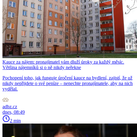
Kauce za nájem: pronajímatel vám dluží úroky za každý měsíc.
Většina nájemníků si o ně nikdy neřekne
Pochopení toho, jak funguje úročení kauce na bydlení, zajistí, že už
nikdy nepřijdete o své peníze – nenechte pronajímatele, aby na nich
vydělal.
adbz.cz
dnes, 08:49
2 min