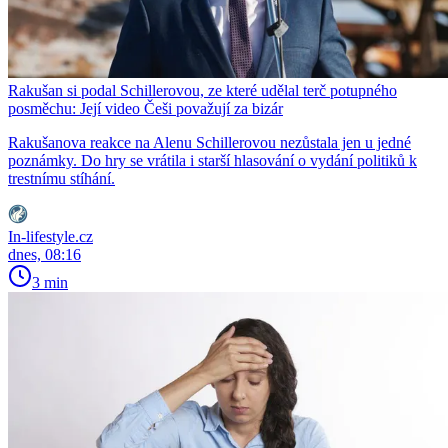
Rakušan si podal Schillerovou, ze které udělal terč potupného
posměchu: Její video Češi považují za bizár
Rakušanova reakce na Alenu Schillerovou nezůstala jen u jedné
poznámky. Do hry se vrátila i starší hlasování o vydání politiků k
trestnímu stíhání.
In-lifestyle.cz
dnes, 08:16
3 min