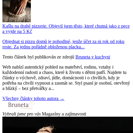
Kašlu na drahé pizzerie. Objevil jsem těsto, které chutná jako z pece
a vyjde na 5 Kč
Objednat si pizzu domů je pohodlné, jenže účet za ni rok od roku
roste. Za jednu pořádně obloženou placku...
Tento článek byl publikován ze zdrojů
Bruneta v kuchyni
Web nabízí autentický pohled na mateřství, rodinu, vztahy i
každodenní radosti a chaos, které k životu s dětmi patří. Najdete tu
články o výchově, zdraví, jídle, domácnosti i o chvílích, kdy je
potřeba na chvíli vypnout a zasmát se. Styl psaní je osobní, otevřený
a blízký – bez přetvářky a...
Všechny články tohoto autora →
Vybrali jsme pro vás
Magazíny a zajímavosti