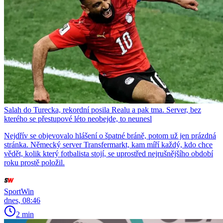
Salah do Turecka, rekordní posila Realu a pak tma. Server, bez
kterého se přestupové léto neobejde, to neunesl
Nejdřív se objevovalo hlášení o špatné bráně, potom už jen prázdná
stránka. Německý server Transfermarkt, kam míří každý, kdo chce
vědět, kolik který fotbalista stojí, se uprostřed nejrušnějšího období
roku prostě položil.
SportWin
dnes, 08:46
2 min