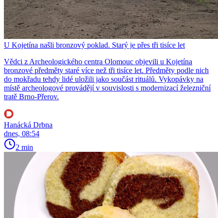
U Kojetína našli bronzový poklad. Starý je přes tři tisíce let
Vědci z Archeologického centra Olomouc objevili u Kojetína
bronzové předměty staré více než tři tisíce let. Předměty podle nich
do mokřadu tehdy lidé uložili jako součást rituálů. Vykopávky na
místě archeologové provádějí v souvislosti s modernizací železniční
tratě Brno-Přerov.
Hanácká Drbna
dnes, 08:54
2 min