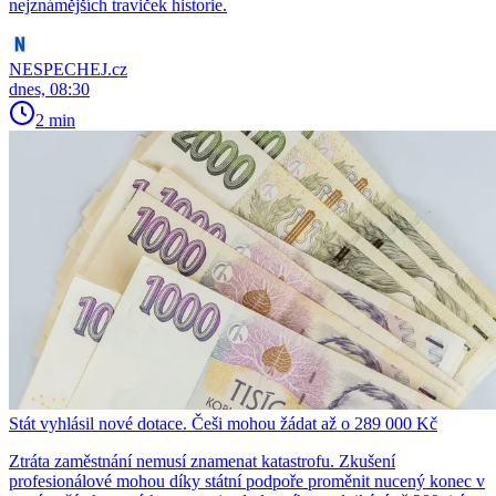
nejznámějších traviček historie.
NESPECHEJ.cz
dnes, 08:30
2 min
Stát vyhlásil nové dotace. Češi mohou žádat až o 289 000 Kč
Ztráta zaměstnání nemusí znamenat katastrofu. Zkušení
profesionálové mohou díky státní podpoře proměnit nucený konec v