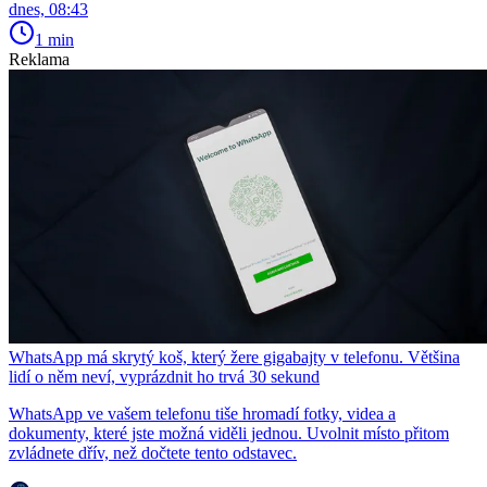
dnes, 08:43
1 min
Reklama
WhatsApp má skrytý koš, který žere gigabajty v telefonu. Většina
lidí o něm neví, vyprázdnit ho trvá 30 sekund
WhatsApp ve vašem telefonu tiše hromadí fotky, videa a
dokumenty, které jste možná viděli jednou. Uvolnit místo přitom
zvládnete dřív, než dočtete tento odstavec.