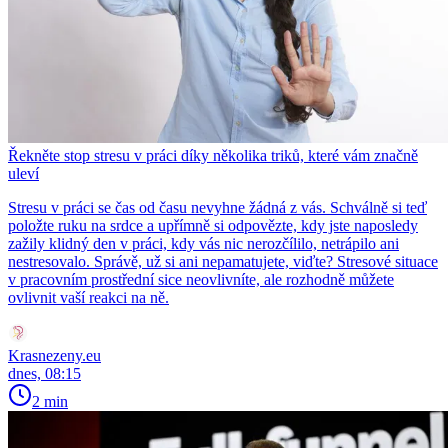
Řekněte stop stresu v práci díky několika triků, které vám značně
uleví
Stresu v práci se čas od času nevyhne žádná z vás. Schválně si teď
položte ruku na srdce a upřímně si odpovězte, kdy jste naposledy
zažily klidný den v práci, kdy vás nic nerozčílilo, netrápilo ani
nestresovalo. Správě, už si ani nepamatujete, viďte? Stresové situace
v pracovním prostřední sice neovlivníte, ale rozhodně můžete
ovlivnit vaší reakci na ně.
Krasnezeny.eu
dnes, 08:15
2 min