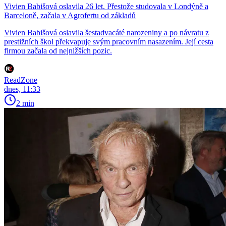
Vivien Babišová oslavila 26 let. Přestože studovala v Londýně a
Barceloně, začala v Agrofertu od základů
Vivien Babišová oslavila šestadvacáté narozeniny a po návratu z
prestižních škol překvapuje svým pracovním nasazením. Její cesta
firmou začala od nejnižších pozic.
ReadZone
dnes, 11:33
2 min