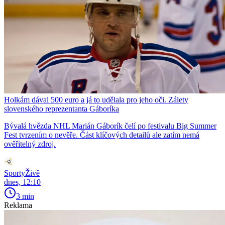
Holkám dával 500 euro a já to udělala pro jeho oči. Zálety
slovenského reprezentanta Gáboríka
Bývalá hvězda NHL Marián Gáborík čelí po festivalu Big Summer
Fest tvrzením o nevěře. Část klíčových detailů ale zatím nemá
ověřitelný zdroj.
SportyŽivě
dnes, 12:10
3 min
Reklama