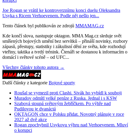
korupci
Joe Rogan se vrátil ke kontroverznímu konci duelu Oleksandra
Usyka s Ricem Verhoevenem. Podle něj nešlo jen...
Tento článek byl publikován ze zdrojů
MMAMAG.cz
Kde končí slova, nastupuje oktagon. MMA Mag.cz sleduje svět
smíšených bojových umění bez servítků – přináší novinky, rozbory
zápasů, přestupy, statistiky i zákulisní dění ze světa, kde rozhodují
vteřiny, taktika a tvrdý trénink. Čtenáři se dostanou k informacím o
domácí i světové scéně – od UFC...
Všechny články tohoto autora →
Další články z kategorie
Bojové sporty
Roušal se vymezil proti Clashi. Sivák ho vybídl k souboji
Muradov odmítl velké peníze z Ruska. Jednal i s KSW
Szabová stoupá světovým žebříčkem. Po výhře nad
Pudilovou je dvanáctá
OKTAGON chce v Polsku přidat. Novotný plánuje v roce
2027 až dvě akce
Rogan zpochybnil Usykovu výhru nad Verhoevenem. Mluví
o korupci