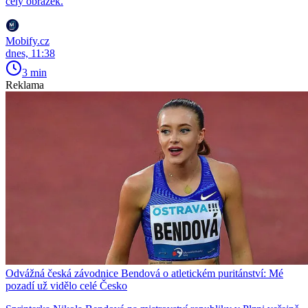
celý obrázek.
Mobify.cz
dnes, 11:38
3 min
Reklama
Odvážná česká závodnice Bendová o atletickém puritánství: Mé
pozadí už vidělo celé Česko