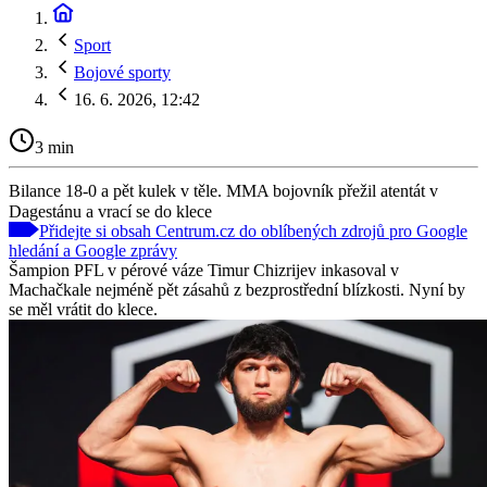
Sport
Bojové sporty
16. 6. 2026, 12:42
3 min
Bilance 18-0 a pět kulek v těle. MMA bojovník přežil atentát v
Dagestánu a vrací se do klece
Přidejte si obsah Centrum.cz do oblíbených zdrojů pro Google
hledání a Google zprávy
Šampion PFL v pérové váze Timur Chizrijev inkasoval v
Machačkale nejméně pět zásahů z bezprostřední blízkosti. Nyní by
se měl vrátit do klece.