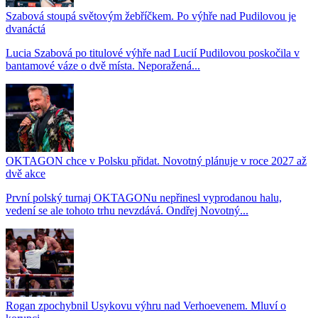
Szabová stoupá světovým žebříčkem. Po výhře nad Pudilovou je
dvanáctá
Lucia Szabová po titulové výhře nad Lucií Pudilovou poskočila v
bantamové váze o dvě místa. Neporažená...
OKTAGON chce v Polsku přidat. Novotný plánuje v roce 2027 až
dvě akce
První polský turnaj OKTAGONu nepřinesl vyprodanou halu,
vedení se ale tohoto trhu nevzdává. Ondřej Novotný...
Rogan zpochybnil Usykovu výhru nad Verhoevenem. Mluví o