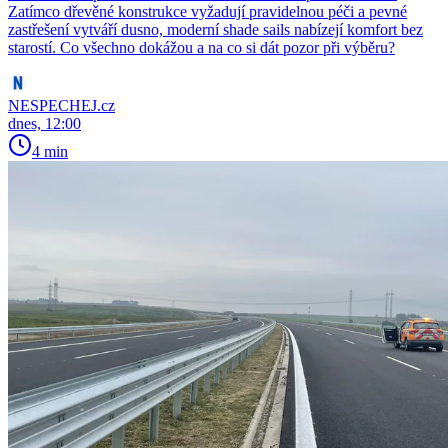
Zatímco dřevěné konstrukce vyžadují pravidelnou péči a pevné
zastřešení vytváří dusno, moderní shade sails nabízejí komfort bez
starostí. Co všechno dokážou a na co si dát pozor při výběru?
NESPECHEJ.cz
dnes, 12:00
4 min