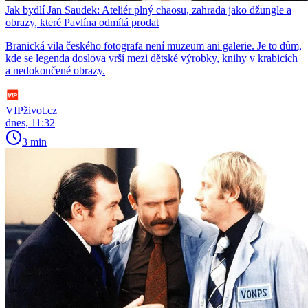
Jak bydlí Jan Saudek: Ateliér plný chaosu, zahrada jako džungle a
obrazy, které Pavlína odmítá prodat
Branická vila českého fotografa není muzeum ani galerie. Je to dům,
kde se legenda doslova vrší mezi dětské výrobky, knihy v krabicích
a nedokončené obrazy.
VIPživot.cz
dnes, 11:32
3 min