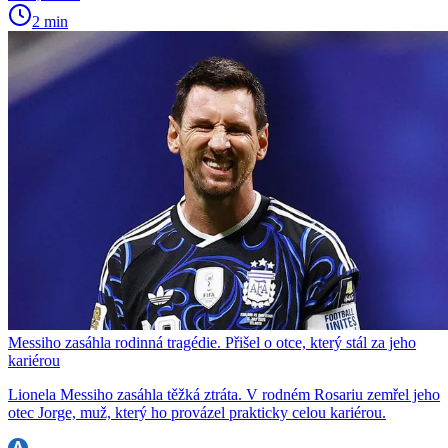
2 min
Messiho zasáhla rodinná tragédie. Přišel o otce, který stál za jeho
kariérou
Lionela Messiho zasáhla těžká ztráta. V rodném Rosariu zemřel jeho
otec Jorge, muž, který ho provázel prakticky celou kariérou.