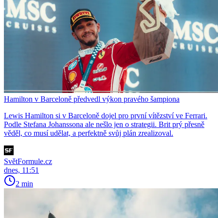
Hamilton v Barceloně předvedl výkon pravého šampiona
Lewis Hamilton si v Barceloně dojel pro první vítězství ve Ferrari.
Podle Stefana Johanssona ale nešlo jen o strategii. Brit prý přesně
věděl, co musí udělat, a perfektně svůj plán zrealizoval.
SvětFormule.cz
dnes, 11:51
2 min