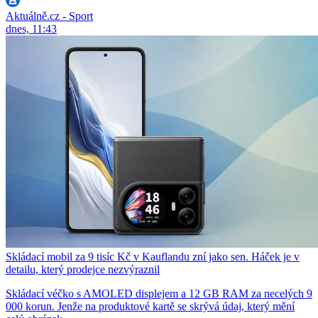
Aktuálně.cz - Sport
dnes, 11:43
Skládací mobil za 9 tisíc Kč v Kauflandu zní jako sen. Háček je v
detailu, který prodejce nezvýraznil
Skládací véčko s AMOLED displejem a 12 GB RAM za necelých 9
000 korun. Jenže na produktové kartě se skrývá údaj, který mění