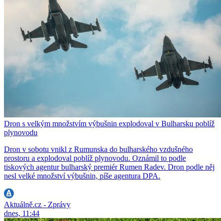
Dron s velkým množstvím výbušnin explodoval v Bulharsku poblíž
plynovodu
Dron v sobotu vnikl z Rumunska do bulharského vzdušného
prostoru a explodoval poblíž plynovodu. Oznámil to podle
tiskových agentur bulharský premiér Rumen Radev. Dron podle něj
nesl velké množství výbušnin, píše agentura DPA.
Aktuálně.cz - Zprávy
dnes, 11:44