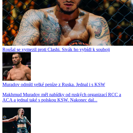
Roušal se vymezil proti Clashi. Sivák ho vybídl k souboji
Muradov odmítl velké peníze z Ruska. Jednal i s KSW
Makhmud Muradov měl nabídky od ruských organizací RCC a
ACA a jednal také s polskou KSW. Nakonec dal...