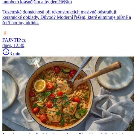
mnohem krásnějším a hygieničtějším
Tuzemské domácnosti při rekonstrukcích masivně odstraňují
keramické obklady. Důvod? Moderní řešení, které eliminuje plísně a
šetří hodiny úklidu.
FAJNTIP.cz
dnes, 12:30
3 min