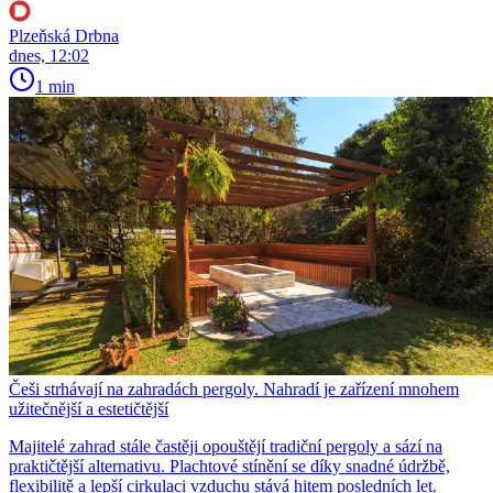
Plzeňská Drbna
dnes, 12:02
1 min
Češi strhávají na zahradách pergoly. Nahradí je zařízení mnohem
užitečnější a estetičtější
Majitelé zahrad stále častěji opouštějí tradiční pergoly a sází na
praktičtější alternativu. Plachtové stínění se díky snadné údržbě,
flexibilitě a lepší cirkulaci vzduchu stává hitem posledních let.