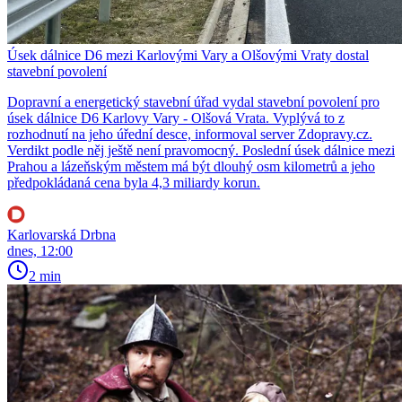
Úsek dálnice D6 mezi Karlovými Vary a Olšovými Vraty dostal
stavební povolení
Dopravní a energetický stavební úřad vydal stavební povolení pro
úsek dálnice D6 Karlovy Vary - Olšová Vrata. Vyplývá to z
rozhodnutí na jeho úřední desce, informoval server Zdopravy.cz.
Verdikt podle něj ještě není pravomocný. Poslední úsek dálnice mezi
Prahou a lázeňským městem má být dlouhý osm kilometrů a jeho
předpokládaná cena byla 4,3 miliardy korun.
Karlovarská Drbna
dnes, 12:00
2 min