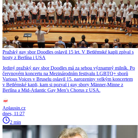
Pražský gay sbor Doodles oslavil 15 let. V Betlémské kapli zpíval s
hosty z Berlína i USA
Jediný pražský gay sbor Doodles má za sebou významný milník. Po
červnovém koncertu na Mezinárodním festivalu LGBTQ+ sborů
Various Voices v Bruselu oslavil 15. narozeniny velkým koncertem
v Betlémské kapli, kam si pozval i gay sbory Männer-Minne z
Berlína a Mid-Atlantic Gay Men’s Chorus z USA.
Aplausin.cz
dnes, 11:27
2 min