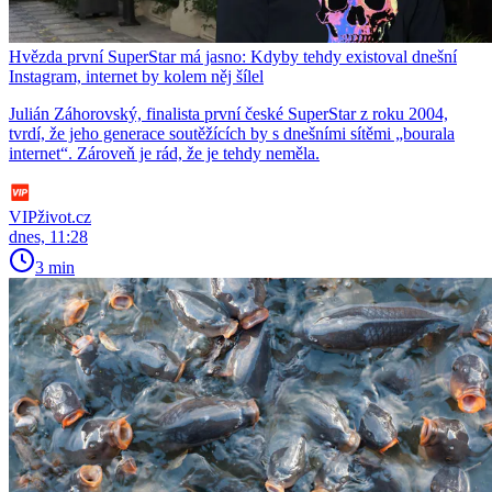
Hvězda první SuperStar má jasno: Kdyby tehdy existoval dnešní
Instagram, internet by kolem něj šílel
Julián Záhorovský, finalista první české SuperStar z roku 2004,
tvrdí, že jeho generace soutěžících by s dnešními sítěmi „bourala
internet“. Zároveň je rád, že je tehdy neměla.
VIPživot.cz
dnes, 11:28
3 min