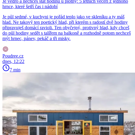
Je vedro a nechceš stát hodinu u plotny: 5 letních večeří z jednoho
hrnce, které šetří čas i nádobí
Je půl sedmé, v kuchyni je pořád teplo jako ve skleníku a ty máš
hlad. Ne takový ten poetický hlad, při kterém s radostí dvě hodiny
připravuješ domácí ravioli. Ten obyčejný, protivný hlad, kdy chceš
do půl hodiny sedět s talířem na balkoně a rozhodně potom nechceš
mýt hrnec, pánev, pekáč a tři misky.
Poudree.cz
dnes, 12:22
7 min