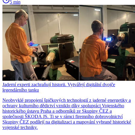
5 min
Jaderní experti zachraňují historii. Vytvářejí digitální dvojče
legendárního tanku
Neobvyklé propojení špičkových technologií z jaderné energetiky a
ochrany kulturního dědictví vzniklo díky spolupráci Vojenského
historického ústavu Praha a odborníků ze Skupiny ČEZ a
společnosti ŠKODA JS. Ti se v rámci firemního dobrovolnictví
Skupiny ČEZ podílejí na digitalizaci a mapování vybrané historické
vojenské techniky.