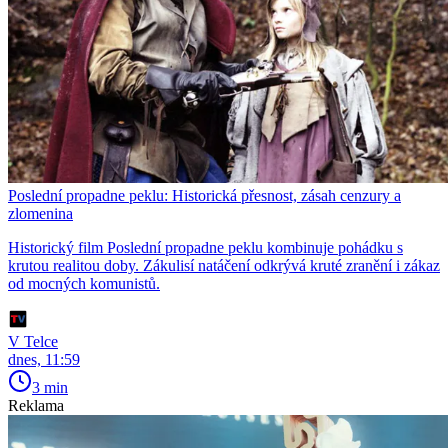
Poslední propadne peklu: Historická přesnost, zásah cenzury a
zlomenina
Historický film Poslední propadne peklu kombinuje pohádku s
krutou realitou doby. Zákulisí natáčení odkrývá kruté zranění i zákaz
od mocných komunistů.
V Telce
dnes, 11:59
3 min
Reklama