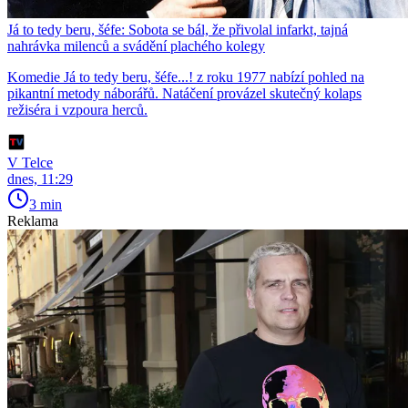
Já to tedy beru, šéfe: Sobota se bál, že přivolal infarkt, tajná
nahrávka milenců a svádění plachého kolegy
Komedie Já to tedy beru, šéfe...! z roku 1977 nabízí pohled na
pikantní metody náborářů. Natáčení provázel skutečný kolaps
režiséra i vzpoura herců.
V Telce
dnes, 11:29
3 min
Reklama