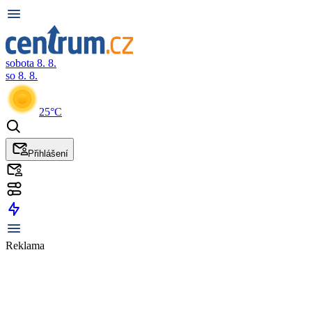
sobota 8. 8.
so 8. 8.
25°C
Přihlášení
Reklama