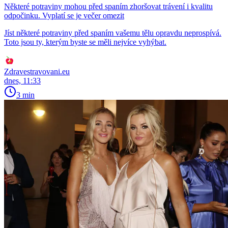
Některé potraviny mohou před spaním zhoršovat trávení i kvalitu
odpočinku. Vyplatí se je večer omezit
Jíst některé potraviny před spaním vašemu tělu opravdu neprospívá.
Toto jsou ty, kterým byste se měli nejvíce vyhýbat.
Zdravestravovani.eu
dnes, 11:33
3 min