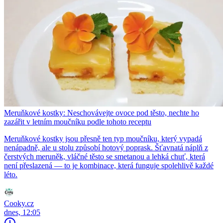
Meruňkové kostky: Neschovávejte ovoce pod těsto, nechte ho
zazářit v letním moučníku podle tohoto receptu
Meruňkové kostky jsou přesně ten typ moučníku, který vypadá
nenápadně, ale u stolu způsobí hotový poprask. Šťavnatá náplň z
čerstvých meruněk, vláčné těsto se smetanou a lehká chuť, která
není přeslazená — to je kombinace, která funguje spolehlivě každé
léto.
Cooky.cz
dnes, 12:05