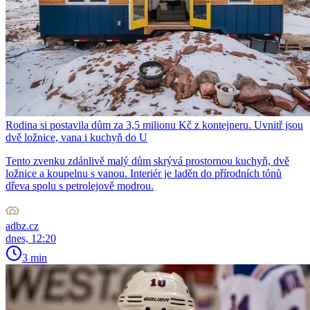
Rodina si postavila dům za 3,5 milionu Kč z kontejneru. Uvnitř jsou
dvě ložnice, vana i kuchyň do U
Tento zvenku zdánlivě malý dům skrývá prostornou kuchyň, dvě
ložnice a koupelnu s vanou. Interiér je laděn do přírodních tónů
dřeva spolu s petrolejově modrou.
adbz.cz
dnes, 12:20
3 min