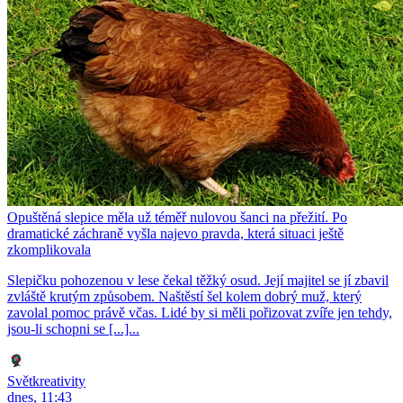
Opuštěná slepice měla už téměř nulovou šanci na přežití. Po
dramatické záchraně vyšla najevo pravda, která situaci ještě
zkomplikovala
Slepičku pohozenou v lese čekal těžký osud. Její majitel se jí zbavil
zvláště krutým způsobem. Naštěstí šel kolem dobrý muž, který
zavolal pomoc právě včas. Lidé by si měli pořizovat zvíře jen tehdy,
jsou-li schopni se [...]...
Světkreativity
dnes, 11:43