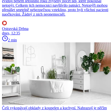
evidují během letošního roku zvýšený počet lidí, které pokousal
netopýr. Celkem jich nemocnici navštívilo patnáct. Netopýři mohou
přenášet smrtelně nebezpečnou vzteklinu, proto byli všichni pacienti
naočkováni. Žádný z nich neonemocněl.
Ostravská Drbna
dnes, 12:35
2 min
Češi vykopávají obklady z koupelen a kuchyní. Nahrazují je něčím