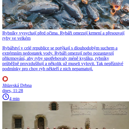
Rybníky vysychají před očima. Rybáři omezují krmení a přesouvají
ryby ve velkém
Rybářství v celé republice se potýkají s dlouhodobým suchem a
extrémním nedostatek vody. Rybáři omezují nebo pozastavují
přikrmování, aby ryby spotřebovaly méně kyslíku, rybníky
průběžně provzdušňují a několik už museli vylovit. Tak nepříznivé
podmínky pro chov ryb někteří z nich nepamatují.
Jihlavská Drbna
dnes, 11:28
4 min