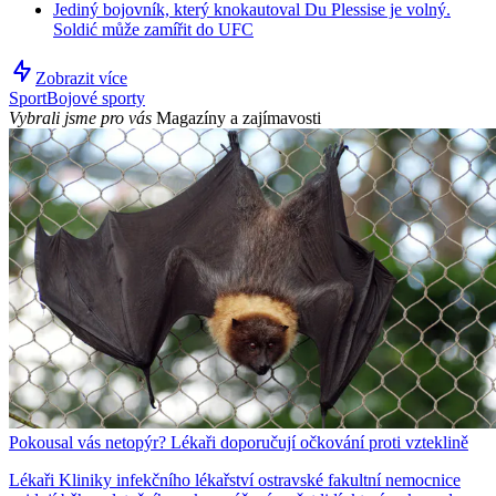
Jediný bojovník, který knokautoval Du Plessise je volný.
Soldić může zamířit do UFC
Zobrazit více
Sport
Bojové sporty
Vybrali jsme pro vás
Magazíny a zajímavosti
Pokousal vás netopýr? Lékaři doporučují očkování proti vzteklině
Lékaři Kliniky infekčního lékařství ostravské fakultní nemocnice