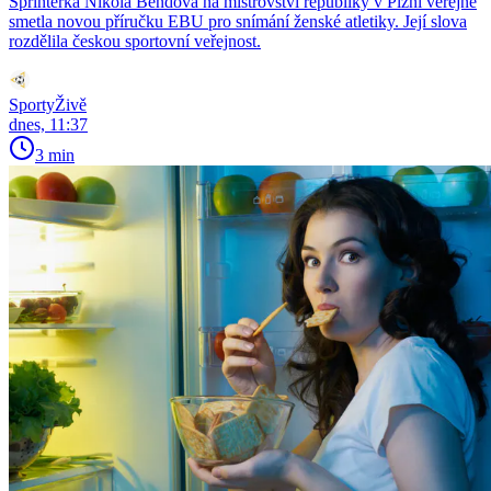
Sprinterka Nikola Bendová na mistrovství republiky v Plzni veřejně
smetla novou příručku EBU pro snímání ženské atletiky. Její slova
rozdělila českou sportovní veřejnost.
SportyŽivě
dnes, 11:37
3 min