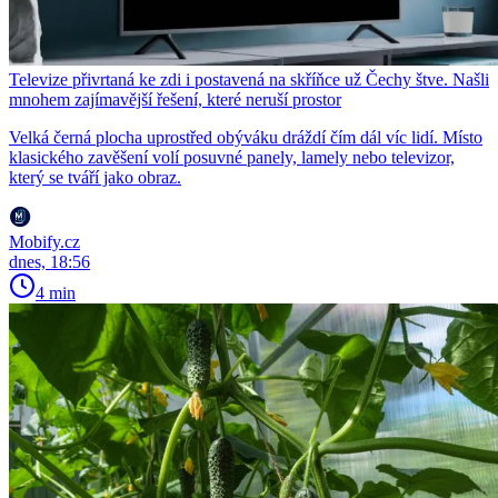
Televize přivrtaná ke zdi i postavená na skříňce už Čechy štve. Našli
mnohem zajímavější řešení, které neruší prostor
Velká černá plocha uprostřed obýváku dráždí čím dál víc lidí. Místo
klasického zavěšení volí posuvné panely, lamely nebo televizor,
který se tváří jako obraz.
Mobify.cz
dnes, 18:56
4 min