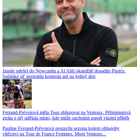
Jaissle odešel do Newcastlu a Al Ahli okamžitě dosadilo Pusiće.
Saúdská síť neztratila kontrolu ani na jediný den
Ferrand-Prévotová měla Tour obhajovat na Ventoux. Pětiminutová
ztráta z něj udělala místo, kde může zachránit aspoň vlastní příběh
Pauline Ferrand-Prévotová postavila sezonu kolem obhajoby
vítězství na Tour de France Femmes. Mont Ventoux...