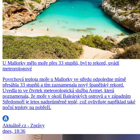
U Mallorky mělo moře přes 33 stupňů, byl to rekord, uvádí
meteorologové
Povrchová teplota moře u Mallorky ve středu odpoledne mírně
přesáhla 33 stupňů a tím zaznamenala nový španělský rekord.
Uvedla to ve čtvrtek meteorologická služba Aemet, která
poznamenala, že moře v okolí Baleárských ostrovů a v západním
Středomoří je letos nadprůměrně teplé, což ovlivňuje například také
noční teploty na pobřeží.
Aktuálně.cz - Zprávy
dnes, 18:36