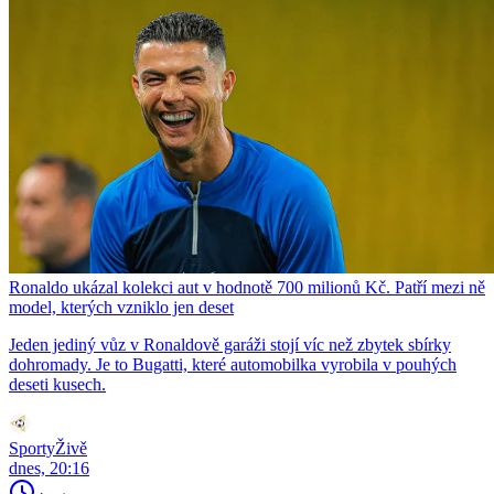
Ronaldo ukázal kolekci aut v hodnotě 700 milionů Kč. Patří mezi ně
model, kterých vzniklo jen deset
Jeden jediný vůz v Ronaldově garáži stojí víc než zbytek sbírky
dohromady. Je to Bugatti, které automobilka vyrobila v pouhých
deseti kusech.
SportyŽivě
dnes, 20:16