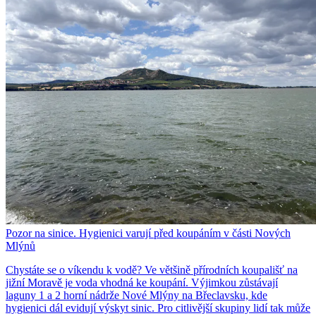
Pozor na sinice. Hygienici varují před koupáním v části Nových
Mlýnů
Chystáte se o víkendu k vodě? Ve většině přírodních koupališť na
jižní Moravě je voda vhodná ke koupání. Výjimkou zůstávají
laguny 1 a 2 horní nádrže Nové Mlýny na Břeclavsku, kde
hygienici dál evidují výskyt sinic. Pro citlivější skupiny lidí tak může