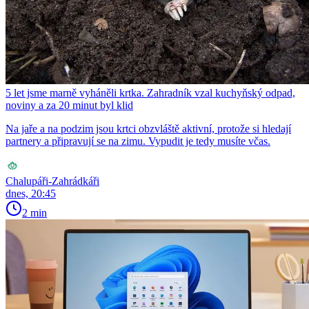
5 let jsme marně vyháněli krtka. Zahradník vzal kuchyňský odpad,
noviny a za 20 minut byl klid
Na jaře a na podzim jsou krtci obzvláště aktivní, protože si hledají
partnery a připravují se na zimu. Vypudit je tedy musíte včas.
Chalupáři-Zahrádkáři
dnes, 20:45
2 min