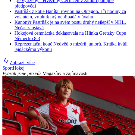
„Je vyřízený.“ Hvězdný Čech čelí v zámoří potupné
předpovědi
Pastrňák z kotle Baníku rovnou na Oktagon. Tři hodiny za
volantem, vrtulník prý nepřipadá v úvahu
Kanonýr Pastrňák je na svém postu druhý nejlepší v NHL.
Nečas zaostává
Hokejová osmnáctka deklasovala na Hlinka Gretzky Cupu
Německo 8:3
Reprezentační kouč Nedvěd o mizérii juniorů. Kritika kvůli
lajdáckému výkonu
Zobrazit více
Sport
Hokej
Vybrali jsme pro vás
Magazíny a zajímavosti