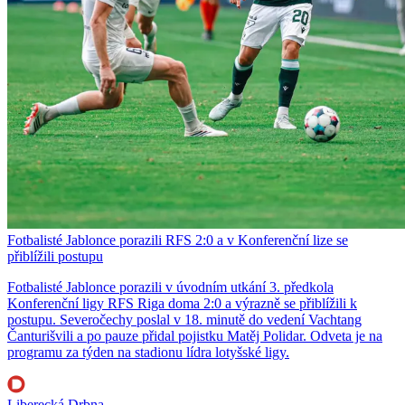
Fotbalisté Jablonce porazili RFS 2:0 a v Konferenční lize se
přiblížili postupu
Fotbalisté Jablonce porazili v úvodním utkání 3. předkola
Konferenční ligy RFS Riga doma 2:0 a výrazně se přiblížili k
postupu. Severočechy poslal v 18. minutě do vedení Vachtang
Čanturišvili a po pauze přidal pojistku Matěj Polidar. Odveta je na
programu za týden na stadionu lídra lotyšské ligy.
Liberecká Drbna