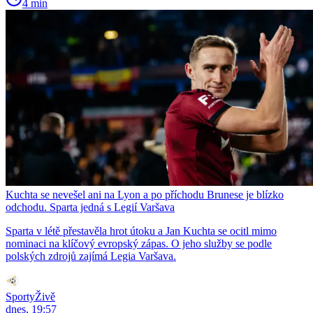
4 min
Kuchta se nevešel ani na Lyon a po příchodu Brunese je blízko
odchodu. Sparta jedná s Legií Varšava
Sparta v létě přestavěla hrot útoku a Jan Kuchta se ocitl mimo
nominaci na klíčový evropský zápas. O jeho služby se podle
polských zdrojů zajímá Legia Varšava.
SportyŽivě
dnes, 19:57