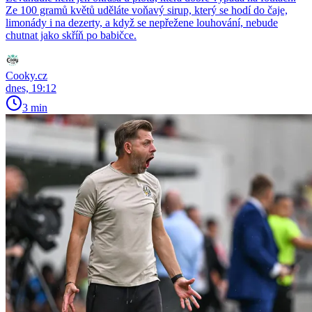
Ze 100 gramů květů uděláte voňavý sirup, který se hodí do čaje,
limonády i na dezerty, a když se nepřežene louhování, nebude
chutnat jako skříň po babičce.
Cooky.cz
dnes, 19:12
3 min