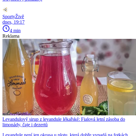
SportyŽivě
dnes, 19:17
4 min
Reklama
Levandulový sirup z levandule lékařské: Fialová letní zásoba do
limonády, čaje i dezertů
Levandule není jen okrasa u plotu, která dobře vypadá na fotkách.