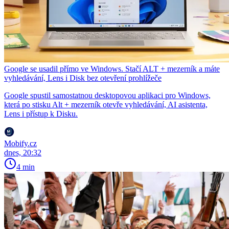
Google se usadil přímo ve Windows. Stačí ALT + mezerník a máte
vyhledávání, Lens i Disk bez otevření prohlížeče
Google spustil samostatnou desktopovou aplikaci pro Windows,
která po stisku Alt + mezerník otevře vyhledávání, AI asistenta,
Lens i přístup k Disku.
Mobify.cz
dnes, 20:32
4 min