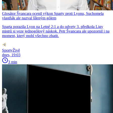
Glosátor Švancara ocenil výkon Sparty proti Lyonu, Suchomela
vlastňák ale nazval šíleným gólem
Sparta porazila Lyon na Letné 2:1 a do odvety 3. předkola Ligy
mistrů si veze jednogólový náskok. Petr Švancara ale upozornil i na
moment, který mohl všechno zhatit.
SportyŽivě
dnes, 19:03
3 min