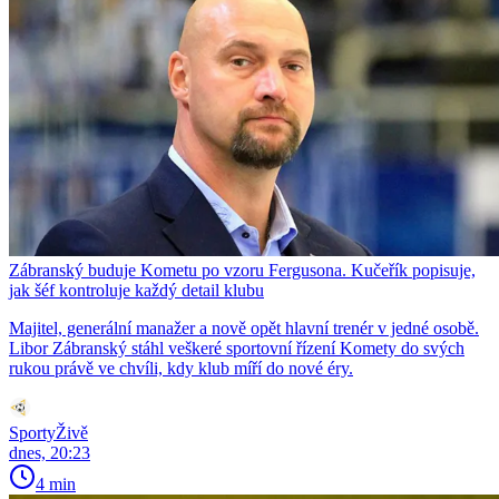
Zábranský buduje Kometu po vzoru Fergusona. Kučeřík popisuje,
jak šéf kontroluje každý detail klubu
Majitel, generální manažer a nově opět hlavní trenér v jedné osobě.
Libor Zábranský stáhl veškeré sportovní řízení Komety do svých
rukou právě ve chvíli, kdy klub míří do nové éry.
SportyŽivě
dnes, 20:23
4 min