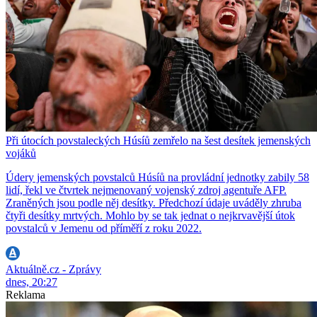
Při útocích povstaleckých Húsíů zemřelo na šest desítek jemenských
vojáků
Údery jemenských povstalců Húsíů na provládní jednotky zabily 58
lidí, řekl ve čtvrtek nejmenovaný vojenský zdroj agentuře AFP.
Zraněných jsou podle něj desítky. Předchozí údaje uváděly zhruba
čtyři desítky mrtvých. Mohlo by se tak jednat o nejkrvavější útok
povstalců v Jemenu od příměří z roku 2022.
Aktuálně.cz - Zprávy
dnes, 20:27
Reklama