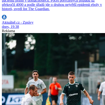
pacientů přímo v domácnostech. Počet potvrzených případů už
překročil 4000 a podle úřadů jde o druhou největší epidemii eboly v
historii, uvedl list The Guardian.
Aktuálně.cz - Zprávy
dnes, 19:38
Reklama