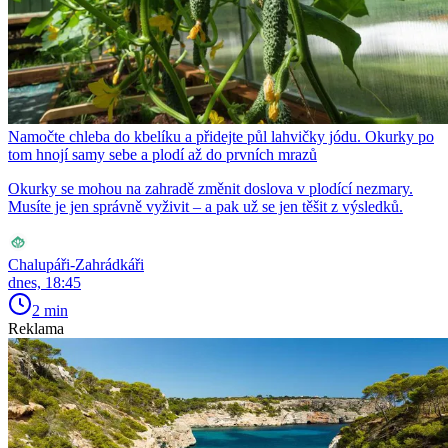
Namočte chleba do kbelíku a přidejte půl lahvičky jódu. Okurky po
tom hnojí samy sebe a plodí až do prvních mrazů
Okurky se mohou na zahradě změnit doslova v plodící nezmary.
Musíte je jen správně vyživit – a pak už se jen těšit z výsledků.
Chalupáři-Zahrádkáři
dnes, 18:45
2 min
Reklama