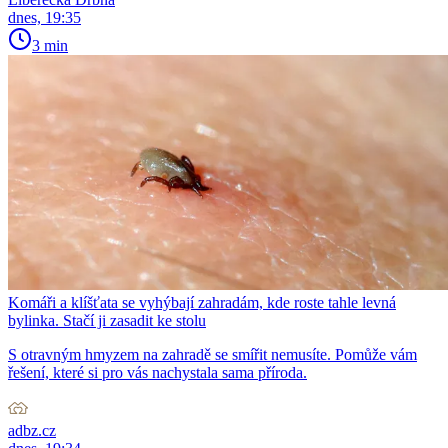
dnes, 19:35
3 min
Komáři a klíšťata se vyhýbají zahradám, kde roste tahle levná
bylinka. Stačí ji zasadit ke stolu
S otravným hmyzem na zahradě se smířit nemusíte. Pomůže vám
řešení, které si pro vás nachystala sama příroda.
adbz.cz