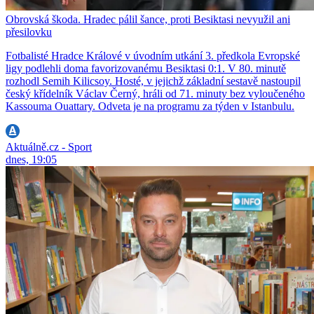
Obrovská škoda. Hradec pálil šance, proti Besiktasi nevyužil ani
přesilovku
Fotbalisté Hradce Králové v úvodním utkání 3. předkola Evropské
ligy podlehli doma favorizovanému Besiktasi 0:1. V 80. minutě
rozhodl Semih Kilicsoy. Hosté, v jejichž základní sestavě nastoupil
český křídelník Václav Černý, hráli od 71. minuty bez vyloučeného
Kassouma Ouattary. Odveta je na programu za týden v Istanbulu.
Aktuálně.cz - Sport
dnes, 19:05