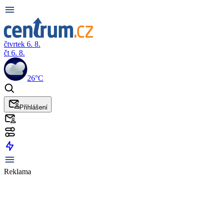
čtvrtek 6. 8.
čt 6. 8.
26°C
Přihlášení
Reklama