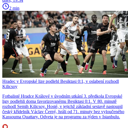
dnes, 19:34
2 min
Hradec v Evropské lize podlehl Besiktasi 0:1, v oslabení rozhodl
Kilicsoy
Fotbalisté Hradce Králové v úvodním utkání 3. předkola Evropské
ligy podlehli doma favorizovanému Besiktasi 0:1. V 80. minutě
rozhodl Semih Kilicsoy. Hosté, v jejichž základní sestavě nastoupil
český křídelník Václav Černý, hráli od 71. minuty bez vyloučeného
Kassouma Ouattary. Odveta je na programu za týden v Istanbulu.