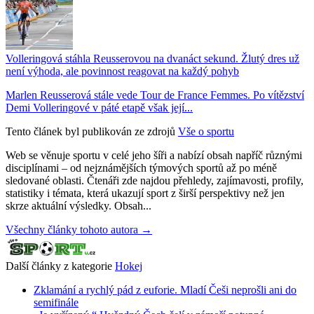
Volleringová stáhla Reusserovou na dvanáct sekund. Žlutý dres už
není výhoda, ale povinnost reagovat na každý pohyb
Marlen Reusserová stále vede Tour de France Femmes. Po vítězství
Demi Volleringové v páté etapě však její...
Tento článek byl publikován ze zdrojů
Vše o sportu
Web se věnuje sportu v celé jeho šíři a nabízí obsah napříč různými
disciplínami – od nejznámějších týmových sportů až po méně
sledované oblasti. Čtenáři zde najdou přehledy, zajímavosti, profily,
statistiky i témata, která ukazují sport z širší perspektivy než jen
skrze aktuální výsledky. Obsah...
Všechny články tohoto autora →
Další články z kategorie
Hokej
Zklamání a rychlý pád z euforie. Mladí Češi neprošli ani do
semifinále