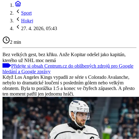
Sport
Hokej
27. 4. 2026, 05:43
2 min
Bez velkých gest, bez křiku. Anže Kopitar odešel jako kapitán,
kterého už NHL moc nemá
Přidejte si obsah Centrum.cz do oblíbených zdrojů pro Google
hledání a Google zprávy
Když Los Angeles Kings vypadli ze série s Colorado Avalanche,
nebylo to dramatické loučení s posledním gólem nebo velkým
obratem. Byla to porážka 1:5 a konec ve čtyřech zápasech. A přesto
ten moment patřil jen jednomu hráči.