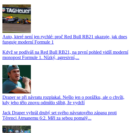
Auto, které není jen rychlé: proč Red Bull RB21 ukazuje, jak dnes
funguje moderní Formule 1
Když se podíváš na Red Bull RB21, na první pohled vidíš moderní
monopost Formule 1. Nízký, agresivní,...
Draper se při návratu rozplakal. Nešlo jen o porážku, ale o chvíli,
kdy jeho tělo znovu odmítlo slíbit, že vydrží
Jack Draper vyhrál druhý set svého návratového zápasu proti
Térenci Atmanemu 6:2. Měl za sebou pomalý...