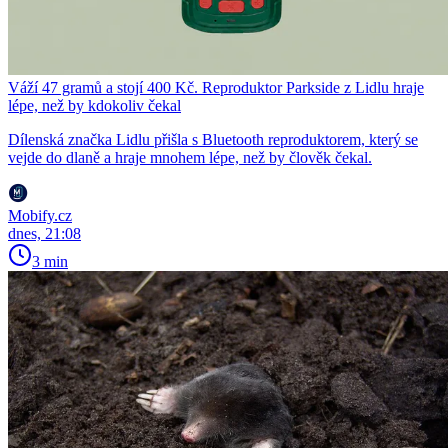
Váží 47 gramů a stojí 400 Kč. Reproduktor Parkside z Lidlu hraje
lépe, než by kdokoliv čekal
Dílenská značka Lidlu přišla s Bluetooth reproduktorem, který se
vejde do dlaně a hraje mnohem lépe, než by člověk čekal.
Mobify.cz
dnes, 21:08
3 min