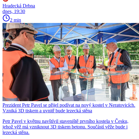
Hradecká Drbna
dnes, 19:30
2 min
Prezident Petr Pavel se přijel podívat na nový kostel v Neratovicích.
Vzniká 3D tiskem a uvnitř bude lezecká stěna
Petr Pavel v květnu navštívil staveniště prvního kostela v Česku,
jehož věž má vzniknout 3D tiskem betonu. Součástí věže bude i
lezecká stěna.