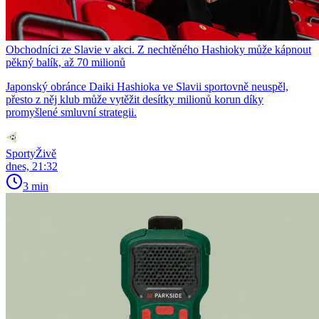
Obchodníci ze Slavie v akci. Z nechtěného Hashioky může kápnout
pěkný balík, až 70 milionů
Japonský obránce Daiki Hashioka ve Slavii sportovně neuspěl,
přesto z něj klub může vytěžit desítky milionů korun díky
promyšlené smluvní strategii.
SportyŽivě
dnes, 21:32
3 min