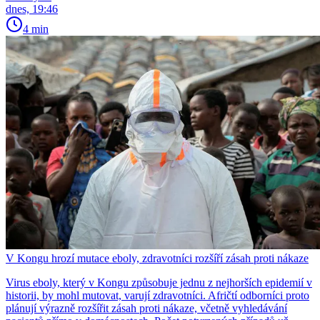
dnes, 19:46
4 min
V Kongu hrozí mutace eboly, zdravotníci rozšíří zásah proti nákaze
Virus eboly, který v Kongu způsobuje jednu z nejhorších epidemií v
historii, by mohl mutovat, varují zdravotníci. Afričtí odborníci proto
plánují výrazně rozšířit zásah proti nákaze, včetně vyhledávání