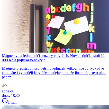
Magnetky na lednici ničí senzory v dveřích. Nová lednička stojí 12
000 Kč a pojistka to nekryje
Magnety představují pro většinu ledniček velkou hrozbu. Pokud je
tam máte i vy, raději je rychle sundejte, protože jinak přijdete o plno
peněz.
adbz.cz
dnes, 18:30
1 min