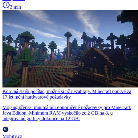
3 min
Kdo má starší počítač, možná si už nezahraje. Minecraft poprvé za
17 let mění hardwarové požadavky
Mojang přepsal minimální i doporučené požadavky pro Minecraft:
Java Edition. Minimum RAM vyskočilo ze 2 GB na 8, u
integrované grafiky dokonce na 12 GB.
Mobify.cz