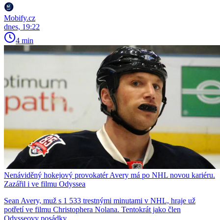
Mobify.cz
dnes, 19:22
4 min
Nenáviděný hokejový provokatér Avery má po NHL novou kariéru.
Zazářil i ve filmu Odyssea
Sean Avery, muž s 1 533 trestnými minutami v NHL, hraje už
potřetí ve filmu Christophera Nolana. Tentokrát jako člen
Odysseovy posádky.