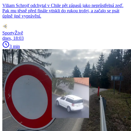
Viliam Schrojf odchytal v Chile pět zápasů jako neprůstřelná zeď.
Pak mu těsně před finále vtiskli do rukou trofej, a začalo se psát
úplně jiné vyprávění.
SportyŽivě
dnes, 18:03
3 min