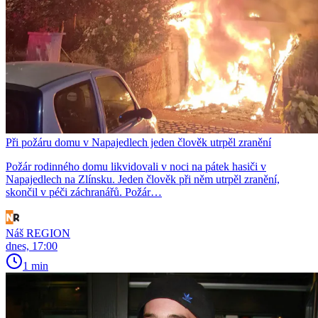
Při požáru domu v Napajedlech jeden člověk utrpěl zranění
Požár rodinného domu likvidovali v noci na pátek hasiči v
Napajedlech na Zlínsku. Jeden člověk při něm utrpěl zranění,
skončil v péči záchranářů. Požár…
Náš REGION
dnes, 17:00
1 min