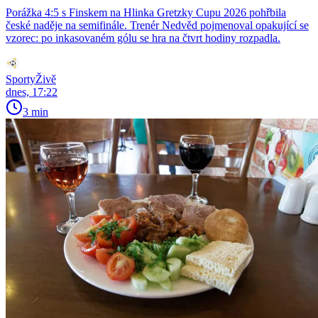
Porážka 4:5 s Finskem na Hlinka Gretzky Cupu 2026 pohřbila
české naděje na semifinále. Trenér Nedvěd pojmenoval opakující se
vzorec: po inkasovaném gólu se hra na čtvrt hodiny rozpadla.
SportyŽivě
dnes, 17:22
3 min