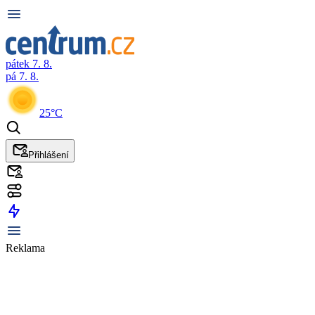
pátek 7. 8.
pá 7. 8.
25°C
Přihlášení
Reklama