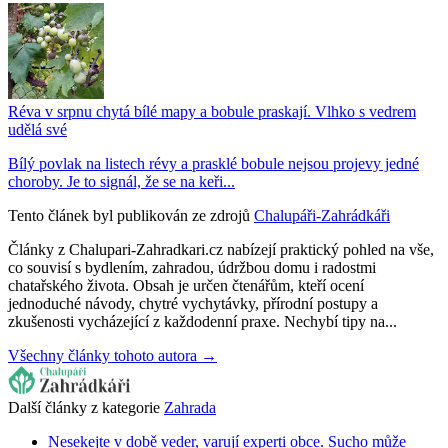
Réva v srpnu chytá bílé mapy a bobule praskají. Vlhko s vedrem
udělá své
Bílý povlak na listech révy a prasklé bobule nejsou projevy jedné
choroby. Je to signál, že se na keři...
Tento článek byl publikován ze zdrojů
Chalupáři-Zahrádkáři
Články z Chalupari-Zahradkari.cz nabízejí praktický pohled na vše,
co souvisí s bydlením, zahradou, údržbou domu i radostmi
chatařského života. Obsah je určen čtenářům, kteří ocení
jednoduché návody, chytré vychytávky, přírodní postupy a
zkušenosti vycházející z každodenní praxe. Nechybí tipy na...
Všechny články tohoto autora →
Další články z kategorie
Zahrada
Nesekejte v době veder, varují experti obce. Sucho může