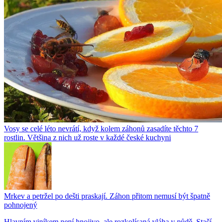
Vosy se celé léto nevrátí, když kolem záhonů zasadíte těchto 7
rostlin. Většina z nich už roste v každé české kuchyni
Mrkev a petržel po dešti praskají. Záhon přitom nemusí být špatně
pohnojený
Hlavním viníkem není hnojivo, ale rozkolísaná vláha v půdě. Stačí