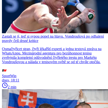
Zastali se jí, teď si sypou popel na hlavu. Vondroušová po odhalení
pravdy čelí drsné kritice
Osmačtyřicet stran, čtyři lékařští experti a jedna textová zpráva na
WhatsAppu. Mezinárodní agentura pro bezúhonnost tenisu
zveřejnila kompletní odůvodnění čtyřletého trestu pro Markétu
Vondroušovou a nálada v tenisovém světě se od té chvíle otočila.
SportWin
dnes, 18:11
2 min