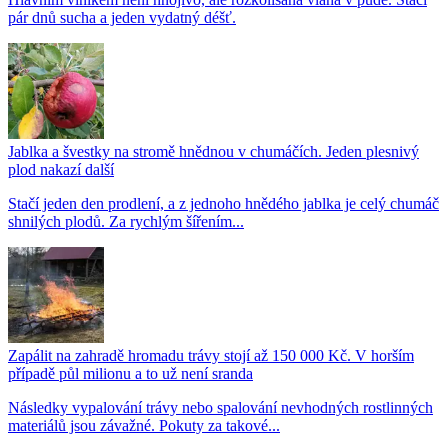
pár dnů sucha a jeden vydatný déšť.
Jablka a švestky na stromě hnědnou v chumáčích. Jeden plesnivý
plod nakazí další
Stačí jeden den prodlení, a z jednoho hnědého jablka je celý chumáč
shnilých plodů. Za rychlým šířením...
Zapálit na zahradě hromadu trávy stojí až 150 000 Kč. V horším
případě půl milionu a to už není sranda
Následky vypalování trávy nebo spalování nevhodných rostlinných
materiálů jsou závažné. Pokuty za takové...