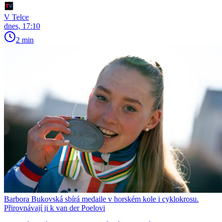
V Telce
dnes, 17:10
2 min
Barbora Bukovská sbírá medaile v horském kole i cyklokrosu.
Přirovnávají ji k van der Poelovi