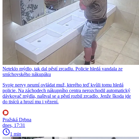
Neteklo mýdlo, tak dal pěstí zrcadlu. Policie hledá vandala ze
smíchovského nákupáku
Svoje nervy neumí ovládat muž, kterého teď kvůli tomu hledá
policie. Na záchodech nákupního centra nerozchodil automatický
dávkovač mýdla, naštval se a pěstí rozbil zrcadlo. Jenže škoda jde
do tisíců a hrozí mu i vězení.
Pražská Drbna
dnes, 17:31
1 min