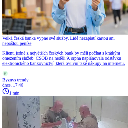
Velká česká banka vypne své služby. Lidé nezaplatí kartou ani
nepošlou peníze
Klienti jedné z největších českých bank by měli počítat s krátkým
omezením služeb. ČSOB na neděli 9. srpna naplánovala odstávku
elektronického bankovnictví, která ovlivní také nákupy na internetu.
Byznys trendy
dnes, 17:46
1 min