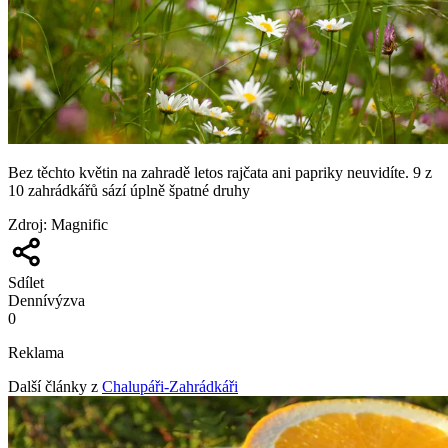
Bez těchto květin na zahradě letos rajčata ani papriky neuvidíte. 9 z
10 zahrádkářů sází úplně špatné druhy
Zdroj
:
Magnific
Sdílet
Denní
výzva
0
Reklama
Další články z
Chalupáři-Zahrádkáři