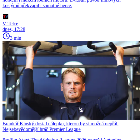
kostýmů překvapil i samotné herce.
V Telce
dnes, 17:28
3 min
Brankář Kinský dostal nálepku, kterou by si možná nepřál.
Nejsebevědomější hráč Premier League
Profilový text The Athletic z 3. srpna 2026 označil Antonína