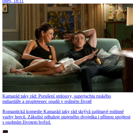
dnes, 18:11
Kamarád taky rád: Porušení smlouvy, superjachta ruského
miliardáře a propletenec osudů v reálném životě
Romantická komedie Kamarád taky rád skrývá zajímavé rodinné
vazby herců. Zákulisí odhaluje utajeného dvojníka i přímou spojitost
s osobním životem hvězd.