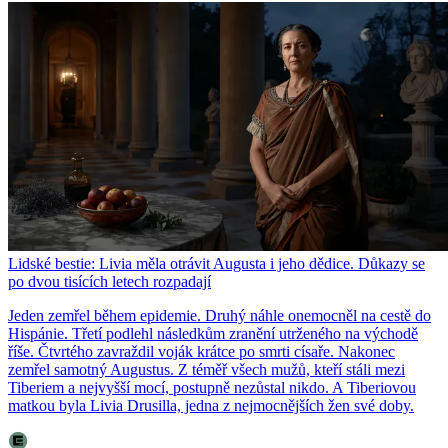
Lidské bestie: Livia měla otrávit Augusta i jeho dědice. Důkazy se
po dvou tisících letech rozpadají
Jeden zemřel během epidemie. Druhý náhle onemocněl na cestě do
Hispánie. Třetí podlehl následkům zranění utrženého na východě
říše. Čtvrtého zavraždil voják krátce po smrti císaře. Nakonec
zemřel samotný Augustus. Z téměř všech mužů, kteří stáli mezi
Tiberiem a nejvyšší mocí, postupně nezůstal nikdo. A Tiberiovou
matkou byla Livia Drusilla, jedna z nejmocnějších žen své doby.