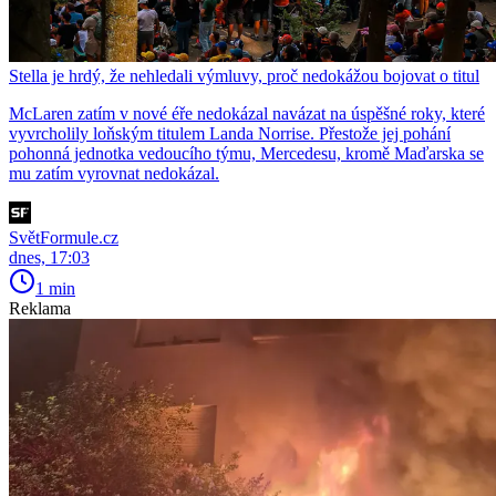
Stella je hrdý, že nehledali výmluvy, proč nedokážou bojovat o titul
McLaren zatím v nové éře nedokázal navázat na úspěšné roky, které
vyvrcholily loňským titulem Landa Norrise. Přestože jej pohání
pohonná jednotka vedoucího týmu, Mercedesu, kromě Maďarska se
mu zatím vyrovnat nedokázal.
SvětFormule.cz
dnes, 17:03
1 min
Reklama