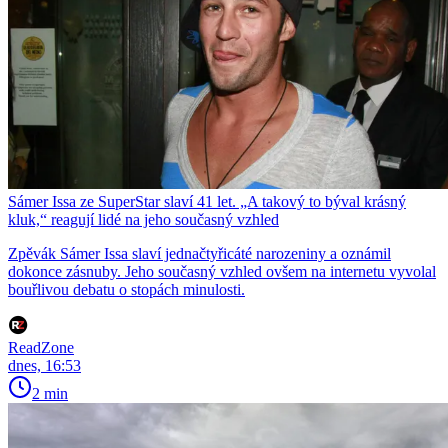
Sámer Issa ze SuperStar slaví 41 let. „A takový to býval krásný
kluk,“ reagují lidé na jeho současný vzhled
Zpěvák Sámer Issa slaví jednačtyřicáté narozeniny a oznámil
dokonce zásnuby. Jeho současný vzhled ovšem na internetu vyvolal
bouřlivou debatu o stopách minulosti.
ReadZone
dnes, 16:53
2 min