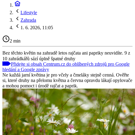
Lifestyle
Zahrada
1. 6. 2026, 11:05
2 min
Bez těchto květin na zahradě letos rajčata ani papriky neuvidíte. 9 z
10 zahrádkářů sází úplně špatné druhy
Přidejte si obsah Centrum.cz do oblíbených zdrojů pro Google
hledání a Google zprávy
Ne každá jarní květina je pro včely a čmeláky stejně cenná. Ověřte
si, které druhy na přelomu května a června opravdu lákají opylovače
a mohou pomoct i úrodě rajčat a paprik.