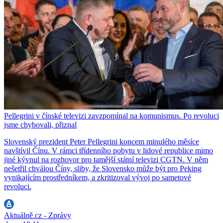
Pellegrini v čínské televizi zavzpomínal na komunismus. Po revoluci
jsme chybovali, přiznal
Slovenský prezident Peter Pellegrini koncem minulého měsíce
navštívil Čínu. V rámci třídenního pobytu v lidové republice mimo
jiné kývnul na rozhovor pro tamější státní televizi CGTN. V něm
nešetřil chválou Číny, sliby, že Slovensko může být pro Peking
vynikajícím prostředníkem, a zkritizoval vývoj po sametové
revoluci.
Aktuálně.cz - Zprávy