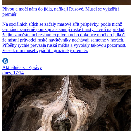
Plivou a močí nám do jídla, naříkají Rusové. Musel se vyjádřit i
premiér
Na sociálních sítích se začaly masově šířit příspěvky, podle nichž
Gruzínci záměrně ponižují a šikanují ruské turisty. Tvrdí například,
že jim zaměstnanci restaurací plivou nebo dokonce močí do jídla či
že místní průvodci ruské návštěvníky nechávají samotné v horách.
Příběhy rychle převzala ruská média a vyvolaly takovou pozornost,
že se k nim musel vyjádřit i gruzínský premiér.
Aktuálně.cz - Zprávy
dnes, 17:14