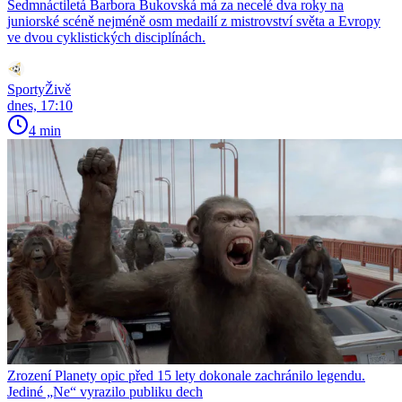
Sedmnáctiletá Barbora Bukovská má za necelé dva roky na
juniorské scéně nejméně osm medailí z mistrovství světa a Evropy
ve dvou cyklistických disciplínách.
SportyŽivě
dnes, 17:10
4 min
Zrození Planety opic před 15 lety dokonale zachránilo legendu.
Jediné „Ne“ vyrazilo publiku dech