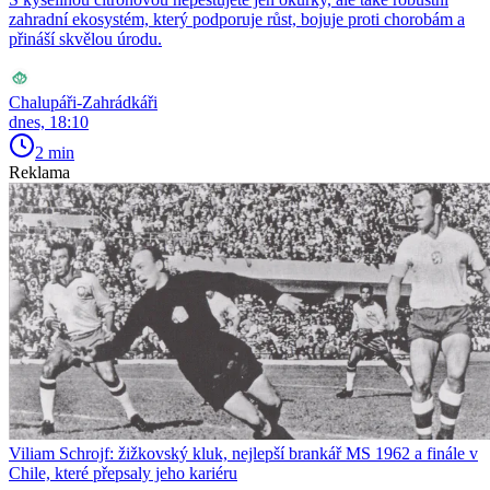
zahradní ekosystém, který podporuje růst, bojuje proti chorobám a
přináší skvělou úrodu.
Chalupáři-Zahrádkáři
dnes, 18:10
2 min
Reklama
Viliam Schrojf: žižkovský kluk, nejlepší brankář MS 1962 a finále v
Chile, které přepsaly jeho kariéru