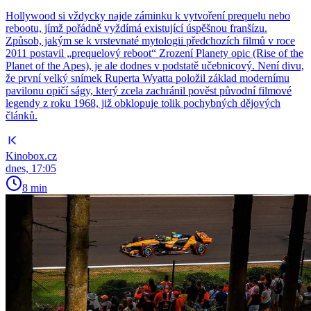
Hollywood si vždycky najde záminku k vytvoření prequelu nebo
rebootu, jímž pořádně vyždímá existující úspěšnou franšízu.
Způsob, jakým se k vrstevnaté mytologii předchozích filmů v roce
2011 postavil „prequelový reboot“ Zrození Planety opic (Rise of the
Planet of the Apes), je ale dodnes v podstatě učebnicový. Není divu,
že první velký snímek Ruperta Wyatta položil základ modernímu
pavilonu opičí ságy, který zcela zachránil pověst původní filmové
legendy z roku 1968, již obklopuje tolik pochybných dějových
článků.
Kinobox.cz
dnes, 17:05
8 min