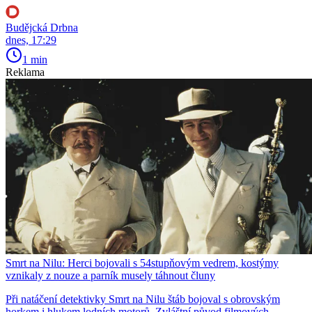
Budějcká Drbna
dnes, 17:29
1 min
Reklama
Smrt na Nilu: Herci bojovali s 54stupňovým vedrem, kostýmy
vznikaly z nouze a parník musely táhnout čluny
Při natáčení detektivky Smrt na Nilu štáb bojoval s obrovským
horkem i hlukem lodních motorů. Zvláštní původ filmových