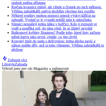
zmírnit změna přístupu
Rajčata kvasnice milují, ale cibule a česnek po nich měknou.
Většina zahrádkářů zalévá droždím všechno bez rozdílu
Některé rostliny mohou pomoci omezit výskyt klíšťat na
zahradě. Vyplatí se je vysadit poblíž míst k odpočinku
Slimáci nesnášejí jednu látku v hořčici. Kdo ji rozpustí ve
vodě a postříká zelí, do rána zjistí, že se žádný nevrátil
Balkonové květiny žloutnou? Podle toho, které listy začnou
měnit barvu jako první, zjistíte, co jim chybí
Kravský hnůj do sudu s dešťovkou: jedna dávka navíc a
záhon spálíte dřív, než si toho všimnete. Většina zahrádkářů to
přežene
Zobrazit více
Lifestyle
Zahrada
Vybrali jsme pro vás
Magazíny a zajímavosti