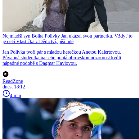
Nejmladší syn Bolka Polívky Jan ukázal svou partnerku. Vždyť to
je celá Vlastička z Dědictví, píší lidé
Jan Polívka tvoří pár s mladou herečkou Anetou Kalertovou.
Půvabná studentka na sebe poutá obrovskou pozornost kvůli
nápadné podobě s Dagmar Havlovou.
ReadZone
dnes, 18:12
4 min