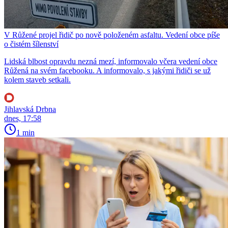
V Růžené projel řidič po nově položeném asfaltu. Vedení obce píše
o čistém šílenství
Lidská blbost opravdu nezná mezí, informovalo včera vedení obce
Růžená na svém facebooku. A informovalo, s jakými řidiči se už
kolem staveb setkali.
Jihlavská Drbna
dnes, 17:58
1 min