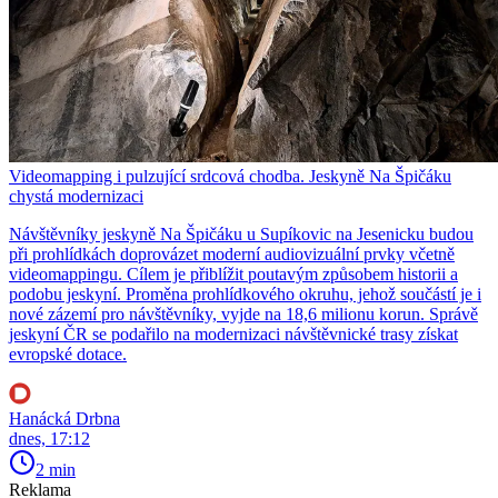
Videomapping i pulzující srdcová chodba. Jeskyně Na Špičáku
chystá modernizaci
Návštěvníky jeskyně Na Špičáku u Supíkovic na Jesenicku budou
při prohlídkách doprovázet moderní audiovizuální prvky včetně
videomappingu. Cílem je přiblížit poutavým způsobem historii a
podobu jeskyní. Proměna prohlídkového okruhu, jehož součástí je i
nové zázemí pro návštěvníky, vyjde na 18,6 milionu korun. Správě
jeskyní ČR se podařilo na modernizaci návštěvnické trasy získat
evropské dotace.
Hanácká Drbna
dnes, 17:12
2 min
Reklama