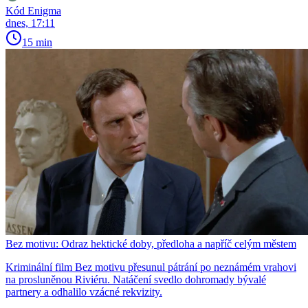
Kód Enigma
dnes, 17:11
15 min
Bez motivu: Odraz hektické doby, předloha a napříč celým městem
Kriminální film Bez motivu přesunul pátrání po neznámém vrahovi
na prosluněnou Riviéru. Natáčení svedlo dohromady bývalé
partnery a odhalilo vzácné rekvizity.