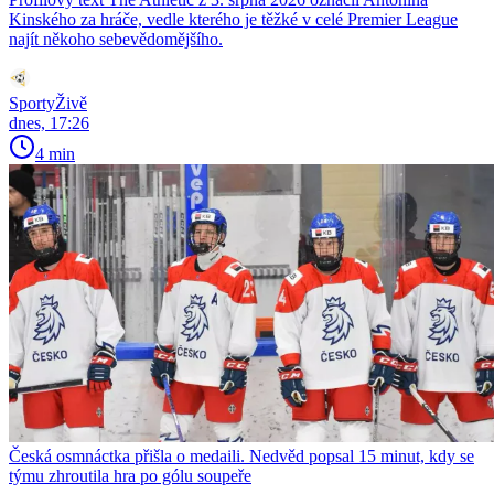
Kinského za hráče, vedle kterého je těžké v celé Premier League
najít někoho sebevědomějšího.
SportyŽivě
dnes, 17:26
4 min
Česká osmnáctka přišla o medaili. Nedvěd popsal 15 minut, kdy se
týmu zhroutila hra po gólu soupeře