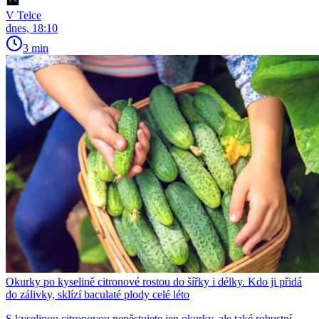
V Telce
dnes, 18:10
3 min
Okurky po kyselině citronové rostou do šířky i délky. Kdo ji přidá
do zálivky, sklízí baculaté plody celé léto
S kyselinou citronovou nepěstujete jen okurky, ale také robustní