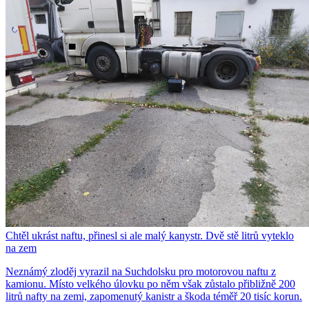
Chtěl ukrást naftu, přinesl si ale malý kanystr. Dvě stě litrů vyteklo
na zem
Neznámý zloděj vyrazil na Suchdolsku pro motorovou naftu z
kamionu. Místo velkého úlovku po něm však zůstalo přibližně 200
litrů nafty na zemi, zapomenutý kanistr a škoda téměř 20 tisíc korun.