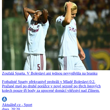
Zoufalá Sparta. V Boleslavi ani jednou nevystřelila na branku
Fotbalisté Sparty překvapivě prohráli v Mladé Boleslavi 0:2.
Pražané mají po druhé porážce v nové sezoně po třech ligových
kolech pouze tři body za upocené domácí vítězství nad Zlínem.
Aktuálně.cz - Sport
dnes, 20:20