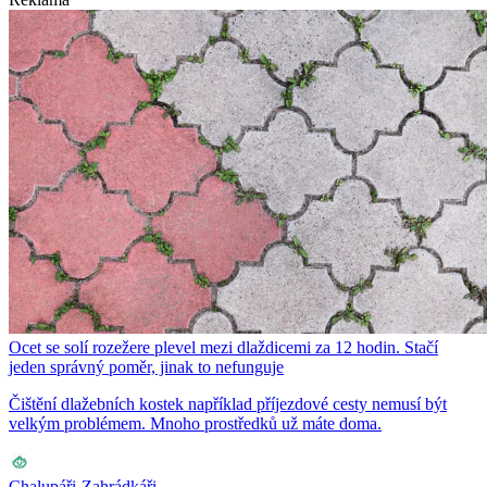
Ocet se solí rozežere plevel mezi dlaždicemi za 12 hodin. Stačí
jeden správný poměr, jinak to nefunguje
Čištění dlažebních kostek například příjezdové cesty nemusí být
velkým problémem. Mnoho prostředků už máte doma.
Chalupáři-Zahrádkáři