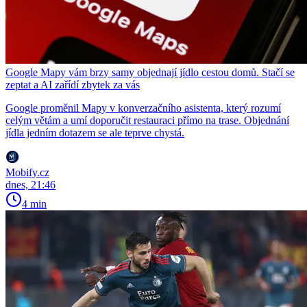
Google Mapy vám brzy samy objednají jídlo cestou domů. Stačí se
zeptat a AI zařídí zbytek za vás
Google proměnil Mapy v konverzačního asistenta, který rozumí
celým větám a umí doporučit restauraci přímo na trase. Objednání
jídla jedním dotazem se ale teprve chystá.
Mobify.cz
dnes, 21:46
4 min