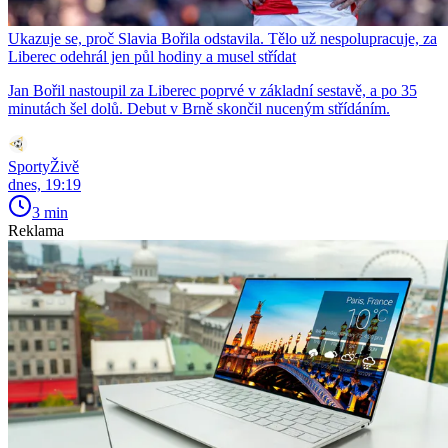
Ukazuje se, proč Slavia Bořila odstavila. Tělo už nespolupracuje, za
Liberec odehrál jen půl hodiny a musel střídat
Jan Bořil nastoupil za Liberec poprvé v základní sestavě, a po 35
minutách šel dolů. Debut v Brně skončil nuceným střídáním.
SportyŽivě
dnes, 19:19
3 min
Reklama