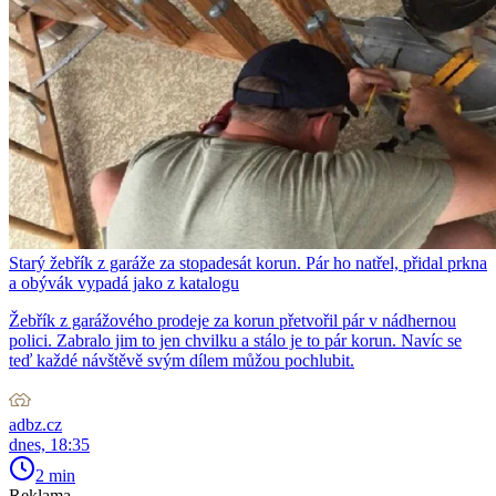
Starý žebřík z garáže za stopadesát korun. Pár ho natřel, přidal prkna
a obývák vypadá jako z katalogu
Žebřík z garážového prodeje za korun přetvořil pár v nádhernou
polici. Zabralo jim to jen chvilku a stálo je to pár korun. Navíc se
teď každé návštěvě svým dílem můžou pochlubit.
adbz.cz
dnes, 18:35
2 min
Reklama