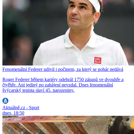
Fenomenální Federer udivil i počinem, za který se pohár nedává
Roger Federer během kariéry odehrál 1750 zápasů ve dvouhře a
čtyřhře. Ani jediný po zahájení nevzdal. Dnes fenomenální
švýcarský tenista slaví 45. narozeniny.
Aktuálně.cz - Sport
dnes, 18:50