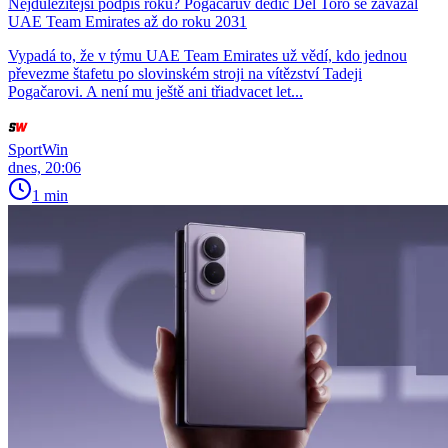
Nejdůležitější podpis roku? Pogačarův dědic Del Toro se zavázal
UAE Team Emirates až do roku 2031
Vypadá to, že v týmu UAE Team Emirates už vědí, kdo jednou
převezme štafetu po slovinském stroji na vítězství Tadeji
Pogačarovi. A není mu ještě ani třiadvacet let...
SportWin
dnes, 20:06
1 min