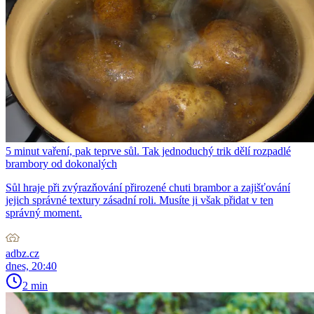
5 minut vaření, pak teprve sůl. Tak jednoduchý trik dělí rozpadlé
brambory od dokonalých
Sůl hraje při zvýrazňování přirozené chuti brambor a zajišťování
jejich správné textury zásadní roli. Musíte ji však přidat v ten
správný moment.
adbz.cz
dnes, 20:40
2 min