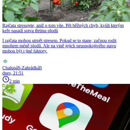
Rajčata stresujete, aniž o tom víte. Pět běžných chyb, kvůli kterým
keře nasadí sotva třetinu plodů
I rajčata mohou utrpět stresem. Pokud se to stane, začnou rodit
mnohem méně plodů. Ale na vině jejich neuspokojivého stavu
mohou být i jiné faktory.
Chalupáři-Zahrádkáři
dnes, 21:51
2 min