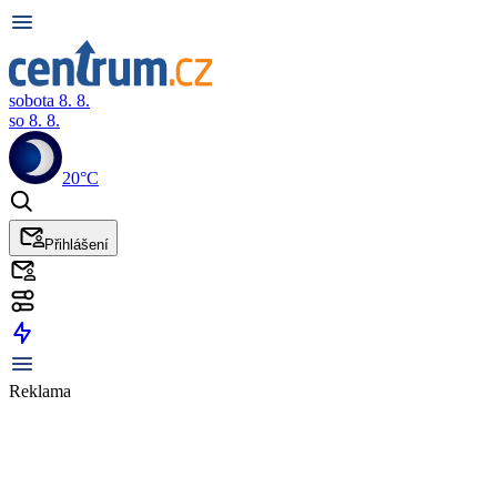
sobota 8. 8.
so 8. 8.
20°C
Přihlášení
Reklama