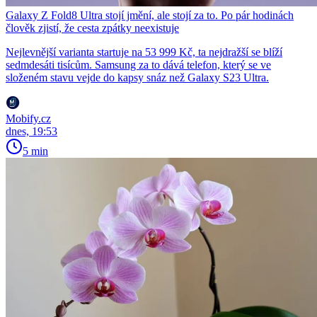
Galaxy Z Fold8 Ultra stojí jmění, ale stojí za to. Po pár hodinách
člověk zjistí, že cesta zpátky neexistuje
Nejlevnější varianta startuje na 53 999 Kč, ta nejdražší se blíží
sedmdesáti tisícům. Samsung za to dává telefon, který se ve
složeném stavu vejde do kapsy snáz než Galaxy S23 Ultra.
Mobify.cz
dnes, 19:53
5 min