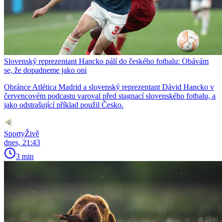
Slovenský reprezentant Hancko pálí do českého fotbalu: Obávám
se, že dopadneme jako oni
Obránce Atlética Madrid a slovenský reprezentant Dávid Hancko v
červencovém podcastu varoval před stagnací slovenského fotbalu, a
jako odstrašující příklad použil Česko.
SportyŽivě
dnes, 21:43
3 min