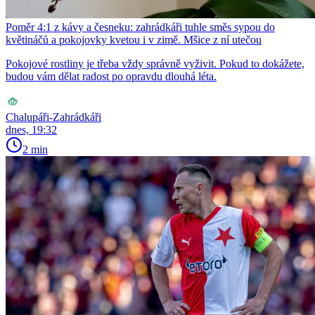
Poměr 4:1 z kávy a česneku: zahrádkáři tuhle směs sypou do
květináčů a pokojovky kvetou i v zimě. Mšice z ní utečou
Pokojové rostliny je třeba vždy správně vyživit. Pokud to dokážete,
budou vám dělat radost po opravdu dlouhá léta.
Chalupáři-Zahrádkáři
dnes, 19:32
2 min