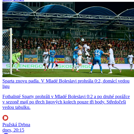
Sparta znovu padla. V Mladé Boleslavi prohrála 0:2, domácí vedou
ligu
Fotbalisté Sparty prohráli v Mladé Boleslavi 0:2 a po druhé porážce
v sezoně mají po třech ligových kolech pouze tři body. Středočeši
vedou tabulku.
Pražská Drbna
dnes, 20:15