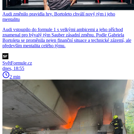
Audi změnilo pravidla hry. Bortoleto chválí nový tým i jeho
mentalitu
Audi vstoupilo do formule 1 s velkými ambicemi a jeho příchod
znamenal pro bývalý tým Sauber zásadní změnu. Podle Gabriela
Bortoleta se proměnila nejen finanční situace a technické zázemí, ale
především mentalita celého týmu.
SvětFormule.cz
dnes, 18:55
2 min