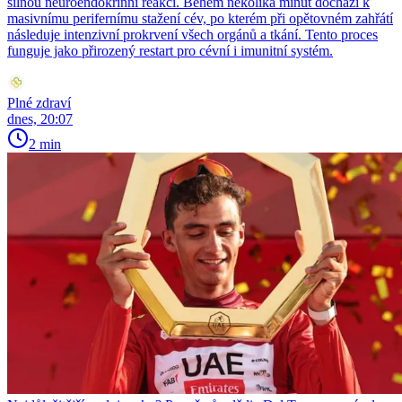
silnou neuroendokrinní reakci. Během několika minut dochází k
masivnímu perifernímu stažení cév, po kterém při opětovném zahřátí
následuje intenzivní prokrvení všech orgánů a tkání. Tento proces
funguje jako přirozený restart pro cévní i imunitní systém.
Plné zdraví
dnes, 20:07
2 min