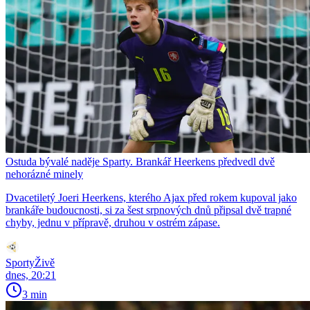
Ostuda bývalé naděje Sparty. Brankář Heerkens předvedl dvě
nehorázné minely
Dvacetiletý Joeri Heerkens, kterého Ajax před rokem kupoval jako
brankáře budoucnosti, si za šest srpnových dnů připsal dvě trapné
chyby, jednu v přípravě, druhou v ostrém zápase.
SportyŽivě
dnes, 20:21
3 min