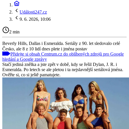
Události247.cz
9. 6. 2026, 10:06
2 min
Beverly Hills, Dallas i Esmeralda. Seriály z 90. let sledovalo celé
Česko, ale 8 z 10 lidí dnes plete i jména postav
Přidejte si obsah Centrum.cz do oblíbených zdrojů pro Google
hledání a Google zprávy
Stačí jediná znělka a jste zpět v době, kdy se řešil Dylan, J. R. i
Esmeralda. Po letech se ale pletou i ta nejslavnější seriálová jména.
Ověřte si, co si ještě pamatujete.