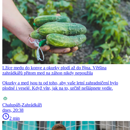
Lžíce medu do konve a okurky plodí až do října. Většina
zahrádkářů přitom med na záhon nikdy nepoužila
Okurky a med jsou tu od toho, aby vaše letní zahradničení bylo
plodné i veselé. Když víte, jak na to, určitě nešlápnete vedle.
Chalupáři-Zahrádkáři
dnes, 20:38
2 min