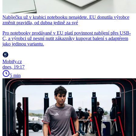
Nabíječku už v krabici notebooku nenajdete. EU donutila výrobce
změnit pravidla, od dubna jedině za své
Pro notebooky prodávané v EU platí povinnost nabíjení přes USB-
C, a výrobci už nesmí nutit zákazníky kupovat balení s adaptérem
jako jedinou variantu.
Mobify.cz
dnes, 19:17
5 min