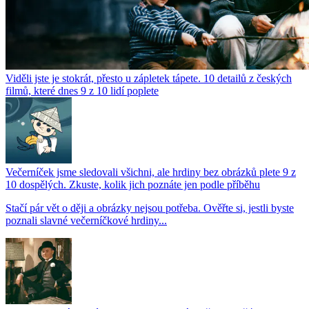
Viděli jste je stokrát, přesto u zápletek tápete. 10 detailů z českých
filmů, které dnes 9 z 10 lidí poplete
Večerníček jsme sledovali všichni, ale hrdiny bez obrázků plete 9 z
10 dospělých. Zkuste, kolik jich poznáte jen podle příběhu
Stačí pár vět o ději a obrázky nejsou potřeba. Ověřte si, jestli byste
poznali slavné večerníčkové hrdiny...