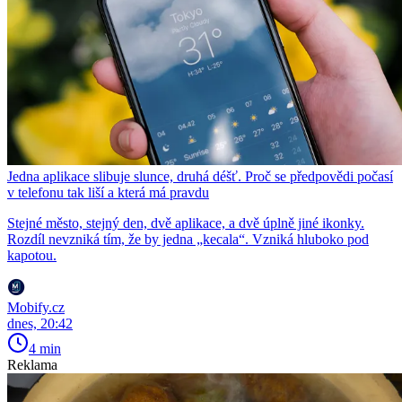
Jedna aplikace slibuje slunce, druhá déšť. Proč se předpovědi počasí
v telefonu tak liší a která má pravdu
Stejné město, stejný den, dvě aplikace, a dvě úplně jiné ikonky.
Rozdíl nevzniká tím, že by jedna „kecala“. Vzniká hluboko pod
kapotou.
Mobify.cz
dnes, 20:42
4 min
Reklama