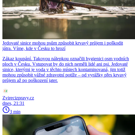
Jedovaté sinice mohou psům způsobit krvavý průjem i poškodit
játra. Víme, kde v Česku to hrozí
Zákaz koupání. Takovou nálepkou označili hygienici osm vodních
ploch v Česku. Vstupovat by do nich neměli lidé ani psi. Jedovaté
sinice, kterými je voda v těchto místech kontaminovaná, jim totiž
mohou způsobit vážné zdravotní potíže – od vyrážky přes krvavý
průjem až po poškození jater.
Zvirecizpravy.cz
dnes, 21:31
3 min