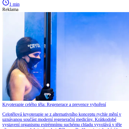
1 min
Reklama
Kryoterapie celého těla: Regenerace a prevence vyhoření
Celotělová kryoterapie se z alternativního konceptu rychle mění v
uznávanou součást moderní regenerační medicíny. Krátkodobé
vystavení organismu extrémnímu suchému chladu vyvolává v těle