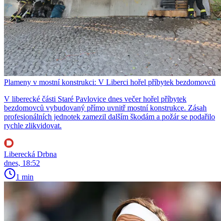
Plameny v mostní konstrukci: V Liberci hořel příbytek bezdomovců
V liberecké části Staré Pavlovice dnes večer hořel příbytek
bezdomovců vybudovaný přímo uvnitř mostní konstrukce. Zásah
profesionálních jednotek zamezil dalším škodám a požár se podařilo
rychle zlikvidovat.
Liberecká Drbna
dnes, 18:52
1 min