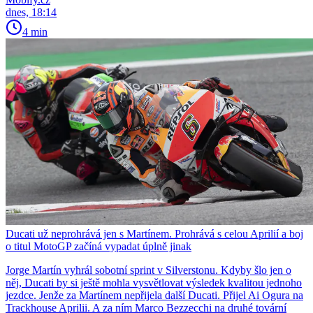
dnes, 18:14
4 min
Ducati už neprohrává jen s Martínem. Prohrává s celou Aprilií a boj
o titul MotoGP začíná vypadat úplně jinak
Jorge Martín vyhrál sobotní sprint v Silverstonu. Kdyby šlo jen o
něj, Ducati by si ještě mohla vysvětlovat výsledek kvalitou jednoho
jezdce. Jenže za Martínem nepřijela další Ducati. Přijel Ai Ogura na
Trackhouse Aprilii. A za ním Marco Bezzecchi na druhé tovární