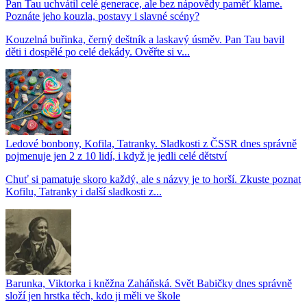
Pan Tau uchvátil celé generace, ale bez nápovědy paměť klame.
Poznáte jeho kouzla, postavy i slavné scény?
Kouzelná buřinka, černý deštník a laskavý úsměv. Pan Tau bavil
děti i dospělé po celé dekády. Ověřte si v...
Ledové bonbony, Kofila, Tatranky. Sladkosti z ČSSR dnes správně
pojmenuje jen 2 z 10 lidí, i když je jedli celé dětství
Chuť si pamatuje skoro každý, ale s názvy je to horší. Zkuste poznat
Kofilu, Tatranky i další sladkosti z...
Barunka, Viktorka i kněžna Zaháňská. Svět Babičky dnes správně
složí jen hrstka těch, kdo ji měli ve škole