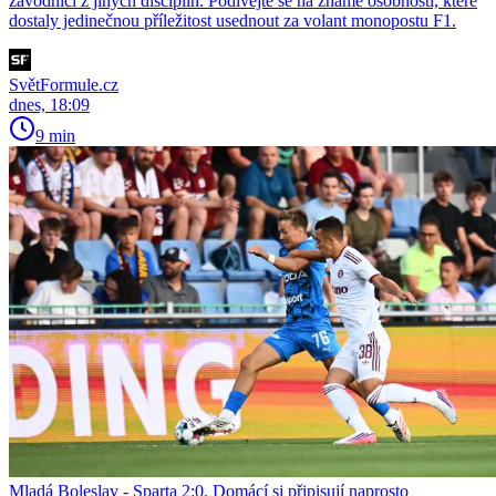
závodníci z jiných disciplín. Podívejte se na známé osobnosti, které
dostaly jedinečnou příležitost usednout za volant monopostu F1.
SvětFormule.cz
dnes, 18:09
9 min
Mladá Boleslav - Sparta 2:0. Domácí si připisují naprosto