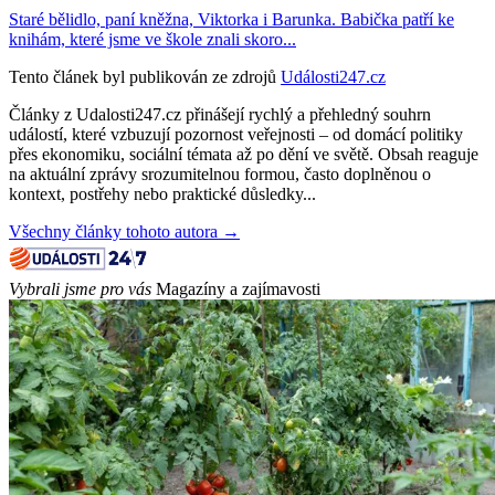
Staré bělidlo, paní kněžna, Viktorka i Barunka. Babička patří ke
knihám, které jsme ve škole znali skoro...
Tento článek byl publikován ze zdrojů
Události247.cz
Články z Udalosti247.cz přinášejí rychlý a přehledný souhrn
událostí, které vzbuzují pozornost veřejnosti – od domácí politiky
přes ekonomiku, sociální témata až po dění ve světě. Obsah reaguje
na aktuální zprávy srozumitelnou formou, často doplněnou o
kontext, postřehy nebo praktické důsledky...
Všechny články tohoto autora →
Vybrali jsme pro vás
Magazíny a zajímavosti