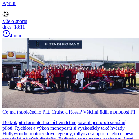
Aprilii.
Vše o sportu
dnes, 18:11
4 min
Co mají společného Pitt, Cruise a Rossi? Všichni řídili monopost F1
Do kokpitu formule 1 se během let neposadili jen profesionální
piloti. Rychlost a výkon monopostů si vyzkoušely také hvězdy
Hollywoodu, motocyklové legendy, rallyoví šampioni nebo úspěšní