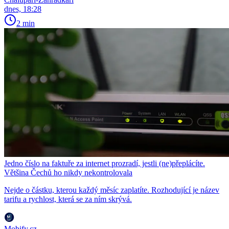
dnes, 18:28
2 min
Jedno číslo na faktuře za internet prozradí, jestli (ne)přeplácíte.
Většina Čechů ho nikdy nekontrolovala
Nejde o částku, kterou každý měsíc zaplatíte. Rozhodující je název
tarifu a rychlost, která se za ním skrývá.
Mobify.cz