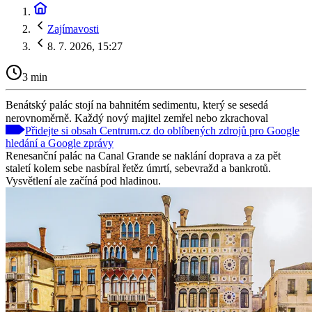
Zajímavosti
8. 7. 2026, 15:27
3 min
Benátský palác stojí na bahnitém sedimentu, který se sesedá
nerovnoměrně. Každý nový majitel zemřel nebo zkrachoval
Přidejte si obsah Centrum.cz do oblíbených zdrojů pro Google
hledání a Google zprávy
Renesanční palác na Canal Grande se naklání doprava a za pět
staletí kolem sebe nasbíral řetěz úmrtí, sebevražd a bankrotů.
Vysvětlení ale začíná pod hladinou.