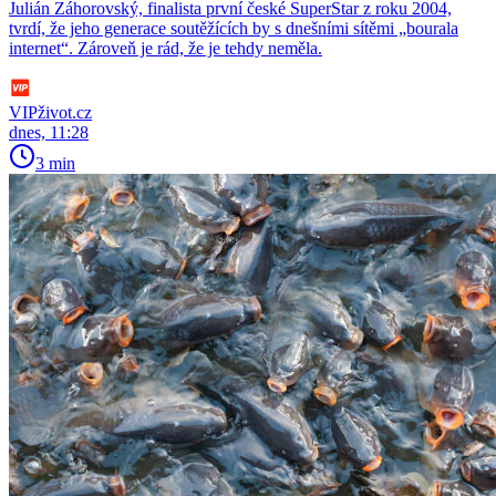
Julián Záhorovský, finalista první české SuperStar z roku 2004,
tvrdí, že jeho generace soutěžících by s dnešními sítěmi „bourala
internet“. Zároveň je rád, že je tehdy neměla.
VIPživot.cz
dnes, 11:28
3 min