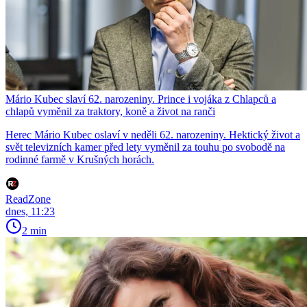
Mário Kubec slaví 62. narozeniny. Prince i vojáka z Chlapců a
chlapů vyměnil za traktory, koně a život na ranči
Herec Mário Kubec oslaví v neděli 62. narozeniny. Hektický život a
svět televizních kamer před lety vyměnil za touhu po svobodě na
rodinné farmě v Krušných horách.
ReadZone
dnes, 11:23
2 min