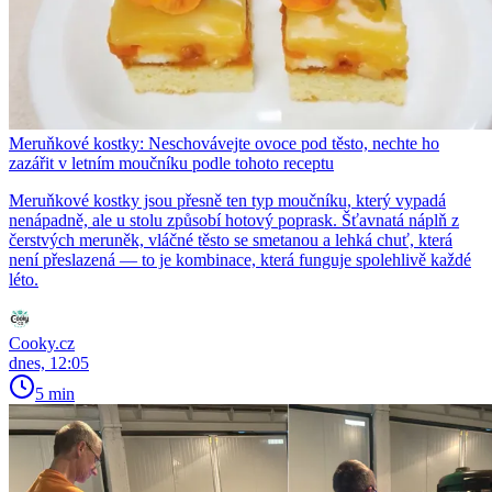
Meruňkové kostky: Neschovávejte ovoce pod těsto, nechte ho
zazářit v letním moučníku podle tohoto receptu
Meruňkové kostky jsou přesně ten typ moučníku, který vypadá
nenápadně, ale u stolu způsobí hotový poprask. Šťavnatá náplň z
čerstvých meruněk, vláčné těsto se smetanou a lehká chuť, která
není přeslazená — to je kombinace, která funguje spolehlivě každé
léto.
Cooky.cz
dnes, 12:05
5 min