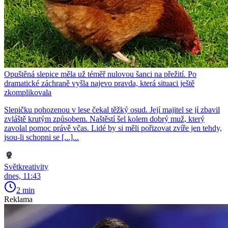
Opuštěná slepice měla už téměř nulovou šanci na přežití. Po
dramatické záchraně vyšla najevo pravda, která situaci ještě
zkomplikovala
Slepičku pohozenou v lese čekal těžký osud. Její majitel se jí zbavil
zvláště krutým způsobem. Naštěstí šel kolem dobrý muž, který
zavolal pomoc právě včas. Lidé by si měli pořizovat zvíře jen tehdy,
jsou-li schopni se [...]...
Světkreativity
dnes, 11:43
2 min
Reklama