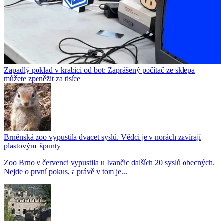
Zapadlý poklad v krabici od bot: Zaprášený počítač ze sklepa
můžete zpeněžit za tisíce
Brněnská zoo vypustila dvacet syslů. Vědci je v norách zavírají
plastovými špunty
Zoo Brno v červenci vypustila u Ivančic dalších 20 syslů obecných.
Nejde o první pokus, a právě v tom je...