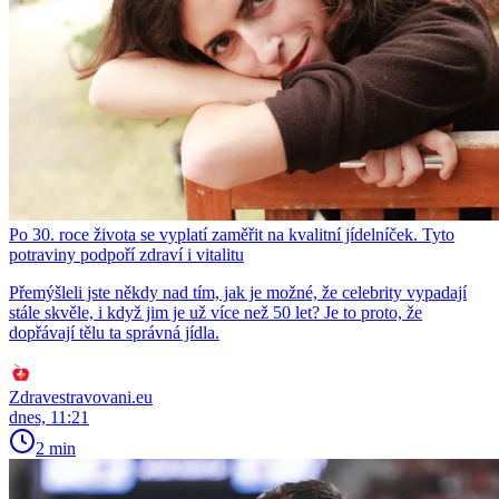
Po 30. roce života se vyplatí zaměřit na kvalitní jídelníček. Tyto
potraviny podpoří zdraví i vitalitu
Přemýšleli jste někdy nad tím, jak je možné, že celebrity vypadají
stále skvěle, i když jim je už více než 50 let? Je to proto, že
dopřávají tělu ta správná jídla.
Zdravestravovani.eu
dnes, 11:21
2 min