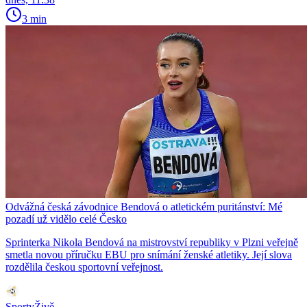
3 min
Odvážná česká závodnice Bendová o atletickém puritánství: Mé
pozadí už vidělo celé Česko
Sprinterka Nikola Bendová na mistrovství republiky v Plzni veřejně
smetla novou příručku EBU pro snímání ženské atletiky. Její slova
rozdělila českou sportovní veřejnost.
SportyŽivě