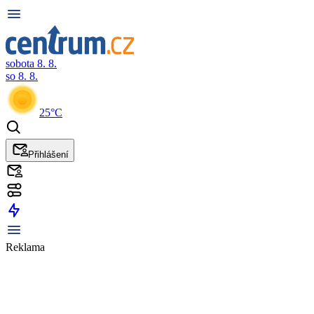
sobota 8. 8.
so 8. 8.
25°C
Přihlášení
Reklama