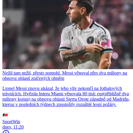
Nežil tam nežil, přesto pomohl. Messi věnoval přes dva miliony na
obnovu oblastí zničených ohněm
Lionel Messi znovu ukázal, že jeho vliv nekončí na fotbalových
trávnících. Hvězda Interu Miami věnovala 80 tisíc eur(přibližně dva
miliony korun) na obnovu oblasti Sierra Oeste západně od Madridu,
kterou v posledních týdnech zpustošily rozsáhlé lesní požáry.
SportWin
dnes, 11:20