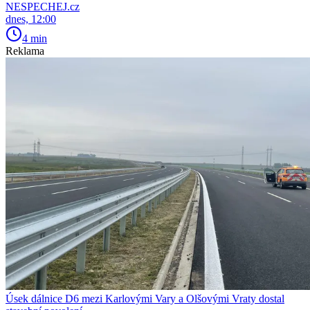
NESPECHEJ.cz
dnes, 12:00
4 min
Reklama
Úsek dálnice D6 mezi Karlovými Vary a Olšovými Vraty dostal