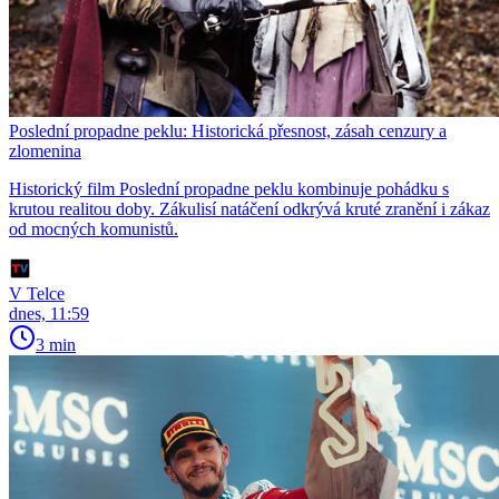
Poslední propadne peklu: Historická přesnost, zásah cenzury a
zlomenina
Historický film Poslední propadne peklu kombinuje pohádku s
krutou realitou doby. Zákulisí natáčení odkrývá kruté zranění i zákaz
od mocných komunistů.
V Telce
dnes, 11:59
3 min