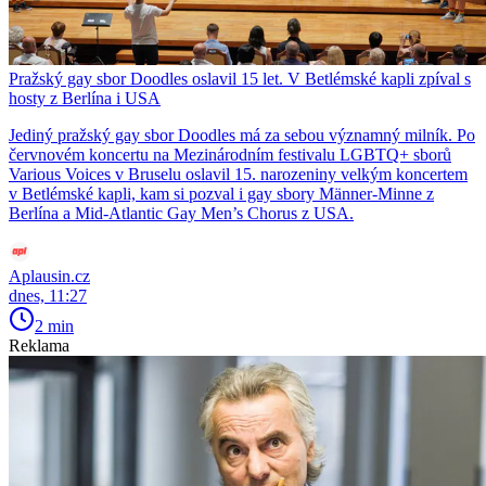
Pražský gay sbor Doodles oslavil 15 let. V Betlémské kapli zpíval s
hosty z Berlína i USA
Jediný pražský gay sbor Doodles má za sebou významný milník. Po
červnovém koncertu na Mezinárodním festivalu LGBTQ+ sborů
Various Voices v Bruselu oslavil 15. narozeniny velkým koncertem
v Betlémské kapli, kam si pozval i gay sbory Männer-Minne z
Berlína a Mid-Atlantic Gay Men’s Chorus z USA.
Aplausin.cz
dnes, 11:27
2 min
Reklama