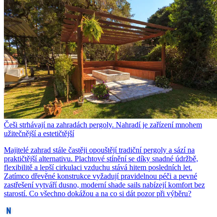
Češi strhávají na zahradách pergoly. Nahradí je zařízení mnohem
užitečnější a estetičtější
Majitelé zahrad stále častěji opouštějí tradiční pergoly a sází na
praktičtější alternativu. Plachtové stínění se díky snadné údržbě,
flexibilitě a lepší cirkulaci vzduchu stává hitem posledních let.
Zatímco dřevěné konstrukce vyžadují pravidelnou péči a pevné
zastřešení vytváří dusno, moderní shade sails nabízejí komfort bez
starostí. Co všechno dokážou a na co si dát pozor při výběru?