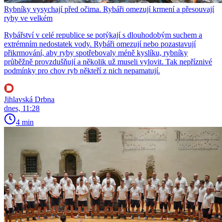
Rybníky vysychají před očima. Rybáři omezují krmení a přesouvají
ryby ve velkém
Rybářství v celé republice se potýkají s dlouhodobým suchem a
extrémním nedostatek vody. Rybáři omezují nebo pozastavují
přikrmování, aby ryby spotřebovaly méně kyslíku, rybníky
průběžně provzdušňují a několik už museli vylovit. Tak nepříznivé
podmínky pro chov ryb někteří z nich nepamatují.
Jihlavská Drbna
dnes, 11:28
4 min