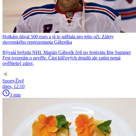
Holkám dával 500 euro a já to udělala pro jeho oči. Zálety
slovenského reprezentanta Gáboríka
Bývalá hvězda NHL Marián Gáborík čelí po festivalu Big Summer
Fest tvrzením o nevěře. Část klíčových detailů ale zatím nemá
ověřitelný zdroj.
SportyŽivě
dnes, 12:10
3 min