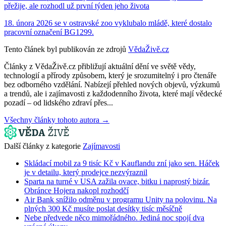
přežije, ale rozhodl už první týden jeho života
18. února 2026 se v ostravské zoo vyklubalo mládě, které dostalo
pracovní označení BG1299.
Tento článek byl publikován ze zdrojů
VědaŽivě.cz
Články z VědaŽivě.cz přibližují aktuální dění ve světě vědy,
technologií a přírody způsobem, který je srozumitelný i pro čtenáře
bez odborného vzdělání. Nabízejí přehled nových objevů, výzkumů
a trendů, ale i zajímavosti z každodenního života, které mají vědecké
pozadí – od lidského zdraví přes...
Všechny články tohoto autora →
Další články z kategorie
Zajímavosti
Skládací mobil za 9 tisíc Kč v Kauflandu zní jako sen. Háček
je v detailu, který prodejce nezvýraznil
Sparta na turné v USA zažila ovace, bitku i naprostý bizár.
Obránce Hojera nakopl rozhodčí
Air Bank snížilo odměnu v programu Unity na polovinu. Na
plných 300 Kč musíte poslat desítky tisíc měsíčně
Nebe předvede něco mimořádného. Jediná noc spojí dva