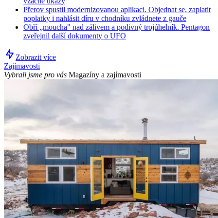
vzácné úkazy
Přerov spustil modernizovanou aplikaci. Objednat se, zaplatit
poplatky i nahlásit díru v chodníku zvládnete z gauče
Obří „moucha" nad zálivem a podivný trojúhelník. Pentagon
zveřejnil další dokumenty o UFO
Zobrazit více
Zajímavosti
Vybrali jsme pro vás
Magazíny a zajímavosti