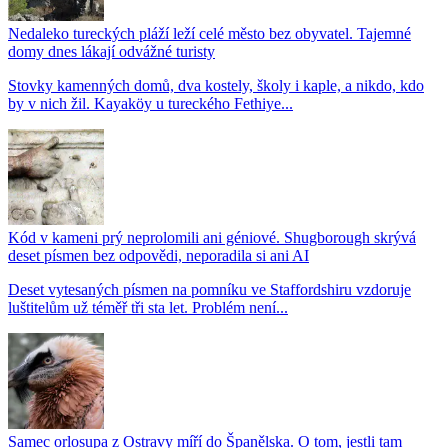
Nedaleko tureckých pláží leží celé město bez obyvatel. Tajemné
domy dnes lákají odvážné turisty
Stovky kamenných domů, dva kostely, školy i kaple, a nikdo, kdo
by v nich žil. Kayaköy u tureckého Fethiye...
Kód v kameni prý neprolomili ani géniové. Shugborough skrývá
deset písmen bez odpovědi, neporadila si ani AI
Deset vytesaných písmen na pomníku ve Staffordshiru vzdoruje
luštitelům už téměř tři sta let. Problém není...
Samec orlosupa z Ostravy míří do Španělska. O tom, jestli tam