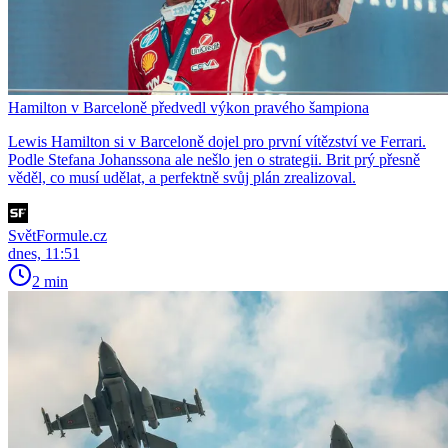
Hamilton v Barceloně předvedl výkon pravého šampiona
Lewis Hamilton si v Barceloně dojel pro první vítězství ve Ferrari.
Podle Stefana Johanssona ale nešlo jen o strategii. Brit prý přesně
věděl, co musí udělat, a perfektně svůj plán zrealizoval.
SvětFormule.cz
dnes, 11:51
2 min