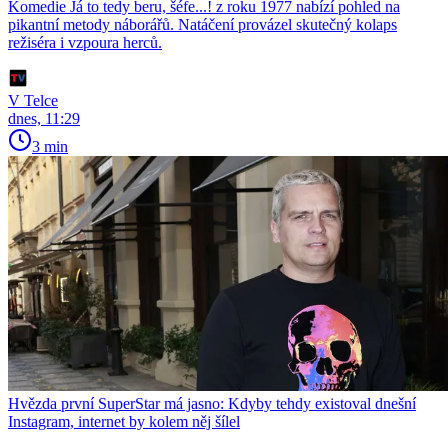
Komedie Já to tedy beru, šéfe...! z roku 1977 nabízí pohled na
pikantní metody náborářů. Natáčení provázel skutečný kolaps
režiséra i vzpoura herců.
V Telce
dnes, 11:29
3 min
Hvězda první SuperStar má jasno: Kdyby tehdy existoval dnešní
Instagram, internet by kolem něj šílel