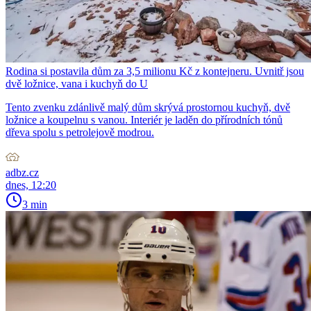
Rodina si postavila dům za 3,5 milionu Kč z kontejneru. Uvnitř jsou
dvě ložnice, vana i kuchyň do U
Tento zvenku zdánlivě malý dům skrývá prostornou kuchyň, dvě
ložnice a koupelnu s vanou. Interiér je laděn do přírodních tónů
dřeva spolu s petrolejově modrou.
adbz.cz
dnes, 12:20
3 min