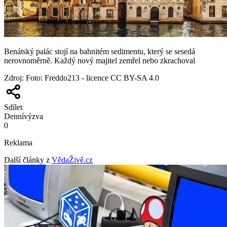
Benátský palác stojí na bahnitém sedimentu, který se sesedá
nerovnoměrně. Každý nový majitel zemřel nebo zkrachoval
Zdroj
:
Foto: Freddo213 - licence CC BY-SA 4.0
Sdílet
Denní
výzva
0
Reklama
Další články z
VědaŽivě.cz