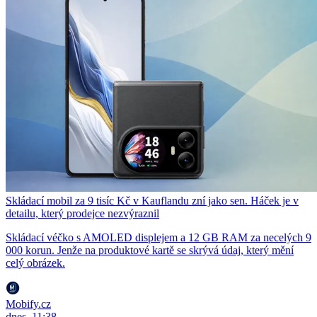
Skládací mobil za 9 tisíc Kč v Kauflandu zní jako sen. Háček je v
detailu, který prodejce nezvýraznil
Skládací véčko s AMOLED displejem a 12 GB RAM za necelých 9
000 korun. Jenže na produktové kartě se skrývá údaj, který mění
celý obrázek.
Mobify.cz
dnes, 11:38