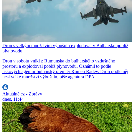
Dron s velkým množstvím výbušnin explodoval v Bulharsku poblíž
plynovodu
Dron v sobotu vnikl z Rumunska do bulharského vzdušného
prostoru a explodoval poblíž plynovodu. Oznámil to podle
tiskových agentur bulharský premiér Rumen Radev. Dron podle něj
nesl velké množství výbušnin, píše agentura DPA.
Aktuálně.cz - Zprávy
dnes, 11:44