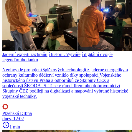
Jaderní experti zachraňují historii. Vytvářejí digitální dvojče
legendárního tanku
Neobvyklé propojení špičkových technologií z jaderné energetiky a
ochrany kulturního dědictví vzniklo díky spolupráci Vojenského
historického ústavu Praha a odborníků ze Skupiny ČEZ a
společnosti ŠKODA JS. Ti se v rámci firemního dobrovolnictví
Skupiny ČEZ podílejí na digitalizaci a mapování vybrané historické
vojenské techniky.
Plzeňská Drbna
dnes, 12:02
1 min