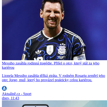
Messiho zasáhla rodinná tragédie. Přišel o otce, který stál za jeho
kariérou
Lionela Messiho zasáhla těžká ztráta. V rodném Rosariu zemřel jeho
otec Jorge, muž, který ho provázel prakticky celou kariérou.
Aktuálně.cz - Sport
dnes, 11:43