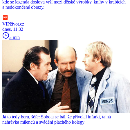
kde se legenda doslova vrší mezi dětské výrobky, knihy v krabicích
a nedokončené obrazy.
VIPživot.cz
dnes, 11:32
3 min
Já to tedy beru, šéfe: Sobota se bál, že přivolal infarkt, tajná
nahrávka milenců a svádění plachého kolegy