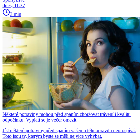
dnes, 11:37
3 min
Některé potraviny mohou před spaním zhoršovat trávení i kvalitu
odpočinku. Vyplatí se je večer omezit
Jíst některé potraviny před spaním vašemu tělu opravdu neprospívá.
Toto jsou ty, kterým byste se měli nejvíce vyhýbat.