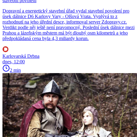
stavební povolení
Dopravní a energetický stavební úřad vydal stavební povolení pro
úsek dálnice D6 Karlovy Vary - Olšová Vrata. Vyplývá to z
rozhodnutí na jeho úřední desce, informoval server Zdopravy.cz.
Verdikt podle něj ještě není pravomocný. Poslední úsek dálnice mezi
Prahou a lázeňským městem má být dlouhý osm kilometrů a jeho
předpokládaná cena byla 4,3 miliardy korun.
Karlovarská Drbna
dnes, 12:00
2 min