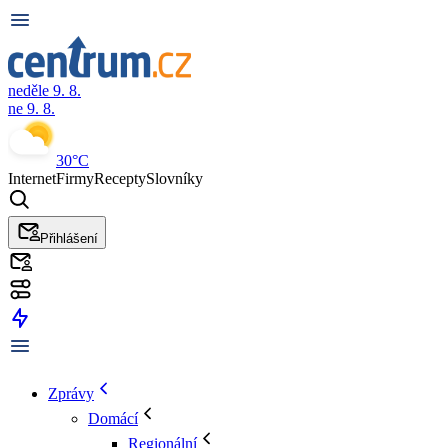
neděle 9. 8.
ne 9. 8.
30°C
Internet
Firmy
Recepty
Slovníky
Přihlášení
Zprávy
Domácí
Regionální