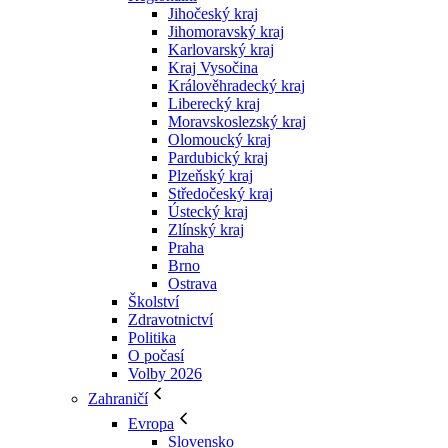
Jihočeský kraj
Jihomoravský kraj
Karlovarský kraj
Kraj Vysočina
Králověhradecký kraj
Liberecký kraj
Moravskoslezský kraj
Olomoucký kraj
Pardubický kraj
Plzeňský kraj
Středočeský kraj
Ústecký kraj
Zlínský kraj
Praha
Brno
Ostrava
Školství
Zdravotnictví
Politika
O počasí
Volby 2026
Zahraničí
Evropa
Slovensko