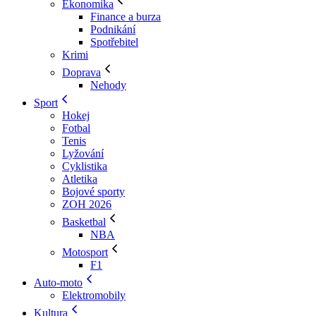
Ekonomika
Finance a burza
Podnikání
Spotřebitel
Krimi
Doprava
Nehody
Sport
Hokej
Fotbal
Tenis
Lyžování
Cyklistika
Atletika
Bojové sporty
ZOH 2026
Basketbal
NBA
Motosport
F1
Auto-moto
Elektromobily
Kultura