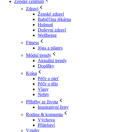
Ženské centrum
Zdraví
Ženské zdraví
Babiččina lékárna
Hubnutí
Duševní zdraví
Wellbeing
Fitness
Jóga a pilates
Módní trendy
Aktuální trendy
Doplňky
Krása
Péče o pleť
Péče o tělo
Vlasy
Nehty
Příběhy ze života
Inspirativní ženy
Rodina & komunita
Výchova
Přátelství
Vztahy