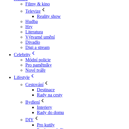
Filmy & kino
Televize
Reality show
Hudba
Hry
Literatura
Výtvarné umění
Divadlo
Digi a stream
Celebrity
Módní policie
Pro pamětníky
Nové tváře
Lifestyle
Cestování
Destinace
Rady na cesty
Bydlení
Interiery
Rady do domu
DIY
Pro kutily