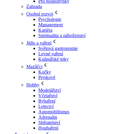
Pro hospodyňky
Zahrada
Osobní rozvoj
Psychologie
Management
Kariéra
Spiritualita a náboženství
Jídlo a vaření
Světová gastronomie
Levné vaření
Kulinářské triky
Mazlíčci
Kočky
Pejskové
Hobby
Modelářství
Včelařství
Rybaření
Letectví
Automobilismus
Adrenalin
Sběratelství
Houbaření