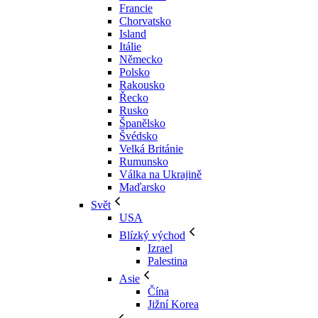
Francie
Chorvatsko
Island
Itálie
Německo
Polsko
Rakousko
Řecko
Rusko
Španělsko
Švédsko
Velká Británie
Rumunsko
Válka na Ukrajině
Maďarsko
Svět
USA
Blízký východ
Izrael
Palestina
Asie
Čína
Jižní Korea