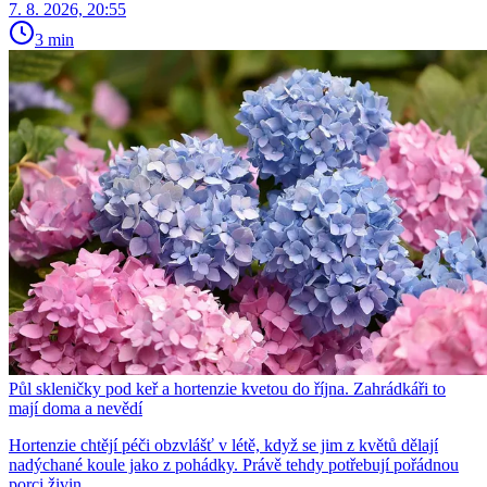
7. 8. 2026, 20:55
3 min
Půl skleničky pod keř a hortenzie kvetou do října. Zahrádkáři to
mají doma a nevědí
Hortenzie chtějí péči obzvlášť v létě, když se jim z květů dělají
nadýchané koule jako z pohádky. Právě tehdy potřebují pořádnou
porci živin.