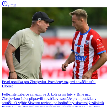
2 min
První porážka pro Zbrojovku. Povedený rozjezd nováčka uťal
Liberec
Fotbalisté Liberce zvítězili ve 3. kole první ligy v Brně nad
Zbrojovkou 1:0 a připravili nováčkovi soutěže první porážku v
soutěži. O výhře Slovanu rozhodl po hodině hry slovenský záložník