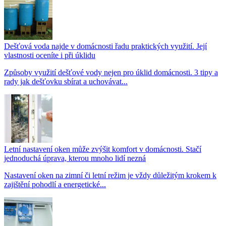
Dešťová voda najde v domácnosti řadu praktických využití. Její
vlastnosti oceníte i při úklidu
Způsoby využití dešťové vody nejen pro úklid domácnosti. 3 tipy a
rady jak dešťovku sbírat a uchovávat...
Letní nastavení oken může zvýšit komfort v domácnosti. Stačí
jednoduchá úprava, kterou mnoho lidí nezná
Nastavení oken na zimní či letní režim je vždy důležitým krokem k
zajištění pohodlí a energetické...