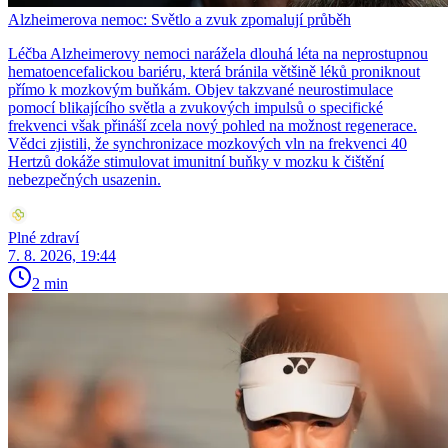
Alzheimerova nemoc: Světlo a zvuk zpomalují průběh
Léčba Alzheimerovy nemoci narážela dlouhá léta na neprostupnou
hematoencefalickou bariéru, která bránila většině léků proniknout
přímo k mozkovým buňkám. Objev takzvané neurostimulace
pomocí blikajícího světla a zvukových impulsů o specifické
frekvenci však přináší zcela nový pohled na možnost regenerace.
Vědci zjistili, že synchronizace mozkových vln na frekvenci 40
Hertzů dokáže stimulovat imunitní buňky v mozku k čištění
nebezpečných usazenin.
Plné zdraví
7. 8. 2026, 19:44
2 min