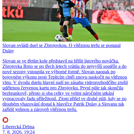
Slovan ovládl duel se Zbrojovkou. O vítěznou trefu se postaral
Dulay
Slovan se ve třetím kole představil na hřišti ligového nováčka.
Zbrojovka Brno se po třech letech vrátila do nejvyšší soutěže a do
nové sezony vstoupila ve výborné formě. Slovan naopak po
bojovném výkonu proti Teplicím chtěl znovu naskočit na vítěznou
vlnu. V úvodu duelu hlavní sudí po zásahu videorozhodčího zrušil
udělenou červenou kartu pro Zbrojovku. První půle tak skončila
bezbrankově, přesto si oba celky ve velmi náročném utkání
vypracovaly řadu příležitostí. Zlom přišel ve druhé půli, kdy se po
dlouhém vhazování dostal k hlavičce Patrik Dulay a Slovanu tak
zařídil jedinou a zároveň vítěznou trefu.
Liberecká Drbna
7. 8. 2026, 19:24