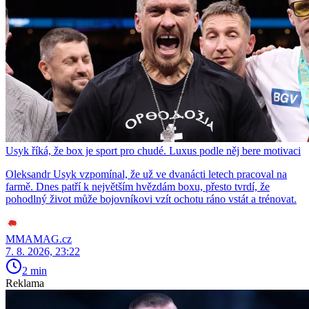
Usyk říká, že box je sport pro chudé. Luxus podle něj bere motivaci
Oleksandr Usyk vzpomínal, že už ve dvanácti letech pracoval na
farmě. Dnes patří k největším hvězdám boxu, přesto tvrdí, že
pohodlný život může bojovníkovi vzít ochotu ráno vstát a trénovat.
MMAMAG.cz
7. 8. 2026, 23:22
2 min
Reklama