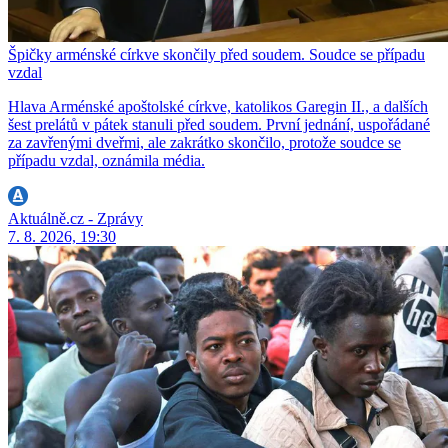
Špičky arménské církve skončily před soudem. Soudce se případu
vzdal
Hlava Arménské apoštolské církve, katolikos Garegin II., a dalších
šest prelátů v pátek stanuli před soudem. První jednání, uspořádané
za zavřenými dveřmi, ale zakrátko skončilo, protože soudce se
případu vzdal, oznámila média.
Aktuálně.cz - Zprávy
7. 8. 2026, 19:30