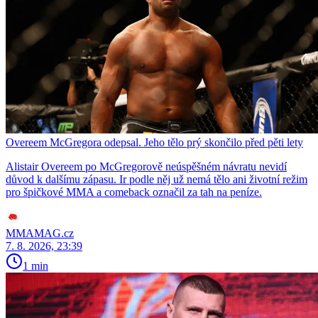
Overeem McGregora odepsal. Jeho tělo prý skončilo před pěti lety
Alistair Overeem po McGregorově neúspěšném návratu nevidí
důvod k dalšímu zápasu. Ir podle něj už nemá tělo ani životní režim
pro špičkové MMA a comeback označil za tah na peníze.
MMAMAG.cz
7. 8. 2026, 23:39
1 min