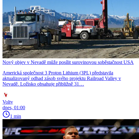
Nový objev v Nevadě může posílit surovinovou soběstačnost USA
Americká společnost 3 Proton Lithium (3PL) představila
aktualizovaný odhad zásob svého projektu Railroad Valley v
Nevadě. Ložisko obsahuje přibližně 31…
Volty
dnes, 01:00
1 min