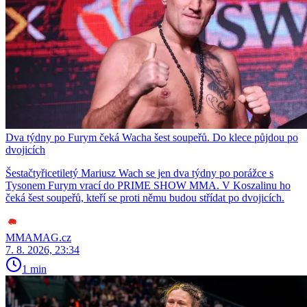
Dva týdny po Furym čeká Wacha šest soupeřů. Do klece půjdou po
dvojicích
Šestačtyřicetiletý Mariusz Wach se jen dva týdny po porážce s
Tysonem Furym vrací do PRIME SHOW MMA. V Koszalinu ho
čeká šest soupeřů, kteří se proti němu budou střídat po dvojicích.
MMAMAG.cz
7. 8. 2026, 23:34
1 min