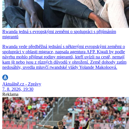
Rwanda jedná s evropskými zeměmi o spolupráci s přijímáním
migrantů
Rwanda vede předběžná jednání s některými evropskými zeměmi o
spolupráci v oblasti migrace, napsala agentura AFP. Kigali by podle
návrhu mohlo přijímat rodiny migrantů, kteří uvízli na cestě, nemají
kam jít nebo jsou z různých důvodů v ohrožení. Země dohody zatím
nedosáhly, uvedla mluvčí rwandské vlády Yolande Makoloová.
Aktuálně.cz - Zprávy
7. 8. 2026, 19:30
Reklama