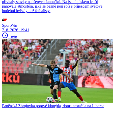
přivítaly stovky nadšených fanoušků. Na istanbulském letišti
panovala atmosféra, jaká se běžně pojí spíš s příjezdem světové
hudební hvězdy než fotbalisty.
SportWin
7. 8. 2026, 19:41
1 min
Brněnská Zbrojovka poprvé klopýtla, doma nestačila na Liberec