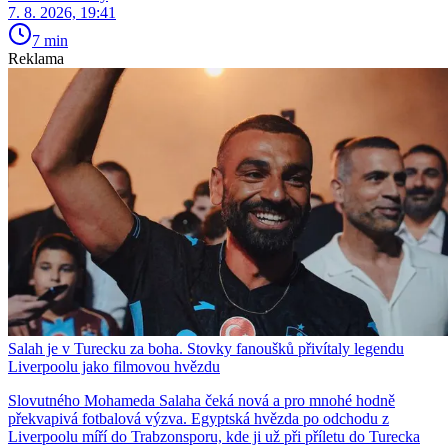
7. 8. 2026, 19:41
7 min
Reklama
Salah je v Turecku za boha. Stovky fanoušků přivítaly legendu
Liverpoolu jako filmovou hvězdu
Slovutného Mohameda Salaha čeká nová a pro mnohé hodně
překvapivá fotbalová výzva. Egyptská hvězda po odchodu z
Liverpoolu míří do Trabzonsporu, kde ji už při příletu do Turecka