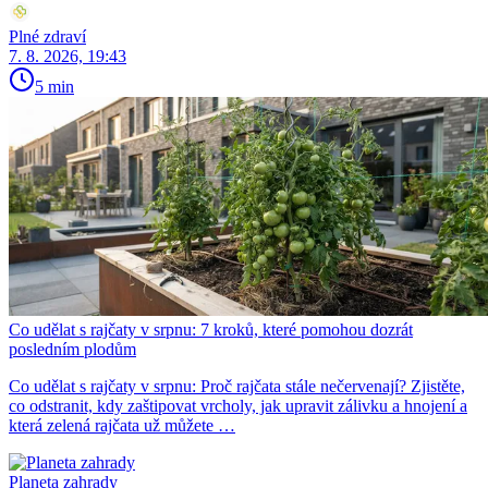
Plné zdraví
7. 8. 2026, 19:43
5 min
Co udělat s rajčaty v srpnu: 7 kroků, které pomohou dozrát
posledním plodům
Co udělat s rajčaty v srpnu: Proč rajčata stále nečervenají? Zjistěte,
co odstranit, kdy zaštipovat vrcholy, jak upravit zálivku a hnojení a
která zelená rajčata už můžete …
Planeta zahrady