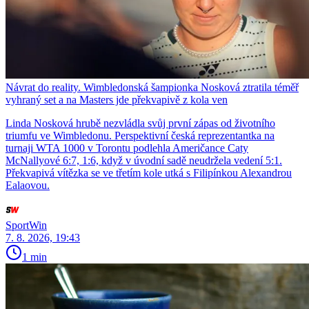
Návrat do reality. Wimbledonská šampionka Nosková ztratila téměř
vyhraný set a na Masters jde překvapivě z kola ven
Linda Nosková hrubě nezvládla svůj první zápas od životního
triumfu ve Wimbledonu. Perspektivní česká reprezentantka na
turnaji WTA 1000 v Torontu podlehla Američance Caty
McNallyové 6:7, 1:6, když v úvodní sadě neudržela vedení 5:1.
Překvapivá vítězka se ve třetím kole utká s Filipínkou Alexandrou
Ealaovou.
SportWin
7. 8. 2026, 19:43
1 min