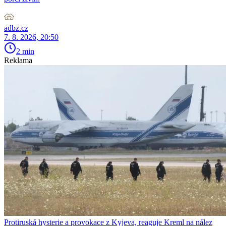
adbz.cz
7. 8. 2026, 20:50
2 min
Reklama
Protiruská hysterie a provokace z Kyjeva, reaguje Kreml na nález