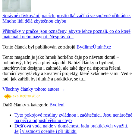
Správné dávkování pracích prostředků začíná ve správné přihrádce.
Mnoho lidí dělá zbytečnou chybu
Přihrádky v pračce jsou označeny, abyste lehce poznali, co do které
máte nalít nebo nasypat. Nesprávná...
Tento článek byl publikován ze zdrojů
BydlímeÚtulně.cz
Tento magazín je jako hrnek horkého čaje po návratu domů –
pohodový, hřejivý a plný nápadů. Nabízí články o bydlení,
interiérovém designu i zahradě, ale také tipy na úsporná řešení,
domácí vychytávky a kreativní projekty, které zvládnete sami. Vedle
rad, jak zařídit byt útulně a prakticky, se tu...
Všechny články tohoto autora →
Další články z kategorie
Bydlení
Tyto pokojové rostliny zvládnou i začátečníci. Jsou nenáročné
na péči a odpustí většinu chyb
Dešťová voda najde v domácnosti řadu praktických využití.
Její vlastnosti oceníte i při úklidu