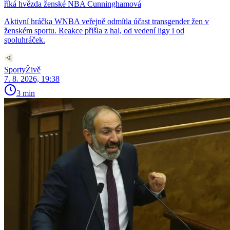
říká hvězda ženské NBA Cunninghamová
Aktivní hráčka WNBA veřejně odmítla účast transgender žen v
ženském sportu. Reakce přišla z hal, od vedení ligy i od
spoluhráček.
SportyŽivě
7. 8. 2026, 19:38
3 min