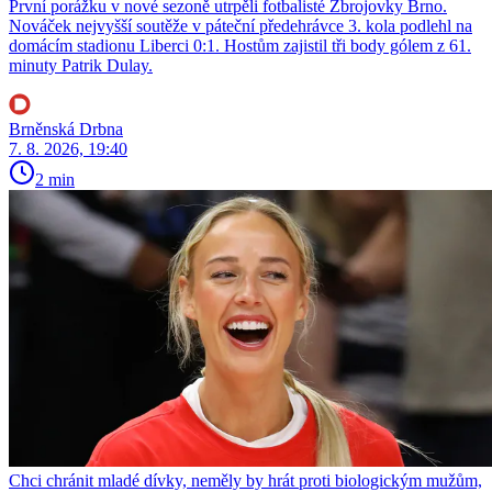
První porážku v nové sezoně utrpěli fotbalisté Zbrojovky Brno.
Nováček nejvyšší soutěže v páteční předehrávce 3. kola podlehl na
domácím stadionu Liberci 0:1. Hostům zajistil tři body gólem z 61.
minuty Patrik Dulay.
Brněnská Drbna
7. 8. 2026, 19:40
2 min
Chci chránit mladé dívky, neměly by hrát proti biologickým mužům,