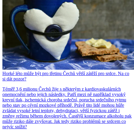
Horké léto může být pro třetinu Čechů větší zátěží pro srdce. Na co
si dát pozor?
Téměř 3,6 milionu Čechů žije s některým z kardiovaskulárních
onemocnění nebo jejich následky. Patří mezi ně například vysoký
krevní tlak, ischemická choroba srdeční, porucha srdečního rytmu
nebo stav po cévní mozkové příhodě. Právě tito lidé mohou hůře
zvládat vysoké letní teploty, dehydrataci, větší fyzickou zátěž i
změny režimu během dovolených. Častější konzumace alkoholu pak
může riziko dále zvyšovat. Jak tedy riziko problémů se srdcem co
nejvíc snížit?