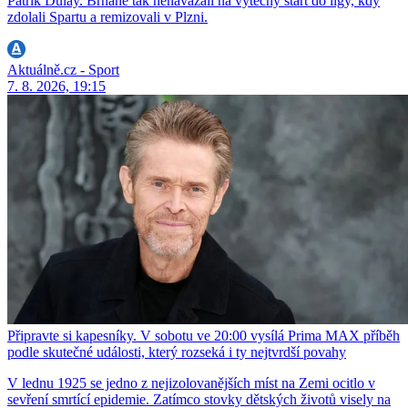
Patrik Dulay. Brňané tak nenavázali na výtečný start do ligy, kdy
zdolali Spartu a remizovali v Plzni.
Aktuálně.cz - Sport
7. 8. 2026, 19:15
Připravte si kapesníky. V sobotu ve 20:00 vysílá Prima MAX příběh
podle skutečné události, který rozseká i ty nejtvrdší povahy
V lednu 1925 se jedno z nejizolovanějších míst na Zemi ocitlo v
sevření smrtící epidemie. Zatímco stovky dětských životů visely na