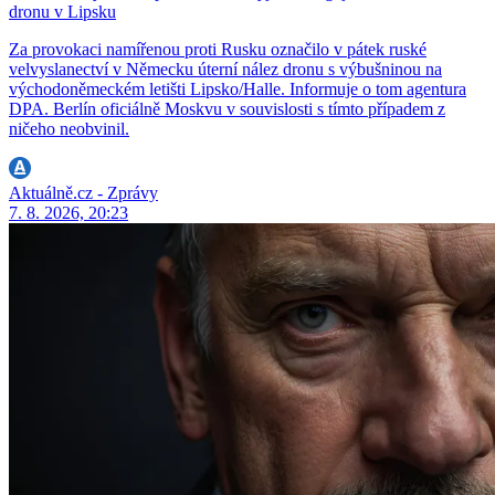
dronu v Lipsku
Za provokaci namířenou proti Rusku označilo v pátek ruské
velvyslanectví v Německu úterní nález dronu s výbušninou na
východoněmeckém letišti Lipsko/Halle. Informuje o tom agentura
DPA. Berlín oficiálně Moskvu v souvislosti s tímto případem z
ničeho neobvinil.
Aktuálně.cz - Zprávy
7. 8. 2026, 20:23