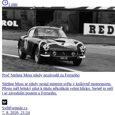
1 min
Proč Stirling Moss nikdy nezávodil za Ferrariho
Stirling Moss se nikdy nestal mistrem světa v královně motorsportu.
Přesto měl britský pilot k titulu několikrát velmi blízko. Stejně to měl
i se závodním postem u Ferrariho.
SvětFormule.cz
7. 8. 2026, 21:24