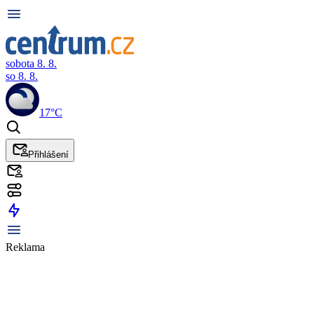
sobota 8. 8.
so 8. 8.
17°C
Přihlášení
Reklama