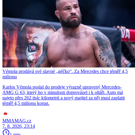
Vémola prodává své slavné „géčko“. Za Mercedes chce téměř 4,5
milionu
Karlos Vémola poslal do prodeje výrazně upravený Mercedes-
AMG G 63, který ho v minulosti doprovázel i k oltáři. Auto má
najeto přes 262 tisíc kilometrů a nový majitel za něj musí zaplatit
téměř 4,5 milionu korun.
MMAMAG.cz
7. 8. 2026, 23:14
1 min