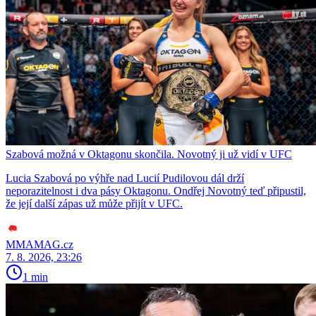
Szabová možná v Oktagonu skončila. Novotný ji už vidí v UFC
Lucia Szabová po výhře nad Lucií Pudilovou dál drží
neporazitelnost i dva pásy Oktagonu. Ondřej Novotný teď připustil,
že její další zápas už může přijít v UFC.
MMAMAG.cz
7. 8. 2026, 23:26
1 min