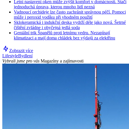
Letní nastavení oken může zvýšit komfort v domácnosti. Stačí
jednoduchá úprava, kterou mnoho lidí nezná
Vadnoucí orchideje lze často zachránit správnou péčí. Pomoci
může i peroxid vodíku při vhodném použití
Sklokeramická i indukční deska vydrží déle jako nová. Šetrné
čištění zvládne i obyčejná jedlá soda
Geniální trik Španělů proti letnímu vedru. Nezapínají
klimatizaci a mají doma chládek bez výdajů za elektřinu
Zobrazit více
Lifestyle
Bydlení
Vybrali jsme pro vás
Magazíny a zajímavosti