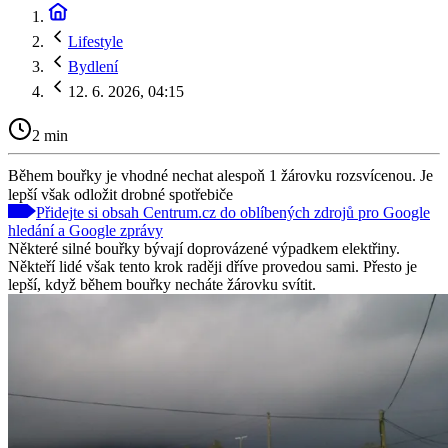
Lifestyle
Bydlení
12. 6. 2026, 04:15
2 min
Během bouřky je vhodné nechat alespoň 1 žárovku rozsvícenou. Je
lepší však odložit drobné spotřebiče
Přidejte si obsah Centrum.cz do oblíbených zdrojů pro Google
hledání a Google zprávy
Některé silné bouřky bývají doprovázené výpadkem elektřiny.
Někteří lidé však tento krok raději dříve provedou sami. Přesto je
lepší, když během bouřky necháte žárovku svítit.