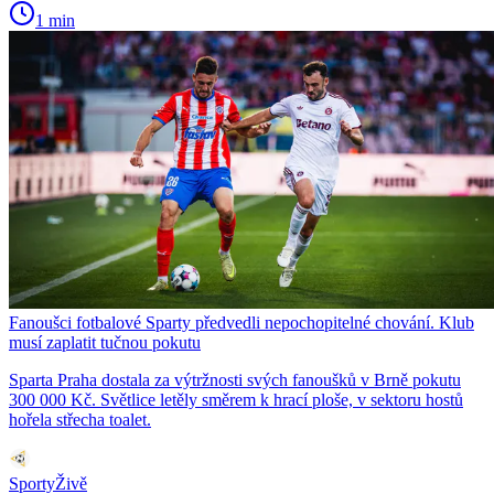
1 min
Fanoušci fotbalové Sparty předvedli nepochopitelné chování. Klub
musí zaplatit tučnou pokutu
Sparta Praha dostala za výtržnosti svých fanoušků v Brně pokutu
300 000 Kč. Světlice letěly směrem k hrací ploše, v sektoru hostů
hořela střecha toalet.
SportyŽivě