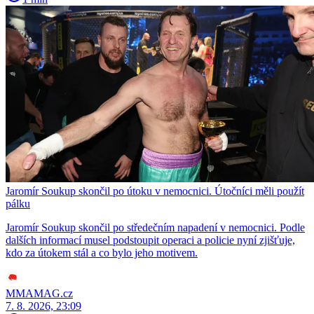
Jaromír Soukup skončil po útoku v nemocnici. Útočníci měli použít
pálku
Jaromír Soukup skončil po středečním napadení v nemocnici. Podle
dalších informací musel podstoupit operaci a policie nyní zjišťuje,
kdo za útokem stál a co bylo jeho motivem.
MMAMAG.cz
7. 8. 2026, 23:09