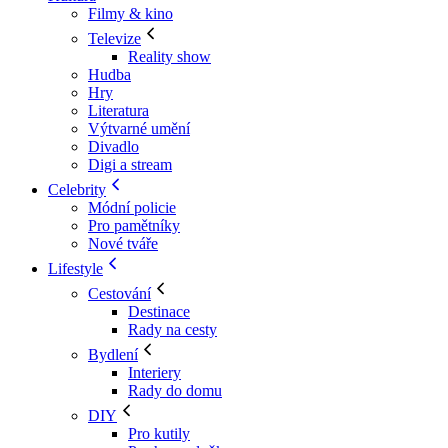
Filmy & kino
Televize
Reality show
Hudba
Hry
Literatura
Výtvarné umění
Divadlo
Digi a stream
Celebrity
Módní policie
Pro pamětníky
Nové tváře
Lifestyle
Cestování
Destinace
Rady na cesty
Bydlení
Interiery
Rady do domu
DIY
Pro kutily