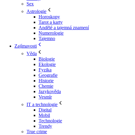
Sex
Astrologie
Horoskopy
Tarot a karty
Andělé a tajemná znamení
Numerologie
Tajemno
Zajímavosti
Věda
Biologie
Ekologie
Fyzika
Geografie
Historie
Chemie
Jazykověda
Vesmír
IT a technologie
Digital
Mobil
Technologie
Trendy
True crime