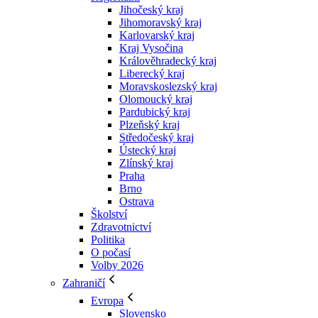
Jihočeský kraj
Jihomoravský kraj
Karlovarský kraj
Kraj Vysočina
Králověhradecký kraj
Liberecký kraj
Moravskoslezský kraj
Olomoucký kraj
Pardubický kraj
Plzeňský kraj
Středočeský kraj
Ústecký kraj
Zlínský kraj
Praha
Brno
Ostrava
Školství
Zdravotnictví
Politika
O počasí
Volby 2026
Zahraničí
Evropa
Slovensko