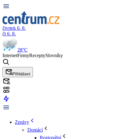
čtvrtek 6. 8.
čt 6. 8.
28°C
Internet
Firmy
Recepty
Slovníky
Přihlášení
Zprávy
Domácí
Regionální