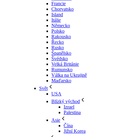
Francie
Chorvatsko
Island
Itálie
Německo
Polsko
Rakousko
Řecko
Rusko
Španělsko
Švédsko
Velká Británie
Rumunsko
Válka na Ukrajině
Maďarsko
Svět
USA
Blízký východ
Izrael
Palestina
Asie
Čína
Jižní Korea