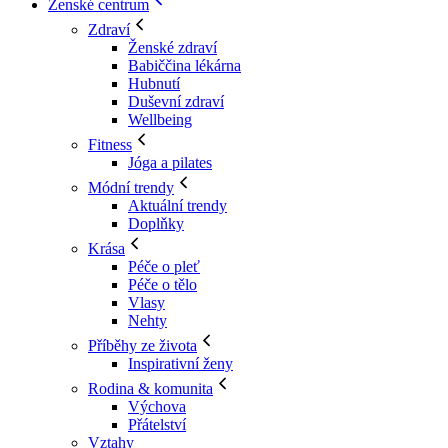
Ženské centrum
Zdraví
Ženské zdraví
Babiččina lékárna
Hubnutí
Duševní zdraví
Wellbeing
Fitness
Jóga a pilates
Módní trendy
Aktuální trendy
Doplňky
Krása
Péče o pleť
Péče o tělo
Vlasy
Nehty
Příběhy ze života
Inspirativní ženy
Rodina & komunita
Výchova
Přátelství
Vztahy