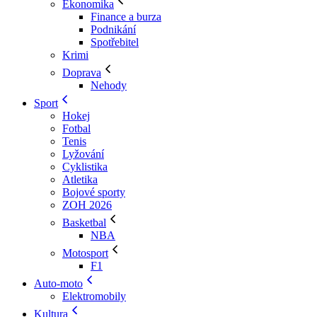
Ekonomika
Finance a burza
Podnikání
Spotřebitel
Krimi
Doprava
Nehody
Sport
Hokej
Fotbal
Tenis
Lyžování
Cyklistika
Atletika
Bojové sporty
ZOH 2026
Basketbal
NBA
Motosport
F1
Auto-moto
Elektromobily
Kultura