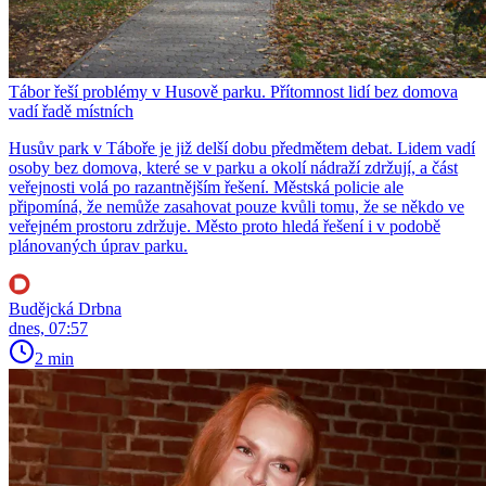
Tábor řeší problémy v Husově parku. Přítomnost lidí bez domova
vadí řadě místních
Husův park v Táboře je již delší dobu předmětem debat. Lidem vadí
osoby bez domova, které se v parku a okolí nádraží zdržují, a část
veřejnosti volá po razantnějším řešení. Městská policie ale
připomíná, že nemůže zasahovat pouze kvůli tomu, že se někdo ve
veřejném prostoru zdržuje. Město proto hledá řešení i v podobě
plánovaných úprav parku.
Budějcká Drbna
dnes, 07:57
2 min