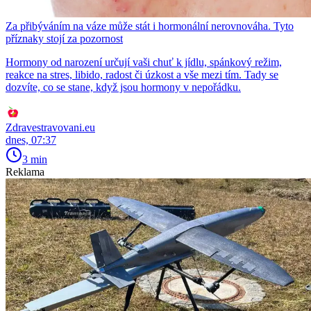
Za přibýváním na váze může stát i hormonální nerovnováha. Tyto
příznaky stojí za pozornost
Hormony od narození určují vaši chuť k jídlu, spánkový režim,
reakce na stres, libido, radost či úzkost a vše mezi tím. Tady se
dozvíte, co se stane, když jsou hormony v nepořádku.
Zdravestravovani.eu
dnes, 07:37
3 min
Reklama