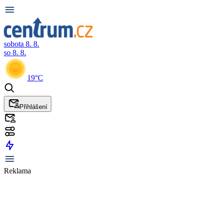
sobota 8. 8.
so 8. 8.
19°C
Přihlášení
Reklama