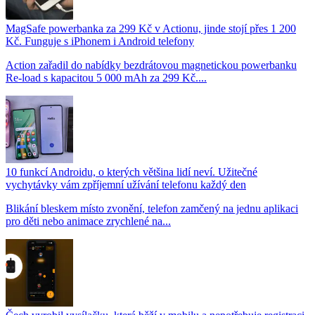
MagSafe powerbanka za 299 Kč v Actionu, jinde stojí přes 1 200
Kč. Funguje s iPhonem i Android telefony
Action zařadil do nabídky bezdrátovou magnetickou powerbanku
Re-load s kapacitou 5 000 mAh za 299 Kč....
10 funkcí Androidu, o kterých většina lidí neví. Užitečné
vychytávky vám zpříjemní užívání telefonu každý den
Blikání bleskem místo zvonění, telefon zamčený na jednu aplikaci
pro děti nebo animace zrychlené na...