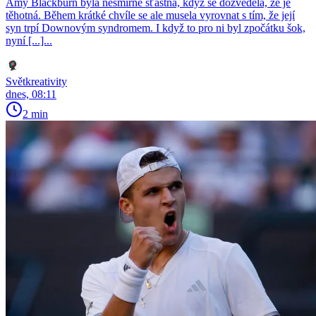
Amy Blackburn byla nesmírně šťastná, když se dozvěděla, že je
těhotná. Během krátké chvíle se ale musela vyrovnat s tím, že její
syn trpí Downovým syndromem. I když to pro ni byl zpočátku šok,
nyní [...]...
Světkreativity
dnes, 08:11
2 min