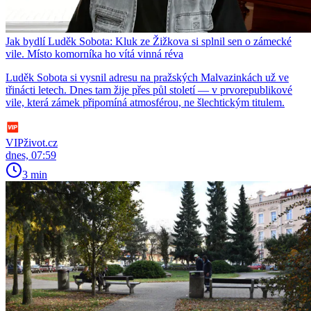
Jak bydlí Luděk Sobota: Kluk ze Žižkova si splnil sen o zámecké
vile. Místo komorníka ho vítá vinná réva
Luděk Sobota si vysnil adresu na pražských Malvazinkách už ve
třinácti letech. Dnes tam žije přes půl století — v prvorepublikové
vile, která zámek připomíná atmosférou, ne šlechtickým titulem.
VIPživot.cz
dnes, 07:59
3 min