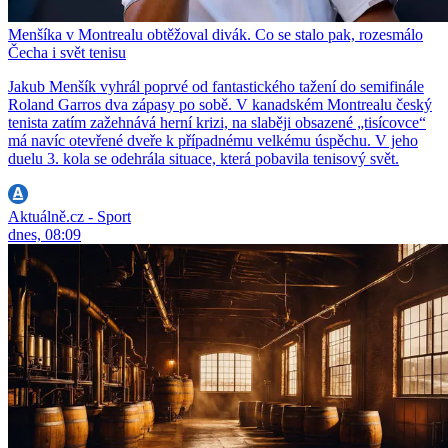
Menšíka v Montrealu obtěžoval divák. Co se stalo pak, rozesmálo
Čecha i svět tenisu
Jakub Menšík vyhrál poprvé od fantastického tažení do semifinále
Roland Garros dva zápasy po sobě. V kanadském Montrealu český
tenista zatím zažehnává herní krizi, na slaběji obsazené „tisícovce“
má navíc otevřené dveře k případnému velkému úspěchu. V jeho
duelu 3. kola se odehrála situace, která pobavila tenisový svět.
Aktuálně.cz - Sport
dnes, 08:09