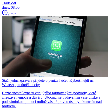
Trade-off
dnes, 08:00
2 min
Stačí jedna zpráva a přijdete o peníze i účet. Kyberšmejdi na
WhatsAppu útočí na city
Bezpečnostní experti varují před rafinovanými podvody, které
zneužívají emoce a důvěru. Útočníci se vydávají za vaše blízké a
pod záminkou pomoci rodině vás připraví o úspory i kontrolu nad
profilem.