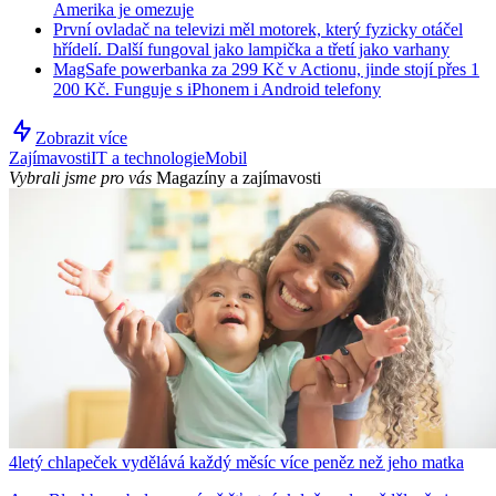
Amerika je omezuje
První ovladač na televizi měl motorek, který fyzicky otáčel
hřídelí. Další fungoval jako lampička a třetí jako varhany
MagSafe powerbanka za 299 Kč v Actionu, jinde stojí přes 1
200 Kč. Funguje s iPhonem i Android telefony
Zobrazit více
Zajímavosti
IT a technologie
Mobil
Vybrali jsme pro vás
Magazíny a zajímavosti
4letý chlapeček vydělává každý měsíc více peněz než jeho matka