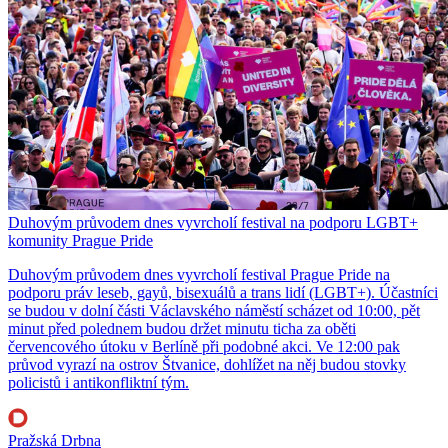
Duhovým průvodem dnes vyvrcholí festival na podporu LGBT+
komunity Prague Pride
Duhovým průvodem dnes vyvrcholí festival Prague Pride na
podporu práv leseb, gayů, bisexuálů a trans lidí (LGBT+). Účastníci
se budou v dolní části Václavského náměstí scházet od 10:00, pět
minut před polednem budou držet minutu ticha za oběti
červencového útoku v Berlíně při podobné akci. Ve 12:00 pak
průvod vyrazí na ostrov Štvanice, dohlížet na něj budou stovky
policistů i antikonfliktní tým.
Pražská Drbna