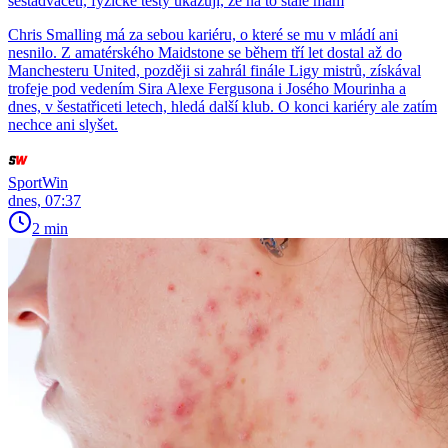
šestadvaceti, fyzické testy ukazují, že na to stále mám
Chris Smalling má za sebou kariéru, o které se mu v mládí ani
nesnilo. Z amatérského Maidstone se během tří let dostal až do
Manchesteru United, později si zahrál finále Ligy mistrů, získával
trofeje pod vedením Sira Alexe Fergusona i Josého Mourinha a
dnes, v šestatřiceti letech, hledá další klub. O konci kariéry ale zatím
nechce ani slyšet.
SportWin
dnes, 07:37
2 min