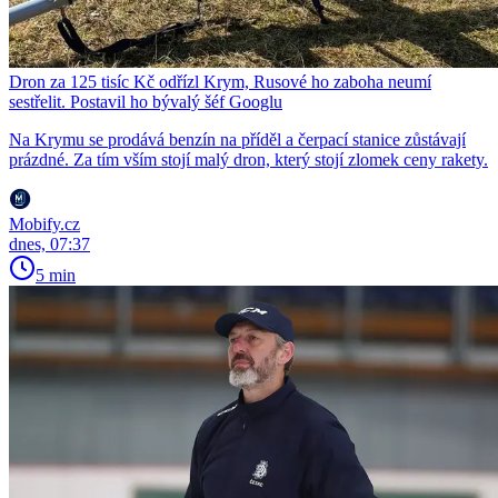
Dron za 125 tisíc Kč odřízl Krym, Rusové ho zaboha neumí
sestřelit. Postavil ho bývalý šéf Googlu
Na Krymu se prodává benzín na příděl a čerpací stanice zůstávají
prázdné. Za tím vším stojí malý dron, který stojí zlomek ceny rakety.
Mobify.cz
dnes, 07:37
5 min