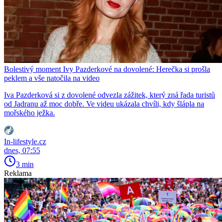
Bolestivý moment Ivy Pazderkové na dovolené: Herečka si prošla
peklem a vše natočila na video
Iva Pazderková si z dovolené odvezla zážitek, který zná řada turistů
od Jadranu až moc dobře. Ve videu ukázala chvíli, kdy šlápla na
mořského ježka.
In-lifestyle.cz
dnes, 07:55
3 min
Reklama