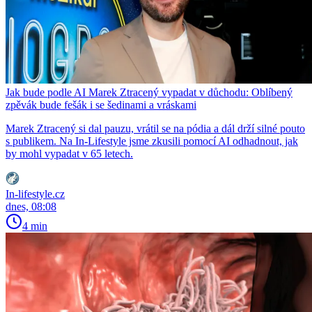
Jak bude podle AI Marek Ztracený vypadat v důchodu: Oblíbený
zpěvák bude fešák i se šedinami a vráskami
Marek Ztracený si dal pauzu, vrátil se na pódia a dál drží silné pouto
s publikem. Na In-Lifestyle jsme zkusili pomocí AI odhadnout, jak
by mohl vypadat v 65 letech.
In-lifestyle.cz
dnes, 08:08
4 min