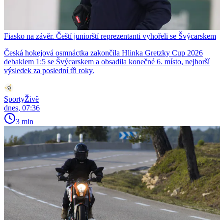
Fiasko na závěr. Čeští juniorští reprezentanti vyhořeli se Švýcarskem
Česká hokejová osmnáctka zakončila Hlinka Gretzky Cup 2026
debaklem 1:5 se Švýcarskem a obsadila konečné 6. místo, nejhorší
výsledek za poslední tři roky.
SportyŽivě
dnes, 07:36
3 min