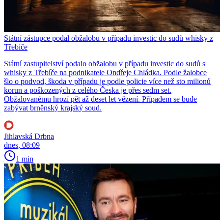
Státní zástupce podal obžalobu v případu investic do sudů whisky z
Třebíče
Státní zastupitelství podalo obžalobu v případu investic do sudů s
whisky z Třebíče na podnikatele Ondřeje Chládka. Podle žalobce
šlo o podvod, škoda v případu je podle policie více než sto milionů
korun a poškozených z celého Česka je přes sedm set.
Obžalovanému hrozí pět až deset let vězení. Případem se bude
zabývat brněnský krajský soud.
Jihlavská Drbna
dnes, 08:09
1 min