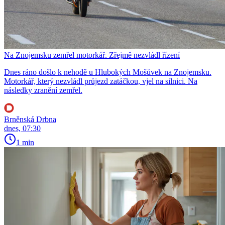
Na Znojemsku zemřel motorkář. Zřejmě nezvládl řízení
Dnes ráno došlo k nehodě u Hlubokých Mošůvek na Znojemsku.
Motorkář, který nezvládl průjezd zatáčkou, vjel na silnici. Na
následky zranění zemřel.
Brněnská Drbna
dnes, 07:30
1 min