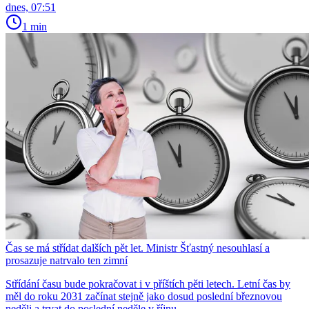
dnes, 07:51
1 min
Čas se má střídat dalších pět let. Ministr Šťastný nesouhlasí a
prosazuje natrvalo ten zimní
Střídání času bude pokračovat i v příštích pěti letech. Letní čas by
měl do roku 2031 začínat stejně jako dosud poslední březnovou
neděli a trvat do poslední neděle v říjnu.