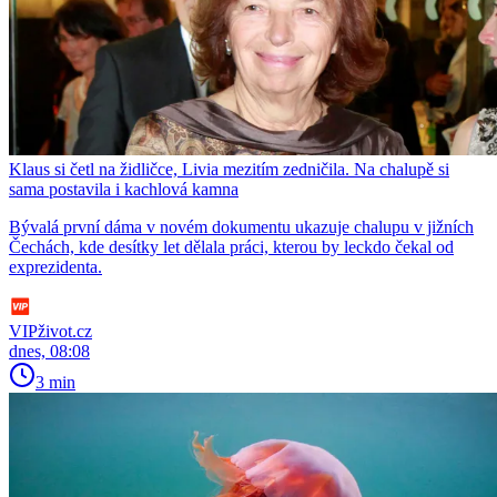
Klaus si četl na židličce, Livia mezitím zedničila. Na chalupě si
sama postavila i kachlová kamna
Bývalá první dáma v novém dokumentu ukazuje chalupu v jižních
Čechách, kde desítky let dělala práci, kterou by leckdo čekal od
exprezidenta.
VIPživot.cz
dnes, 08:08
3 min