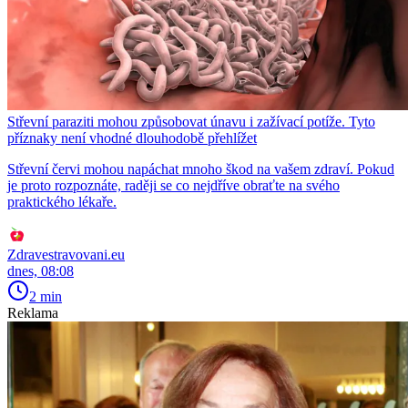
Střevní paraziti mohou způsobovat únavu i zažívací potíže. Tyto
příznaky není vhodné dlouhodobě přehlížet
Střevní červi mohou napáchat mnoho škod na vašem zdraví. Pokud
je proto rozpoznáte, raději se co nejdříve obraťte na svého
praktického lékaře.
Zdravestravovani.eu
dnes, 08:08
2 min
Reklama