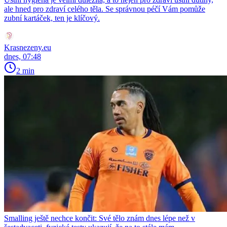
ale hned pro zdraví celého těla. Se správnou péčí Vám pomůže
zubní kartáček, ten je klíčový.
Krasnezeny.eu
dnes, 07:48
2 min
Smalling ještě nechce končit: Své tělo znám dnes lépe než v