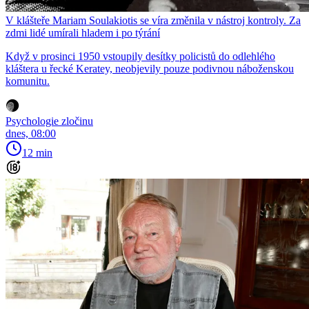
V klášteře Mariam Soulakiotis se víra změnila v nástroj kontroly. Za
zdmi lidé umírali hladem i po týrání
Když v prosinci 1950 vstoupily desítky policistů do odlehlého
kláštera u řecké Keratey, neobjevily pouze podivnou náboženskou
komunitu.
Psychologie zločinu
dnes, 08:00
12 min