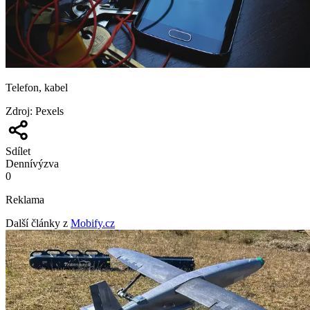
Telefon, kabel
Zdroj
:
Pexels
Sdílet
Denní
výzva
0
Reklama
Další články z
Mobify.cz