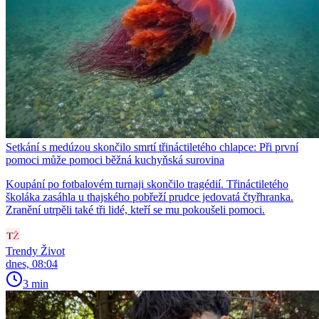
Setkání s medúzou skončilo smrtí třináctiletého chlapce: Při první
pomoci může pomoci běžná kuchyňská surovina
Koupání po fotbalovém turnaji skončilo tragédií. Třináctiletého
školáka zasáhla u thajského pobřeží prudce jedovatá čtyřhranka.
Zranění utrpěli také tři lidé, kteří se mu pokoušeli pomoci.
Trendy Život
dnes, 08:04
3 min