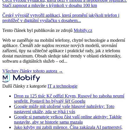
Čech vyrobil vysílačku, která běží v mobilu a nepotřebuje registraci.
Stačí zapnout a mluvíte s kýmkoli v dosahu 100 km
Český vývojář vytvořil aplikaci, která promění jakýkoli telefon i
prohlížeč v digitální vysílačku s dosahem...
Tento článek byl publikován ze zdrojů
Mobify.cz
Web se zaměřuje na mobilní telefony, chytré technologie a moderní
aplikace. Čtenáři zde najdou recenze nových modelů, srovnání
zařízení, tipy na užitečné aplikace i praktické rady, jak z telefonu
dostat maximum. Obsah sleduje také trendy v oblasti elektroniky,
softwaru a digitálních služeb – od...
Všechny články tohoto autora →
Další články z kategorie
IT a technologie
Dron za 125 tisíc Kč odřízl Krym, Rusové ho zaboha neumí
sestřelit. Postavil ho bývalý šéf Googlu
Google může mít uložené vaše hlasové nahrávky: Toto
nastavení ukáže, zda se týká i vás
Google si pamatuje velkou část vaší online aktivity: Takhle
nastavíte, aby se historie sama mazala
Jako kdyby mi zabili milence. Čína zakázala AI partnerství,