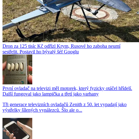
Dron za 125 tisíc Kč odřízl Krym, Rusové ho zaboha neumí
sestřelit. Postavil ho bývalý šéf Googlu
První ovladač na televizi měl motorek, který fyzicky otáčel hřídelí.
Další fungoval jako lampička a třetí jako varhany
Tři generace televizních ovladačů Zenith z 50. let vypadají jako
výstřelky šílených vynálezců. Šlo ale o...