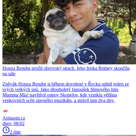
Honza Bendig prožil obrovský strach. Jeho fenka Britney skončila
na sále
Zpěvák Honza Bendig si během dovolené v Řecku splnil jeden ze
svých velkých snů. Jako dlouholetý fanoušek filmového hitu
Mamma Mia! navštívil ostrov Skopelos, kde vznikla většina
venkovních scén slavného muzikálu, a strávil tam dva dny.
Aplausin.cz
dnes, 08:02
2 min