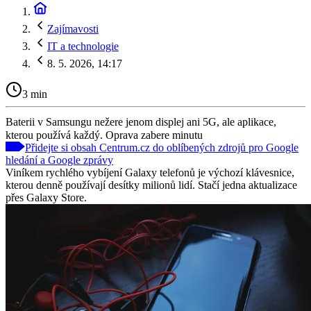
Zajímavosti
IT a technologie
8. 5. 2026, 14:17
3 min
Baterii v Samsungu nežere jenom displej ani 5G, ale aplikace,
kterou používá každý. Oprava zabere minutu
Přidejte si obsah Centrum.cz do oblíbených zdrojů pro Google
hledání a Google zprávy
Viníkem rychlého vybíjení Galaxy telefonů je výchozí klávesnice,
kterou denně používají desítky milionů lidí. Stačí jedna aktualizace
přes Galaxy Store.