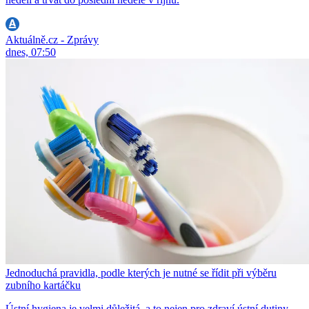
Aktuálně.cz - Zprávy
dnes, 07:50
Jednoduchá pravidla, podle kterých je nutné se řídit při výběru
zubního kartáčku
Ústní hygiena je velmi důležitá, a to nejen pro zdraví ústní dutiny,