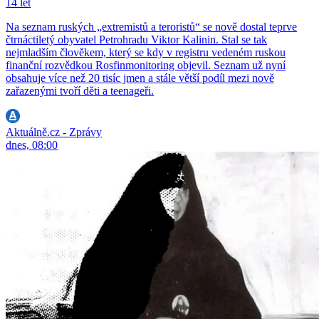
14 let
Na seznam ruských „extremistů a teroristů“ se nově dostal teprve
čtrnáctiletý obyvatel Petrohradu Viktor Kalinin. Stal se tak
nejmladším člověkem, který se kdy v registru vedeném ruskou
finanční rozvědkou Rosfinmonitoring objevil. Seznam už nyní
obsahuje více než 20 tisíc jmen a stále větší podíl mezi nově
zařazenými tvoří děti a teenageři.
Aktuálně.cz - Zprávy
dnes, 08:00