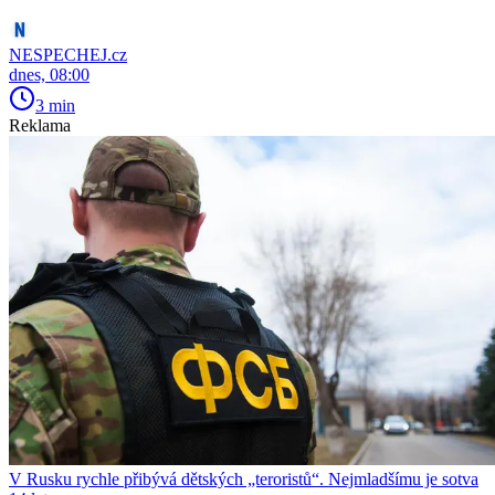
NESPECHEJ.cz
dnes, 08:00
3 min
Reklama
V Rusku rychle přibývá dětských „teroristů“. Nejmladšímu je sotva