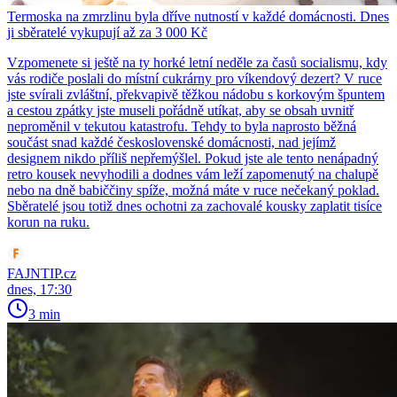
Termoska na zmrzlinu byla dříve nutností v každé domácnosti. Dnes
ji sběratelé vykupují až za 3 000 Kč
Vzpomenete si ještě na ty horké letní neděle za časů socialismu, kdy
vás rodiče poslali do místní cukrárny pro víkendový dezert? V ruce
jste svírali zvláštní, překvapivě těžkou nádobu s korkovým špuntem
a cestou zpátky jste museli pořádně utíkat, aby se obsah uvnitř
neproměnil v tekutou katastrofu. Tehdy to byla naprosto běžná
součást snad každé československé domácnosti, nad jejímž
designem nikdo příliš nepřemýšlel. Pokud jste ale tento nenápadný
retro kousek nevyhodili a dodnes vám leží zapomenutý na chalupě
nebo na dně babiččiny spíže, možná máte v ruce nečekaný poklad.
Sběratelé jsou totiž dnes ochotni za zachovalé kousky zaplatit tisíce
korun na ruku.
FAJNTIP.cz
dnes, 17:30
3 min