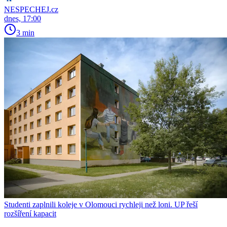
NESPECHEJ.cz
dnes, 17:00
3 min
Studenti zaplnili koleje v Olomouci rychleji než loni. UP řeší
rozšíření kapacit