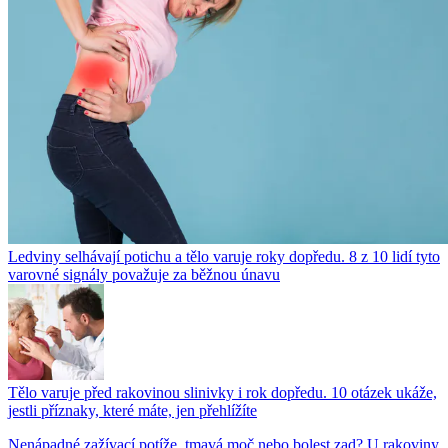
Ledviny selhávají potichu a tělo varuje roky dopředu. 8 z 10 lidí tyto
varovné signály považuje za běžnou únavu
Tělo varuje před rakovinou slinivky i rok dopředu. 10 otázek ukáže,
jestli příznaky, které máte, jen přehlížíte
Nenápadné zažívací potíže, tmavá moč nebo bolest zad? U rakoviny