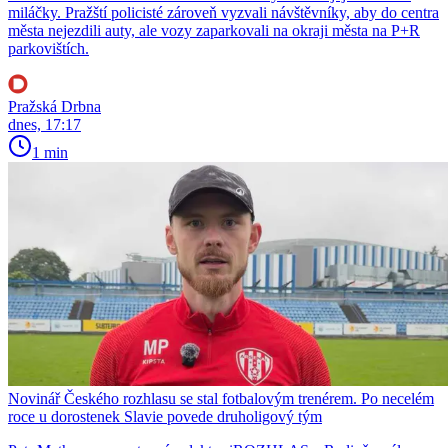
miláčky. Pražští policisté zároveň vyzvali návštěvníky, aby do centra
města nejezdili auty, ale vozy zaparkovali na okraji města na P+R
parkovištích.
Pražská Drbna
dnes, 17:17
1 min
Novinář Českého rozhlasu se stal fotbalovým trenérem. Po necelém
roce u dorostenek Slavie povede druholigový tým