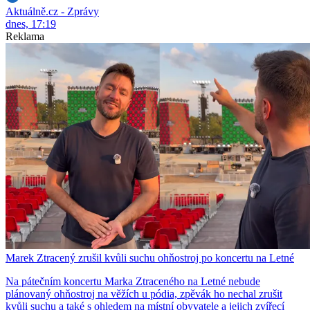
Aktuálně.cz - Zprávy
dnes, 17:19
Reklama
Marek Ztracený zrušil kvůli suchu ohňostroj po koncertu na Letné
Na pátečním koncertu Marka Ztraceného na Letné nebude
plánovaný ohňostroj na věžích u pódia, zpěvák ho nechal zrušit
kvůli suchu a také s ohledem na místní obyvatele a jejich zvířecí