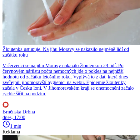
Žloutenka ustupuje. Na jihu Moravy se nakazilo nejméně lidí od
začátku roku
V červenci se na jihu Moravy nakazilo žloutenkou 29 lidí. Po
červnovém nárůstu počtu nemocných jde o pokles na nejnižší
hodnotu od začátku letošního roku. Vyplývá to z dat, která dnes
zveřejnili jihomoravští hygienici na webu. Epidemie žloutenky
začala v Česku loni. V Jihomoravském kraji se onemocnění začalo
rychle šířit na podzim.
Brněnská Drbna
dnes, 17:00
1 min
Reklama