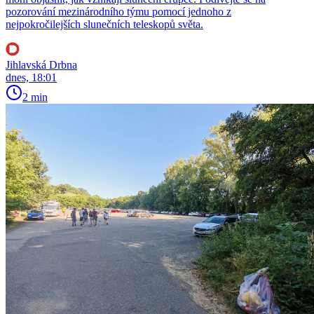
pozorování mezinárodního týmu pomocí jednoho z
nejpokročilejších slunečních teleskopů světa.
Jihlavská Drbna
dnes, 18:01
2 min