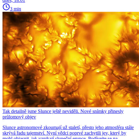
dnes, 18:01
3 min
Tak detailně jsme Slunce ještě neviděli. Nové snímky přinesly
průlomový objev
Slunce astronomové zkoumají už staletí, přesto jeho atmosféra stále
skrývá řadu tajemství. Nyní vědci poprvé zachytili jev, který by
mohl objasnit, jak vznikají sluneční erupce. Podívejte se na