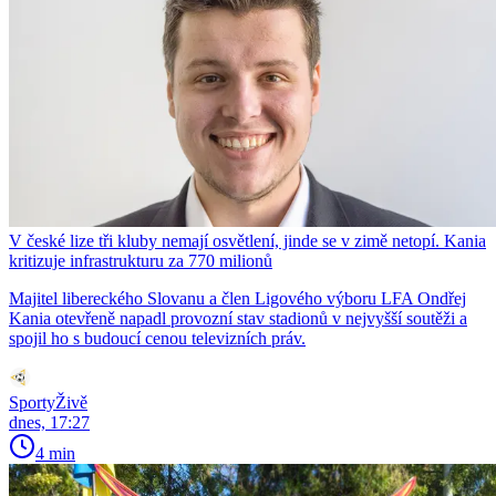
V české lize tři kluby nemají osvětlení, jinde se v zimě netopí. Kania
kritizuje infrastrukturu za 770 milionů
Majitel libereckého Slovanu a člen Ligového výboru LFA Ondřej
Kania otevřeně napadl provozní stav stadionů v nejvyšší soutěži a
spojil ho s budoucí cenou televizních práv.
SportyŽivě
dnes, 17:27
4 min