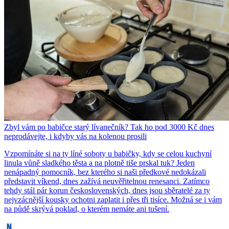
Zbyl vám po babičce starý lívanečník? Tak ho pod 3000 Kč dnes
neprodávejte, i kdyby vás na kolenou prosili
Vzpomínáte si na ty líné soboty u babičky, kdy se celou kuchyní
linula vůně sladkého těsta a na plotně tiše prskal tuk? Jeden
nenápadný pomocník, bez kterého si naši předkové nedokázali
představit víkend, dnes zažívá neuvěřitelnou renesanci. Zatímco
tehdy stál pár korun československých, dnes jsou sběratelé za ty
nejvzácnější kousky ochotni zaplatit i přes tři tisíce. Možná se i vám
na půdě skrývá poklad, o kterém nemáte ani tušení.