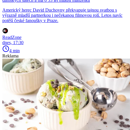
dámských šatech a má o 33 let mladší manželku
Americký herec David Duchovny překvapuje tajnou svatbou s
výrazně mladší partnerkou i nečekanou filmovou rolí. Letos navíc
potěší české fanoušky v Praze.
ReadZone
dnes, 17:30
4 min
Reklama