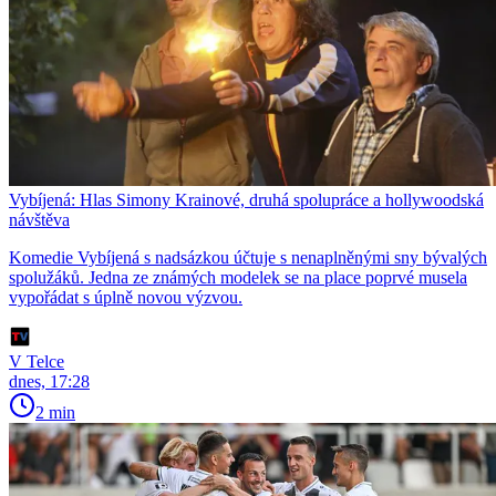
Vybíjená: Hlas Simony Krainové, druhá spolupráce a hollywoodská
návštěva
Komedie Vybíjená s nadsázkou účtuje s nenaplněnými sny bývalých
spolužáků. Jedna ze známých modelek se na place poprvé musela
vypořádat s úplně novou výzvou.
V Telce
dnes, 17:28
2 min