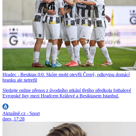
Hradec - Besiktas 0:0. Skóre mohl otevřít Černý, odkrytou domácí
branku ale netrefil
Sledujte online přenos z úvodního utkání třetího předkola fotbalové
Evropské ligy mezi Hradcem Králové a Besiktasem Istanbul.
Aktuálně.cz - Sport
dnes, 17:28