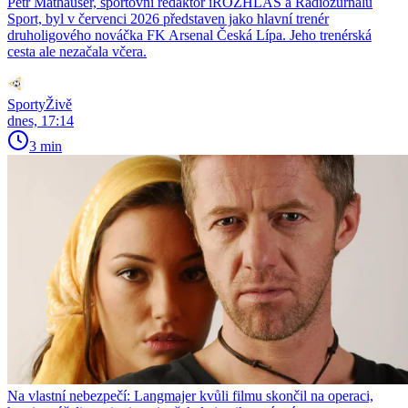
Petr Mathauser, sportovní redaktor iROZHLAS a Radiožurnálu
Sport, byl v červenci 2026 představen jako hlavní trenér
druholigového nováčka FK Arsenal Česká Lípa. Jeho trenérská
cesta ale nezačala včera.
SportyŽivě
dnes, 17:14
3 min
Na vlastní nebezpečí: Langmajer kvůli filmu skončil na operaci,