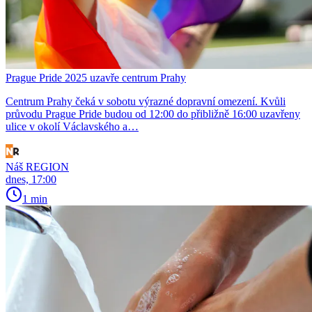
Prague Pride 2025 uzavře centrum Prahy
Centrum Prahy čeká v sobotu výrazné dopravní omezení. Kvůli
průvodu Prague Pride budou od 12:00 do přibližně 16:00 uzavřeny
ulice v okolí Václavského a…
Náš REGION
dnes, 17:00
1 min