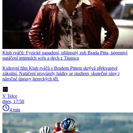
Klub rváčů: Fyzické napadení, uštípnutý zub Brada Pitta, tajemství
natáčení intimních scén a dech z Titanicu
Kultovní film Klub rváčů s Bradem Pittem skrývá překvapivé
zákulisí. Natáčení provázely hádky se studiem, skutečné rány i
náročné úpravy hereckých těl.
V Telce
dnes, 17:50
4 min