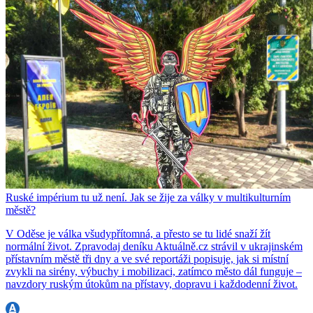
Ruské impérium tu už není. Jak se žije za války v multikulturním
městě?
V Oděse je válka všudypřítomná, a přesto se tu lidé snaží žít
normální život. Zpravodaj deníku Aktuálně.cz strávil v ukrajinském
přístavním městě tři dny a ve své reportáži popisuje, jak si místní
zvykli na sirény, výbuchy i mobilizaci, zatímco město dál funguje –
navzdory ruským útokům na přístavy, dopravu i každodenní život.