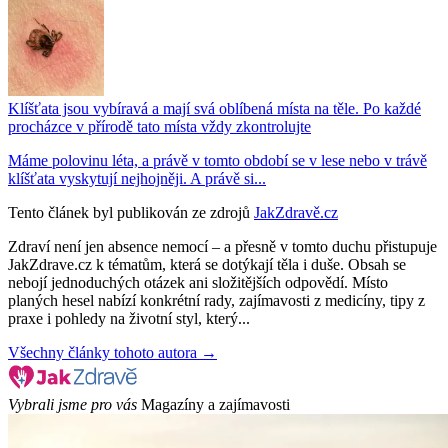
Klíšťata jsou vybíravá a mají svá oblíbená místa na těle. Po každé
procházce v přírodě tato místa vždy zkontrolujte
Máme polovinu léta, a právě v tomto období se v lese nebo v trávě
klíšťata vyskytují nejhojněji. A právě si...
Tento článek byl publikován ze zdrojů
JakZdravě.cz
Zdraví není jen absence nemocí – a přesně v tomto duchu přistupuje
JakZdrave.cz k tématům, která se dotýkají těla i duše. Obsah se
nebojí jednoduchých otázek ani složitějších odpovědí. Místo
planých hesel nabízí konkrétní rady, zajímavosti z medicíny, tipy z
praxe i pohledy na životní styl, který...
Všechny články tohoto autora →
Vybrali jsme pro vás
Magazíny a zajímavosti