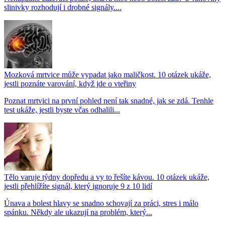
slinivky rozhodují i drobné signály....
Mozková mrtvice může vypadat jako maličkost. 10 otázek ukáže,
jestli poznáte varování, když jde o vteřiny
Poznat mrtvici na první pohled není tak snadné, jak se zdá. Tenhle
test ukáže, jestli byste včas odhalili...
Tělo varuje týdny dopředu a vy to řešíte kávou. 10 otázek ukáže,
jestli přehlížíte signál, který ignoruje 9 z 10 lidí
Únava a bolest hlavy se snadno schovají za práci, stres i málo
spánku. Někdy ale ukazují na problém, který...