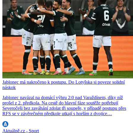
Jablonec má nakročeno k postupu. Do Lotyšska si poveze solidní
náskok
Jablonec navázal na domácí výhru 2:0 nad Varaždínem, díky níž
prošel z 2. předkola. Na cestě do hlavní fáze soutěže potřebují
Severočeši bez zaváhání zdolat tři soupeře, v případě postupu přes
RFS se v závěrečném předkole utkají s horším z dvojice…
Aktuálně.cz - Sport