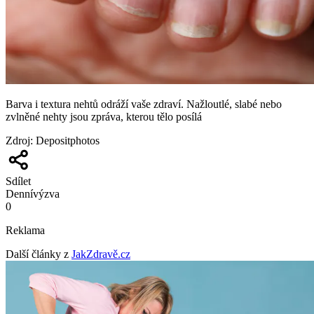
Barva i textura nehtů odráží vaše zdraví. Nažloutlé, slabé nebo
zvlněné nehty jsou zpráva, kterou tělo posílá
Zdroj
:
Depositphotos
Sdílet
Denní
výzva
0
Reklama
Další články z
JakZdravě.cz