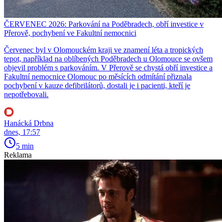
ČERVENEC 2026: Parkování na Poděbradech, obří investice v
Přerově, pochybení ve Fakultní nemocnici
Červenec byl v Olomouckém kraji ve znamení léta a tropických
tepot, například na oblíbených Poděbradech u Olomouce se ovšem
objevil problém s parkováním. V Přerově se chystá obří investice a
Fakultní nemocnice Olomouc po měsících odmítání přiznala
pochybení v kauze defibrilátorů, dostali je i pacienti, kteří je
nepotřebovali.
Hanácká Drbna
dnes, 17:57
5 min
Reklama