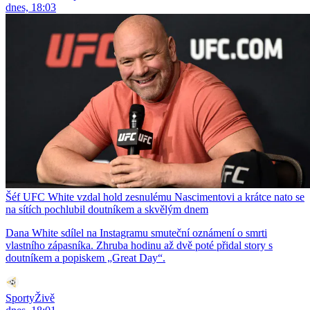
dnes, 18:03
Šéf UFC White vzdal hold zesnulému Nascimentovi a krátce nato se
na sítích pochlubil doutníkem a skvělým dnem
Dana White sdílel na Instagramu smuteční oznámení o smrti
vlastního zápasníka. Zhruba hodinu až dvě poté přidal story s
doutníkem a popiskem „Great Day“.
SportyŽivě