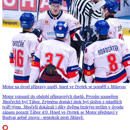
Motor na úvod přípravy uspěl, hned ve čtvrtek se poměří s Jihlavou
Motor vstoupil do období přípravných duelů. Prvním soupeřem
Jihočechů byl Tábor. Zejména domácí útok byl složen z mladších
tváří týmu. Jihočeši dokázali i díky dvěma brzkým trefám v úvodu
zápasu porazit Tábor 4:0. Hned ve čtvrtek se Motor představí v
Budvar aréně znovu - tentokrát proti Jihlavě.