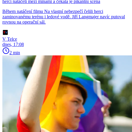
herci natáčeli mezi minami a čekala je pikantní scéna
Během natáčení filmu Na vlastní nebezpečí čelili herci
zaminovanému terénu i ledové vodě. Jiří Langmajer navíc putoval
rovnou na operační sál.
V Telce
dnes, 17:08
2 min