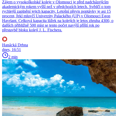
Zájem o vysokoškolské koleje v Olomouci je před nadcházejícím
akademickým rokem vyšší než v předchozích letech. Svědčí o tom
rychlejší zaplnění jejich kapacity. Letošní převis poptávky je asi 15
procent, řekl mluvčí Univerzity Palackého (UP) v Olomouci Egon
Havrlant. Celková kapacita lůžek na kolejích je letos zhruba 4300, o
dalších přibližně 500 míst se tento počet navýší příští rok po
přestavbě bloku kolejí J. L. Fischera.
Hanácká Drbna
dnes, 16:51
2 min