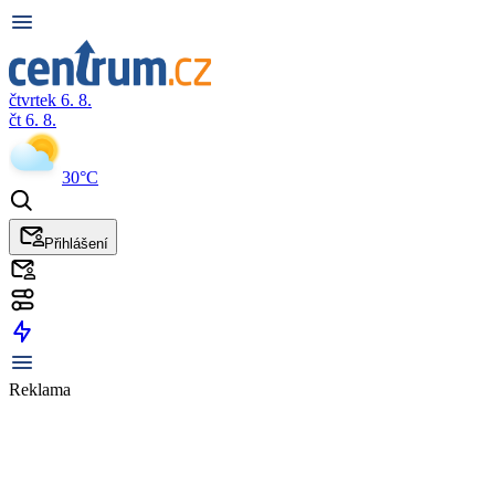
čtvrtek 6. 8.
čt 6. 8.
30°C
Přihlášení
Reklama