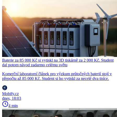
Baterie za 85 000 Kč si vytiskl na 3D tiskárně za 2 000 Kč. Student
dal potom návod zadarmo celému světu
Komerční laboratorní článek pro výzkum průtočných baterií stojí v
přepočtu až 85 000 Kč. Student si ho vytiskl za necelé dva tisíce.
Mobify.cz
dnes, 18:03
4 min