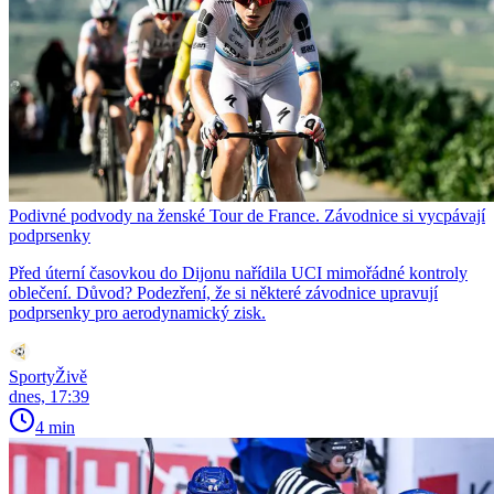
Podivné podvody na ženské Tour de France. Závodnice si vycpávají
podprsenky
Před úterní časovkou do Dijonu nařídila UCI mimořádné kontroly
oblečení. Důvod? Podezření, že si některé závodnice upravují
podprsenky pro aerodynamický zisk.
SportyŽivě
dnes, 17:39
4 min