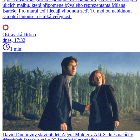
ulicích malbu, která připomene bývalého reprezentanta Milana
Baroše. Pro mural teď hledají vhodnou zeď. Tu mohou nabídnout
samotní fanoušci i široká veřejnost.
Ostravská Drbna
dnes, 17:32
1 min
David Duchovny slaví 66 let. Agent Mulder z Akt X dnes natáčí v