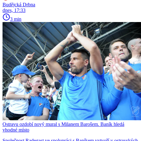
Budějcká Drbna
dnes, 17:33
3 min
Ostravu ozdobí nový mural s Milanem Barošem. Baník hledá
vhodné místo
Společnost Radegast ve spolupráci s Baníkem vytvoří v ostravských