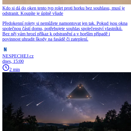
Kdo si dá do oken tento typ rolet proti horku bez souhlasu, musí je
odstranit. Koupíte je úplně všude
Předokenní rolety si nemůžete namontovat jen tak. Pokud jsou okna
společnou částí domu, potřebujete souhlas společenství vlastníků.
Bez něj vám hrozí příkaz k odstranění a v horším případě i
povinnost uhradit škody na fasádě či zateplení.
NESPECHEJ.cz
dnes, 15:00
2 min