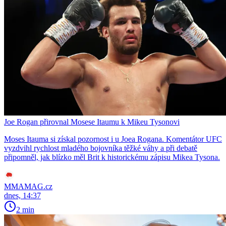
Joe Rogan přirovnal Mosese Itaumu k Mikeu Tysonovi
Moses Itauma si získal pozornost i u Joea Rogana. Komentátor UFC
vyzdvihl rychlost mladého bojovníka těžké váhy a při debatě
připomněl, jak blízko měl Brit k historickému zápisu Mikea Tysona.
MMAMAG.cz
dnes, 14:37
2 min