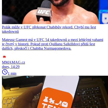
Polák může v UFC překonat Chabibův rekord. Chybí mu šest
takedownů
Mateusz Gamrot má v UFC 54 takedownů a mezi lehkými vahami
je čtvrtý v historii. Pokud proti Quillanu Salkilldovi přidá šest
dalších, přeskočí i Chabiba Nurmagomedova.
MMAMAG.cz
dnes, 14:29
1 min