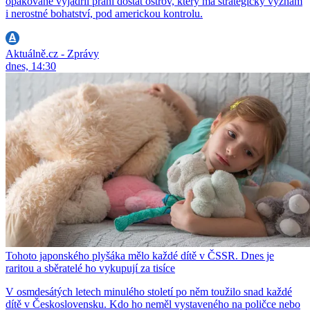
opakovaně vyjádřil přání dostat ostrov, který má strategický význam
i nerostné bohatství, pod americkou kontrolu.
Aktuálně.cz - Zprávy
dnes, 14:30
Tohoto japonského plyšáka mělo každé dítě v ČSSR. Dnes je
raritou a sběratelé ho vykupují za tisíce
V osmdesátých letech minulého století po něm toužilo snad každé
dítě v Československu. Kdo ho neměl vystaveného na poličce nebo