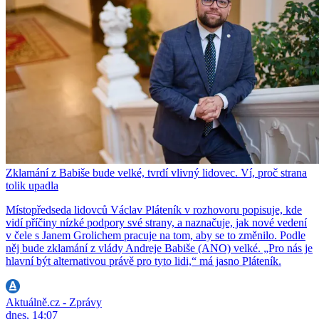
Zklamání z Babiše bude velké, tvrdí vlivný lidovec. Ví, proč strana
tolik upadla
Místopředseda lidovců Václav Pláteník v rozhovoru popisuje, kde
vidí příčiny nízké podpory své strany, a naznačuje, jak nové vedení
v čele s Janem Grolichem pracuje na tom, aby se to změnilo. Podle
něj bude zklamání z vlády Andreje Babiše (ANO) velké. „Pro nás je
hlavní být alternativou právě pro tyto lidi,“ má jasno Pláteník.
Aktuálně.cz - Zprávy
dnes, 14:07