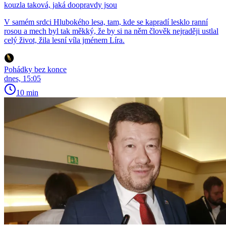
kouzla taková, jaká doopravdy jsou
V samém srdci Hlubokého lesa, tam, kde se kapradí lesklo ranní
rosou a mech byl tak měkký, že by si na něm člověk nejraději ustlal
celý život, žila lesní víla jménem Líra.
Pohádky bez konce
dnes, 15:05
10 min