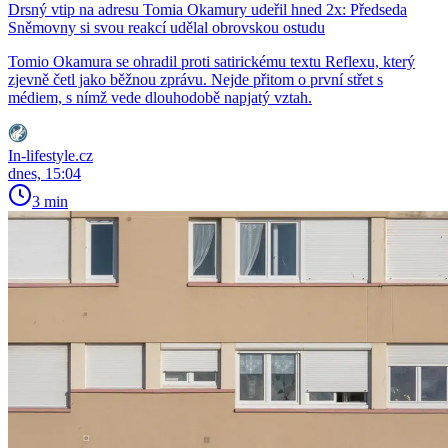
Drsný vtip na adresu Tomia Okamury udeřil hned 2x: Předseda
Sněmovny si svou reakcí udělal obrovskou ostudu
Tomio Okamura se ohradil proti satirickému textu Reflexu, který
zjevně četl jako běžnou zprávu. Nejde přitom o první střet s
médiem, s nímž vede dlouhodobě napjatý vztah.
In-lifestyle.cz
dnes, 15:04
3 min