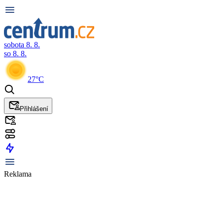
sobota 8. 8.
so 8. 8.
27°C
Přihlášení
Reklama