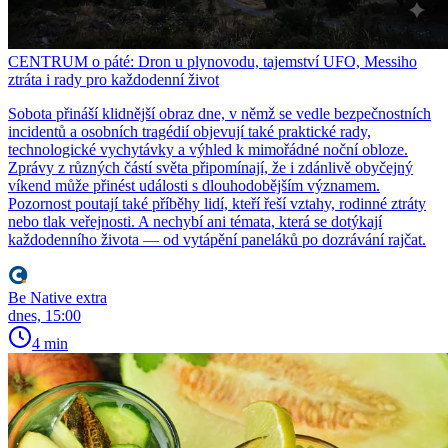
CENTRUM o páté: Dron u plynovodu, tajemství UFO, Messiho
ztráta i rady pro každodenní život
Sobota přináší klidnější obraz dne, v němž se vedle bezpečnostních
incidentů a osobních tragédií objevují také praktické rady,
technologické vychytávky a výhled k mimořádné noční obloze.
Zprávy z různých částí světa připomínají, že i zdánlivě obyčejný
víkend může přinést události s dlouhodobějším významem.
Pozornost poutají také příběhy lidí, kteří řeší vztahy, rodinné ztráty
nebo tlak veřejnosti. A nechybí ani témata, která se dotýkají
každodenního života — od vytápění paneláků po dozrávání rajčat.
Be Native extra
dnes, 15:00
4 min