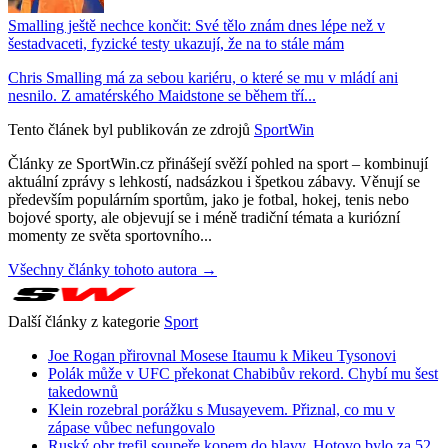
Smalling ještě nechce končit: Své tělo znám dnes lépe než v
šestadvaceti, fyzické testy ukazují, že na to stále mám
Chris Smalling má za sebou kariéru, o které se mu v mládí ani
nesnilo. Z amatérského Maidstone se během tří...
Tento článek byl publikován ze zdrojů
SportWin
Články ze SportWin.cz přinášejí svěží pohled na sport – kombinují
aktuální zprávy s lehkostí, nadsázkou i špetkou zábavy. Věnují se
především populárním sportům, jako je fotbal, hokej, tenis nebo
bojové sporty, ale objevují se i méně tradiční témata a kuriózní
momenty ze světa sportovního...
Všechny články tohoto autora →
Další články z kategorie
Sport
Joe Rogan přirovnal Mosese Itaumu k Mikeu Tysonovi
Polák může v UFC překonat Chabibův rekord. Chybí mu šest
takedownů
Klein rozebral porážku s Musayevem. Přiznal, co mu v
zápase vůbec nefungovalo
Ruský obr trefil soupeře kopem do hlavy. Hotovo bylo za 52