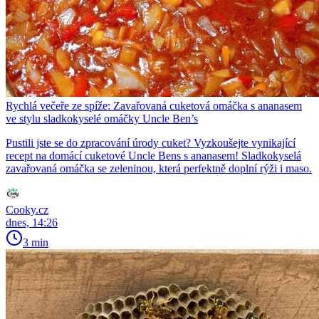
Rychlá večeře ze spíže: Zavařovaná cuketová omáčka s ananasem
ve stylu sladkokyselé omáčky Uncle Ben’s
Pustili jste se do zpracování úrody cuket? Vyzkoušejte vynikající
recept na domácí cuketové Uncle Bens s ananasem! Sladkokyselá
zavařovaná omáčka se zeleninou, která perfektně doplní rýži i maso.
Cooky.cz
dnes, 14:26
3 min