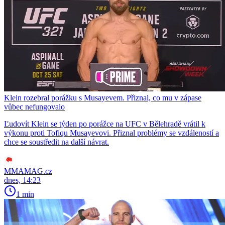
Klein rozebral porážku s Musayevem. Přiznal, co mu v zápase
vůbec nefungovalo
Ľudovít Klein se týden po porážce na UFC v Bělehradě vrátil k
výkonu proti Tofiqu Musayevovi. Přiznal problémy se vzdáleností a
chce se soustředit na další návrat.
MMAMAG.cz
dnes, 14:23
1 min