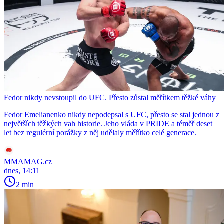
Fedor nikdy nevstoupil do UFC. Přesto zůstal měřítkem těžké váhy
Fedor Emelianenko nikdy nepodepsal s UFC, přesto se stal jednou z
největších těžkých vah historie. Jeho vláda v PRIDE a téměř deset
let bez regulérní porážky z něj udělaly měřítko celé generace.
MMAMAG.cz
dnes, 14:11
2 min