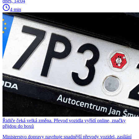
dnes, 14:04
4 min
Řidiče čeká velká změna. Převod vozidla vyřídí online, značky
přijdou do boxů
Ministerstvo dopravy navrhuje snadnější převody vozidel, zasílání