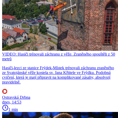
VIDEO: Hasiči trénovali záchranu z věže. Zraněného spouštěli z 50
metrů
Hasiči-lezci ze stanice Frýdek-Místek trénovali záchranu zraněného
ze Svatojánské věže kostela sv. Jana Křtitele ve Frýdku. Podobná
cvičení, která je mají připravit na komplikované zásahy, absolvují
pravidelně.
Ostravská Drbna
dnes, 14:53
1 min