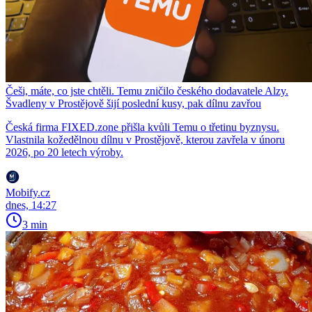
Češi, máte, co jste chtěli. Temu zničilo českého dodavatele Alzy.
Švadleny v Prostějově šijí poslední kusy, pak dílnu zavřou
Česká firma FIXED.zone přišla kvůli Temu o třetinu byznysu.
Vlastnila kožedělnou dílnu v Prostějově, kterou zavřela v únoru
2026, po 20 letech výroby.
Mobify.cz
dnes, 14:27
3 min