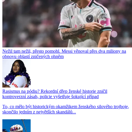
Nežil tam nežil, přesto pomohl. Messi věnoval přes dva miliony na
obnovu oblastí zničených ohněm
Rasismus na pódiu? Rekordní dřep ženské historie zničil
kontroverzní zásah, policie vyšetřuje šokující případ
To, co mělo být historickým okamžikem ženského silového trojboje,
skončilo jedním z největších skandálů...