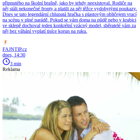
připnutého na školní brašně, jako by tehdy neexistoval. Rodiče na
něj stáli nekonečné fronty a platili za něj těžce vydobytými poukazy.
Dnes se tato legendární chlupatá hračka s plastovým obličejem vrací
na scénu v plné parádě. Pokud se vám doma na půdě nebo v krabici
ve sklepě dochoval jeden konkrétní vzácný model, sběratelé vám za
něj bez váhání vyplatí tisíce korun na ruku.
FAJNTIP.cz
dnes, 14:30
3 min
Reklama