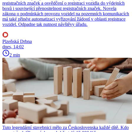
registračních značek a osvědčení o registraci vozidla do výdejních
boxů i související přenositelnost registračních značek. Novela
zákona o podmínkách provozu vozidel na pozemních komunikacích
má také přinést automatizaci vyřizování žádostí v oblasti registrace
vozidel. Odpadne tak nutnost návštěvy úřadu.
Plzeňská Drbna
dnes, 14:02
2 min
Tuto legendární stavebnici mělo za Československa každé dítě. Kdo