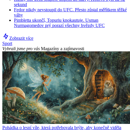
sekund
Fedor nikdy nevstoupil do UFC. Přesto zůstal měřítkem těžké
váhy
Pimbletta ukončí, Topuriu knokautuje. Usman
Nurmagomedov prý porazí všechny hvězdy UFC
Zobrazit více
Sport
Vybrali jsme pro vás
Magazíny a zajímavosti
Pohádka o lesní víle, která potřebovala brýle, aby konečně viděla