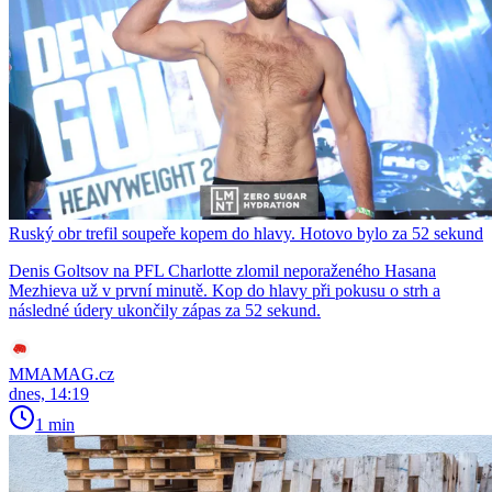
Ruský obr trefil soupeře kopem do hlavy. Hotovo bylo za 52 sekund
Denis Goltsov na PFL Charlotte zlomil neporaženého Hasana
Mezhieva už v první minutě. Kop do hlavy při pokusu o strh a
následné údery ukončily zápas za 52 sekund.
MMAMAG.cz
dnes, 14:19
1 min