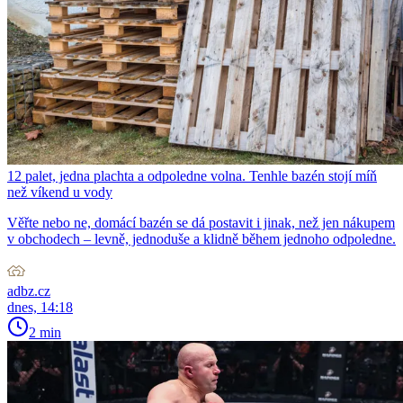
12 palet, jedna plachta a odpoledne volna. Tenhle bazén stojí míň
než víkend u vody
Věřte nebo ne, domácí bazén se dá postavit i jinak, než jen nákupem
v obchodech – levně, jednoduše a klidně během jednoho odpoledne.
adbz.cz
dnes, 14:18
2 min