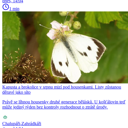
dnes, 14:04
1 min
Kapusta a brokolice v srpnu mizí pod housenkami. Listy zůstanou
děravé jako síto
Právě se líhnou housenky druhé generace bělásků. U košťálovin teď
může jediný týden bez kontroly rozhodnout o ztrátě úrody.
Chalupáři-Zahrádkáři