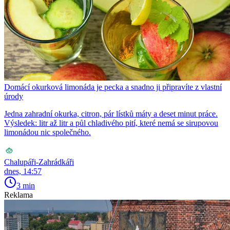
Domácí okurková limonáda je pecka a snadno ji připravíte z vlastní
úrody
Jedna zahradní okurka, citron, pár lístků máty a deset minut práce.
Výsledek: litr až litr a půl chladivého pití, které nemá se sirupovou
limonádou nic společného.
Chalupáři-Zahrádkáři
dnes, 14:57
3 min
Reklama