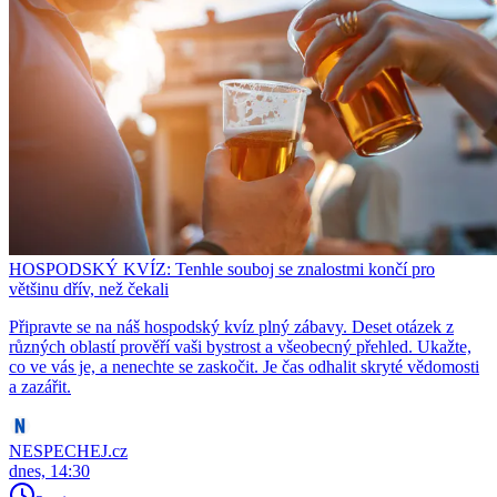
HOSPODSKÝ KVÍZ: Tenhle souboj se znalostmi končí pro
většinu dřív, než čekali
Připravte se na náš hospodský kvíz plný zábavy. Deset otázek z
různých oblastí prověří vaši bystrost a všeobecný přehled. Ukažte,
co ve vás je, a nenechte se zaskočit. Je čas odhalit skryté vědomosti
a zazářit.
NESPECHEJ.cz
dnes, 14:30