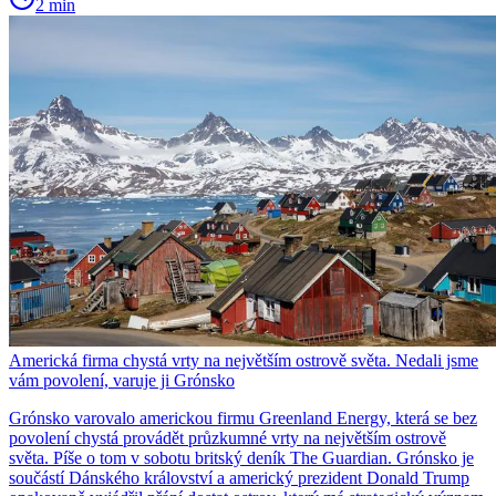
2 min
Americká firma chystá vrty na největším ostrově světa. Nedali jsme
vám povolení, varuje ji Grónsko
Grónsko varovalo americkou firmu Greenland Energy, která se bez
povolení chystá provádět průzkumné vrty na největším ostrově
světa. Píše o tom v sobotu britský deník The Guardian. Grónsko je
součástí Dánského království a americký prezident Donald Trump