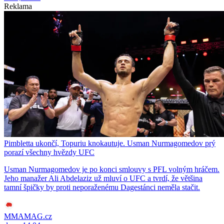
Reklama
Pimbletta ukončí, Topuriu knokautuje. Usman Nurmagomedov prý
porazí všechny hvězdy UFC
Usman Nurmagomedov je po konci smlouvy s PFL volným hráčem.
Jeho manažer Ali Abdelaziz už mluví o UFC a tvrdí, že většina
tamní špičky by proti neporaženému Dagestánci neměla stačit.
MMAMAG.cz