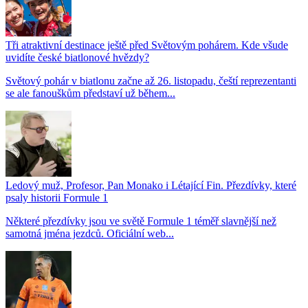
Tři atraktivní destinace ještě před Světovým pohárem. Kde všude
uvidíte české biatlonové hvězdy?
Světový pohár v biatlonu začne až 26. listopadu, čeští reprezentanti
se ale fanouškům představí už během...
Ledový muž, Profesor, Pan Monako i Létající Fin. Přezdívky, které
psaly historii Formule 1
Některé přezdívky jsou ve světě Formule 1 téměř slavnější než
samotná jména jezdců. Oficiální web...