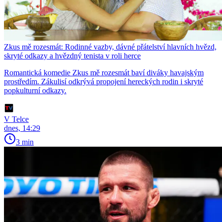
Zkus mě rozesmát: Rodinné vazby, dávné přátelství hlavních hvězd,
skryté odkazy a hvězdný tenista v roli herce
Romantická komedie Zkus mě rozesmát baví diváky havajským
prostředím. Zákulisí odkrývá propojení hereckých rodin i skryté
popkulturní odkazy.
V Telce
dnes, 14:29
3 min