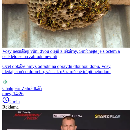
Vosy nesnášejí vůni dvou olejů z lékárny. Smíchejte je s octem a
celé léto se na zahradu nevrátí
Ocet dokáže hmyz odradit na opravdu dlouhou dobu. Vosy,
hledající něco dobrého, vás tak už zaručeně trápit nebudou.
Chalupáři-Zahrádkáři
dnes, 14:26
2 min
Reklama