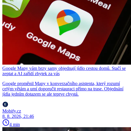
Google Mapy vám brzy samy objednají jídlo cestou domů. Stačí se
zeptat a AI zařídí zbytek za vás
Google proměnil Mapy v konverzačního asistenta, který rozumí
celým větám a umí doporučit restauraci přímo na trase. Objednání
jídla jedním dotazem se ale teprve chystá.
Mobify.cz
8. 8. 2026, 21:46
4 min