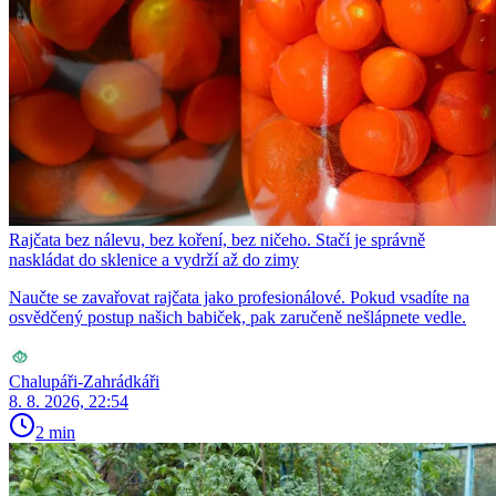
Rajčata bez nálevu, bez koření, bez ničeho. Stačí je správně
naskládat do sklenice a vydrží až do zimy
Naučte se zavařovat rajčata jako profesionálové. Pokud vsadíte na
osvědčený postup našich babiček, pak zaručeně nešlápnete vedle.
Chalupáři-Zahrádkáři
8. 8. 2026, 22:54
2 min