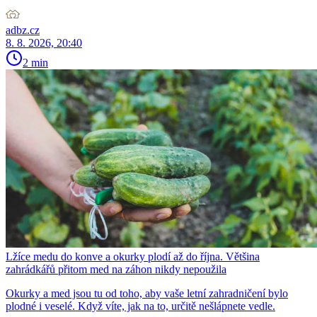
adbz.cz
8. 8. 2026, 20:40
2 min
Lžíce medu do konve a okurky plodí až do října. Většina
zahrádkářů přitom med na záhon nikdy nepoužila
Okurky a med jsou tu od toho, aby vaše letní zahradničení bylo
plodné i veselé. Když víte, jak na to, určitě nešlápnete vedle.