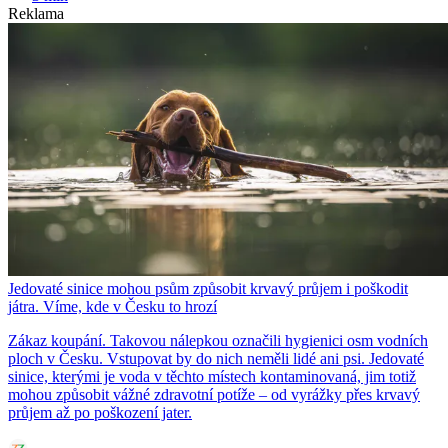
Reklama
Jedovaté sinice mohou psům způsobit krvavý průjem i poškodit
játra. Víme, kde v Česku to hrozí
Zákaz koupání. Takovou nálepkou označili hygienici osm vodních
ploch v Česku. Vstupovat by do nich neměli lidé ani psi. Jedovaté
sinice, kterými je voda v těchto místech kontaminovaná, jim totiž
mohou způsobit vážné zdravotní potíže – od vyrážky přes krvavý
průjem až po poškození jater.