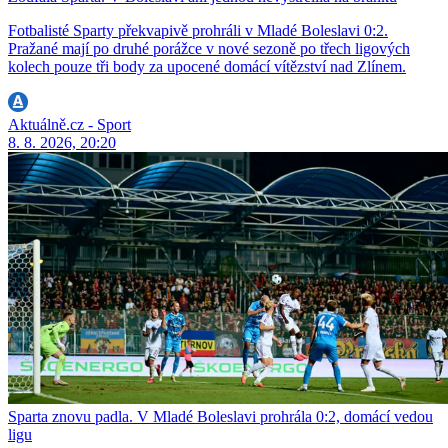
Fotbalisté Sparty překvapivě prohráli v Mladé Boleslavi 0:2.
Pražané mají po druhé porážce v nové sezoně po třech ligových
kolech pouze tři body za upocené domácí vítězství nad Zlínem.
Aktuálně.cz - Sport
8. 8. 2026, 20:20
Sparta znovu padla. V Mladé Boleslavi prohrála 0:2, domácí vedou
ligu