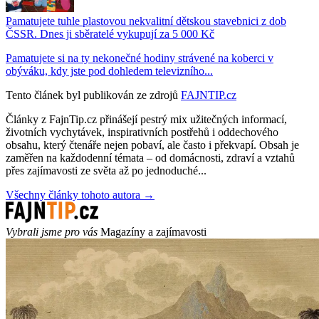
Pamatujete tuhle plastovou nekvalitní dětskou stavebnici z dob
ČSSR. Dnes ji sběratelé vykupují za 5 000 Kč
Pamatujete si na ty nekonečné hodiny strávené na koberci v
obýváku, kdy jste pod dohledem televizního...
Tento článek byl publikován ze zdrojů
FAJNTIP.cz
Články z FajnTip.cz přinášejí pestrý mix užitečných informací,
životních vychytávek, inspirativních postřehů i oddechového
obsahu, který čtenáře nejen pobaví, ale často i překvapí. Obsah je
zaměřen na každodenní témata – od domácnosti, zdraví a vztahů
přes zajímavosti ze světa až po jednoduché...
Všechny články tohoto autora →
Vybrali jsme pro vás
Magazíny a zajímavosti