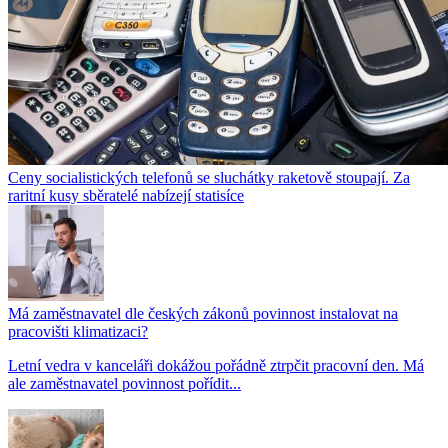
Ceny socialistických telefonů se sluchátky raketově stoupají. Za
raritní kusy sběratelé nabízejí statisíce
Má zaměstnavatel dle českých zákonů povinnost instalovat na
pracovišti klimatizaci?
Letní vedra v kanceláři dokážou pořádně ztrpčit pracovní den. Má
ale zaměstnavatel povinnost pořídit...