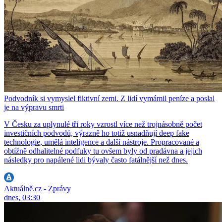
Podvodník si vymyslel fiktivní zemi. Z lidí vymámil peníze a poslal
je na výpravu smrti
V Česku za uplynulé tři roky vzrostl více než trojnásobně počet
investičních podvodů, výrazně ho totiž usnadňují deep fake
technologie, umělá inteligence a další nástroje. Propracované a
obtížně odhalitelné podfuky tu ovšem byly od pradávna a jejich
následky pro napálené lidi bývaly často fatálnější než dnes.
Aktuálně.cz - Zprávy
dnes, 03:30