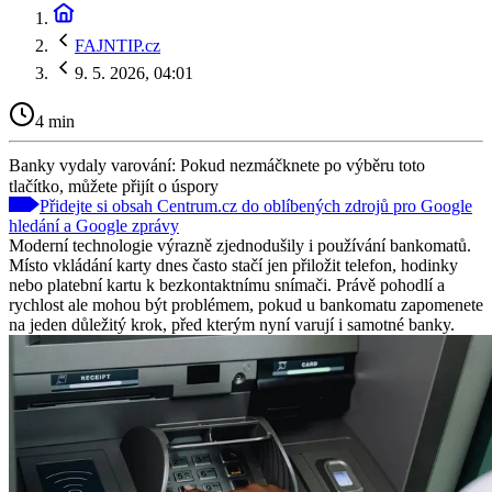
FAJNTIP.cz
9. 5. 2026, 04:01
4 min
Banky vydaly varování: Pokud nezmáčknete po výběru toto
tlačítko, můžete přijít o úspory
Přidejte si obsah Centrum.cz do oblíbených zdrojů pro Google
hledání a Google zprávy
Moderní technologie výrazně zjednodušily i používání bankomatů.
Místo vkládání karty dnes často stačí jen přiložit telefon, hodinky
nebo platební kartu k bezkontaktnímu snímači. Právě pohodlí a
rychlost ale mohou být problémem, pokud u bankomatu zapomenete
na jeden důležitý krok, před kterým nyní varují i samotné banky.