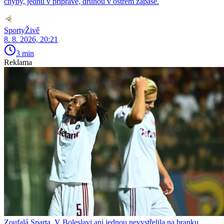
chyby, jednu v přípravě, druhou v ostrém zápase.
SportyŽivě
8. 8. 2026, 20:21
3 min
Reklama
Zoufalá Sparta. V Boleslavi ani jednou nevystřelila na branku