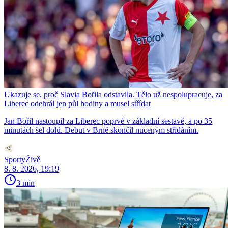
Ukazuje se, proč Slavia Bořila odstavila. Tělo už nespolupracuje, za
Liberec odehrál jen půl hodiny a musel střídat
Jan Bořil nastoupil za Liberec poprvé v základní sestavě, a po 35
minutách šel dolů. Debut v Brně skončil nuceným střídáním.
SportyŽivě
8. 8. 2026, 19:19
3 min