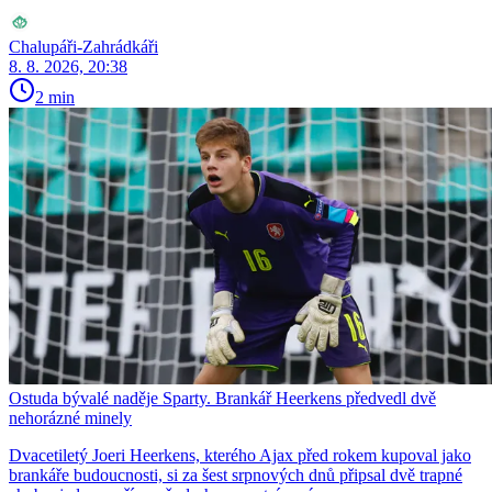
Chalupáři-Zahrádkáři
8. 8. 2026, 20:38
2 min
Ostuda bývalé naděje Sparty. Brankář Heerkens předvedl dvě
nehorázné minely
Dvacetiletý Joeri Heerkens, kterého Ajax před rokem kupoval jako
brankáře budoucnosti, si za šest srpnových dnů připsal dvě trapné