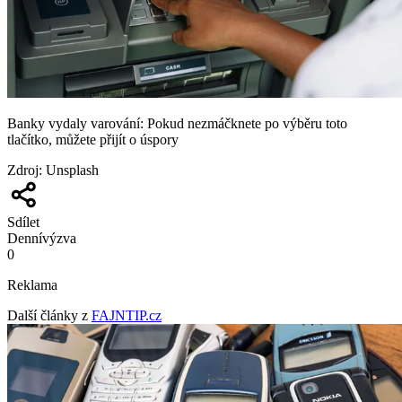
Banky vydaly varování: Pokud nezmáčknete po výběru toto
tlačítko, můžete přijít o úspory
Zdroj
:
Unsplash
Sdílet
Denní
výzva
0
Reklama
Další články z
FAJNTIP.cz