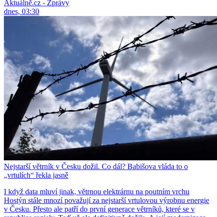
Aktuálně.cz - Zprávy
dnes, 03:30
Nejstarší větrník v Česku dožil. Co dál? Babišova vláda to o
„vrtulích“ řekla jasně
I když data mluví jinak, větrnou elektrárnu na poutním vrchu
Hostýn stále mnozí považují za nejstarší vrtulovou výrobnu energie
v Česku. Přesto ale patří do první generace větrníků, které se v