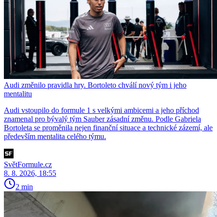
Audi změnilo pravidla hry. Bortoleto chválí nový tým i jeho
mentalitu
Audi vstoupilo do formule 1 s velkými ambicemi a jeho příchod
znamenal pro bývalý tým Sauber zásadní změnu. Podle Gabriela
Bortoleta se proměnila nejen finanční situace a technické zázemí, ale
především mentalita celého týmu.
SvětFormule.cz
8. 8. 2026, 18:55
2 min