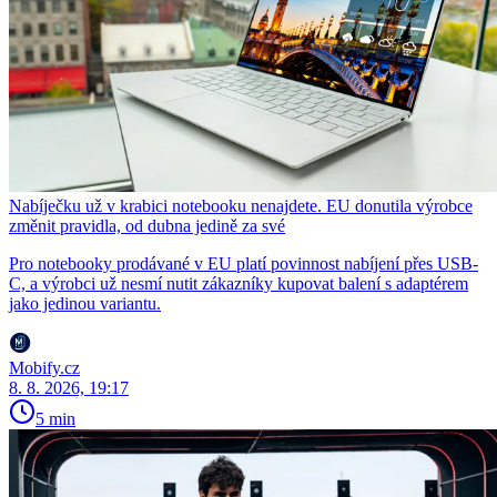
Nabíječku už v krabici notebooku nenajdete. EU donutila výrobce
změnit pravidla, od dubna jedině za své
Pro notebooky prodávané v EU platí povinnost nabíjení přes USB-
C, a výrobci už nesmí nutit zákazníky kupovat balení s adaptérem
jako jedinou variantu.
Mobify.cz
8. 8. 2026, 19:17
5 min