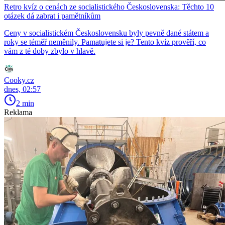
Retro kvíz o cenách ze socialistického Československa: Těchto 10
otázek dá zabrat i pamětníkům
Ceny v socialistickém Československu byly pevně dané státem a
roky se téměř neměnily. Pamatujete si je? Tento kvíz prověří, co
vám z té doby zbylo v hlavě.
Cooky.cz
dnes, 02:57
2 min
Reklama