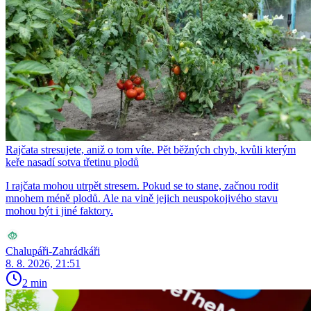
Rajčata stresujete, aniž o tom víte. Pět běžných chyb, kvůli kterým
keře nasadí sotva třetinu plodů
I rajčata mohou utrpět stresem. Pokud se to stane, začnou rodit
mnohem méně plodů. Ale na vině jejich neuspokojivého stavu
mohou být i jiné faktory.
Chalupáři-Zahrádkáři
8. 8. 2026, 21:51
2 min