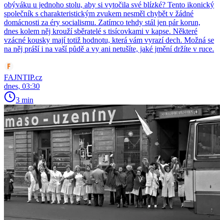
obýváku u jednoho stolu, aby si vytočila své blízké? Tento ikonický
společník s charakteristickým zvukem nesměl chybět v žádné
domácnosti za éry socialismu. Zatímco tehdy stál jen pár korun,
dnes kolem něj krouží sběratelé s tisícovkami v kapse. Některé
vzácné kousky mají totiž hodnotu, která vám vyrazí dech. Možná se
na něj práší i na vaší půdě a vy ani netušíte, jaké jmění držíte v ruce.
FAJNTIP.cz
dnes, 03:30
3 min