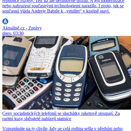
republice rozjely. Teď už ale definitivně dožila. A její modernizace
nebo nahrazení současnými technologiemi narazilo. I proto, jak se
současná vláda Andreje Babiše k „vrtulím“ v krajině staví.
Aktuálně.cz - Zprávy
dnes, 03:30
Ceny socialistických telefonů se sluchátky raketově stoupají. Za
raritní kusy sběratelé nabízejí statisíce
Vzpomínáte na ty chvíle, kdy se celá rodina sešla v předsíni nebo