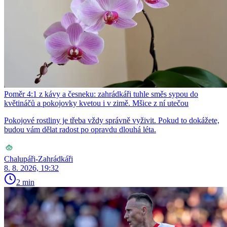
Poměr 4:1 z kávy a česneku: zahrádkáři tuhle směs sypou do
květináčů a pokojovky kvetou i v zimě. Mšice z ní utečou
Pokojové rostliny je třeba vždy správně vyživit. Pokud to dokážete,
budou vám dělat radost po opravdu dlouhá léta.
Chalupáři-Zahrádkáři
8. 8. 2026, 19:32
2 min