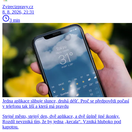
Zvirecizpravy.cz
8. 8. 2026, 21:31
3 min
Jedna aplikace slibuje slunce, druhá déšť. Proč se předpovědi počasí
v telefonu tak liší a která má pravdu
Stejné město, stejný den, dvě aplikace, a dvě úplně jiné ikonky.
Rozdíl nevzniká tím, že by jedna „kecala“. Vzniká hluboko pod
kapotou.