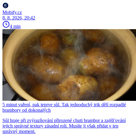
Mobify.cz
8. 8. 2026, 20:42
4 min
5 minut vaření, pak teprve sůl. Tak jednoduchý trik dělí rozpadlé
brambory od dokonalých
Sůl hraje při zvýrazňování přirozené chuti brambor a zajišťování
jejich správné textury zásadní roli. Musíte ji však přidat v ten
správný moment.