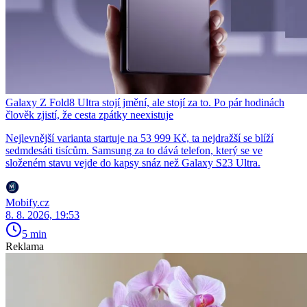
Galaxy Z Fold8 Ultra stojí jmění, ale stojí za to. Po pár hodinách
člověk zjistí, že cesta zpátky neexistuje
Nejlevnější varianta startuje na 53 999 Kč, ta nejdražší se blíží
sedmdesáti tisícům. Samsung za to dává telefon, který se ve
složeném stavu vejde do kapsy snáz než Galaxy S23 Ultra.
Mobify.cz
8. 8. 2026, 19:53
5 min
Reklama