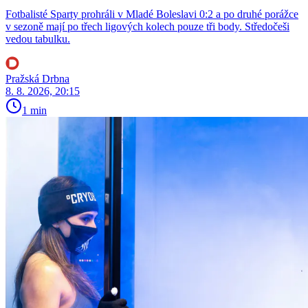
Fotbalisté Sparty prohráli v Mladé Boleslavi 0:2 a po druhé porážce
v sezoně mají po třech ligových kolech pouze tři body. Středočeši
vedou tabulku.
Pražská Drbna
8. 8. 2026, 20:15
1 min