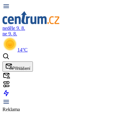
neděle 9. 8.
ne 9. 8.
14°C
Přihlášení
Reklama