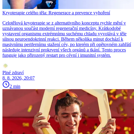
Kryoterapie celého těla: Regenerace a prevence vyhoření
Celotělová kryoterapie se z alternativního konceptu rychle mění v
uznávanou součást moderní regenerační medicíny. Krátkodobé
vystavení organismu extrémnímu suchému chladu vyvolává v těle
silnou neuroendokrinní reakci. Během několika minut dochází k
masivnímu perifernímu stažení cév, po kterém při opětovném zahřátí
následuje intenzivní prokrvení všech orgánů a tkání. Tento proces
funguje jako přirozený restart pro cévní i imunitní systém.
Plné zdraví
8. 8. 2026, 20:07
2 min