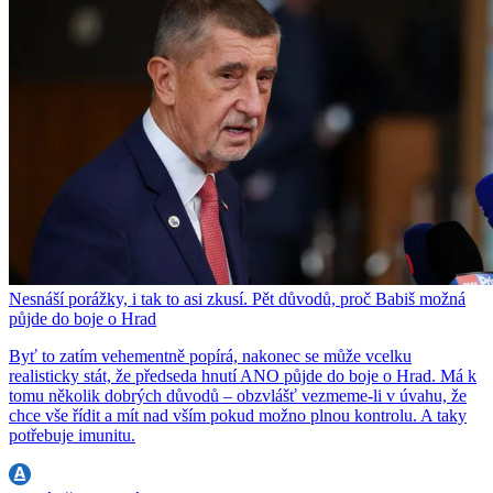
Nesnáší porážky, i tak to asi zkusí. Pět důvodů, proč Babiš možná
půjde do boje o Hrad
Byť to zatím vehementně popírá, nakonec se může vcelku
realisticky stát, že předseda hnutí ANO půjde do boje o Hrad. Má k
tomu několik dobrých důvodů – obzvlášť vezmeme-li v úvahu, že
chce vše řídit a mít nad vším pokud možno plnou kontrolu. A taky
potřebuje imunitu.