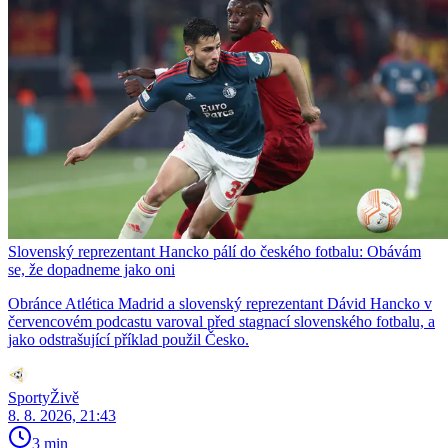
Slovenský reprezentant Hancko pálí do českého fotbalu: Obávám
se, že dopadneme jako oni
Obránce Atlética Madrid a slovenský reprezentant Dávid Hancko v
červencovém podcastu varoval před stagnací slovenského fotbalu, a
jako odstrašující příklad použil Česko.
SportyŽivě
8. 8. 2026, 21:43
3 min