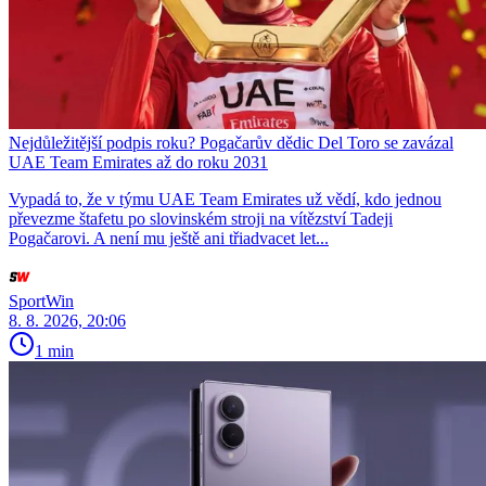
Nejdůležitější podpis roku? Pogačarův dědic Del Toro se zavázal
UAE Team Emirates až do roku 2031
Vypadá to, že v týmu UAE Team Emirates už vědí, kdo jednou
převezme štafetu po slovinském stroji na vítězství Tadeji
Pogačarovi. A není mu ještě ani třiadvacet let...
SportWin
8. 8. 2026, 20:06
1 min