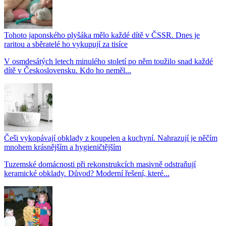
Tohoto japonského plyšáka mělo každé dítě v ČSSR. Dnes je
raritou a sběratelé ho vykupují za tisíce
V osmdesátých letech minulého století po něm toužilo snad každé
dítě v Československu. Kdo ho neměl...
Češi vykopávají obklady z koupelen a kuchyní. Nahrazují je něčím
mnohem krásnějším a hygieničtějším
Tuzemské domácnosti při rekonstrukcích masivně odstraňují
keramické obklady. Důvod? Moderní řešení, které...