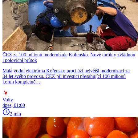
ČEZ za 100 milionů modernizuje Kořensko. Nové turbíny zvládnou
i poloviční průtok
Malá vodní elektrárna Kořensko prochází největší modernizací za
34 let svého provozu. ČEZ při investici přesahující 100 milionů
korun kompletně…
Volty
dnes, 01:00
2 min