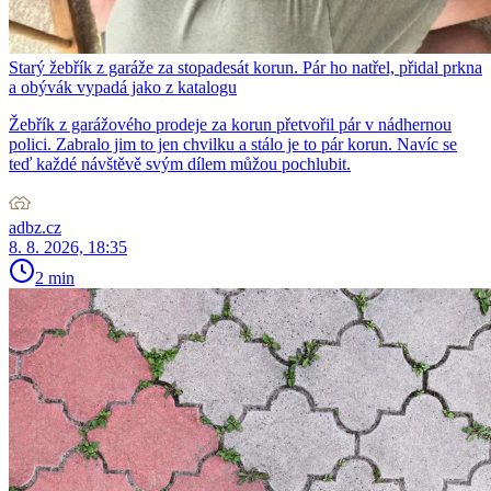
Starý žebřík z garáže za stopadesát korun. Pár ho natřel, přidal prkna
a obývák vypadá jako z katalogu
Žebřík z garážového prodeje za korun přetvořil pár v nádhernou
polici. Zabralo jim to jen chvilku a stálo je to pár korun. Navíc se
teď každé návštěvě svým dílem můžou pochlubit.
adbz.cz
8. 8. 2026, 18:35
2 min