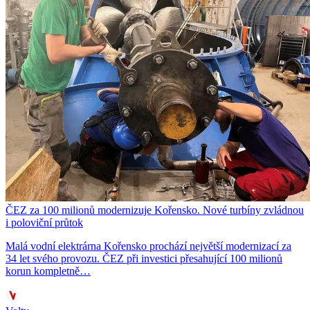
ČEZ za 100 milionů modernizuje Kořensko. Nové turbíny zvládnou
i poloviční průtok
Malá vodní elektrárna Kořensko prochází největší modernizací za
34 let svého provozu. ČEZ při investici přesahující 100 milionů
korun kompletně…