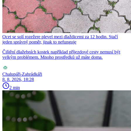
Ocet se solí rozežere plevel mezi dlaždicemi za 12 hodin. Stačí
jeden správný poměr, jinak to nefunguje
Čištění dlažebních kostek například příjezdové cesty nemusí být
velkým problémem. Mnoho prostředků už máte doma.
Chalupáři-Zahrádkáři
8. 8. 2026, 18:28
2 min