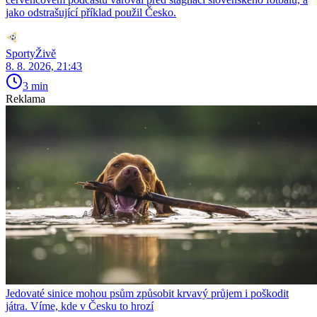
jako odstrašující příklad použil Česko.
SportyŽivě
8. 8. 2026, 21:43
3 min
Reklama
Jedovaté sinice mohou psům způsobit krvavý průjem i poškodit
játra. Víme, kde v Česku to hrozí