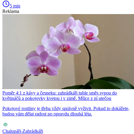
5 min
Reklama
Poměr 4:1 z kávy a česneku: zahrádkáři tuhle směs sypou do
květináčů a pokojovky kvetou i v zimě. Mšice z ní utečou
Pokojové rostliny je třeba vždy správně vyživit. Pokud to dokážete,
budou vám dělat radost po opravdu dlouhá léta.
Chalupáři-Zahrádkáři