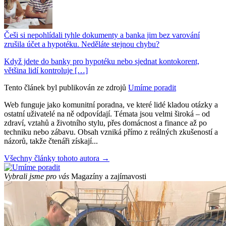
Češi si nepohlídali tyhle dokumenty a banka jim bez varování
zrušila účet a hypotéku. Neděláte stejnou chybu?
Když jdete do banky pro hypotéku nebo sjednat kontokorent,
většina lidí kontroluje […]
Tento článek byl publikován ze zdrojů
Umíme poradit
Web funguje jako komunitní poradna, ve které lidé kladou otázky a
ostatní uživatelé na ně odpovídají. Témata jsou velmi široká – od
zdraví, vztahů a životního stylu, přes domácnost a finance až po
techniku nebo zábavu. Obsah vzniká přímo z reálných zkušeností a
názorů, takže čtenáři získají...
Všechny články tohoto autora →
Vybrali jsme pro vás
Magazíny a zajímavosti