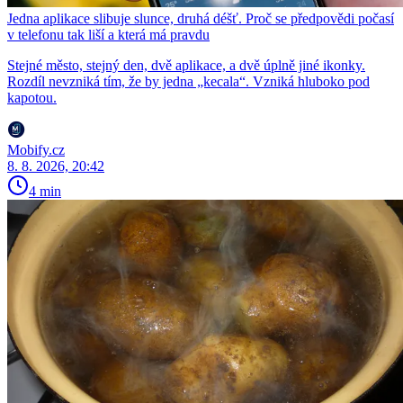
Jedna aplikace slibuje slunce, druhá déšť. Proč se předpovědi počasí
v telefonu tak liší a která má pravdu
Stejné město, stejný den, dvě aplikace, a dvě úplně jiné ikonky.
Rozdíl nevzniká tím, že by jedna „kecala“. Vzniká hluboko pod
kapotou.
Mobify.cz
8. 8. 2026, 20:42
4 min