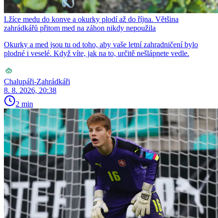
Lžíce medu do konve a okurky plodí až do října. Většina
zahrádkářů přitom med na záhon nikdy nepoužila
Okurky a med jsou tu od toho, aby vaše letní zahradničení bylo
plodné i veselé. Když víte, jak na to, určitě nešlápnete vedle.
Chalupáři-Zahrádkáři
8. 8. 2026, 20:38
2 min