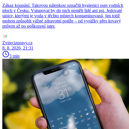
Zákaz koupání. Takovou nálepkou označili hygienici osm vodních
ploch v Česku. Vstupovat by do nich neměli lidé ani psi. Jedovaté
sinice, kterými je voda v těchto místech kontaminovaná, jim totiž
mohou způsobit vážné zdravotní potíže – od vyrážky přes krvavý
průjem až po poškození jater.
Zvirecizpravy.cz
8. 8. 2026, 21:31
3 min