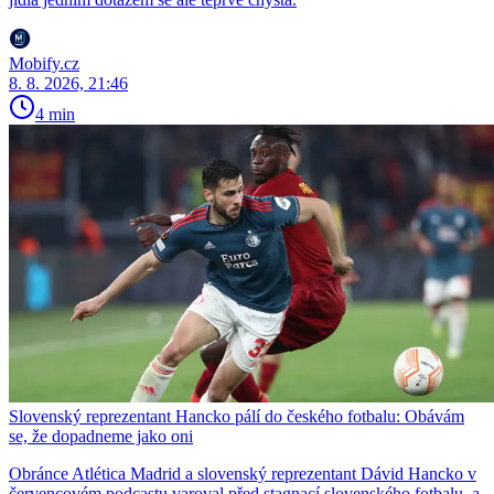
Mobify.cz
8. 8. 2026, 21:46
4 min
Slovenský reprezentant Hancko pálí do českého fotbalu: Obávám
se, že dopadneme jako oni
Obránce Atlética Madrid a slovenský reprezentant Dávid Hancko v
červencovém podcastu varoval před stagnací slovenského fotbalu, a