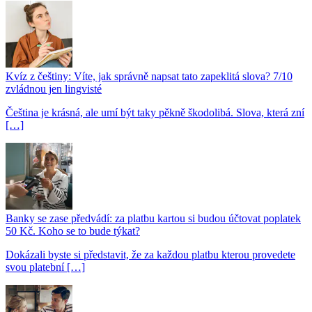
Kvíz z češtiny: Víte, jak správně napsat tato zapeklitá slova? 7/10
zvládnou jen lingvisté
Čeština je krásná, ale umí být taky pěkně škodolibá. Slova, která zní
[…]
Banky se zase předvádí: za platbu kartou si budou účtovat poplatek
50 Kč. Koho se to bude týkat?
Dokázali byste si představit, že za každou platbu kterou provedete
svou platební […]