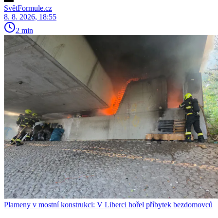
SvětFormule.cz
8. 8. 2026, 18:55
2 min
Plameny v mostní konstrukci: V Liberci hořel příbytek bezdomovců