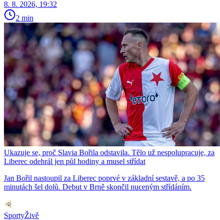
8. 8. 2026, 19:32
2 min
Ukazuje se, proč Slavia Bořila odstavila. Tělo už nespolupracuje, za
Liberec odehrál jen půl hodiny a musel střídat
Jan Bořil nastoupil za Liberec poprvé v základní sestavě, a po 35
minutách šel dolů. Debut v Brně skončil nuceným střídáním.
SportyŽivě