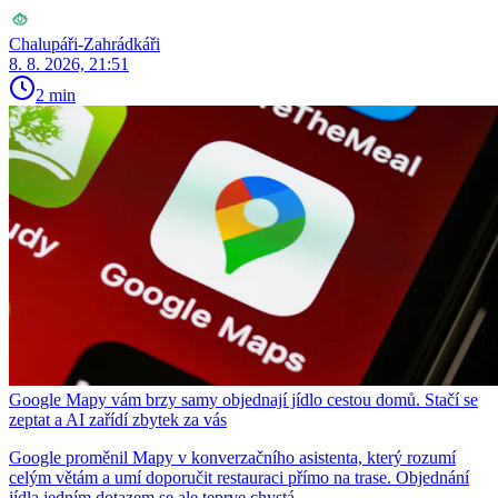
Chalupáři-Zahrádkáři
8. 8. 2026, 21:51
2 min
Google Mapy vám brzy samy objednají jídlo cestou domů. Stačí se
zeptat a AI zařídí zbytek za vás
Google proměnil Mapy v konverzačního asistenta, který rozumí
celým větám a umí doporučit restauraci přímo na trase. Objednání
jídla jedním dotazem se ale teprve chystá.