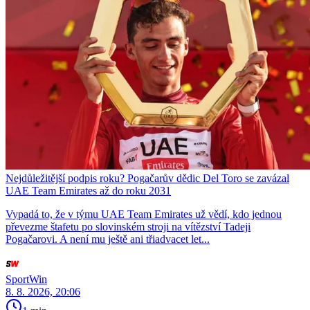
Nejdůležitější podpis roku? Pogačarův dědic Del Toro se zavázal
UAE Team Emirates až do roku 2031
Vypadá to, že v týmu UAE Team Emirates už vědí, kdo jednou
převezme štafetu po slovinském stroji na vítězství Tadeji
Pogačarovi. A není mu ještě ani třiadvacet let...
SportWin
8. 8. 2026, 20:06