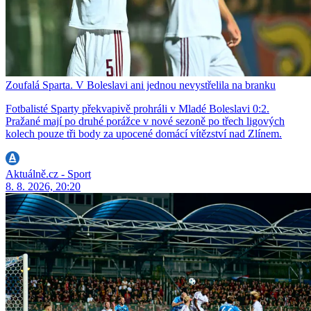
Zoufalá Sparta. V Boleslavi ani jednou nevystřelila na branku
Fotbalisté Sparty překvapivě prohráli v Mladé Boleslavi 0:2.
Pražané mají po druhé porážce v nové sezoně po třech ligových
kolech pouze tři body za upocené domácí vítězství nad Zlínem.
Aktuálně.cz - Sport
8. 8. 2026, 20:20