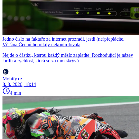
Jedno číslo na faktuře za internet prozradí, jestli (ne)přeplácíte.
Většina Čechů ho nikdy nekontrolovala
Nejde o částku, kterou každý měsíc zaplatíte. Rozhodující je název
tarifu a rychlost, která se za ním skrývá.
Mobify.cz
8. 8. 2026, 18:14
4 min