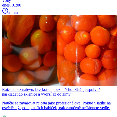
Volty
dnes, 01:00
2 min
Rajčata bez nálevu, bez koření, bez ničeho. Stačí je správně
naskládat do sklenice a vydrží až do zimy
Naučte se zavařovat rajčata jako profesionálové. Pokud vsadíte na
osvědčený postup našich babiček, pak zaručeně nešlápnete vedle.