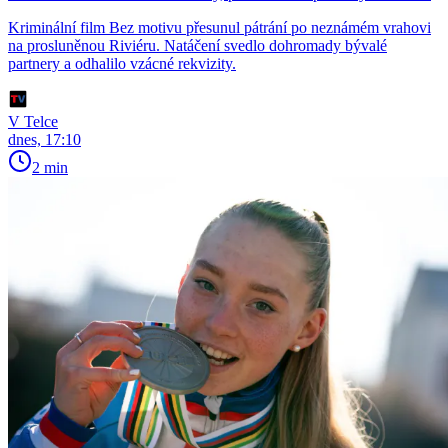
Kriminální film Bez motivu přesunul pátrání po neznámém vrahovi
na prosluněnou Riviéru. Natáčení svedlo dohromady bývalé
partnery a odhalilo vzácné rekvizity.
V Telce
dnes, 17:10
2 min