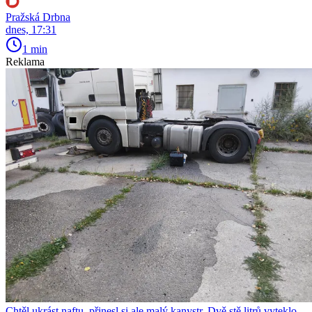
Pražská Drbna
dnes, 17:31
1 min
Reklama
Chtěl ukrást naftu, přinesl si ale malý kanystr. Dvě stě litrů vyteklo