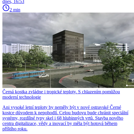
dnes, 16:53
2 min
Černá kostka zvládne i tropické teploty. S chlazením pomůžou
moderní technologie
Ani vysoké letní teploty by neměly být v nové ostravské Černé
kostce důvodem k nepohodlí. Celou budovu bude chránit speciální
systémy, rozdílné typy skel i 68 hlubinných vrtů. Stavba nového
centra digitalizace, vědy a inovací by měla být hotová během
příštího roku.