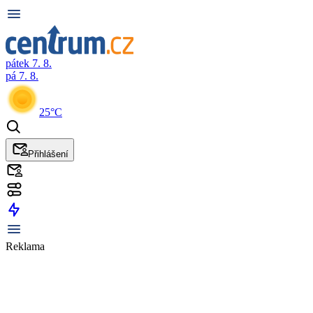
pátek 7. 8.
pá 7. 8.
25°C
Přihlášení
Reklama