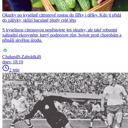
Okurky po kyselině citronové rostou do šířky i délky. Kdo ji přidá
do zálivky, sklízí baculaté plody celé léto
S kyselinou citronovou nepěstujete jen okurky, ale také robustní
zahradní ekosystém, který podporuje růst, bojuje proti chorobám a
přináší skvělou úrodu.
Chalupáři-Zahrádkáři
dnes, 18:10
2 min