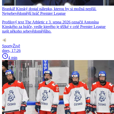
Brankář Kinský dostal nálepku, kterou by si možná nepřál.
Nejsebevědomější hráč Premier League
Profilový text The Athletic z 3. srpna 2026 označil Antonína
Kinského za hráče, vedle kterého je těžké v celé Premier League
najít někoho sebevědomějšího.
SportyŽivě
dnes, 17:26
4 min