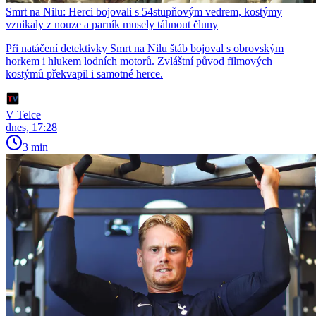
Smrt na Nilu: Herci bojovali s 54stupňovým vedrem, kostýmy
vznikaly z nouze a parník musely táhnout čluny
Při natáčení detektivky Smrt na Nilu štáb bojoval s obrovským
horkem i hlukem lodních motorů. Zvláštní původ filmových
kostýmů překvapil i samotné herce.
V Telce
dnes, 17:28
3 min