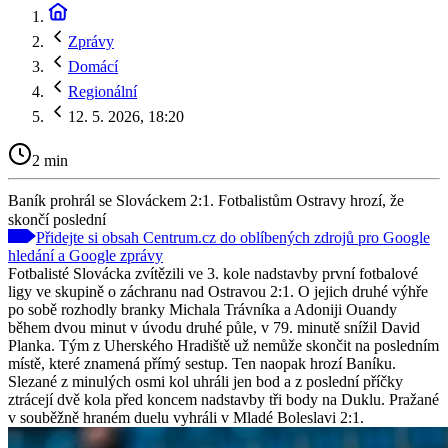
Zprávy
Domácí
Regionální
12. 5. 2026, 18:20
2 min
Baník prohrál se Slováckem 2:1. Fotbalistům Ostravy hrozí, že
skončí poslední
Přidejte si obsah Centrum.cz do oblíbených zdrojů pro Google
hledání a Google zprávy
Fotbalisté Slovácka zvítězili ve 3. kole nadstavby první fotbalové
ligy ve skupině o záchranu nad Ostravou 2:1. O jejich druhé výhře
po sobě rozhodly branky Michala Trávníka a Adoniji Ouandy
během dvou minut v úvodu druhé půle, v 79. minutě snížil David
Planka. Tým z Uherského Hradiště už nemůže skončit na posledním
místě, které znamená přímý sestup. Ten naopak hrozí Baníku.
Slezané z minulých osmi kol uhráli jen bod a z poslední příčky
ztrácejí dvě kola před koncem nadstavby tři body na Duklu. Pražané
v souběžně hraném duelu vyhráli v Mladé Boleslavi 2:1.