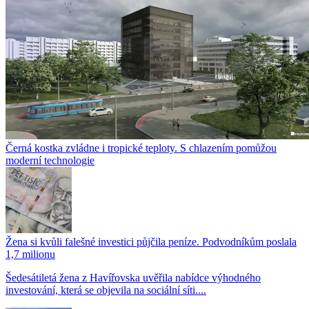
Černá kostka zvládne i tropické teploty. S chlazením pomůžou
moderní technologie
Žena si kvůli falešné investici půjčila peníze. Podvodníkům poslala
1,7 milionu
Šedesátiletá žena z Havířovska uvěřila nabídce výhodného
investování, která se objevila na sociální síti....