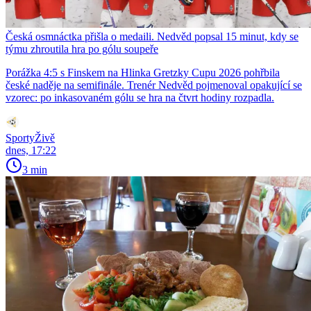
Česká osmnáctka přišla o medaili. Nedvěd popsal 15 minut, kdy se
týmu zhroutila hra po gólu soupeře
Porážka 4:5 s Finskem na Hlinka Gretzky Cupu 2026 pohřbila
české naděje na semifinále. Trenér Nedvěd pojmenoval opakující se
vzorec: po inkasovaném gólu se hra na čtvrt hodiny rozpadla.
SportyŽivě
dnes, 17:22
3 min