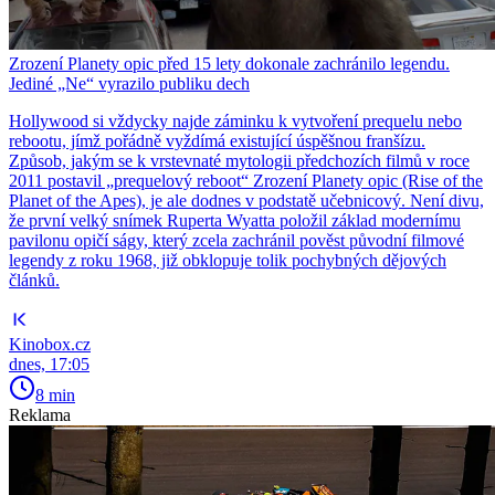
Zrození Planety opic před 15 lety dokonale zachránilo legendu.
Jediné „Ne“ vyrazilo publiku dech
Hollywood si vždycky najde záminku k vytvoření prequelu nebo
rebootu, jímž pořádně vyždímá existující úspěšnou franšízu.
Způsob, jakým se k vrstevnaté mytologii předchozích filmů v roce
2011 postavil „prequelový reboot“ Zrození Planety opic (Rise of the
Planet of the Apes), je ale dodnes v podstatě učebnicový. Není divu,
že první velký snímek Ruperta Wyatta položil základ modernímu
pavilonu opičí ságy, který zcela zachránil pověst původní filmové
legendy z roku 1968, již obklopuje tolik pochybných dějových
článků.
Kinobox.cz
dnes, 17:05
8 min
Reklama