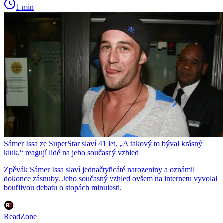
1 min
Sámer Issa ze SuperStar slaví 41 let. „A takový to býval krásný
kluk,“ reagují lidé na jeho současný vzhled
Zpěvák Sámer Issa slaví jednačtyřicáté narozeniny a oznámil
dokonce zásnuby. Jeho současný vzhled ovšem na internetu vyvolal
bouřlivou debatu o stopách minulosti.
ReadZone