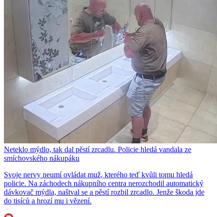
Neteklo mýdlo, tak dal pěstí zrcadlu. Policie hledá vandala ze
smíchovského nákupáku
Svoje nervy neumí ovládat muž, kterého teď kvůli tomu hledá
policie. Na záchodech nákupního centra nerozchodil automatický
dávkovač mýdla, naštval se a pěstí rozbil zrcadlo. Jenže škoda jde
do tisíců a hrozí mu i vězení.