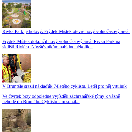
Rivka Park je hotový. Frýdek-Místek otevře nový volnočasový areál
Frýdek-Místek dokončil nový volnočasový areál Rivka Park na
sídlišti Riviéra. Návštěvníkům nabídne několik...
V Bruntále srazil náklaďák 74letého cyklistu. Letěl pro něj vrtulník
Ve čtvrtek brzy odpoledne vyjížděli záchranářské týmy k vážně
nehodě do Bruntálu. Cyklistu tam srazil...