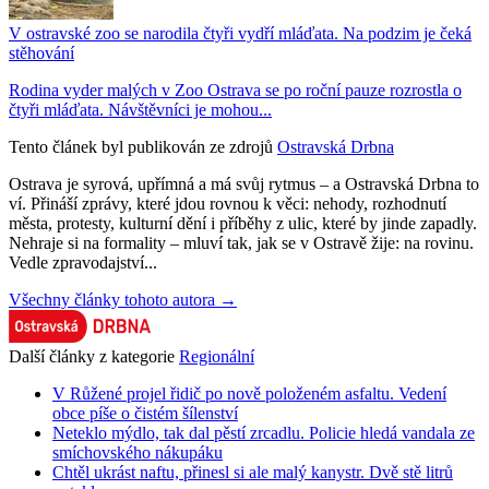
V ostravské zoo se narodila čtyři vydří mláďata. Na podzim je čeká
stěhování
Rodina vyder malých v Zoo Ostrava se po roční pauze rozrostla o
čtyři mláďata. Návštěvníci je mohou...
Tento článek byl publikován ze zdrojů
Ostravská Drbna
Ostrava je syrová, upřímná a má svůj rytmus – a Ostravská Drbna to
ví. Přináší zprávy, které jdou rovnou k věci: nehody, rozhodnutí
města, protesty, kulturní dění i příběhy z ulic, které by jinde zapadly.
Nehraje si na formality – mluví tak, jak se v Ostravě žije: na rovinu.
Vedle zpravodajství...
Všechny články tohoto autora →
Další články z kategorie
Regionální
V Růžené projel řidič po nově položeném asfaltu. Vedení
obce píše o čistém šílenství
Neteklo mýdlo, tak dal pěstí zrcadlu. Policie hledá vandala ze
smíchovského nákupáku
Chtěl ukrást naftu, přinesl si ale malý kanystr. Dvě stě litrů