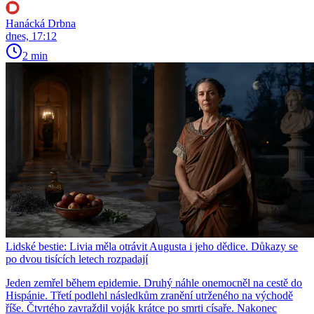
Hanácká Drbna
dnes, 17:12
2 min
Lidské bestie: Livia měla otrávit Augusta i jeho dědice. Důkazy se
po dvou tisících letech rozpadají
Jeden zemřel během epidemie. Druhý náhle onemocněl na cestě do
Hispánie. Třetí podlehl následkům zranění utrženého na východě
říše. Čtvrtého zavraždil voják krátce po smrti císaře. Nakonec