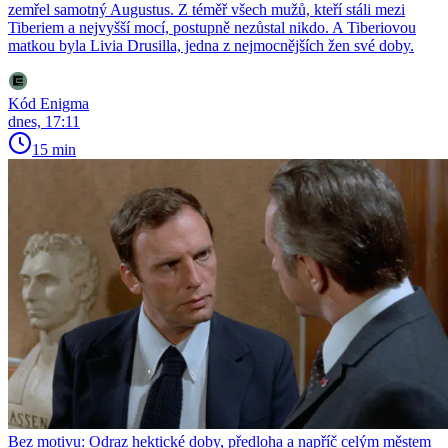
zemřel samotný Augustus. Z téměř všech mužů, kteří stáli mezi
Tiberiem a nejvyšší mocí, postupně nezůstal nikdo. A Tiberiovou
matkou byla Livia Drusilla, jedna z nejmocnějších žen své doby.
Kód Enigma
dnes, 17:11
15 min
Bez motivu: Odraz hektické doby, předloha a napříč celým městem