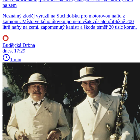
na zem
Neznámý zloděj vyrazil na Suchdolsku pro motorovou naftu z
kamionu. Místo velkého úlovku po něm však zůstalo přibližně 200
litrů nafty na zemi, zapomenutý kanistr a škoda téměř 20 tisíc korun.
Budějcká Drbna
dnes, 17:29
1 min