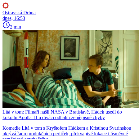
Ostravská Drbna
dnes, 16:53
2 min
Lítá v tom: Filmaři našli NASA v Bratislavě, Hádek usedl do
kokpitu Apolla 11 a diváci odhalili zeměpisné chyby
Komedie Lítá v tom s Kryštofem Hádkem a Kristínou Svarinskou
ukrývá řadu produkčních perliček, překvapivé lokace i úsměvné