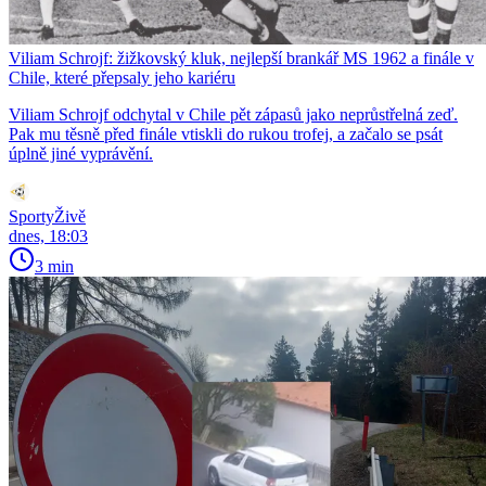
Viliam Schrojf: žižkovský kluk, nejlepší brankář MS 1962 a finále v
Chile, které přepsaly jeho kariéru
Viliam Schrojf odchytal v Chile pět zápasů jako neprůstřelná zeď.
Pak mu těsně před finále vtiskli do rukou trofej, a začalo se psát
úplně jiné vyprávění.
SportyŽivě
dnes, 18:03
3 min