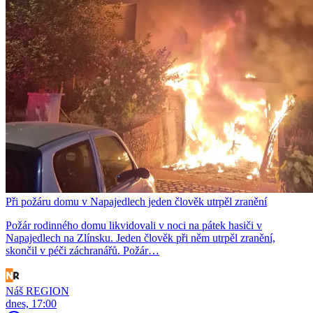
Při požáru domu v Napajedlech jeden člověk utrpěl zranění
Požár rodinného domu likvidovali v noci na pátek hasiči v
Napajedlech na Zlínsku. Jeden člověk při něm utrpěl zranění,
skončil v péči záchranářů. Požár…
Náš REGION
dnes, 17:00