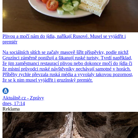
Plivou a močí nám do jídla, naříkají Rusové. Musel se vyjádřit i
premiér
Na sociálních sítích se začaly masově šířit příspěvky, podle nichž
Gruzínci záměrně ponižují a šikanují ruské turisty. Tvrdí například,
že jim zaměstnanci restaurací plivou nebo dokonce močí do jídla či
že místní průvodci ruské návštěvníky nechávají samotné v horách.
Příběhy rychle převzala ruská média a vyvolaly takovou pozornost,
že se k nim musel vyjádřit i gruzínský premiér.
Aktuálně.cz - Zprávy
dnes, 17:14
Reklama