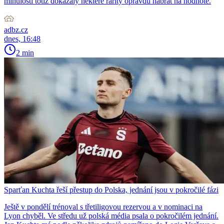
minulosti totiž dokázaly některé rarity opravdu nabrat na hodnotě.
adbz.cz
dnes, 16:48
2 min
Sparťan Kuchta řeší přestup do Polska, jednání jsou v pokročilé fázi
Ještě v pondělí trénoval s třetiligovou rezervou a v nominaci na
Lyon chyběl. Ve středu už polská média psala o pokročilém jednání.