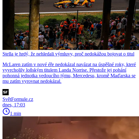
Stella je hrdý, že nehledali výmluvy, proč nedokážou bojovat o titul
McLaren zatím v nové éře nedokázal navázat na úspěšné roky, které
vyvrcholily loňským titulem Landa Norrise. Přestože jej pohání
pohonná jednotka vedoucího týmu, Mercedesu, kromě Maďarska se
mu zatím vyrovnat nedokázal.
SvětFormule.cz
dnes, 17:03
1 min