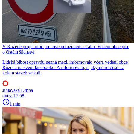
V Růžené projel řidič po nově položeném asfaltu. Vedení obce píše
o čistém šílenství
Lidská blbost opravdu nezná mezí, informovalo včera vedení obce
Růžená na svém facebooku. A informovalo, s jakými řidiči se už
kolem staveb setkali.
Jihlavská Drbna
dnes, 17:58
1 min