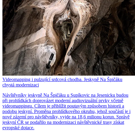
Videomapping i pulzující srdcová chodba. Jeskyně Na Špičáku
chystá modernizaci
Návštěvníky jeskyně Na Špičáku u Supíkovic na Jesenicku budou
při prohlídkách doprovázet moderní audiovizuální prvky včetně
videomappingu. Cílem je přiblížit poutavým způsobem historii a
podobu jeskyní. Proměna prohlídkového okruhu, jehož součástí je i
nové zázemí pro návštěvníky, vyjde na 18,6 milionu korun. Správě
jeskyní ČR se podařilo na modernizaci návštěvnické trasy získat
evropské dotace.