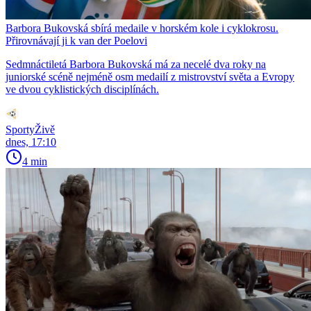
Barbora Bukovská sbírá medaile v horském kole i cyklokrosu.
Přirovnávají ji k van der Poelovi
Sedmnáctiletá Barbora Bukovská má za necelé dva roky na
juniorské scéně nejméně osm medailí z mistrovství světa a Evropy
ve dvou cyklistických disciplínách.
SportyŽivě
dnes, 17:10
4 min