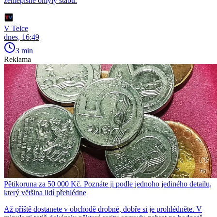
zeměpisné omyly štábu.
V Telce
dnes, 16:49
3 min
Reklama
Pětikoruna za 50 000 Kč. Poznáte ji podle jednoho jediného detailu,
který většina lidí přehlédne
Až příště dostanete v obchodě drobné, dobře si je prohlédněte. V