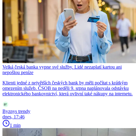
Velká česká banka vypne své služby. Lidé nezaplatí kartou ani
nepošlou peníze
Klienti jedné z největších českých bank by měli počítat s krátkým
omezením služeb. ČSOB na neděli 9. srpna naplánovala odstávku
elektronického bankovnictví, která ovlivní také nákupy na internetu.
Byznys trendy
dnes, 17:46
1 min