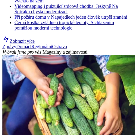
vyteklo na zem
Videomapping i pulzující srdcová chodba. Jeskyně Na
Špičáku chystá modernizaci
Při požáru domu v Napajedlech jeden člověk utrpěl zranění
Černá kostka zvládne i tropické teploty. S chlazením
pomůžou moderní technologie
Zobrazit více
Zprávy
Domácí
Regionální
Ostrava
Vybrali jsme pro vás
Magazíny a zajímavosti