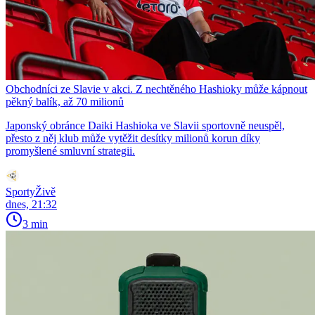
Obchodníci ze Slavie v akci. Z nechtěného Hashioky může kápnout
pěkný balík, až 70 milionů
Japonský obránce Daiki Hashioka ve Slavii sportovně neuspěl,
přesto z něj klub může vytěžit desítky milionů korun díky
promyšlené smluvní strategii.
SportyŽivě
dnes, 21:32
3 min