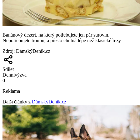
Banánový dezert, na který potřebujete jen pár surovin.
Nepotřebujete troubu, a přesto chutná lépe než klasické řezy
Zdroj
:
DámskýDeník.cz
Sdílet
Denní
výzva
0
Reklama
Další články z
DámskýDeník.cz