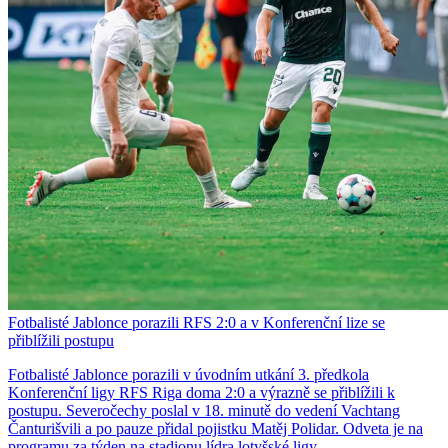
Fotbalisté Jablonce porazili RFS 2:0 a v Konferenční lize se
přiblížili postupu
Fotbalisté Jablonce porazili v úvodním utkání 3. předkola
Konferenční ligy RFS Riga doma 2:0 a výrazně se přiblížili k
postupu. Severočechy poslal v 18. minutě do vedení Vachtang
Čanturišvili a po pauze přidal pojistku Matěj Polidar. Odveta je na
programu za týden na stadionu lídra lotyšské ligy.