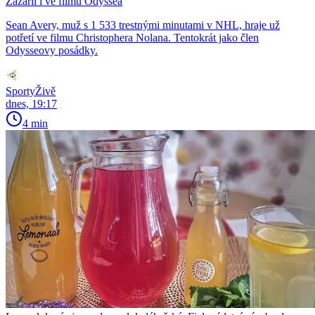
Zazářil i ve filmu Odyssea
Sean Avery, muž s 1 533 trestnými minutami v NHL, hraje už
potřetí ve filmu Christophera Nolana. Tentokrát jako člen
Odysseovy posádky.
SportyŽivě
dnes, 19:17
4 min