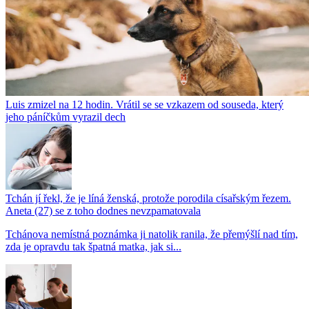
Luis zmizel na 12 hodin. Vrátil se se vzkazem od souseda, který
jeho páníčkům vyrazil dech
Tchán jí řekl, že je líná ženská, protože porodila císařským řezem.
Aneta (27) se z toho dodnes nevzpamatovala
Tchánova nemístná poznámka ji natolik ranila, že přemýšlí nad tím,
zda je opravdu tak špatná matka, jak si...