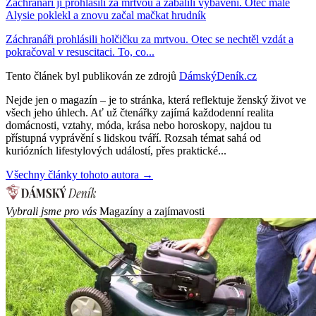
Záchranáři ji prohlásili za mrtvou a zabalili vybavení. Otec malé
Alysie poklekl a znovu začal mačkat hrudník
Záchranáři prohlásili holčičku za mrtvou. Otec se nechtěl vzdát a
pokračoval v resuscitaci. To, co...
Tento článek byl publikován ze zdrojů
DámskýDeník.cz
Nejde jen o magazín – je to stránka, která reflektuje ženský život ve
všech jeho úhlech. Ať už čtenářky zajímá každodenní realita
domácnosti, vztahy, móda, krása nebo horoskopy, najdou tu
přístupná vyprávění s lidskou tváří. Rozsah témat sahá od
kuriózních lifestylových událostí, přes praktické...
Všechny články tohoto autora →
Vybrali jsme pro vás
Magazíny a zajímavosti