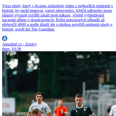
Virus eboly, který v Kongu způsobuje jednu z nejhorších epidemií v
historii, by mohl mutovat, varují zdravotníci. Afričtí odborníci proto
plánují výrazně rozšířit zásah proti nákaze, včetně vyhledávání
pacientů přímo v domácnostech. Počet potvrzených případů už
překročil 4000 a podle úřadů jde o druhou největší epidemii eboly v
historii, uvedl list The Guardian.
Aktuálně.cz - Zprávy
dnes, 19:38