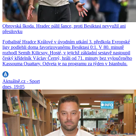
Obrovská škoda. Hradec pálil šance, proti Besiktasi nevyužil ani
přesilovku
Fotbalisté Hradce Králové v úvodním utkání 3. předkola Evropské
ligy podlehli doma favorizovanému Besiktasi 0:1. V 80. minutě
rozhodl Semih Kilicsoy. Hosté, v jejichž základní sestavě nastoupil
český křídelník Václav Černý, hráli od 71. minuty bez vyloučeného
Kassouma Ouattary. Odveta je na programu za týden v Istanbulu.
Aktuálně.cz - Sport
dnes, 19:05