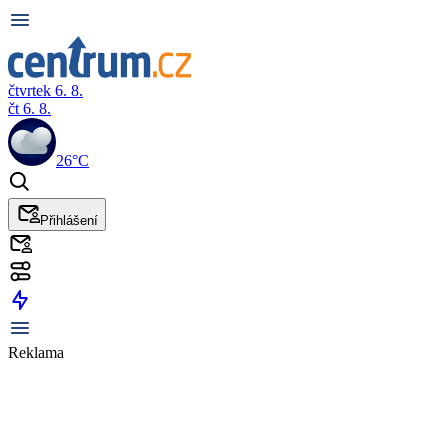
čtvrtek 6. 8.
čt 6. 8.
26°C
Přihlášení
Reklama