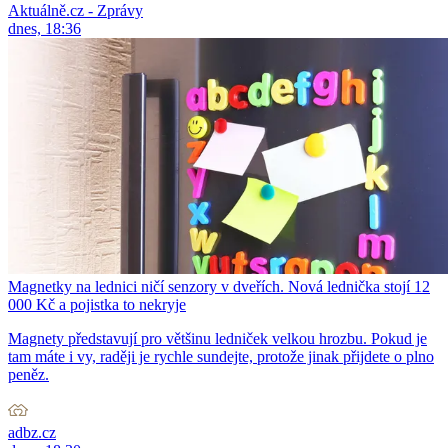
Aktuálně.cz - Zprávy
dnes, 18:36
Magnetky na lednici ničí senzory v dveřích. Nová lednička stojí 12
000 Kč a pojistka to nekryje
Magnety představují pro většinu ledniček velkou hrozbu. Pokud je
tam máte i vy, raději je rychle sundejte, protože jinak přijdete o plno
peněz.
adbz.cz