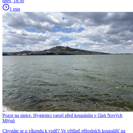
dnes, 18:30
1 min
Pozor na sinice. Hygienici varují před koupáním v části Nových
Mlýnů
Chystáte se o víkendu k vodě? Ve většině přírodních koupališť na