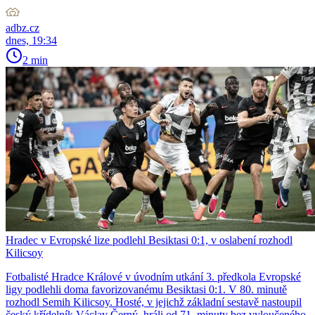
adbz.cz
dnes, 19:34
2 min
Hradec v Evropské lize podlehl Besiktasi 0:1, v oslabení rozhodl
Kilicsoy
Fotbalisté Hradce Králové v úvodním utkání 3. předkola Evropské
ligy podlehli doma favorizovanému Besiktasi 0:1. V 80. minutě
rozhodl Semih Kilicsoy. Hosté, v jejichž základní sestavě nastoupil
český křídelník Václav Černý, hráli od 71. minuty bez vyloučeného