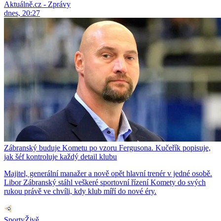
Aktuálně.cz - Zprávy
dnes, 20:27
Zábranský buduje Kometu po vzoru Fergusona. Kučeřík popisuje,
jak šéf kontroluje každý detail klubu
Majitel, generální manažer a nově opět hlavní trenér v jedné osobě.
Libor Zábranský stáhl veškeré sportovní řízení Komety do svých
rukou právě ve chvíli, kdy klub míří do nové éry.
SportyŽivě