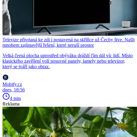
Televize přivrtaná ke zdi i postavená na skříňce už Čechy štve. Našli
mnohem zajímavější řešení, které neruší prostor
Velká černá plocha uprostřed obýváku dráždí čím dál víc lidí. Místo
klasického zavěšení volí posuvné panely, lamely nebo televizor,
který se tváří jako obraz.
Mobify.cz
dnes, 18:56
4 min
Reklama