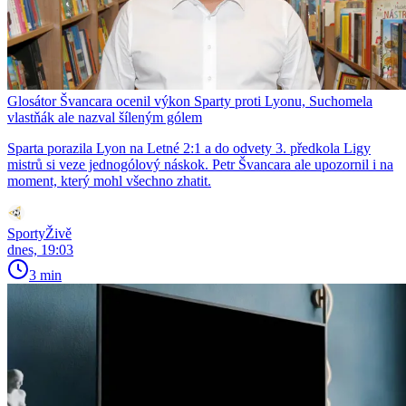
Glosátor Švancara ocenil výkon Sparty proti Lyonu, Suchomela
vlastňák ale nazval šíleným gólem
Sparta porazila Lyon na Letné 2:1 a do odvety 3. předkola Ligy
mistrů si veze jednogólový náskok. Petr Švancara ale upozornil i na
moment, který mohl všechno zhatit.
SportyŽivě
dnes, 19:03
3 min