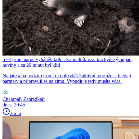
5 let jsme marně vyháněli krtka. Zahradník vzal kuchyňský odpad,
noviny a za 20 minut byl klid
Na jaře a na podzim jsou krtci obzvláště aktivní, protože si hledají
partnery a připravují se na zimu. Vypudit je tedy musíte včas.
Chalupáři-Zahrádkáři
dnes, 20:45
2 min