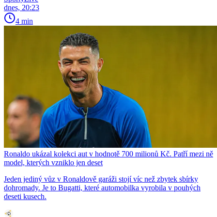
dnes, 20:23
4 min
Ronaldo ukázal kolekci aut v hodnotě 700 milionů Kč. Patří mezi ně
model, kterých vzniklo jen deset
Jeden jediný vůz v Ronaldově garáži stojí víc než zbytek sbírky
dohromady. Je to Bugatti, které automobilka vyrobila v pouhých
deseti kusech.