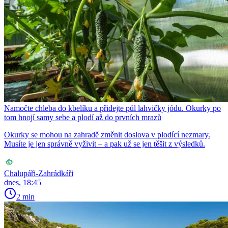
Namočte chleba do kbelíku a přidejte půl lahvičky jódu. Okurky po
tom hnojí samy sebe a plodí až do prvních mrazů
Okurky se mohou na zahradě změnit doslova v plodící nezmary.
Musíte je jen správně vyživit – a pak už se jen těšit z výsledků.
Chalupáři-Zahrádkáři
dnes, 18:45
2 min