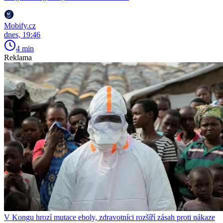
Mobify.cz
dnes, 19:46
4 min
Reklama
V Kongu hrozí mutace eboly, zdravotníci rozšíří zásah proti nákaze