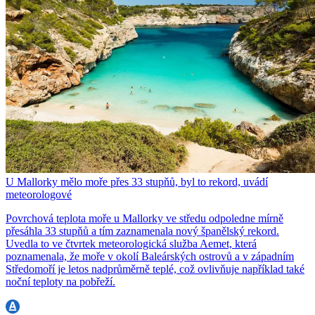
U Mallorky mělo moře přes 33 stupňů, byl to rekord, uvádí
meteorologové
Povrchová teplota moře u Mallorky ve středu odpoledne mírně
přesáhla 33 stupňů a tím zaznamenala nový španělský rekord.
Uvedla to ve čtvrtek meteorologická služba Aemet, která
poznamenala, že moře v okolí Baleárských ostrovů a v západním
Středomoří je letos nadprůměrně teplé, což ovlivňuje například také
noční teploty na pobřeží.