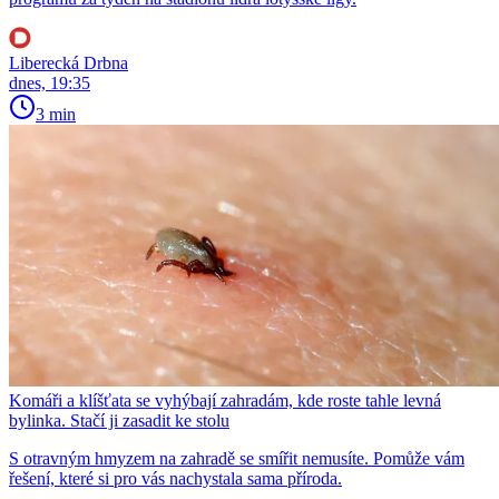
Liberecká Drbna
dnes, 19:35
3 min
Komáři a klíšťata se vyhýbají zahradám, kde roste tahle levná
bylinka. Stačí ji zasadit ke stolu
S otravným hmyzem na zahradě se smířit nemusíte. Pomůže vám
řešení, které si pro vás nachystala sama příroda.