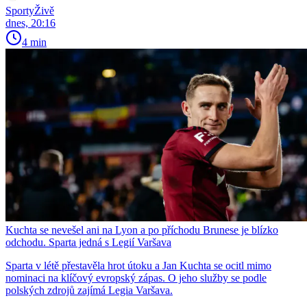
SportyŽivě
dnes, 20:16
4 min
Kuchta se nevešel ani na Lyon a po příchodu Brunese je blízko
odchodu. Sparta jedná s Legií Varšava
Sparta v létě přestavěla hrot útoku a Jan Kuchta se ocitl mimo
nominaci na klíčový evropský zápas. O jeho služby se podle
polských zdrojů zajímá Legia Varšava.