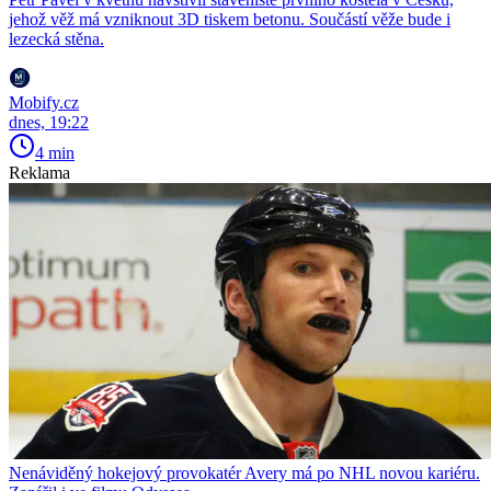
jehož věž má vzniknout 3D tiskem betonu. Součástí věže bude i
lezecká stěna.
Mobify.cz
dnes, 19:22
4 min
Reklama
Nenáviděný hokejový provokatér Avery má po NHL novou kariéru.