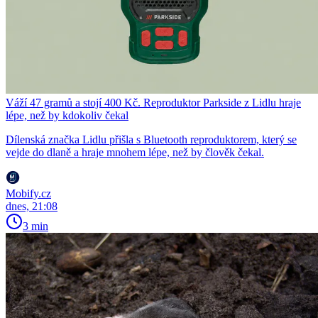
Váží 47 gramů a stojí 400 Kč. Reproduktor Parkside z Lidlu hraje
lépe, než by kdokoliv čekal
Dílenská značka Lidlu přišla s Bluetooth reproduktorem, který se
vejde do dlaně a hraje mnohem lépe, než by člověk čekal.
Mobify.cz
dnes, 21:08
3 min