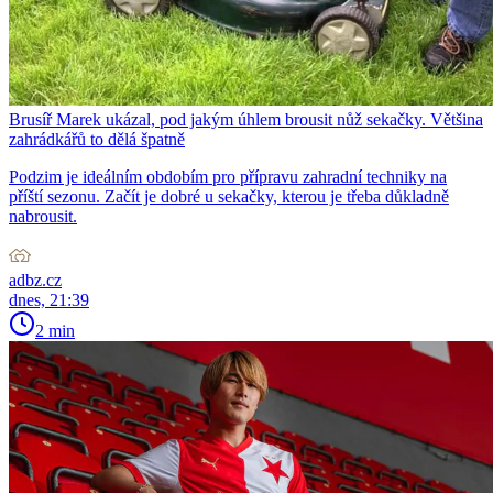
Brusíř Marek ukázal, pod jakým úhlem brousit nůž sekačky. Většina
zahrádkářů to dělá špatně
Podzim je ideálním obdobím pro přípravu zahradní techniky na
příští sezonu. Začít je dobré u sekačky, kterou je třeba důkladně
nabrousit.
adbz.cz
dnes, 21:39
2 min