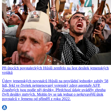
Při útocích povstaleckých Húsíů zemřelo na šest desítek jemenských
vojáků
Údery jemenských povstalců Húsíů na provládní jednotky zabily 58
lidí, řekl ve čtvrtek nejmenovaný vojenský zdroj agentuře AFP.
Zraněných jsou podle něj desítky. Předchozí údaje uváděly zhruba
čtyři desítky mrtvých. Mohlo by se tak jednat o nejkrvavější útok
povstalců v Jemenu od příměří z roku 2022.