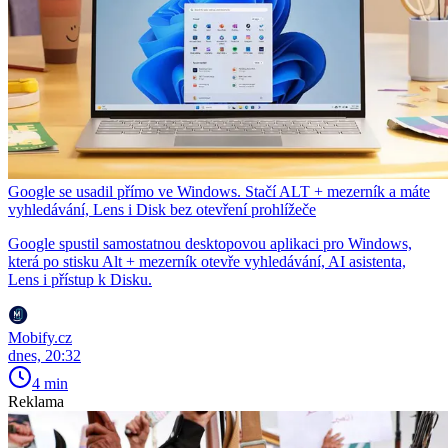
Google se usadil přímo ve Windows. Stačí ALT + mezerník a máte
vyhledávání, Lens i Disk bez otevření prohlížeče
Google spustil samostatnou desktopovou aplikaci pro Windows,
která po stisku Alt + mezerník otevře vyhledávání, AI asistenta,
Lens i přístup k Disku.
Mobify.cz
dnes, 20:32
4 min
Reklama