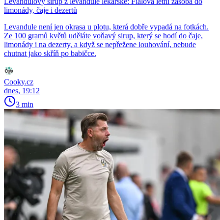
Levandulový sirup z levandule lékařské: Fialová letní zásoba do
limonády, čaje i dezertů
Levandule není jen okrasa u plotu, která dobře vypadá na fotkách.
Ze 100 gramů květů uděláte voňavý sirup, který se hodí do čaje,
limonády i na dezerty, a když se nepřežene louhování, nebude
chutnat jako skříň po babičce.
Cooky.cz
dnes, 19:12
3 min