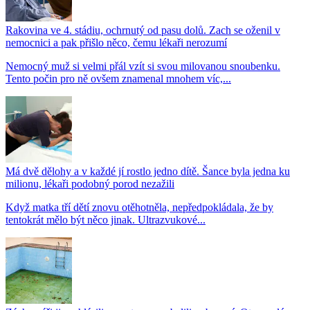
Rakovina ve 4. stádiu, ochrnutý od pasu dolů. Zach se oženil v
nemocnici a pak přišlo něco, čemu lékaři nerozumí
Nemocný muž si velmi přál vzít si svou milovanou snoubenku.
Tento počin pro ně ovšem znamenal mnohem víc,...
Má dvě dělohy a v každé jí rostlo jedno dítě. Šance byla jedna ku
milionu, lékaři podobný porod nezažili
Když matka tří dětí znovu otěhotněla, nepředpokládala, že by
tentokrát mělo být něco jinak. Ultrazvukové...