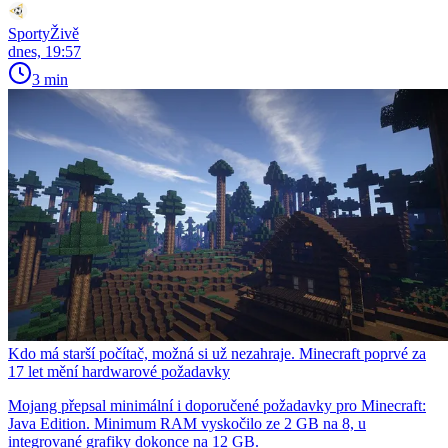
SportyŽivě
dnes, 19:57
3 min
Kdo má starší počítač, možná si už nezahraje. Minecraft poprvé za
17 let mění hardwarové požadavky
Mojang přepsal minimální i doporučené požadavky pro Minecraft:
Java Edition. Minimum RAM vyskočilo ze 2 GB na 8, u
integrované grafiky dokonce na 12 GB.