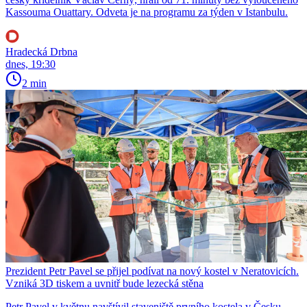
Kassouma Ouattary. Odveta je na programu za týden v Istanbulu.
Hradecká Drbna
dnes, 19:30
2 min
Prezident Petr Pavel se přijel podívat na nový kostel v Neratovicích.
Vzniká 3D tiskem a uvnitř bude lezecká stěna
Petr Pavel v květnu navštívil staveniště prvního kostela v Česku,