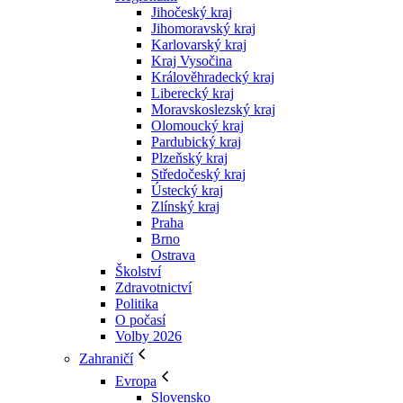
Jihočeský kraj
Jihomoravský kraj
Karlovarský kraj
Kraj Vysočina
Králověhradecký kraj
Liberecký kraj
Moravskoslezský kraj
Olomoucký kraj
Pardubický kraj
Plzeňský kraj
Středočeský kraj
Ústecký kraj
Zlínský kraj
Praha
Brno
Ostrava
Školství
Zdravotnictví
Politika
O počasí
Volby 2026
Zahraničí
Evropa
Slovensko