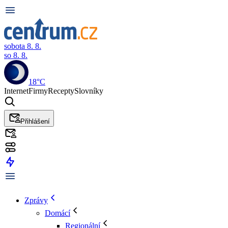
sobota 8. 8.
so 8. 8.
18°C
Internet
Firmy
Recepty
Slovníky
Přihlášení
Zprávy
Domácí
Regionální