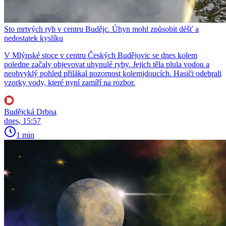
Sto mrtvých ryb v centru Budějc. Úhyn mohl způsobit déšť a
nedostatek kyslíku
V Mlýnské stoce v centru Českých Budějovic se dnes kolem
poledne začaly objevovat uhynulé ryby. Jejich těla plula vodou a
neobvyklý pohled přilákal pozornost kolemjdoucích. Hasiči odebrali
vzorky vody, které nyní zamíří na rozbor.
Budějcká Drbna
dnes, 15:57
1 min