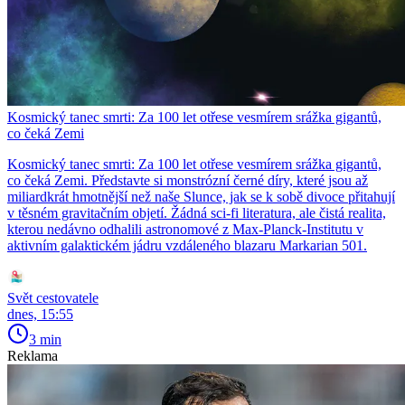
Kosmický tanec smrti: Za 100 let otřese vesmírem srážka gigantů,
co čeká Zemi
Kosmický tanec smrti: Za 100 let otřese vesmírem srážka gigantů,
co čeká Zemi. Představte si monstrózní černé díry, které jsou až
miliardkrát hmotnější než naše Slunce, jak se k sobě divoce přitahují
v těsném gravitačním objetí. Žádná sci-fi literatura, ale čistá realita,
kterou nedávno odhalili astronomové z Max-Planck-Institutu v
aktivním galaktickém jádru vzdáleného blazaru Markarian 501.
Svět cestovatele
dnes, 15:55
3 min
Reklama