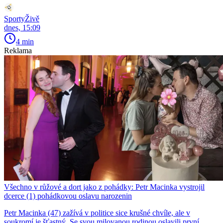
SportyŽivě
dnes, 15:09
4 min
Reklama
Všechno v růžové a dort jako z pohádky: Petr Macinka vystrojil
dcerce (1) pohádkovou oslavu narozenin
Petr Macinka (47) zažívá v politice sice krušné chvíle, ale v
soukromí je šťastný. Se svou milovanou rodinou oslavili první