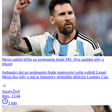
Messi zahájil léčbu po prohraném finále MS. Dva parádní góly a
rekord
Sedmnáct dní po prohraném finále mistrovství světa vstřelil Lionel
Messi dva góly a stal se historicky nejlepším střelcem Leagues Cup.
SportyŽivě
dnes, 15:44
3 min