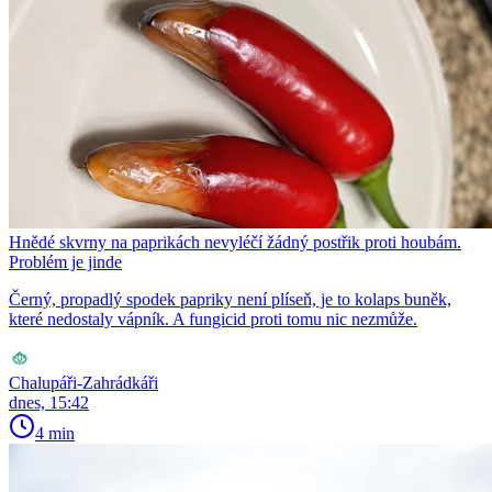
Hnědé skvrny na paprikách nevyléčí žádný postřik proti houbám.
Problém je jinde
Černý, propadlý spodek papriky není plíseň, je to kolaps buněk,
které nedostaly vápník. A fungicid proti tomu nic nezmůže.
Chalupáři-Zahrádkáři
dnes, 15:42
4 min