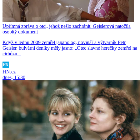
Upřímná zpráva o otci, jehož nešlo zachránit. Geislerová natočila
osobitý dokument
Když v lednu 2009 zemřel japanolog, novinář a výtvarník Petr
Geisler, bulvární deníky měly jasno: „Otec slavné herečky zemřel na
cirhózu...
HN.cz
dnes, 15:30