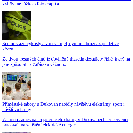
vyhřívané lůžko s fototerapií a...
Senior srazil cyklisty a z místa ujel, nyní mu hrozí až pět let ve
vězení
Ze dvou trestných činů je obviněný třiasedmdesátiletý řidič, který na
jaře způsobil na Žďársku vážnou...
Příměstské tábory u Dukovan nabídly návštěvu elektrárny, sport i
návštěvu farmy
Zatímco zaměstnanci jaderné elektrárny v Dukovanech i v červenci
pracovali na zajištění elektrické energie...