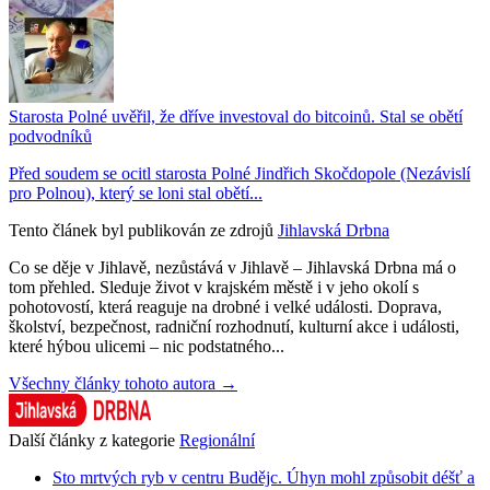
Starosta Polné uvěřil, že dříve investoval do bitcoinů. Stal se obětí
podvodníků
Před soudem se ocitl starosta Polné Jindřich Skočdopole (Nezávislí
pro Polnou), který se loni stal obětí...
Tento článek byl publikován ze zdrojů
Jihlavská Drbna
Co se děje v Jihlavě, nezůstává v Jihlavě – Jihlavská Drbna má o
tom přehled. Sleduje život v krajském městě i v jeho okolí s
pohotovostí, která reaguje na drobné i velké události. Doprava,
školství, bezpečnost, radniční rozhodnutí, kulturní akce i události,
které hýbou ulicemi – nic podstatného...
Všechny články tohoto autora →
Další články z kategorie
Regionální
Sto mrtvých ryb v centru Budějc. Úhyn mohl způsobit déšť a