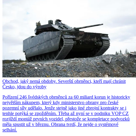
Obchod, jaký nemá obdoby. Severští obrněnci, kteří mají chránit
Česko, jdou do výroby
Pořízení 246 švédských obrněnců za 60 miliard korun je historicky
největším nákupem, který kdy ministerstvo obrany pro české
pozemní síly udělalo. Jenže stejně jako jiné zbrojní kontrakty se i
tenhle potýká se zpožděním. Třeba až nyní se v podniku VOP CZ
rozjíždí montáž prvních vozidel, přestože se kompletace podvozků
měla spustit už v březnu. Obrana tvrdí, že nejde o systémové
selhání.