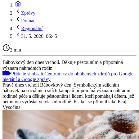
Zprávy
Domácí
Regionální
31. 5. 2026, 06:45
2 min
Bábovkový den dnes vrcholí. Děkuje pěstounům a připomíná
význam náhradních rodin
Přidejte si obsah Centrum.cz do oblíbených zdrojů pro Google
hledání a Google zprávy
Právě dnes vrcholí Bábovkový den. Symbolickým sdílením
bábovek na sociálních sítích kampaň připomíná význam náhradní
rodinné péče a děkuje pěstounům i lidem, kteří pomáhají dětem, jež
nemohou vyrůstat ve vlastní rodině. K akci se připojil také Kraj
Vysočina.