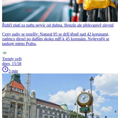
Řidiči platí za naftu nejvíc od dubna. Benzín ale překvapivě zlevnil
Ceny paliv se rozešly: Natural 95 se drží těsně nad 42 korunami,
zatímco diesel po dalším skoku míří k 45 korunám. Nejlevněji se
tankuje mimo Prahu.
Trendy svět
dnes, 15:58
3 min