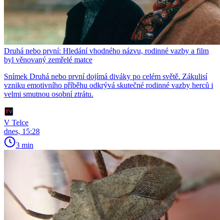
Druhá nebo první: Hledání vhodného názvu, rodinné vazby a film
byl věnovaný zemřelé matce
Snímek Druhá nebo první dojímá diváky po celém světě. Zákulisí
vzniku emotivního příběhu odkrývá skutečné rodinné vazby herců i
velmi smutnou osobní ztrátu.
V Telce
dnes, 15:28
3 min