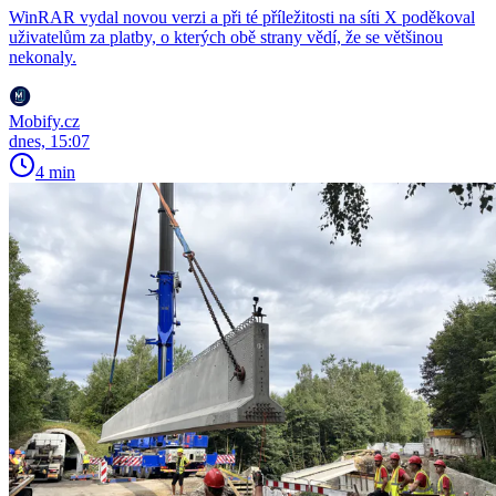
WinRAR vydal novou verzi a při té příležitosti na síti X poděkoval
uživatelům za platby, o kterých obě strany vědí, že se většinou
nekonaly.
Mobify.cz
dnes, 15:07
4 min