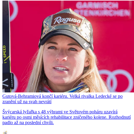
Gutová-Behramiová končí kariéru. Velká rivalka Ledecké se po
zranění už na svah nevrátí
Švýcarská lyžařka s 48 výhrami ve Světovém poháru uzavírá
kariéru po osmi měsících rehabilitace zničeného kolene. Rozhodnutí
padlo až na poslední chvíli.