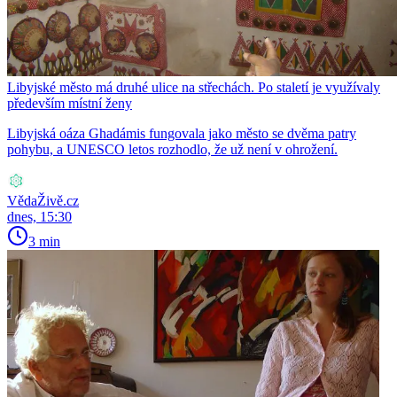
Libyjské město má druhé ulice na střechách. Po staletí je využívaly
především místní ženy
Libyjská oáza Ghadámis fungovala jako město se dvěma patry
pohybu, a UNESCO letos rozhodlo, že už není v ohrožení.
VědaŽivě.cz
dnes, 15:30
3 min