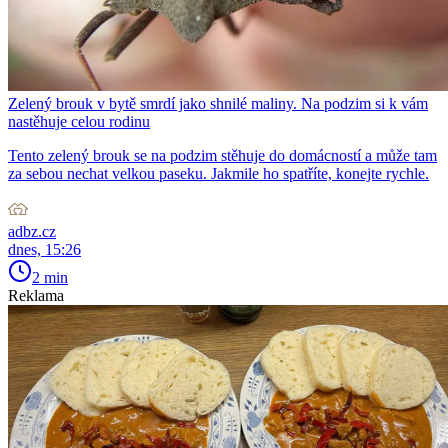
Zelený brouk v bytě smrdí jako shnilé maliny. Na podzim si k vám
nastěhuje celou rodinu
Tento zelený brouk se na podzim stěhuje do domácností a může tam
za sebou nechat velkou paseku. Jakmile ho spatříte, konejte rychle.
adbz.cz
dnes, 15:26
2 min
Reklama