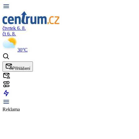
čtvrtek 6. 8.
čt 6. 8.
30°C
Přihlášení
Reklama