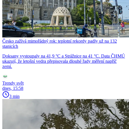
Česko zažívá mimořádný rok: teplotní rekordy padly už na 132
stanicích
Doksany vystoupaly na 41,9 °C a Strážnice na 41 °C. Data ČHMÚ
ukazují, že letošní vedra přepisovala dlouhé řady měření napříč
zemí.
Trendy svět
dnes, 15:58
3 min