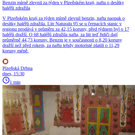
Benzin mírně zlevnil za týden v Plzeňském kraji, nafta o desítky
haléřů zdražila
V Plzeňském kraji za týden mírně zlevnil benzin, nafta naopak o
desítky haléřů zdražila. Litr Naturalu 95 se u čerpacích stanic v
regionu prodává v průměru za 42,15 koruny, před týdnem byl o 17
haléřů dražší. O 68 haléřů zdražila nafta, za litr teď řidiči dají
průměrně 44,73 koruny. Benzin je v současnosti o 8,20 koruny
dražší než před rokem, za naftu tehdy motoristé platili o 11,29
koruny méně.
Plzeňská Drbna
dnes, 15:30
1 min