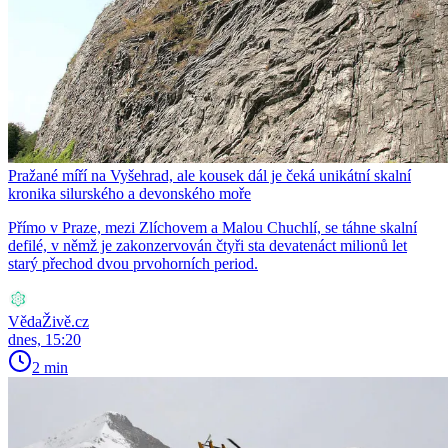
Pražané míří na Vyšehrad, ale kousek dál je čeká unikátní skalní
kronika silurského a devonského moře
Přímo v Praze, mezi Zlíchovem a Malou Chuchlí, se táhne skalní
defilé, v němž je zakonzervován čtyři sta devatenáct milionů let
starý přechod dvou prvohorních period.
VědaŽivě.cz
dnes, 15:20
2 min