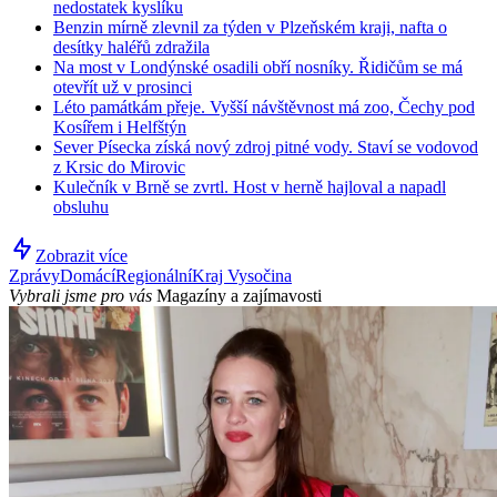
nedostatek kyslíku
Benzin mírně zlevnil za týden v Plzeňském kraji, nafta o
desítky haléřů zdražila
Na most v Londýnské osadili obří nosníky. Řidičům se má
otevřít už v prosinci
Léto památkám přeje. Vyšší návštěvnost má zoo, Čechy pod
Kosířem i Helfštýn
Sever Písecka získá nový zdroj pitné vody. Staví se vodovod
z Krsic do Mirovic
Kulečník v Brně se zvrtl. Host v herně hajloval a napadl
obsluhu
Zobrazit více
Zprávy
Domácí
Regionální
Kraj Vysočina
Vybrali jsme pro vás
Magazíny a zajímavosti