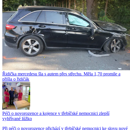
Řidička mercedesu šla s autem přes střechu. Měla 1,70 promile a
přišla o řidičák
Péči o novorozence a kojence v třebíčské nemocnici zlepší
vyhřívané lůžko
Při péči o novorozence přichází v třebíčské nemocnici ke slovu nové