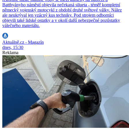
Batthyányho náměstí objevila nečekaná silueta - téměř kompletní
německý vojenský motocykl z období druhé světové války. Nález
ale neukrýval jen vzácný kus techniky. Pod strojem odborníci
objevili také lidské ostatky a v okolí další nebezpečné pozůstatky
válečného materiálu.
Aktuálně.cz - Magazín
dnes, 15:30
Reklama