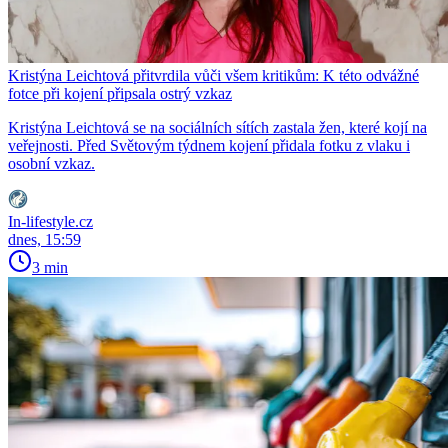
Kristýna Leichtová přitvrdila vůči všem kritikům: K této odvážné
fotce při kojení připsala ostrý vzkaz
Kristýna Leichtová se na sociálních sítích zastala žen, které kojí na
veřejnosti. Před Světovým týdnem kojení přidala fotku z vlaku i
osobní vzkaz.
In-lifestyle.cz
dnes, 15:59
3 min