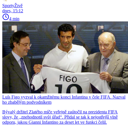
SportyŽivě
dnes, 15:12
4 min
Luís Figo vyzval k okamžitému konci Infantina v čele FIFA. Nazval
ho zbabělým podvodníkem
Bývalý držitel Zlatého míče veřejně zaútočil na prezidenta FIFA
slovy, že „znehodnotil svůj úřad“. Přidal se tak k nejostřejší vlně
odporu, jakou Gianni Infantino za deset let ve funkci čelil.