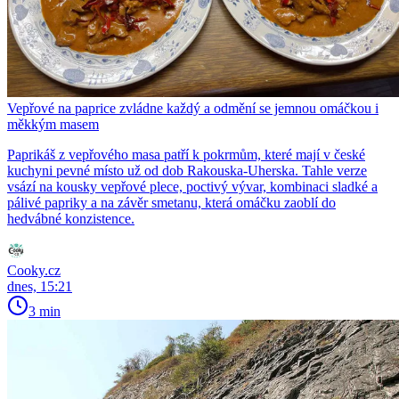
Vepřové na paprice zvládne každý a odmění se jemnou omáčkou i
měkkým masem
Paprikáš z vepřového masa patří k pokrmům, které mají v české
kuchyni pevné místo už od dob Rakouska-Uherska. Tahle verze
vsází na kousky vepřové plece, poctivý vývar, kombinaci sladké a
pálivé papriky a na závěr smetanu, která omáčku zaoblí do
hedvábné konzistence.
Cooky.cz
dnes, 15:21
3 min