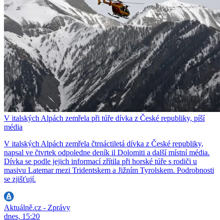
V italských Alpách zemřela při túře dívka z České republiky, píší
média
V italských Alpách zemřela čtrnáctiletá dívka z České republiky,
napsal ve čtvrtek odpoledne deník il Dolomiti a další místní média.
Dívka se podle jejich informací zřítila při horské túře s rodiči u
masivu Latemar mezi Tridentskem a Jižním Tyrolskem. Podrobnosti
se zjišťují.
Aktuálně.cz - Zprávy
dnes, 15:20