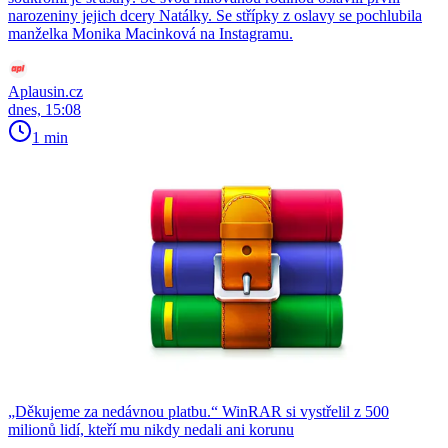
narozeniny jejich dcery Natálky. Se střípky z oslavy se pochlubila
manželka Monika Macinková na Instagramu.
Aplausin.cz
dnes, 15:08
1 min
„Děkujeme za nedávnou platbu.“ WinRAR si vystřelil z 500
milionů lidí, kteří mu nikdy nedali ani korunu