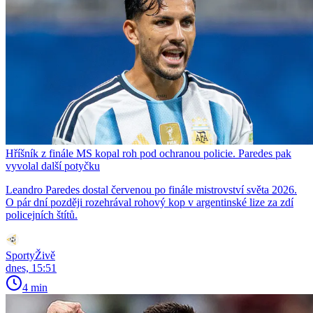
Hříšník z finále MS kopal roh pod ochranou policie. Paredes pak
vyvolal další potyčku
Leandro Paredes dostal červenou po finále mistrovství světa 2026.
O pár dní později rozehrával rohový kop v argentinské lize za zdí
policejních štítů.
SportyŽivě
dnes, 15:51
4 min