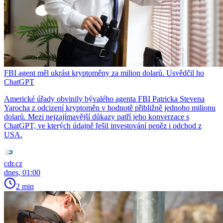
FBI agent měl ukrást kryptoměny za milion dolarů. Usvědčil ho
ChatGPT
Americké úřady obvinily bývalého agenta FBI Patricka Stevena
Yarocha z odcizení kryptoměn v hodnotě přibližně jednoho milionu
dolarů. Mezi nejzajímavější důkazy patří jeho konverzace s
ChatGPT, ve kterých údajně řešil investování peněz i odchod z
USA.
cdr.cz
dnes, 01:00
2 min