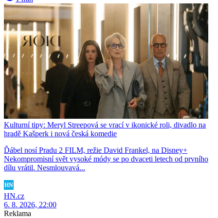
Kulturní tipy: Meryl Streepová se vrací v ikonické roli, divadlo na
hradě Kašperk i nová česká komedie
Ďábel nosí Pradu 2 FILM, režie David Frankel, na Disney+
Nekompromisní svět vysoké módy se po dvaceti letech od prvního
dílu vrátil. Nesmlouvavá...
HN.cz
6. 8. 2026, 22:00
Reklama