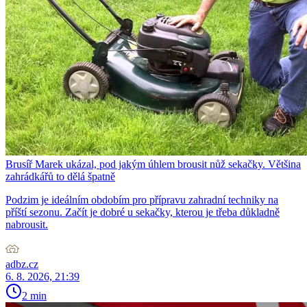
Brusíř Marek ukázal, pod jakým úhlem brousit nůž sekačky. Většina
zahrádkářů to dělá špatně
Podzim je ideálním obdobím pro přípravu zahradní techniky na
příští sezonu. Začít je dobré u sekačky, kterou je třeba důkladně
nabrousit.
adbz.cz
6. 8. 2026, 21:39
2 min