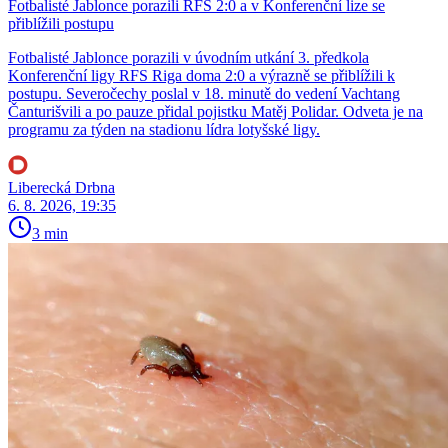
Fotbalisté Jablonce porazili RFS 2:0 a v Konferenční lize se
přiblížili postupu
Fotbalisté Jablonce porazili v úvodním utkání 3. předkola
Konferenční ligy RFS Riga doma 2:0 a výrazně se přiblížili k
postupu. Severočechy poslal v 18. minutě do vedení Vachtang
Čanturišvili a po pauze přidal pojistku Matěj Polidar. Odveta je na
programu za týden na stadionu lídra lotyšské ligy.
Liberecká Drbna
6. 8. 2026, 19:35
3 min