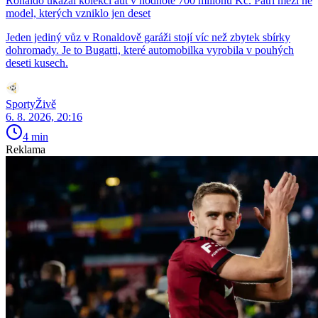
Ronaldo ukázal kolekci aut v hodnotě 700 milionů Kč. Patří mezi ně
model, kterých vzniklo jen deset
Jeden jediný vůz v Ronaldově garáži stojí víc než zbytek sbírky
dohromady. Je to Bugatti, které automobilka vyrobila v pouhých
deseti kusech.
SportyŽivě
6. 8. 2026, 20:16
4 min
Reklama