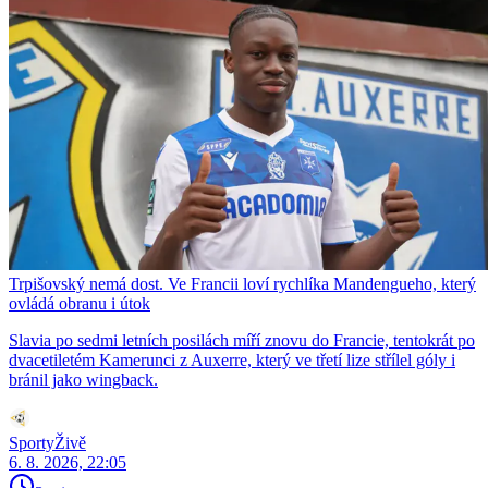
Trpišovský nemá dost. Ve Francii loví rychlíka Mandengueho, který
ovládá obranu i útok
Slavia po sedmi letních posilách míří znovu do Francie, tentokrát po
dvacetiletém Kamerunci z Auxerre, který ve třetí lize střílel góly i
bránil jako wingback.
SportyŽivě
6. 8. 2026, 22:05