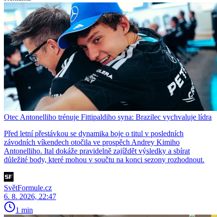
Otec Antonelliho trénuje Fittipaldiho syna: Brazilec vychvaluje lídra
Před letní přestávkou se dynamika boje o titul v posledních
závodních víkendech otočila ve prospěch Andrey Kimiho
Antonelliho. Ital dokáže pravidelně zajíždět výsledky a sbírat
důležité body, které mohou v součtu na konci sezony rozhodnout.
SvětFormule.cz
6. 8. 2026, 22:47
1 min