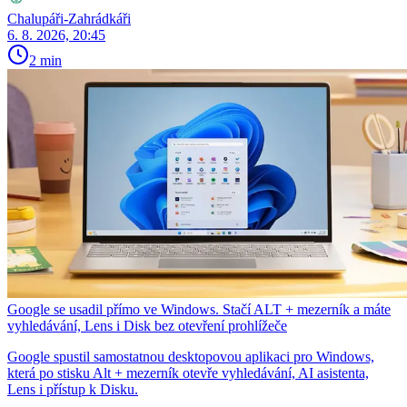
Chalupáři-Zahrádkáři
6. 8. 2026, 20:45
2 min
Google se usadil přímo ve Windows. Stačí ALT + mezerník a máte
vyhledávání, Lens i Disk bez otevření prohlížeče
Google spustil samostatnou desktopovou aplikaci pro Windows,
která po stisku Alt + mezerník otevře vyhledávání, AI asistenta,
Lens i přístup k Disku.