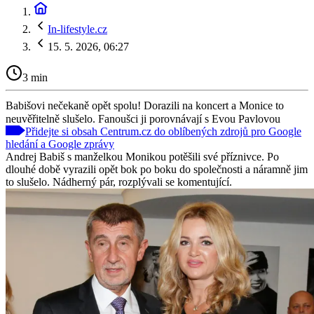
In-lifestyle.cz
15. 5. 2026, 06:27
3 min
Babišovi nečekaně opět spolu! Dorazili na koncert a Monice to
neuvěřitelně slušelo. Fanoušci ji porovnávají s Evou Pavlovou
Přidejte si obsah Centrum.cz do oblíbených zdrojů pro Google
hledání a Google zprávy
Andrej Babiš s manželkou Monikou potěšili své příznivce. Po
dlouhé době vyrazili opět bok po boku do společnosti a náramně jim
to slušelo. Nádherný pár, rozplývali se komentující.