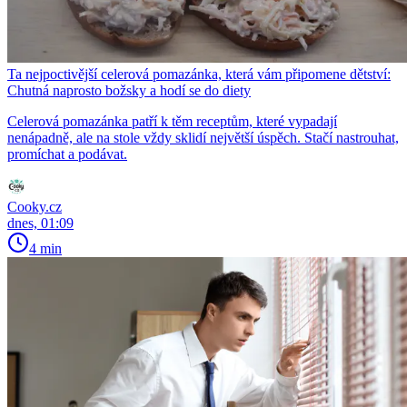
Ta nejpoctivější celerová pomazánka, která vám připomene dětství:
Chutná naprosto božsky a hodí se do diety
Celerová pomazánka patří k těm receptům, které vypadají
nenápadně, ale na stole vždy sklidí největší úspěch. Stačí nastrouhat,
promíchat a podávat.
Cooky.cz
dnes, 01:09
4 min