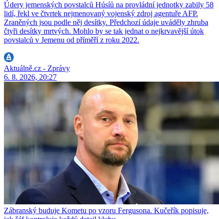
Údery jemenských povstalců Húsíů na provládní jednotky zabily 58
lidí, řekl ve čtvrtek nejmenovaný vojenský zdroj agentuře AFP.
Zraněných jsou podle něj desítky. Předchozí údaje uváděly zhruba
čtyři desítky mrtvých. Mohlo by se tak jednat o nejkrvavější útok
povstalců v Jemenu od příměří z roku 2022.
Aktuálně.cz - Zprávy
6. 8. 2026, 20:27
Zábranský buduje Kometu po vzoru Fergusona. Kučeřík popisuje,