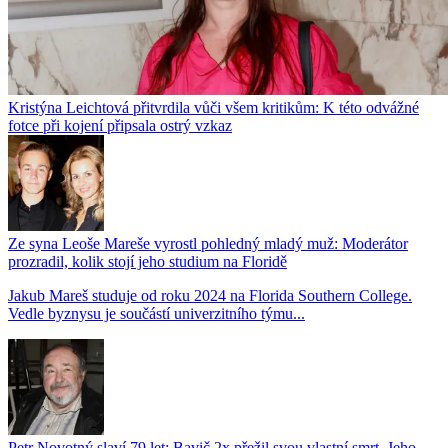
Kristýna Leichtová přitvrdila vůči všem kritikům: K této odvážné
fotce při kojení připsala ostrý vzkaz
Ze syna Leoše Mareše vyrostl pohledný mladý muž: Moderátor
prozradil, kolik stojí jeho studium na Floridě
Jakub Mareš studuje od roku 2024 na Florida Southern College.
Vedle byznysu je součástí univerzitního týmu...
Petr Novotný slaví 79 let: Bavič 2x přežil svou vlastní smrt. Jeho