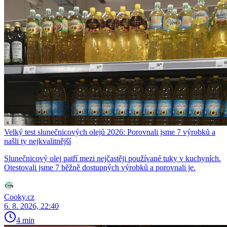
Velký test slunečnicových olejů 2026: Porovnali jsme 7 výrobků a
našli ty nejkvalitnější
Slunečnicový olej patří mezi nejčastěji používané tuky v kuchyních.
Otestovali jsme 7 běžně dostupných výrobků a porovnali je.
Cooky.cz
6. 8. 2026, 22:40
4 min