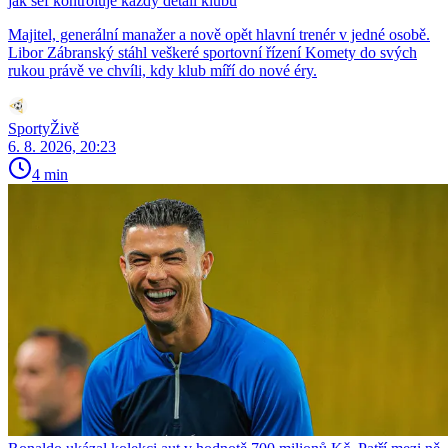
jak šéf kontroluje každý detail klubu
Majitel, generální manažer a nově opět hlavní trenér v jedné osobě.
Libor Zábranský stáhl veškeré sportovní řízení Komety do svých
rukou právě ve chvíli, kdy klub míří do nové éry.
SportyŽivě
6. 8. 2026, 20:23
4 min