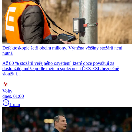
Defektoskopie šetří obcím miliony. Výměna většiny stožárů není
nutná
Až 80 % stožárů veřejného osvětlení, které obce považují za
dosloužilé, může podle měření společnosti ČEZ ESL bezpečně
sloužit i…
Volty
dnes, 01:00
1 min