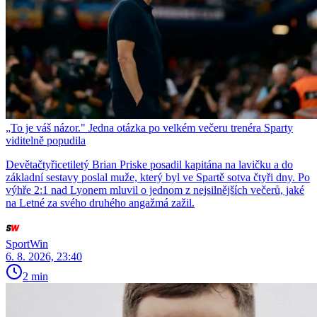
„To je váš názor." Jedna otázka po velkém večeru trenéra Sparty
viditelně popudila
Devětačtyřicetiletý Brian Priske posadil kapitána na lavičku a do
základní sestavy poslal muže, který byl ve Spartě sotva čtyři dny. Po
výhře 2:1 nad Lyonem mluvil o jednom z nejsilnějších večerů, jaké
na Letné za svého druhého angažmá zažil.
SportWin
6. 8. 2026, 23:40
2 min