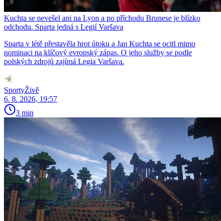
Kuchta se nevešel ani na Lyon a po příchodu Brunese je blízko
odchodu. Sparta jedná s Legií Varšava
Sparta v létě přestavěla hrot útoku a Jan Kuchta se ocitl mimo
nominaci na klíčový evropský zápas. O jeho služby se podle
polských zdrojů zajímá Legia Varšava.
SportyŽivě
6. 8. 2026, 19:57
3 min