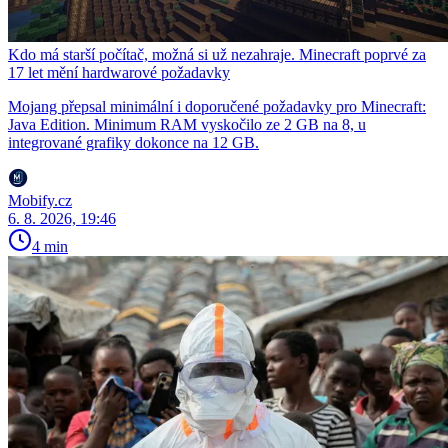
Kdo má starší počítač, možná si už nezahraje. Minecraft poprvé za
17 let mění hardwarové požadavky
Mojang přepsal minimální i doporučené požadavky pro Minecraft:
Java Edition. Minimum RAM vyskočilo ze 2 GB na 8, u
integrované grafiky dokonce na 12 GB.
Mobify.cz
6. 8. 2026, 19:46
4 min