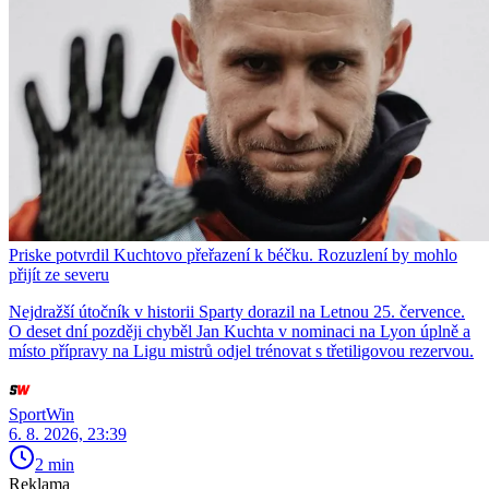
Priske potvrdil Kuchtovo přeřazení k béčku. Rozuzlení by mohlo
přijít ze severu
Nejdražší útočník v historii Sparty dorazil na Letnou 25. července.
O deset dní později chyběl Jan Kuchta v nominaci na Lyon úplně a
místo přípravy na Ligu mistrů odjel trénovat s třetiligovou rezervou.
SportWin
6. 8. 2026, 23:39
2 min
Reklama