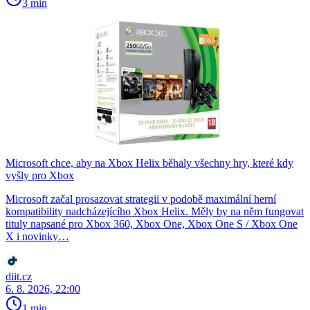
3 min
Microsoft chce, aby na Xbox Helix běhaly všechny hry, které kdy
vyšly pro Xbox
Microsoft začal prosazovat strategii v podobě maximální herní
kompatibility nadcházejícího Xbox Helix. Měly by na něm fungovat
tituly napsané pro Xbox 360, Xbox One, Xbox One S / Xbox One
X i novinky…
diit.cz
6. 8. 2026, 22:00
1 min