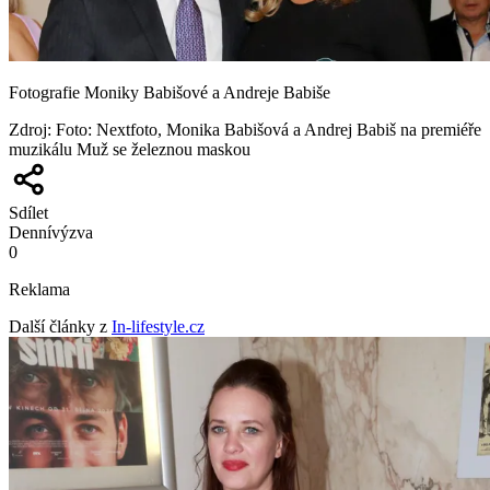
Fotografie Moniky Babišové a Andreje Babiše
Zdroj
:
Foto: Nextfoto, Monika Babišová a Andrej Babiš na premiéře
muzikálu Muž se železnou maskou
Sdílet
Denní
výzva
0
Reklama
Další články z
In-lifestyle.cz