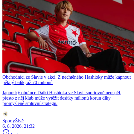
Obchodníci ze Slavie v akci. Z nechtěného Hashioky může kápnout
pěkný balík, až 70 milionů
Japonský obránce Daiki Hashioka ve Slavii sportovně neuspěl,
přesto z něj klub může vytěžit desítky milionů korun díky
promyšlené smluvní strategii.
SportyŽivě
6. 8. 2026, 21:32