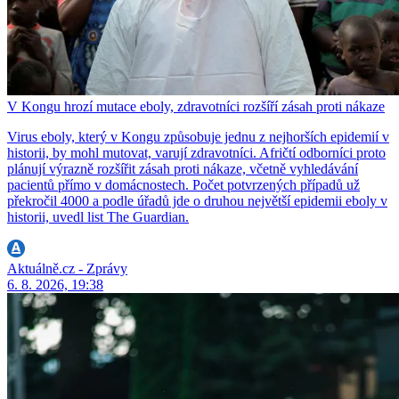
V Kongu hrozí mutace eboly, zdravotníci rozšíří zásah proti nákaze
Virus eboly, který v Kongu způsobuje jednu z nejhorších epidemií v
historii, by mohl mutovat, varují zdravotníci. Afričtí odborníci proto
plánují výrazně rozšířit zásah proti nákaze, včetně vyhledávání
pacientů přímo v domácnostech. Počet potvrzených případů už
překročil 4000 a podle úřadů jde o druhou největší epidemii eboly v
historii, uvedl list The Guardian.
Aktuálně.cz - Zprávy
6. 8. 2026, 19:38