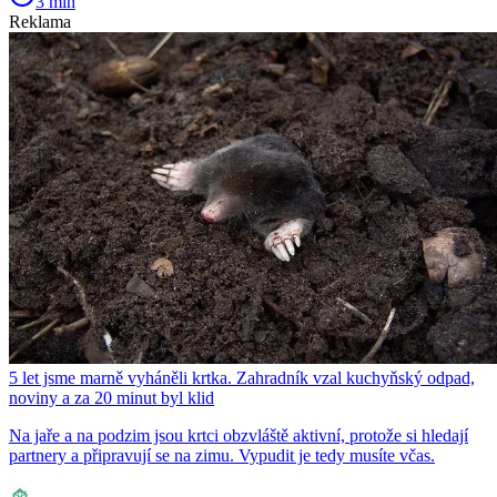
3 min
Reklama
5 let jsme marně vyháněli krtka. Zahradník vzal kuchyňský odpad,
noviny a za 20 minut byl klid
Na jaře a na podzim jsou krtci obzvláště aktivní, protože si hledají
partnery a připravují se na zimu. Vypudit je tedy musíte včas.