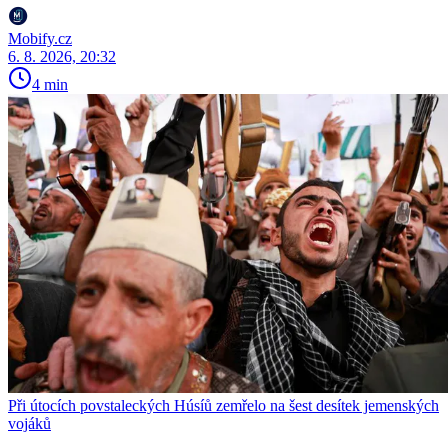
Mobify.cz
6. 8. 2026, 20:32
4 min
Při útocích povstaleckých Húsíů zemřelo na šest desítek jemenských
vojáků