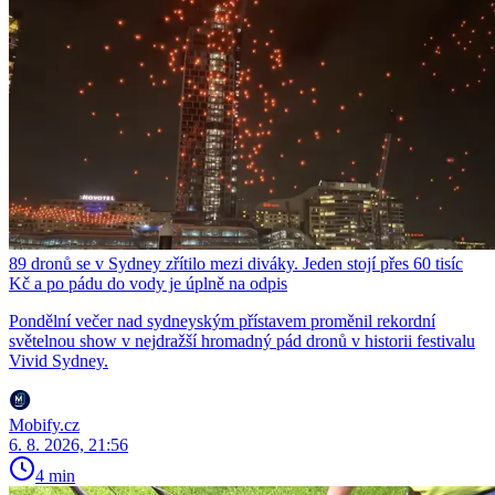
89 dronů se v Sydney zřítilo mezi diváky. Jeden stojí přes 60 tisíc
Kč a po pádu do vody je úplně na odpis
Pondělní večer nad sydneyským přístavem proměnil rekordní
světelnou show v nejdražší hromadný pád dronů v historii festivalu
Vivid Sydney.
Mobify.cz
6. 8. 2026, 21:56
4 min