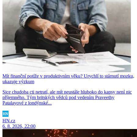
Mít finanční potíže v produktivním věku? Urychlí to stárnutí mozku,
ukazuje výzkum
Sice chudoba cti netratí, ale mít neustále hluboko do kapsy není nic
příjemného. Tým britských vědců pod vedením Praveethy
Patalayové z londýnské...
HN.cz
6. 8. 2026, 22:00