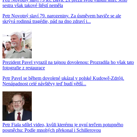
sestra však takové štěstí neměla
Petr Novotný slaví 79. narozeniny. Za úsměvem baviče se ale
skrývá rodinná tragédie, pád na dno zdraví i...
Prezident Pavel vyrazil na tajnou dovolenou: Prozradila ho však tato
fotografie z restaurace
Petr Pavel se během dovolené ukázal v polské Kudowě-Zdróji.
Nenápadnost celé návštěvy teď budí větší...
Petr Fiala sdílel video, kvůli kterému je nyní terčem potupného
posměchu: Podle mnohých překonal i Schillerovou