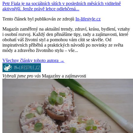
Petr Fiala je na sociálních sítích v posledních měsících viditelně
aktivnější. Jenže právě lehce odlehčená...
Tento článek byl publikován ze zdrojů
In-lifestyle.cz
Magazín zaměřený na aktuální trendy, zdraví, krásu, bydlení, vztahy
i osobní rozvoj. Každý den přinášíme tipy, rady a zajímavosti, které
obohatí váš životní styl a pomohou vám cítit se skvěle. Od
inspirativních příběhů a praktických návodů po novinky ze světa
módy a zdravého životního stylu – vše...
Všechny články tohoto autora →
Vybrali jsme pro vás
Magazíny a zajímavosti