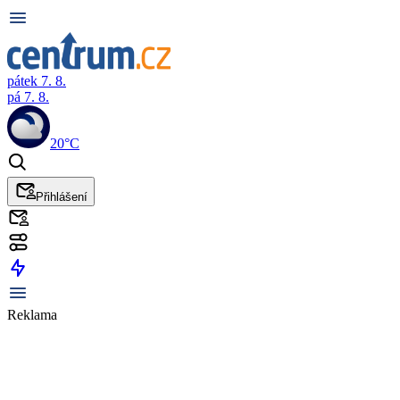
pátek 7. 8.
pá 7. 8.
20°C
Přihlášení
Reklama