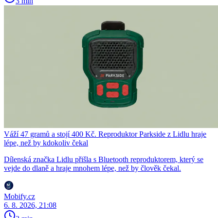
3 min
Váží 47 gramů a stojí 400 Kč. Reproduktor Parkside z Lidlu hraje
lépe, než by kdokoliv čekal
Dílenská značka Lidlu přišla s Bluetooth reproduktorem, který se
vejde do dlaně a hraje mnohem lépe, než by člověk čekal.
Mobify.cz
6. 8. 2026, 21:08