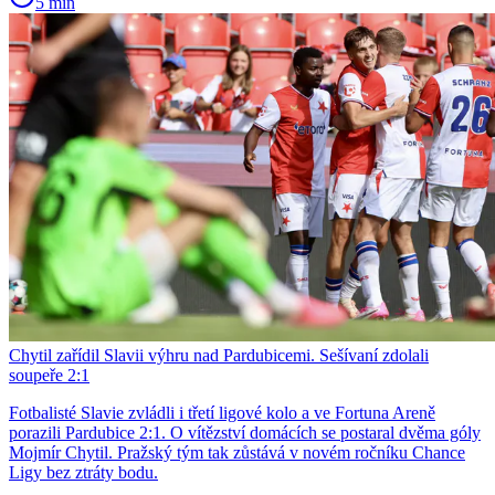
5 min
Chytil zařídil Slavii výhru nad Pardubicemi. Sešívaní zdolali
soupeře 2:1
Fotbalisté Slavie zvládli i třetí ligové kolo a ve Fortuna Areně
porazili Pardubice 2:1. O vítězství domácích se postaral dvěma góly
Mojmír Chytil. Pražský tým tak zůstává v novém ročníku Chance
Ligy bez ztráty bodu.