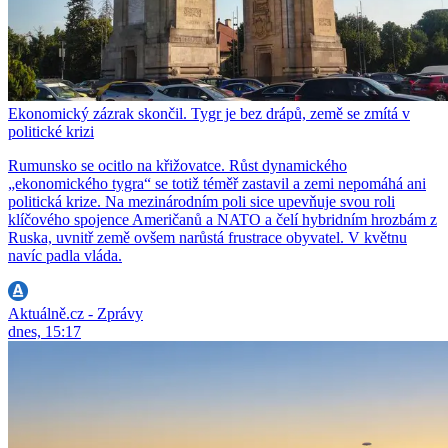
Ekonomický zázrak skončil. Tygr je bez drápů, země se zmítá v
politické krizi
Rumunsko se ocitlo na křižovatce. Růst dynamického
„ekonomického tygra“ se totiž téměř zastavil a zemi nepomáhá ani
politická krize. Na mezinárodním poli sice upevňuje svou roli
klíčového spojence Američanů a NATO a čelí hybridním hrozbám z
Ruska, uvnitř země ovšem narůstá frustrace obyvatel. V květnu
navíc padla vláda.
Aktuálně.cz - Zprávy
dnes, 15:17