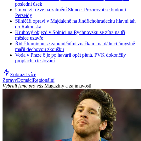
poslední úsek
Univerzita zve na zatmění Slunce. Pozorovat se budou i
Perseidy
Silničáři opraví v Majdaleně na Jindřichohradecku hlavní tah
do Rakouska
Kruhový objezd v Solnici na Rychnovsku se zítra na tři
měsíce uzavře
Řidič kamionu se zahraničními značkami na dálnici úmyslně
mařil dechovou zkoušku
Voda v Praze 6 je po havárii opět pitná. PVK dokončily
proplach a testování
Zobrazit více
Zprávy
Domácí
Regionální
Vybrali jsme pro vás
Magazíny a zajímavosti