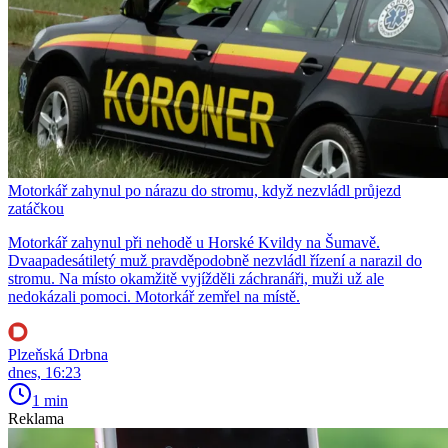
Motorkář zahynul po nárazu do stromu, když nezvládl průjezd
zatáčkou
Motorkář zahynul při nehodě u Horské Kvildy na Šumavě.
Dvaapadesátiletý muž pravděpodobně nezvládl řízení a narazil do
stromu. Na místo okamžitě vyjížděli záchranáři, muži už ale
nedokázali pomoci. Motorkář zemřel na místě.
Plzeňská Drbna
dnes, 16:23
1 min
Reklama