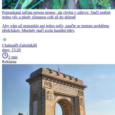
Popraskaná rajčata nejsou nemoc, ale chyba v zálivce. Stačí změnit
jednu věc a plody zůstanou celé až do sklizně
Aby vám už neprasklo ani jedno rajče, naučte se tomuto problému
předcházet. Mnohdy stačí zcela banální triky.
Chalupáři-Zahrádkáři
dnes, 15:20
2 min
Reklama