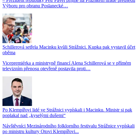
– Prezident republiky Petr Pavel přijme na Pražském hradě předsedu
Výboru pro obranu Poslanecké…
Schillerová setřela Macinku kvůli Strážnici. Kupka pak vystavil účet
oběma
Vicepremiérka a ministryně financí Alena Schillerová se v přímém
televizním přenosu otevřeně postavila proti…
Po Klempířovi lidé ve Strážnici vypískali i Macinku. Ministr si pak
poplakal nad „kyselými dušemi“
Návštěvníci Mezinárodního folklorního festivalu Strážnice vypískali
po ministru kultury Otovi Klempířovi...