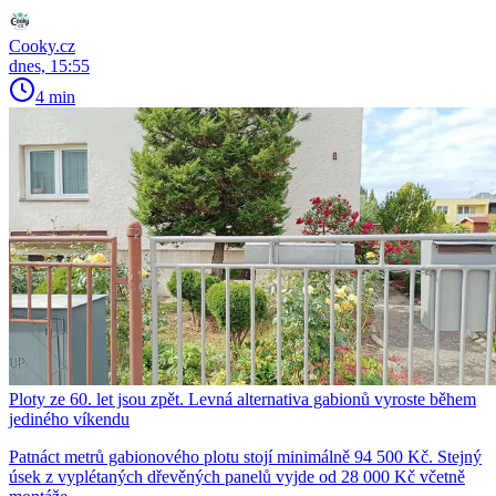
Cooky.cz
dnes, 15:55
4 min
Ploty ze 60. let jsou zpět. Levná alternativa gabionů vyroste během
jediného víkendu
Patnáct metrů gabionového plotu stojí minimálně 94 500 Kč. Stejný
úsek z vyplétaných dřevěných panelů vyjde od 28 000 Kč včetně