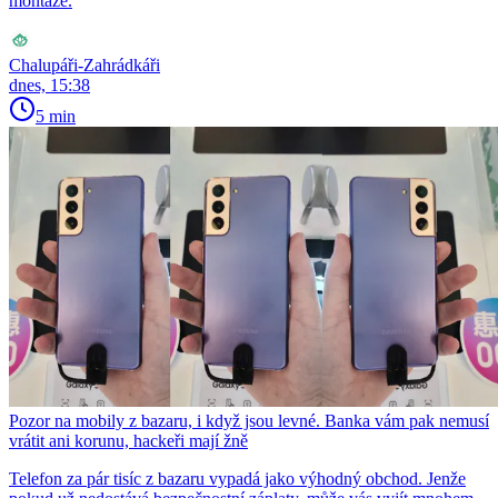
montáže.
Chalupáři-Zahrádkáři
dnes, 15:38
5 min
Pozor na mobily z bazaru, i když jsou levné. Banka vám pak nemusí
vrátit ani korunu, hackeři mají žně
Telefon za pár tisíc z bazaru vypadá jako výhodný obchod. Jenže