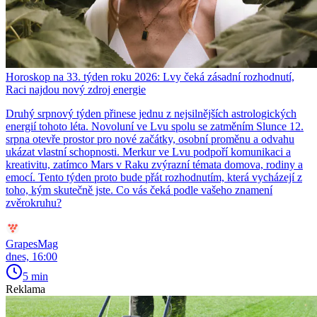
Horoskop na 33. týden roku 2026: Lvy čeká zásadní rozhodnutí,
Raci najdou nový zdroj energie
Druhý srpnový týden přinese jednu z nejsilnějších astrologických
energií tohoto léta. Novoluní ve Lvu spolu se zatměním Slunce 12.
srpna otevře prostor pro nové začátky, osobní proměnu a odvahu
ukázat vlastní schopnosti. Merkur ve Lvu podpoří komunikaci a
kreativitu, zatímco Mars v Raku zvýrazní témata domova, rodiny a
emocí. Tento týden proto bude přát rozhodnutím, která vycházejí z
toho, kým skutečně jste. Co vás čeká podle vašeho znamení
zvěrokruhu?
GrapesMag
dnes, 16:00
5 min
Reklama