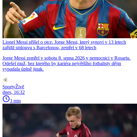
Lionel Messi přišel o otce. Jorge Messi, který synovi v 13 letech
zařídil smlouvu s Barcelonou, zemřel v 68 letech
Jorge Messi zemřel v sobotu 8. srpna 2026 v nemocnici v Rosariu.
Odešel muž, bez kterého by kariéra největšího fotbalisty dějin
vypadala úplně jinak.
SportyŽivě
dnes, 16:32
3 min