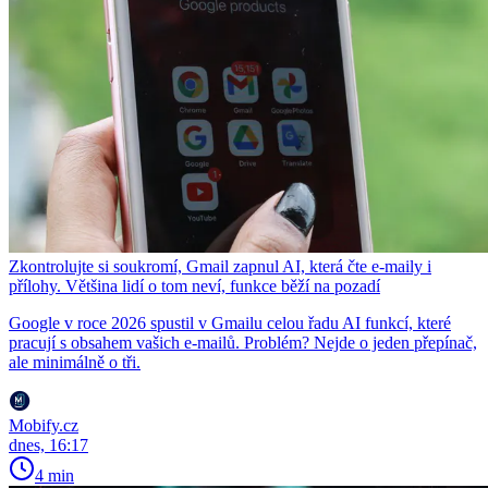
Zkontrolujte si soukromí, Gmail zapnul AI, která čte e-maily i
přílohy. Většina lidí o tom neví, funkce běží na pozadí
Google v roce 2026 spustil v Gmailu celou řadu AI funkcí, které
pracují s obsahem vašich e-mailů. Problém? Nejde o jeden přepínač,
ale minimálně o tři.
Mobify.cz
dnes, 16:17
4 min