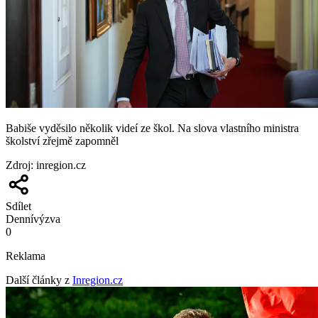
Babiše vyděsilo několik videí ze škol. Na slova vlastního ministra
školství zřejmě zapomněl
Zdroj
:
inregion.cz
Sdílet
Denní
výzva
0
Reklama
Další články z
Inregion.cz