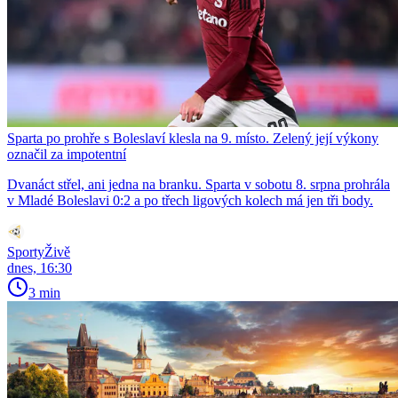
Sparta po prohře s Boleslaví klesla na 9. místo. Zelený její výkony
označil za impotentní
Dvanáct střel, ani jedna na branku. Sparta v sobotu 8. srpna prohrála
v Mladé Boleslavi 0:2 a po třech ligových kolech má jen tři body.
SportyŽivě
dnes, 16:30
3 min