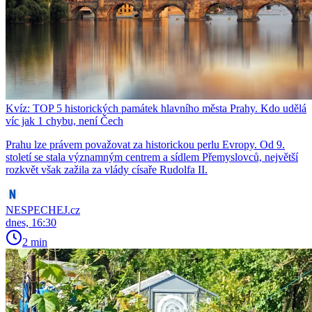
Kvíz: TOP 5 historických památek hlavního města Prahy. Kdo udělá
víc jak 1 chybu, není Čech
Prahu lze právem považovat za historickou perlu Evropy. Od 9.
století se stala významným centrem a sídlem Přemyslovců, největší
rozkvět však zažila za vlády císaře Rudolfa II.
NESPECHEJ.cz
dnes, 16:30
2 min