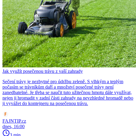
Jak využít posečenou trávu z vaší zahrady
Sečení trávy je nezbytné pro údržbu zeleně. S vlhkým a teplým
počasím se trávníkům daří a množství posečené trávy není
zanedbatelné. Je třeba se naučit tuto užitečnou hmotu dále využívat,
nejen ji hromadit v zadní části zahrady na nevzhledné hromadě nebo
ji vyvážet do kontejneru na posečenou trávu.
FAJNTIP.cz
dnes, 16:00
3 min