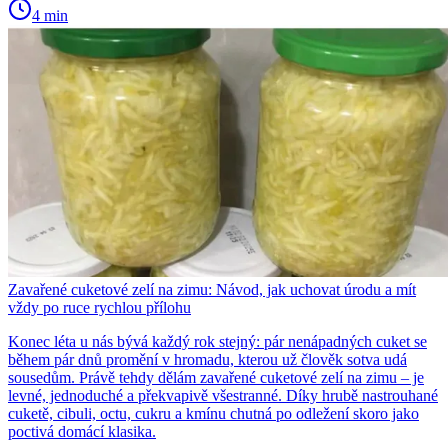
4 min
Zavařené cuketové zelí na zimu: Návod, jak uchovat úrodu a mít
vždy po ruce rychlou přílohu
Konec léta u nás bývá každý rok stejný: pár nenápadných cuket se
během pár dnů promění v hromadu, kterou už člověk sotva udá
sousedům. Právě tehdy dělám zavařené cuketové zelí na zimu – je
levné, jednoduché a překvapivě všestranné. Díky hrubě nastrouhané
cuketě, cibuli, octu, cukru a kmínu chutná po odležení skoro jako
poctivá domácí klasika.