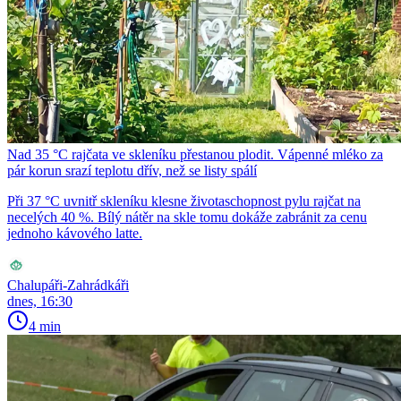
Nad 35 °C rajčata ve skleníku přestanou plodit. Vápenné mléko za
pár korun srazí teplotu dřív, než se listy spálí
Při 37 °C uvnitř skleníku klesne životaschopnost pylu rajčat na
necelých 40 %. Bílý nátěr na skle tomu dokáže zabránit za cenu
jednoho kávového latte.
Chalupáři-Zahrádkáři
dnes, 16:30
4 min