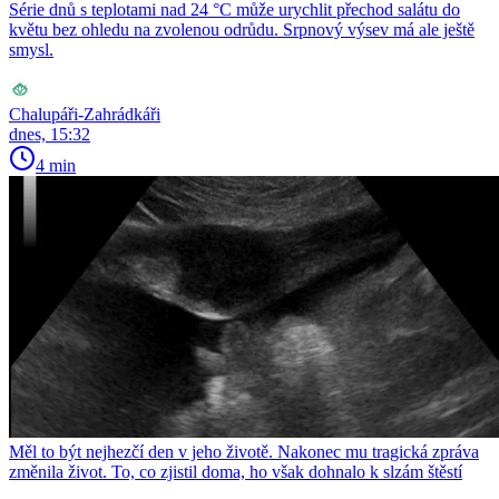
Série dnů s teplotami nad 24 °C může urychlit přechod salátu do
květu bez ohledu na zvolenou odrůdu. Srpnový výsev má ale ještě
smysl.
Chalupáři-Zahrádkáři
dnes, 15:32
4 min
Měl to být nejhezčí den v jeho životě. Nakonec mu tragická zpráva
změnila život. To, co zjistil doma, ho však dohnalo k slzám štěstí