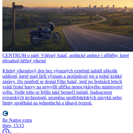
CENTRUM o páté: Vítězný Salač, politické ambice i příběhy, které
přesahují běžný víkend
Klidný víkendový den bez výrazných extrémů nabídl několik
událostí, které mají širší význam a nezůstávají jen u jedné krátké
zprávy. Do popředí se dostal Filip Salač, jenž po šestnácti letech
vrátil české barvy na nejvyšší příčku motocyklového mistrovství
světa. Vedle toho se řešilo také bezpečí turistů, budoucnost
evropských technologií, proměna spotřebitelských návyků nebo
limity spoléhání na jednoduchá a lákavá tvrzení.
Be Native extra
dnes, 15:15