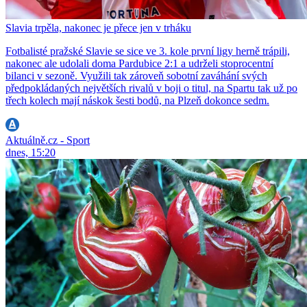
Slavia trpěla, nakonec je přece jen v trháku
Fotbalisté pražské Slavie se sice ve 3. kole první ligy herně trápili,
nakonec ale udolali doma Pardubice 2:1 a udrželi stoprocentní
bilanci v sezoně. Využili tak zároveň sobotní zaváhání svých
předpokládaných největších rivalů v boji o titul, na Spartu tak už po
třech kolech mají náskok šesti bodů, na Plzeň dokonce sedm.
Aktuálně.cz - Sport
dnes, 15:20