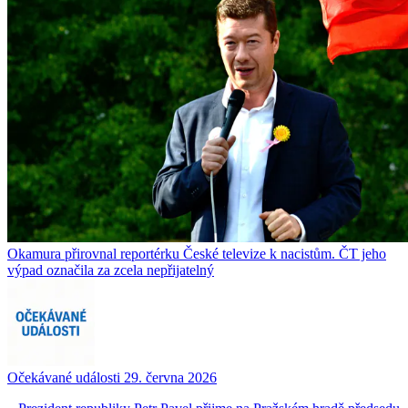
Okamura přirovnal reportérku České televize k nacistům. ČT jeho
výpad označila za zcela nepřijatelný
Očekávané události 29. června 2026