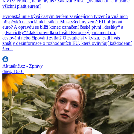
KVÍZ: Pravda, nebo mýtus? Zakázal Brusel „dvanáctku“ a musíme
všichni platit eurem?
Evropská unie bývá častým terčem zavádějících tvrzení a virálních
příspěvků na sociálních sítích. Musí všechny země EU přijmout
euro? A opravdu se blíží konec označení české pivní „desítky“ a
„dvanáctky“? Jaká pravidla schválil Evropský parlament pro
cestování nebo čipování zvířat? Otestujte si v kvízu, jestli i vás
zmátly dezinformace o rozhodnutích EU, která ovlivňují každodenní
život.
Aktuálně.cz - Zprávy
dnes, 16:01