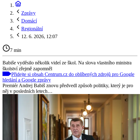
Zprávy
Domácí
Regionální
12. 6. 2026, 12:07
7 min
Babiše vyděsilo několik videí ze škol. Na slova vlastního ministra
školství zřejmě zapomněl
Přidejte si obsah Centrum.cz do oblíbených zdrojů pro Google
hledání a Google zprávy
Premiér Andrej Babiš znovu předvedl způsob politiky, který je pro
něj v posledních letech…