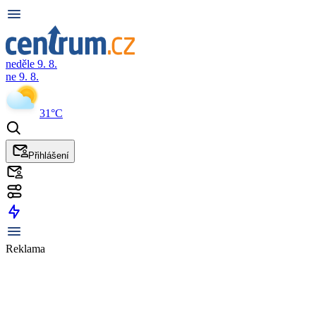
neděle 9. 8.
ne 9. 8.
31°C
Přihlášení
Reklama