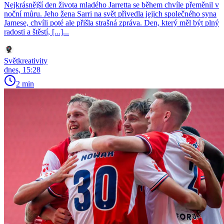
Nejkrásnější den života mladého Jarretta se během chvíle přeměnil v
noční můru. Jeho žena Sarri na svět přivedla jejich společného syna
Jamese, chvíli poté ale přišla strašná zpráva. Den, který měl být plný
radosti a štěstí, [...]...
Světkreativity
dnes, 15:28
2 min