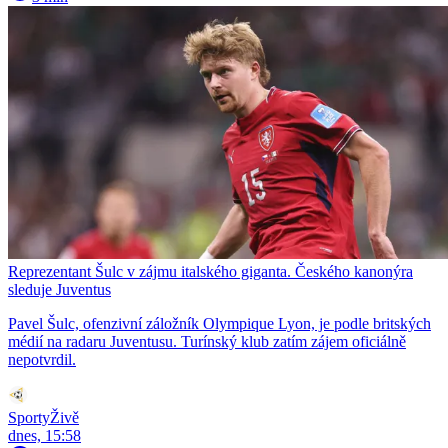
Reprezentant Šulc v zájmu italského giganta. Českého kanonýra
sleduje Juventus
Pavel Šulc, ofenzivní záložník Olympique Lyon, je podle britských
médií na radaru Juventusu. Turínský klub zatím zájem oficiálně
nepotvrdil.
SportyŽivě
dnes, 15:58