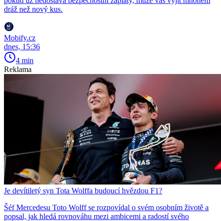
pokud už nedostává bezpečnostní záplaty, může vás vyjít mnohem
dráž než nový kus.
Mobify.cz
dnes, 15:36
4 min
Reklama
Je devítiletý syn Tota Wolffa budoucí hvězdou F1?
Šéf Mercedesu Toto Wolff se rozpovídal o svém osobním životě a
popsal, jak hledá rovnováhu mezi ambicemi a radostí svého