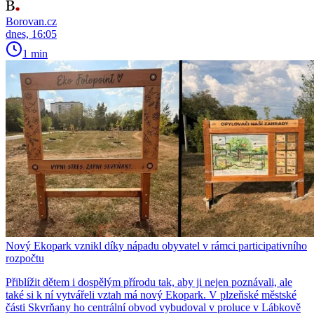
Borovan.cz
dnes, 16:05
1 min
Nový Ekopark vznikl díky nápadu obyvatel v rámci participativního
rozpočtu
Přiblížit dětem i dospělým přírodu tak, aby ji nejen poznávali, ale
také si k ní vytvářeli vztah má nový Ekopark. V plzeňské městské
části Skvrňany ho centrální obvod vybudoval v proluce v Lábkově