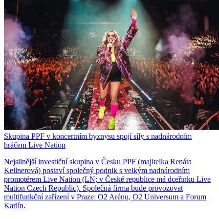
Skupina PPF v koncertním byznysu spojí síly s nadnárodním
hráčem Live Nation
Nejsilnější investiční skupina v Česku PPF (majitelka Renáta
Kellnerová) postaví společný podnik s velkým nadnárodním
promotérem Live Nation (LN; v České republice má dceřinku Live
Nation Czech Republic). Společná firma bude provozovat
multifunkční zařízení v Praze: O2 Arénu, O2 Universum a Forum
Karlín.