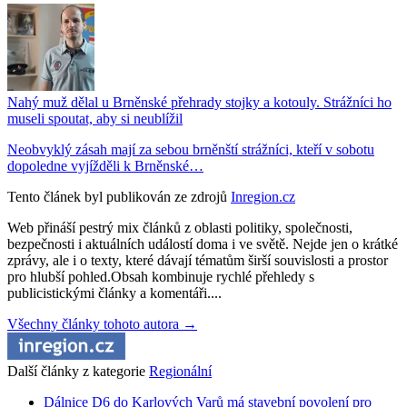
Nahý muž dělal u Brněnské přehrady stojky a kotouly. Strážníci ho
museli spoutat, aby si neublížil
Neobvyklý zásah mají za sebou brněnští strážníci, kteří v sobotu
dopoledne vyjížděli k Brněnské…
Tento článek byl publikován ze zdrojů
Inregion.cz
Web přináší pestrý mix článků z oblasti politiky, společnosti,
bezpečnosti i aktuálních událostí doma i ve světě. Nejde jen o krátké
zprávy, ale i o texty, které dávají tématům širší souvislosti a prostor
pro hlubší pohled.Obsah kombinuje rychlé přehledy s
publicistickými články a komentáři....
Všechny články tohoto autora →
Další články z kategorie
Regionální
Dálnice D6 do Karlových Varů má stavební povolení pro