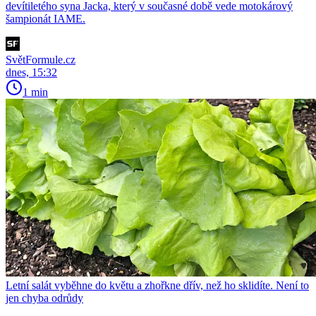
devítiletého syna Jacka, který v současné době vede motokárový
šampionát IAME.
SvětFormule.cz
dnes, 15:32
1 min
Letní salát vyběhne do květu a zhořkne dřív, než ho sklidíte. Není to
jen chyba odrůdy