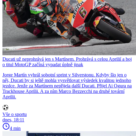
Ducati už neprohrává jen s Martínem. Prohrává s celou Aprilií a boj
o titul MotoGP začíná vypadat úplně jinak
Jorge Martín vyhrál sobotní sprint v Silverstonu. Kdyby šlo jen o
něj, Ducati by si ještě mohla vysvětlovat výsledek kvalitou jednoho
jezdce. Jenže za Martínem nepřijela další Ducati. Přijel Ai Ogura na
Trackhouse Aprilii. A za ním Marco Bezzecchi na druhé tovární
Aprilii.
Vše o sportu
dnes, 18:11
4 min