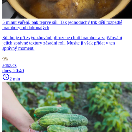
5 minut vaření, pak teprve sůl. Tak jednoduchý trik dělí rozpadlé
brambory od dokonalých
Sůl hraje při zvýrazňování přirozené chuti brambor a zajišťování
jejich správné textury zásadní roli. Musíte ji však přidat v ten
správný moment.
adbz.cz
dnes, 20:40
2 min