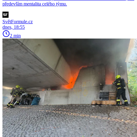
především mentalita celého týmu.
SvětFormule.cz
dnes, 18:55
2 min