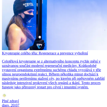
Kryoterapie celého těla: Regenerace a prevence vyhoření
Celotělová kryoterapie se z alternativního konceptu rychle mění v
uznávanou součást moderní regenerační medicíny. Krátkodobé
vystavení organismu extrémnímu suchému chladu vyvolává v těle
silnou neuroendokrinní reakci. Během několika minut dochází k
masivnímu perifernímu stažení cév, po kterém při opětovném zahřátí
následuje intenzivní prokrvení všech orgánů a tkání. Tento proces
funguje jako přirozený restart pro cévní i imunitní systém.
Plné zdraví
dnes, 20:07