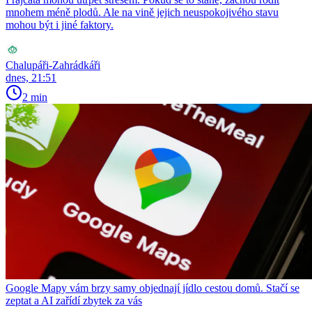
mnohem méně plodů. Ale na vině jejich neuspokojivého stavu
mohou být i jiné faktory.
Chalupáři-Zahrádkáři
dnes, 21:51
2 min
Google Mapy vám brzy samy objednají jídlo cestou domů. Stačí se
zeptat a AI zařídí zbytek za vás