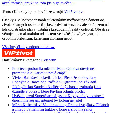
akce, formát, jazyk i to, zda jde o galavečer,...
Tento článek byl publikován ze zdrojů
VIPživot.cz
Články z VIPŽivot.cz nabízejí čtenářům možnost nahlédnout do
života známých osobností – bez bulvární senzace, ale s důrazem na
lidskou stránku slávy, vztahů i každodenní reality celebrit. Obsah se
věnuje nejen aktuálním událostem ve světě showbyznysu, ale i
osobním příběhům, kariérním zlomům nebo...
Všechny články tohoto autora →
Další články z kategorie
Celebrity
Po letech prolomila mlčení: Ivana Gottová otevřeně
promluvila o Karlovi i nové etapě
Vivien Babišová oslavila 26 let. Přestože studovala v
Londýně a Barceloně, začala v Agrofertu od základů
Jak bydlí Jan Saudek: Ateliér plný chaosu, zahrada jako
džungle a obrazy, které Pavlína odmítá prodat
Hvězda první SuperStar má jasno: Kdyby tehdy existoval
dnešní Instagram, internet by kolem něj šílel
Mário Kubec slaví 62. narozeniny. Prince i vojáka z Chlapců
a chlapů vyměnil za traktory, koně a život na ranči