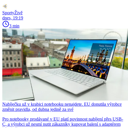
SportyŽivě
dnes, 19:19
3 min
Nabíječku už v krabici notebooku nenajdete. EU donutila výrobce
změnit pravidla, od dubna jedině za své
Pro notebooky prodávané v EU platí povinnost nabíjení přes USB-
C, a výrobci už nesmí nutit zákazníky kupovat balení s adaptérem