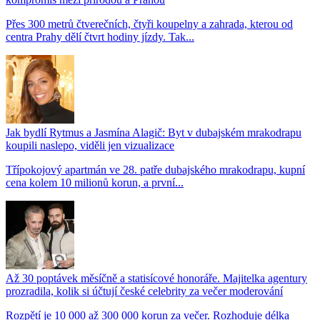
Přes 300 metrů čtverečních, čtyři koupelny a zahrada, kterou od
centra Prahy dělí čtvrt hodiny jízdy. Tak...
Jak bydlí Rytmus a Jasmína Alagič: Byt v dubajském mrakodrapu
koupili naslepo, viděli jen vizualizace
Třípokojový apartmán ve 28. patře dubajského mrakodrapu, kupní
cena kolem 10 milionů korun, a první...
Až 30 poptávek měsíčně a statisícové honoráře. Majitelka agentury
prozradila, kolik si účtují české celebrity za večer moderování
Rozpětí je 10 000 až 300 000 korun za večer. Rozhoduje délka