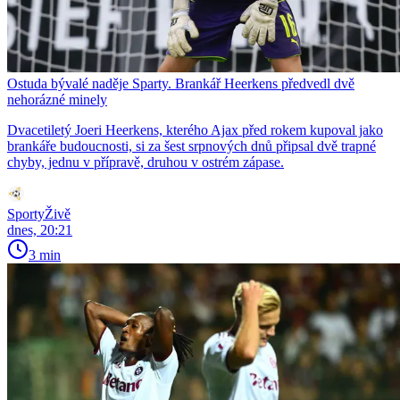
Ostuda bývalé naděje Sparty. Brankář Heerkens předvedl dvě
nehorázné minely
Dvacetiletý Joeri Heerkens, kterého Ajax před rokem kupoval jako
brankáře budoucnosti, si za šest srpnových dnů připsal dvě trapné
chyby, jednu v přípravě, druhou v ostrém zápase.
SportyŽivě
dnes, 20:21
3 min