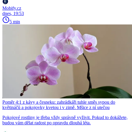
Mobify.cz
dnes, 19:53
5 min
Poměr 4:1 z kávy a česneku: zahrádkáři tuhle směs sypou do
květináčů a pokojovky kvetou i v zimě. Mšice z ní utečou
Pokojové rostliny je třeba vždy správně vyživit. Pokud to dokážete,
budou vám dělat radost po opravdu dlouhá léta.