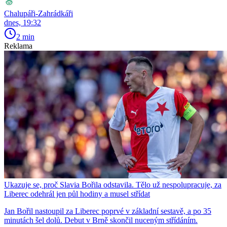
Chalupáři-Zahrádkáři
dnes, 19:32
2 min
Reklama
Ukazuje se, proč Slavia Bořila odstavila. Tělo už nespolupracuje, za
Liberec odehrál jen půl hodiny a musel střídat
Jan Bořil nastoupil za Liberec poprvé v základní sestavě, a po 35
minutách šel dolů. Debut v Brně skončil nuceným střídáním.