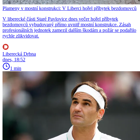
Plameny v mostní konstrukci: V Liberci hořel příbytek bezdomovců
V liberecké části Staré Pavlovice dnes večer hořel příbytek
bezdomovců vybudovaný přímo uvnitř mostní konstrukce. Zásah
profesionálních jednotek zamezil dalším škodám a požár se podařilo
rychle zlikvidovat.
Liberecká Drbna
dnes, 18:52
1 min