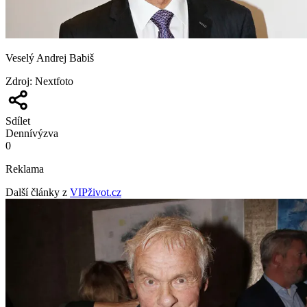
Veselý Andrej Babiš
Zdroj
:
Nextfoto
Sdílet
Denní
výzva
0
Reklama
Další články z
VIPživot.cz