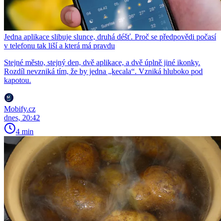
Jedna aplikace slibuje slunce, druhá déšť. Proč se předpovědi počasí
v telefonu tak liší a která má pravdu
Stejné město, stejný den, dvě aplikace, a dvě úplně jiné ikonky.
Rozdíl nevzniká tím, že by jedna „kecala“. Vzniká hluboko pod
kapotou.
Mobify.cz
dnes, 20:42
4 min