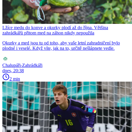
Lžíce medu do konve a okurky plodí až do října. Většina
zahrádkářů přitom med na záhon nikdy nepoužila
Okurky a med jsou tu od toho, aby vaše letní zahradničení bylo
plodné i veselé. Když víte, jak na to, určitě nešlápnete vedle.
Chalupáři-Zahrádkáři
dnes, 20:38
2 min