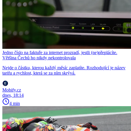
Jedno číslo na faktuře za internet prozradí, jestli (ne)přeplácíte.
Většina Čechů ho nikdy nekontrolovala
Nejde o částku, kterou každý měsíc zaplatíte. Rozhodující je název
tarifu a rychlost, která se za ním skrývá.
Mobify.cz
dnes, 18:14
4 min