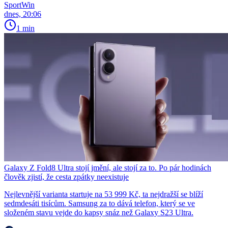
SportWin
dnes, 20:06
1 min
Galaxy Z Fold8 Ultra stojí jmění, ale stojí za to. Po pár hodinách
člověk zjistí, že cesta zpátky neexistuje
Nejlevnější varianta startuje na 53 999 Kč, ta nejdražší se blíží
sedmdesáti tisícům. Samsung za to dává telefon, který se ve
složeném stavu vejde do kapsy snáz než Galaxy S23 Ultra.