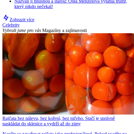
Nazvali ji hnusnou a starou: Olga Menzelová vytáhla trumf,
který nikdo nečekal!
Zobrazit více
Celebrity
Vybrali jsme pro vás
Magazíny a zajímavosti
Rajčata bez nálevu, bez koření, bez ničeho. Stačí je správně
naskládat do sklenice a vydrží až do zimy
Naučte se zavařovat rajčata jako profesionálové. Pokud vsadíte na