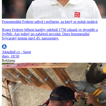
Fenomenální Federer udivil i počinem, za který se pohár nedává
Roger Federer během kariéry odehrál 1750 zápasů ve dvouhře a
čtyřhře. Ani jediný po zahájení nevzdal. Dnes fenomenální
švýcarský tenista slaví 45. narozeniny.
Aktuálně.cz - Sport
dnes, 18:50
Reklama