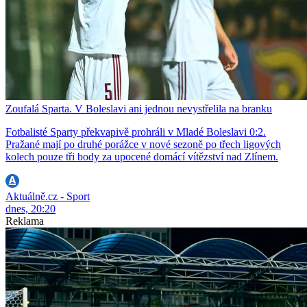
Zoufalá Sparta. V Boleslavi ani jednou nevystřelila na branku
Fotbalisté Sparty překvapivě prohráli v Mladé Boleslavi 0:2.
Pražané mají po druhé porážce v nové sezoně po třech ligových
kolech pouze tři body za upocené domácí vítězství nad Zlínem.
Aktuálně.cz - Sport
dnes, 20:20
Reklama