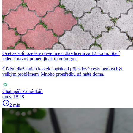
Ocet se solí rozežere plevel mezi dlaždicemi za 12 hodin. Stačí
jeden správný poměr, jinak to nefunguje
Čištění dlažebních kostek například příjezdové cesty nemusí být
velkým problémem. Mnoho prostředků už máte doma.
Chalupáři-Zahrádkáři
dnes, 18:28
2 min