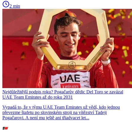
2 min
Nejdůležitější podpis roku? Pogačarův dědic Del Toro se zavázal
UAE Team Emirates až do roku 2031
Vypadá to, že v týmu UAE Team Emirates už vědí, kdo jednou
převezme štafetu po slovinském stroji na vítězství Tadeji
Pogačarovi. A není mu ještě ani třiadvacet let...