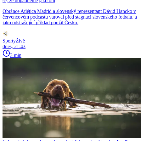
se, že dopadneme jako oni
Obránce Atlética Madrid a slovenský reprezentant Dávid Hancko v
červencovém podcastu varoval před stagnací slovenského fotbalu, a
jako odstrašující příklad použil Česko.
SportyŽivě
dnes, 21:43
3 min