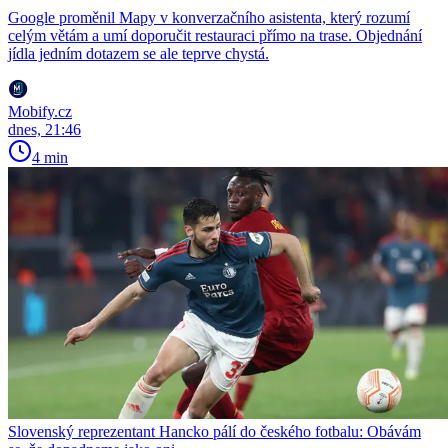
Google proměnil Mapy v konverzačního asistenta, který rozumí
celým větám a umí doporučit restauraci přímo na trase. Objednání
jídla jedním dotazem se ale teprve chystá.
Mobify.cz
dnes, 21:46
4 min
Slovenský reprezentant Hancko pálí do českého fotbalu: Obávám