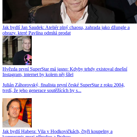
Jak bydlí Jan Saudek: Ateliér plný chaosu, zahrada jako džungle a
obrazy, které Pavlína odmítá prodat
Hvězda první SuperStar má jasno: Kdyby tehdy existoval dnešní
Instagram, internet by kolem něj šílel
Julián Záhorovský, finalista první české SuperStar z roku 2004,
tvrdí, že jeho generace soutěžících by s...
Jak bydlí Habera: Vila v Hodkovičkách, čtyři koupelny a
kompromis mezi přírodou a Prahou