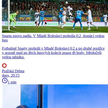
Sparta znovu padla. V Mladé Boleslavi prohrála 0:2, domácí vedou
ligu
Fotbalisté Sparty prohráli v Mladé Boleslavi 0:2 a po druhé porážce
v sezoně mají po třech ligových kolech pouze tři body. Středočeši
vedou tabulku.
Pražská Drbna
dnes, 20:15
1 min