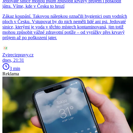
Jedovaté sinice mohou psům způsobit krvavý průjem i poškodit
játra. Víme, kde v Česku to hrozí
Zákaz koupání. Takovou nálepkou označili hygienici osm vodních
ploch v Česku. Vstupovat by do nich neměli lidé ani psi. Jedovaté
sinice, kterými je voda v těchto místech kontaminovaná, jim totiž
mohou způsobit vážné zdravotní potíže – od vyrážky přes krvavý
průjem až po poškození jater.
Zvirecizpravy.cz
dnes, 21:31
3 min
Reklama