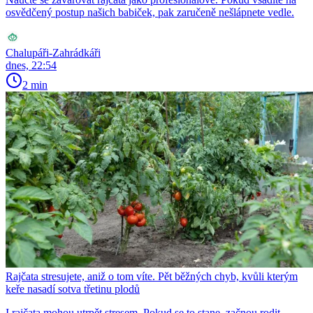
osvědčený postup našich babiček, pak zaručeně nešlápnete vedle.
Chalupáři-Zahrádkáři
dnes, 22:54
2 min
Rajčata stresujete, aniž o tom víte. Pět běžných chyb, kvůli kterým
keře nasadí sotva třetinu plodů
I rajčata mohou utrpět stresem. Pokud se to stane, začnou rodit