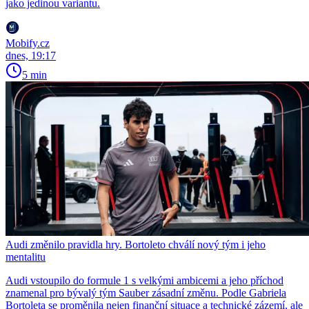
jako jedinou variantu.
Mobify.cz
dnes, 19:17
5 min
Audi změnilo pravidla hry. Bortoleto chválí nový tým i jeho
mentalitu
Audi vstoupilo do formule 1 s velkými ambicemi a jeho příchod
znamenal pro bývalý tým Sauber zásadní změnu. Podle Gabriela
Bortoleta se proměnila nejen finanční situace a technické zázemí, ale