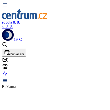
sobota 8. 8.
so 8. 8.
19°C
Přihlášení
Reklama