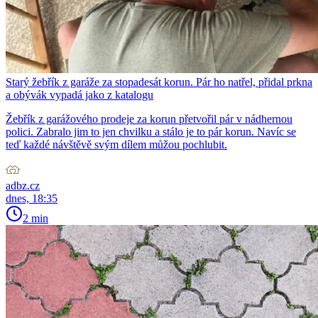
Starý žebřík z garáže za stopadesát korun. Pár ho natřel, přidal prkna
a obývák vypadá jako z katalogu
Žebřík z garážového prodeje za korun přetvořil pár v nádhernou
polici. Zabralo jim to jen chvilku a stálo je to pár korun. Navíc se
teď každé návštěvě svým dílem můžou pochlubit.
adbz.cz
dnes, 18:35
2 min