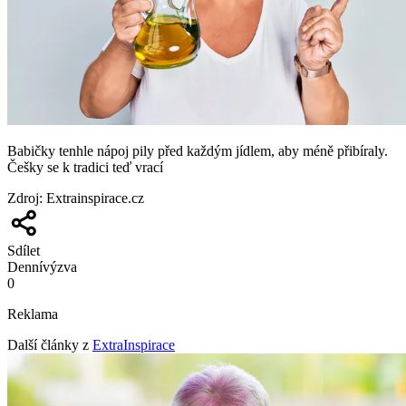
Babičky tenhle nápoj pily před každým jídlem, aby méně přibíraly.
Češky se k tradici teď vrací
Zdroj
:
Extrainspirace.cz
Sdílet
Denní
výzva
0
Reklama
Další články z
ExtraInspirace