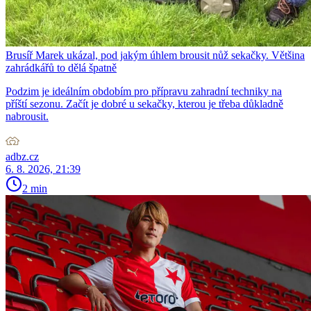
Brusíř Marek ukázal, pod jakým úhlem brousit nůž sekačky. Většina
zahrádkářů to dělá špatně
Podzim je ideálním obdobím pro přípravu zahradní techniky na
příští sezonu. Začít je dobré u sekačky, kterou je třeba důkladně
nabrousit.
adbz.cz
6. 8. 2026, 21:39
2 min