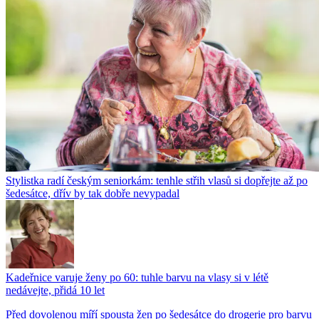
Stylistka radí českým seniorkám: tenhle střih vlasů si dopřejte až po
šedesátce, dřív by tak dobře nevypadal
Kadeřnice varuje ženy po 60: tuhle barvu na vlasy si v létě
nedávejte, přidá 10 let
Před dovolenou míří spousta žen po šedesátce do drogerie pro barvu