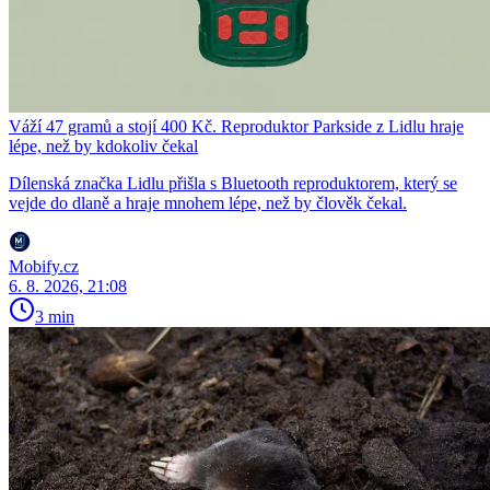
Váží 47 gramů a stojí 400 Kč. Reproduktor Parkside z Lidlu hraje
lépe, než by kdokoliv čekal
Dílenská značka Lidlu přišla s Bluetooth reproduktorem, který se
vejde do dlaně a hraje mnohem lépe, než by člověk čekal.
Mobify.cz
6. 8. 2026, 21:08
3 min