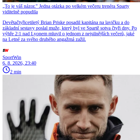
„To je váš názor." Jedna otázka po velkém večeru trenéra Sparty
viditelně popudila
Devětačtyřicetiletý Brian Priske posadil kapitána na lavičku a do
základní sestavy poslal muže, který byl ve Spartě sotva čtyři dny. Po
výhře 2:1 nad Lyonem mluvil o jednom z nejsilnějších večerů, jaké
na Letné za svého druhého angažmá zažil.
SportWin
6. 8. 2026, 23:40
2 min