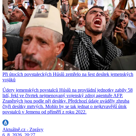
Při útocích povstaleckých Húsíů zemřelo na šest desítek jemenských
vojáků
Údery jemenských povstalců Húsíů na provládní jednotky zabily 58
lidí, řekl ve čtvrtek nejmenovaný vojenský zdroj agentuře AFP.
Zraněných jsou podle něj desítky. Předchozí údaje uváděly zhruba
čtyři desítky mrtvých. Mohlo by se tak jednat o nejkrvavější útok
povstalců v Jemenu od příměří z roku 2022.
Aktuálně.cz - Zprávy
6. 8. 2026, 20:27