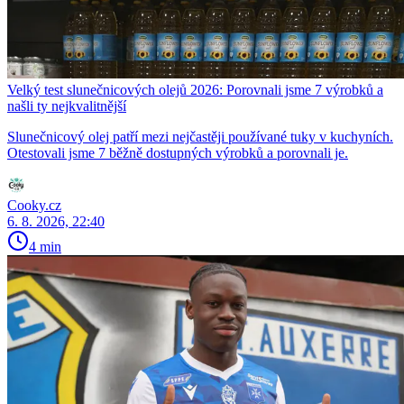
Velký test slunečnicových olejů 2026: Porovnali jsme 7 výrobků a
našli ty nejkvalitnější
Slunečnicový olej patří mezi nejčastěji používané tuky v kuchyních.
Otestovali jsme 7 běžně dostupných výrobků a porovnali je.
Cooky.cz
6. 8. 2026, 22:40
4 min