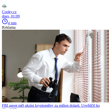
Cooky.cz
dnes, 01:09
4 min
Reklama
FBI agent měl ukrást kryptoměny za milion dolarů. Usvědčil ho