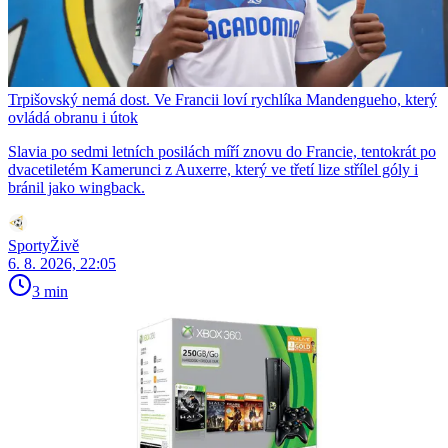
Trpišovský nemá dost. Ve Francii loví rychlíka Mandengueho, který
ovládá obranu i útok
Slavia po sedmi letních posilách míří znovu do Francie, tentokrát po
dvacetiletém Kamerunci z Auxerre, který ve třetí lize střílel góly i
bránil jako wingback.
SportyŽivě
6. 8. 2026, 22:05
3 min