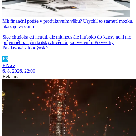
Mít finanční potíže v produktivním věku? Urychlí to stárnutí mozku,
ukazuje výzkum
Sice chudoba cti netratí, ale mít neustále hluboko do kapsy není nic
příjemného. Tým britských vědců pod vedením Praveethy
Patalayové z londýnské...
HN.cz
6. 8. 2026, 22:00
Reklama