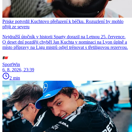
Priske potvrdil Kuchtovo přeřazení k béčku. Rozuzlení by mohlo
přijít ze severu
Nejdražší útočník v historii Sparty dorazil na Letnou 25. července.
O deset dní později chyběl Jan Kuchta v nominaci na Lyon úplně a
místo přípravy na Ligu mistrů odjel trénovat s třetiligovou rezervou.
SportWin
6. 8. 2026, 23:39
2 min