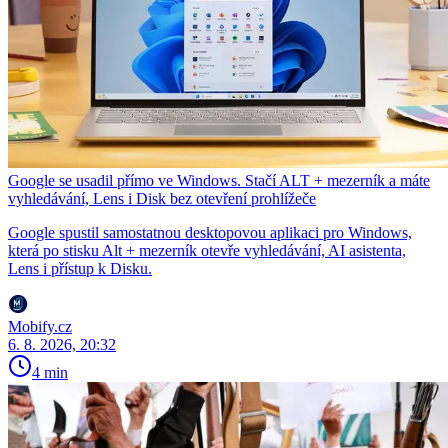
Google se usadil přímo ve Windows. Stačí ALT + mezerník a máte
vyhledávání, Lens i Disk bez otevření prohlížeče
Google spustil samostatnou desktopovou aplikaci pro Windows,
která po stisku Alt + mezerník otevře vyhledávání, AI asistenta,
Lens i přístup k Disku.
Mobify.cz
6. 8. 2026, 20:32
4 min