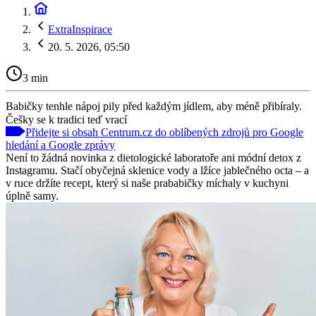
ExtraInspirace
20. 5. 2026, 05:50
3 min
Babičky tenhle nápoj pily před každým jídlem, aby méně přibíraly.
Češky se k tradici teď vrací
Přidejte si obsah Centrum.cz do oblíbených zdrojů pro Google
hledání a Google zprávy
Není to žádná novinka z dietologické laboratoře ani módní detox z
Instagramu. Stačí obyčejná sklenice vody a lžíce jablečného octa – a
v ruce držíte recept, který si naše prababičky míchaly v kuchyni
úplně samy.