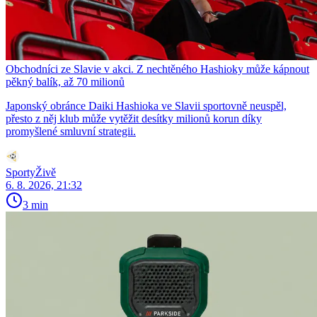
Obchodníci ze Slavie v akci. Z nechtěného Hashioky může kápnout
pěkný balík, až 70 milionů
Japonský obránce Daiki Hashioka ve Slavii sportovně neuspěl,
přesto z něj klub může vytěžit desítky milionů korun díky
promyšlené smluvní strategii.
SportyŽivě
6. 8. 2026, 21:32
3 min