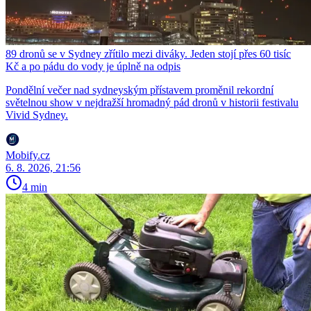
89 dronů se v Sydney zřítilo mezi diváky. Jeden stojí přes 60 tisíc
Kč a po pádu do vody je úplně na odpis
Pondělní večer nad sydneyským přístavem proměnil rekordní
světelnou show v nejdražší hromadný pád dronů v historii festivalu
Vivid Sydney.
Mobify.cz
6. 8. 2026, 21:56
4 min