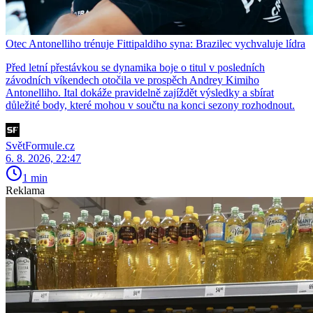
Otec Antonelliho trénuje Fittipaldiho syna: Brazilec vychvaluje lídra
Před letní přestávkou se dynamika boje o titul v posledních
závodních víkendech otočila ve prospěch Andrey Kimiho
Antonelliho. Ital dokáže pravidelně zajíždět výsledky a sbírat
důležité body, které mohou v součtu na konci sezony rozhodnout.
SvětFormule.cz
6. 8. 2026, 22:47
1 min
Reklama