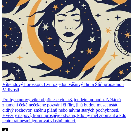
Víkendový horoskop: Lvi rozjedou vášnivý flirt a Štíři propadnou
žárlivosti
Druhý srpnový víkend přinese víc než jen letní pohodu. Některá
znamení čeká nečekané pozvání či flirt, jiná budou muset ustát
citlivý rozhovor, změnu plánů nebo návrat starých pochybností.
Hvězdy napoví, komu prospěje odvaha, kdo by měl zpomalit a kdo
tentokrát nesmí ignorovat vlastní intuici.