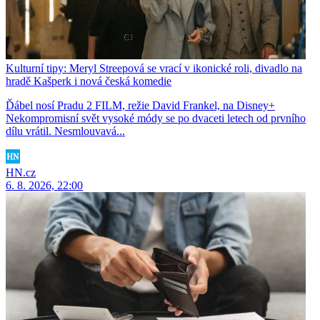
Kulturní tipy: Meryl Streepová se vrací v ikonické roli, divadlo na
hradě Kašperk i nová česká komedie
Ďábel nosí Pradu 2 FILM, režie David Frankel, na Disney+
Nekompromisní svět vysoké módy se po dvaceti letech od prvního
dílu vrátil. Nesmlouvavá...
HN.cz
6. 8. 2026, 22:00