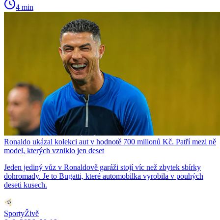
4 min
Ronaldo ukázal kolekci aut v hodnotě 700 milionů Kč. Patří mezi ně
model, kterých vzniklo jen deset
Jeden jediný vůz v Ronaldově garáži stojí víc než zbytek sbírky
dohromady. Je to Bugatti, které automobilka vyrobila v pouhých
deseti kusech.
SportyŽivě