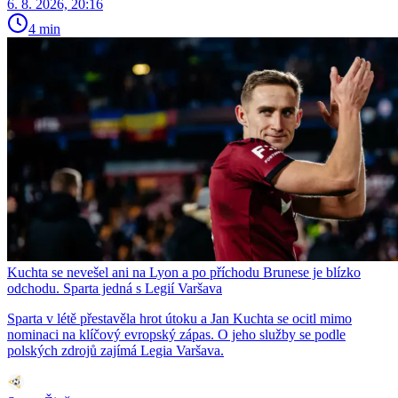
6. 8. 2026, 20:16
4 min
Kuchta se nevešel ani na Lyon a po příchodu Brunese je blízko
odchodu. Sparta jedná s Legií Varšava
Sparta v létě přestavěla hrot útoku a Jan Kuchta se ocitl mimo
nominaci na klíčový evropský zápas. O jeho služby se podle
polských zdrojů zajímá Legia Varšava.