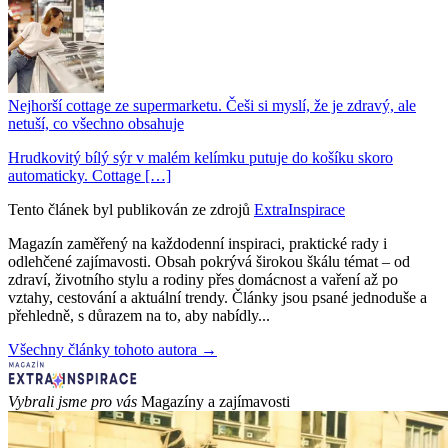
Nejhorší cottage ze supermarketu. Češi si myslí, že je zdravý, ale
netuší, co všechno obsahuje
Hrudkovitý bílý sýr v malém kelímku putuje do košíku skoro
automaticky. Cottage […]
Tento článek byl publikován ze zdrojů
ExtraInspirace
Magazín zaměřený na každodenní inspiraci, praktické rady i
odlehčené zajímavosti. Obsah pokrývá širokou škálu témat – od
zdraví, životního stylu a rodiny přes domácnost a vaření až po
vztahy, cestování a aktuální trendy. Články jsou psané jednoduše a
přehledně, s důrazem na to, aby nabídly...
Všechny články tohoto autora →
Vybrali jsme pro vás
Magazíny a zajímavosti