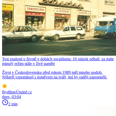
Test znalostí o životě v dobách socialismu: 10 otázek odhalí, za máte
minulý režim stále v živé paměti
Život v Československu před rokem 1989 měl mnoho podob.
Někteří vzpomínají s úsměvem na tváři, jiní by raději zapomněli.
BydlímeÚtulně.cz
dnes, 03:04
2 min