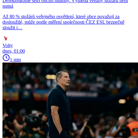
Defektoskopie šetří obcím miliony. Výměna většiny stožárů není
nutná
Až 80 % stožárů veřejného osvětlení, které obce považují za
dosloužilé, může podle měření společnosti ČEZ ESL bezpečně
sloužit i…
Volty
dnes, 01:00
1 min