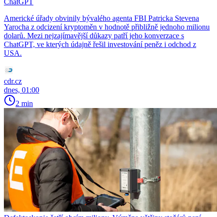
ChatGPT
Americké úřady obvinily bývalého agenta FBI Patricka Stevena
Yarocha z odcizení kryptoměn v hodnotě přibližně jednoho milionu
dolarů. Mezi nejzajímavější důkazy patří jeho konverzace s
ChatGPT, ve kterých údajně řešil investování peněz i odchod z
USA.
cdr.cz
dnes, 01:00
2 min