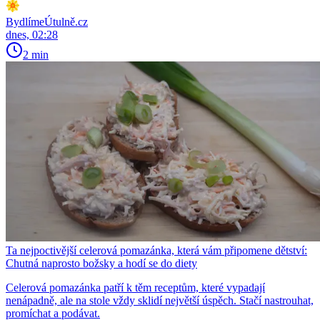
BydlímeÚtulně.cz
dnes, 02:28
2 min
Ta nejpoctivější celerová pomazánka, která vám připomene dětství:
Chutná naprosto božsky a hodí se do diety
Celerová pomazánka patří k těm receptům, které vypadají
nenápadně, ale na stole vždy sklidí největší úspěch. Stačí nastrouhat,
promíchat a podávat.