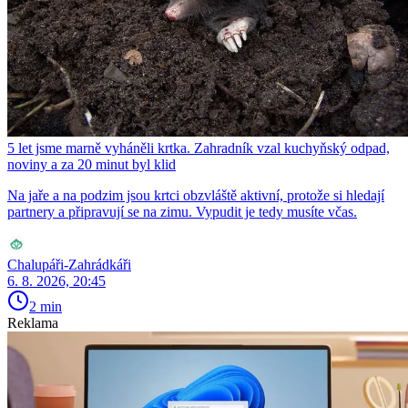
5 let jsme marně vyháněli krtka. Zahradník vzal kuchyňský odpad,
noviny a za 20 minut byl klid
Na jaře a na podzim jsou krtci obzvláště aktivní, protože si hledají
partnery a připravují se na zimu. Vypudit je tedy musíte včas.
Chalupáři-Zahrádkáři
6. 8. 2026, 20:45
2 min
Reklama