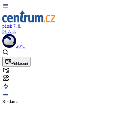
pátek 7. 8.
pá 7. 8.
20°C
Přihlášení
Reklama