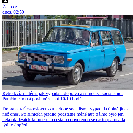
Žena.cz
dnes, 02:59
Retro kvíz na téma jak vypadala doprava a silnice za socialismu:
Pamětníci musí povinně získat 10/10 bodů
Doprava v Československu v době socialismu vypadala úplně jinak
než dnes. Po silnicích jezdilo podstatně méně aut, dálnic bylo jen
několik desítek kilometrů a cesta na dovolenou se často plánovala
týdny dopředu.