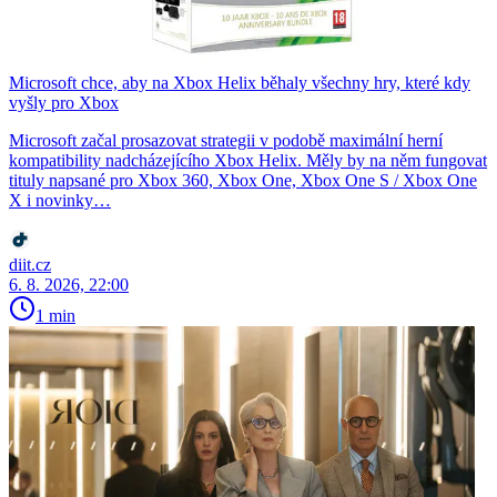
Microsoft chce, aby na Xbox Helix běhaly všechny hry, které kdy
vyšly pro Xbox
Microsoft začal prosazovat strategii v podobě maximální herní
kompatibility nadcházejícího Xbox Helix. Měly by na něm fungovat
tituly napsané pro Xbox 360, Xbox One, Xbox One S / Xbox One
X i novinky…
diit.cz
6. 8. 2026, 22:00
1 min