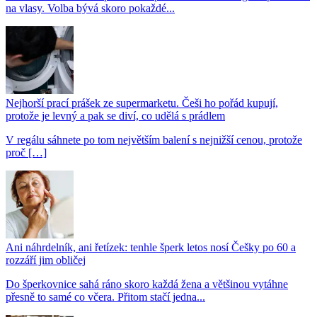
na vlasy. Volba bývá skoro pokaždé...
Nejhorší prací prášek ze supermarketu. Češi ho pořád kupují,
protože je levný a pak se diví, co udělá s prádlem
V regálu sáhnete po tom největším balení s nejnižší cenou, protože
proč […]
Ani náhrdelník, ani řetízek: tenhle šperk letos nosí Češky po 60 a
rozzáří jim obličej
Do šperkovnice sahá ráno skoro každá žena a většinou vytáhne
přesně to samé co včera. Přitom stačí jedna...