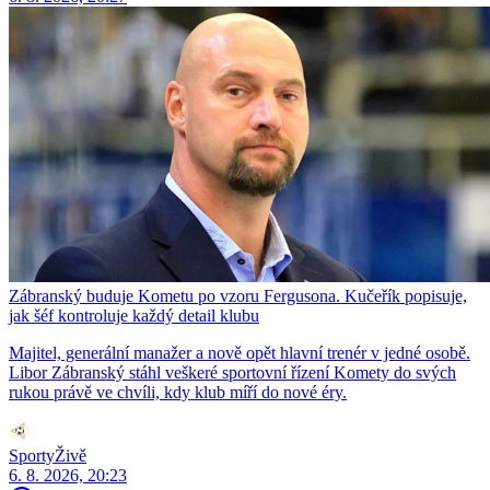
Zábranský buduje Kometu po vzoru Fergusona. Kučeřík popisuje,
jak šéf kontroluje každý detail klubu
Majitel, generální manažer a nově opět hlavní trenér v jedné osobě.
Libor Zábranský stáhl veškeré sportovní řízení Komety do svých
rukou právě ve chvíli, kdy klub míří do nové éry.
SportyŽivě
6. 8. 2026, 20:23