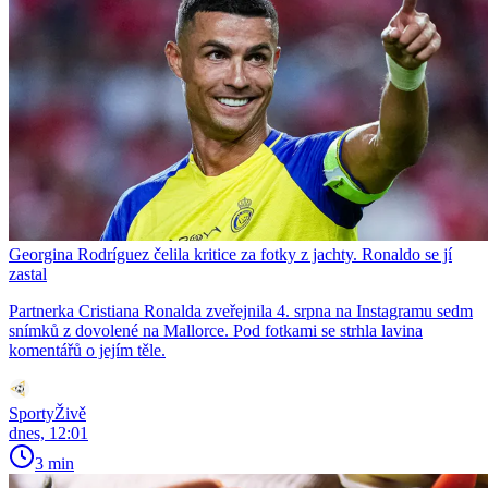
Georgina Rodríguez čelila kritice za fotky z jachty. Ronaldo se jí
zastal
Partnerka Cristiana Ronalda zveřejnila 4. srpna na Instagramu sedm
snímků z dovolené na Mallorce. Pod fotkami se strhla lavina
komentářů o jejím těle.
SportyŽivě
dnes, 12:01
3 min