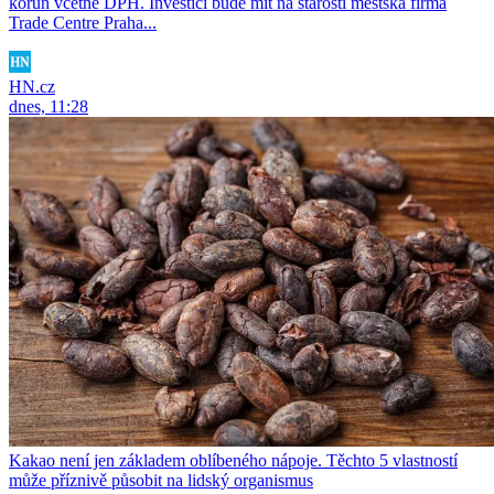
korun včetně DPH. Investici bude mít na starosti městská firma
Trade Centre Praha...
HN.cz
dnes, 11:28
Kakao není jen základem oblíbeného nápoje. Těchto 5 vlastností
může příznivě působit na lidský organismus