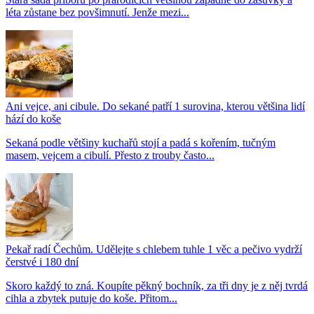
léta zůstane bez povšimnutí. Jenže mezi...
Ani vejce, ani cibule. Do sekané patří 1 surovina, kterou většina lidí
hází do koše
Sekaná podle většiny kuchařů stojí a padá s kořením, tučným
masem, vejcem a cibulí. Přesto z trouby často...
Pekař radí Čechům. Udělejte s chlebem tuhle 1 věc a pečivo vydrží
čerstvé i 180 dní
Skoro každý to zná. Koupíte pěkný bochník, za tři dny je z něj tvrdá
cihla a zbytek putuje do koše. Přitom...