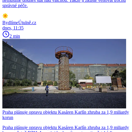
nemusíme dodnes stát nad valchou. Takže jí zkuste věnovat trochu
správné péče.
BydlímeÚtulně.cz
dnes, 11:35
2 min
Praha plánuje opravu objektu Kasáren Karlín zhruba za 1,9 miliardy
korun
Praha plánuje opravu objektu Kasáren Karlín zhruba za 1,9 miliardy