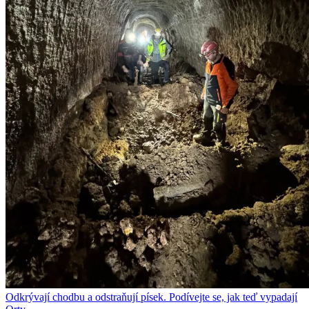
Odkrývají chodbu a odstraňují písek. Podívejte se, jak teď vypadají