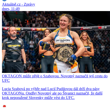
Aktuálně.cz - Zprávy
dnes, 11:49
OKTAGON může přijít o Szabovou. Novotný naznačil její cestu do
UFC
Lucia Szabová po výhře nad Lucií Pudilovou dál drží dva pásy
OKTAGONu. Ondřej Novotný ale po Štvanici naznačil, že další
krok neporažené Slovenky může vést do UFC.