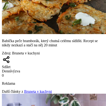
Babička peče bramborák, který chutná celému sídlišti. Recept se
nikdy nezkazí a stačí na něj 20 minut
Zdroj
:
Bruneta v kuchyni
Sdílet
Denní
výzva
0
Reklama
Další články z
Bruneta v kuchyni