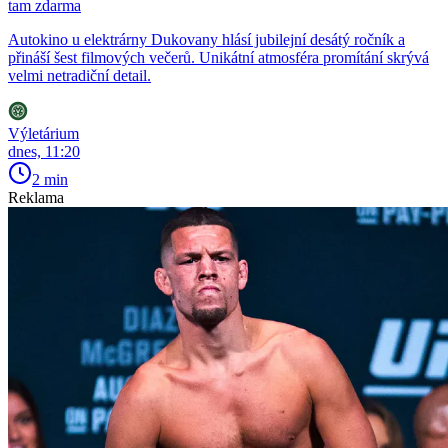
tam zdarma
Autokino u elektrárny Dukovany hlásí jubilejní desátý ročník a
přináší šest filmových večerů. Unikátní atmosféra promítání skrývá
velmi netradiční detail.
Výletárium
dnes, 11:20
2 min
Reklama