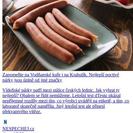
Zapomeňte na Vodňanské kuře i na Krahulík. Nejlepší poctivé
párky jsou úplně od jiné značky
Vídeňské párky patří mezi stálice českých lednic. Jak vybrat ty
nejlepší? Obalem se řídit nemůžeme. Letošní test dTestu ukázal
nepříjemné rozdíly mezi tím, co výrobci uvádějí na etiketě, a tím, co
laboratoř skutečně naměřila. Jiný letošní test ale přinesl
překvapivého vítěze.
NESPECHEJ.cz