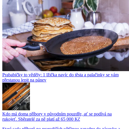
Prababičky to věděly: 1 lžička navíc do těsta a palačinky se vám
přestanou lepit na pánev
Kdo má doma příbory v původním pouzdře, ať se podívá na
rukojeť. Sběratelé za ně platí až 65 000 Kč
Stará sada příborů po prarodičích většinou zapadne do zásuvky a