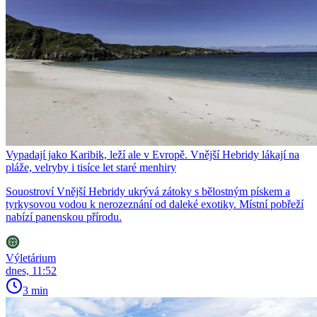
Vypadají jako Karibik, leží ale v Evropě. Vnější Hebridy lákají na
pláže, velryby i tisíce let staré menhiry
Souostroví Vnější Hebridy ukrývá zátoky s bělostným pískem a
tyrkysovou vodou k nerozeznání od daleké exotiky. Místní pobřeží
nabízí panenskou přírodu.
Výletárium
dnes, 11:52
3 min