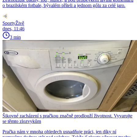
o brazilském fotbale, bývalém příteli a jednom gólu za celé jaro.
SportyŽivě
dnes, 11:46
3 min
Šikovné zacházení s pračkou značně prodlouží životnost. Vyvarujte
se těmto zlozvykům
Pračka nám v mnoha ohledech usnadňuje práci, jen díky ní