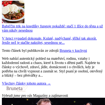
Babiččin trik na knedlíky funguje pokaždé: stačí 1 lžíce do těsta a už
vám nikdy nesednou
V hrnci vypadají dokonale. Kulaté, nadýchané, těžké tak akorát.
Jenže než je stačíte nakrájet, sesednou se...
Tento článek byl publikován ze zdrojů
Bruneta v kuchyni
Web nabízí autentický pohled na mateřství, rodinu, vztahy i
každodenní radosti a chaos, které k životu s dětmi patří. Najdete tu
články o výchově, zdraví, jídle, domácnosti i o chvílích, kdy je
potřeba na chvíli vypnout a zasmát se. Styl psaní je osobní, otevřený
a blízký – bez přetvářky a...
Všechny články tohoto autora →
Vybrali jsme pro vás
Magazíny a zajímavosti