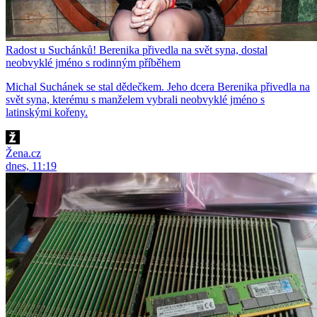
Radost u Suchánků! Berenika přivedla na svět syna, dostal
neobvyklé jméno s rodinným příběhem
Michal Suchánek se stal dědečkem. Jeho dcera Berenika přivedla na
svět syna, kterému s manželem vybrali neobvyklé jméno s
latinskými kořeny.
Žena.cz
dnes, 11:19