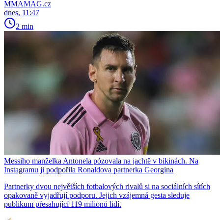
MMAMAG.cz
dnes, 11:47
2 min
Messiho manželka Antonela pózovala na jachtě v bikinách. Na
Instagramu ji podpořila Ronaldova partnerka Georgina
Partnerky dvou největších fotbalových rivalů si na sociálních sítích
opakovaně vyjadřují podporu. Jejich vzájemná gesta sleduje
publikum přesahující 119 milionů lidí.