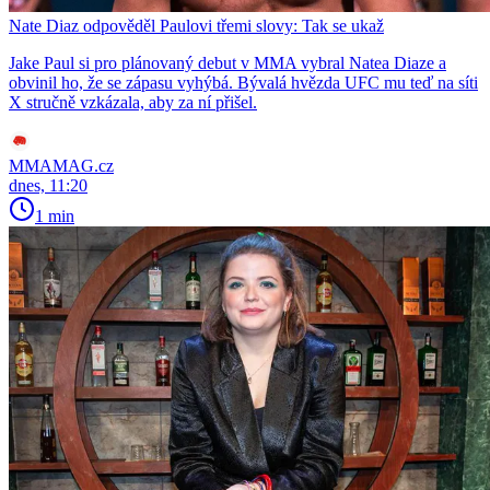
Nate Diaz odpověděl Paulovi třemi slovy: Tak se ukaž
Jake Paul si pro plánovaný debut v MMA vybral Natea Diaze a
obvinil ho, že se zápasu vyhýbá. Bývalá hvězda UFC mu teď na síti
X stručně vzkázala, aby za ní přišel.
MMAMAG.cz
dnes, 11:20
1 min