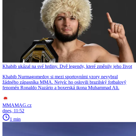
Khabib ukázal na své hrdiny. Dvě legendy, které změnily jeho život
Khabib Nurmagomedov si mezi sportovními vzory nevybral
žádného zápasníka MMA. Nejvíc ho oslovili brazilský fotbalový
fenomén Ronaldo Nazário a boxerská ikona Muhammad Ali.
MMAMAG.cz
dnes, 11:52
1 min