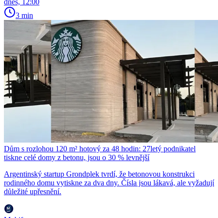
dnes, 12:00
3 min
Dům s rozlohou 120 m² hotový za 48 hodin: 27letý podnikatel
tiskne celé domy z betonu, jsou o 30 % levnější
Argentinský startup Grondplek tvrdí, že betonovou konstrukci
rodinného domu vytiskne za dva dny. Čísla jsou lákavá, ale vyžadují
důležité upřesnění.