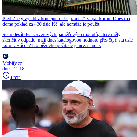
Před 2 lety vytáhl z kontejneru 72 „ramek“ za pár korun. Dnes má
doma poklad za 430 tisíc Kč, ale nemůže je použít
Sedmdesát dva serverových paměťových modulů, které měly
skončit v odpadu, mají dnes katalogovou hodnotu přes čtyři sta tisíc
korun. Háček? Do běžného počítače je nezasunete.
Mobify.cz
dnes, 11:18
4 min