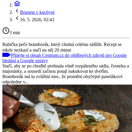
Bruneta v kuchyni
16. 5. 2026, 02:43
3 min
Babička peče bramborák, který chutná celému sídlišti. Recept se
nikdy nezkazí a stačí na něj 20 minut
Přidejte si obsah Centrum.cz do oblíbených zdrojů pro Google
hledání a Google zprávy
Stačí, aby se po chodbě prohnala vůně rozpáleného sádla, česneku a
majoránky, a sousedi začnou potají nakukovat ke dveřím.
Bramborák má tu zvláštní moc, že promění obyčejné panelákové
odpoledne v...