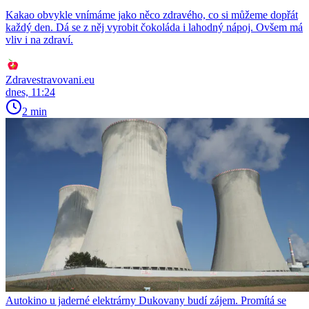
Kakao obvykle vnímáme jako něco zdravého, co si můžeme dopřát
každý den. Dá se z něj vyrobit čokoláda i lahodný nápoj. Ovšem má
vliv i na zdraví.
Zdravestravovani.eu
dnes, 11:24
2 min
Autokino u jaderné elektrárny Dukovany budí zájem. Promítá se