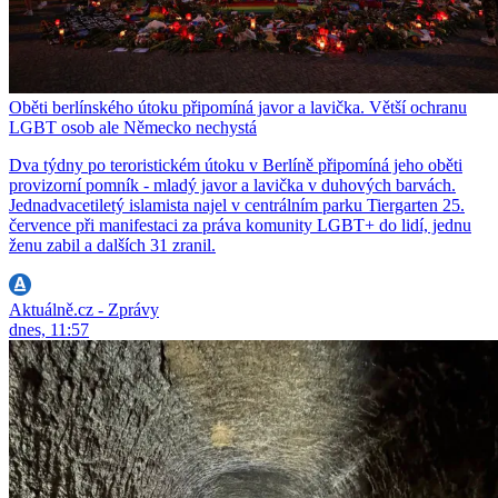
Oběti berlínského útoku připomíná javor a lavička. Větší ochranu
LGBT osob ale Německo nechystá
Dva týdny po teroristickém útoku v Berlíně připomíná jeho oběti
provizorní pomník - mladý javor a lavička v duhových barvách.
Jednadvacetiletý islamista najel v centrálním parku Tiergarten 25.
července při manifestaci za práva komunity LGBT+ do lidí, jednu
ženu zabil a dalších 31 zranil.
Aktuálně.cz - Zprávy
dnes, 11:57