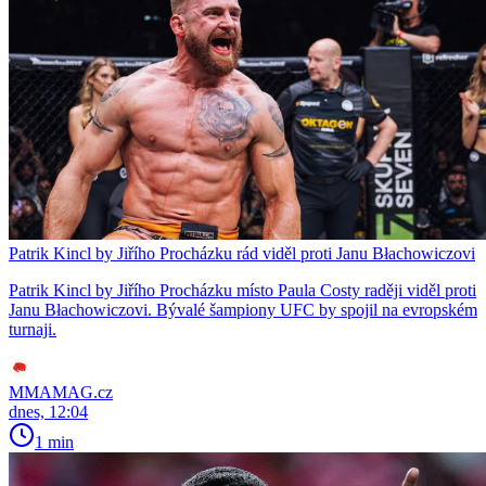
Patrik Kincl by Jiřího Procházku rád viděl proti Janu Błachowiczovi
Patrik Kincl by Jiřího Procházku místo Paula Costy raději viděl proti
Janu Błachowiczovi. Bývalé šampiony UFC by spojil na evropském
turnaji.
MMAMAG.cz
dnes, 12:04
1 min