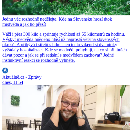
Jednu věc rozhodně nedělejte. Kde na Slovensku hrozí útok
medvěda a jak ho přežít
Váží i přes 300 kilo a sprintuje rychlostí až 55 kilometrů za hodinu.
Výskyt medvěda hnědého hlásí už naprostá většina slovenských
okresů. A přibývá i střetů s lidmi. Jen tento víkend si dva útoky
vyžádaly hospitalizaci. Kde se medvědi pohybují, na co si při túrách
dávat pozor a jak se při setkání s medvědem zachovat? Jedné
instinktivní reakci se rozhodně vyhněte.
Aktuálně.cz - Zprávy
dnes, 11:54