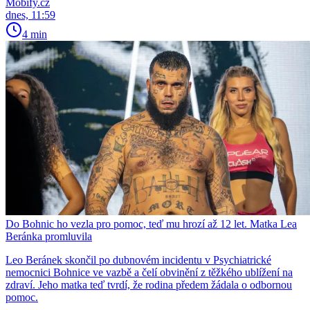
Mobify.cz
dnes, 11:59
4 min
Do Bohnic ho vezla pro pomoc, teď mu hrozí až 12 let. Matka Lea
Beránka promluvila
Leo Beránek skončil po dubnovém incidentu v Psychiatrické
nemocnici Bohnice ve vazbě a čelí obvinění z těžkého ublížení na
zdraví. Jeho matka teď tvrdí, že rodina předem žádala o odbornou
pomoc.