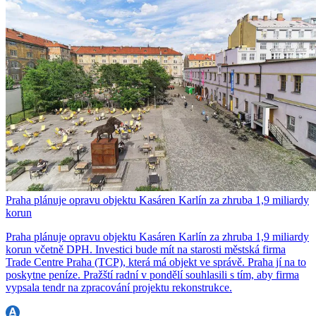
Praha plánuje opravu objektu Kasáren Karlín za zhruba 1,9 miliardy
korun
Praha plánuje opravu objektu Kasáren Karlín za zhruba 1,9 miliardy
korun včetně DPH. Investici bude mít na starosti městská firma
Trade Centre Praha (TCP), která má objekt ve správě. Praha jí na to
poskytne peníze. Pražští radní v pondělí souhlasili s tím, aby firma
vypsala tendr na zpracování projektu rekonstrukce.