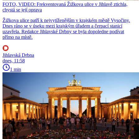
FOTO, VIDEO: Frekventovaná Žižkova ulice v Jihlavě ztichla,
chystá se její oprava
Žižkova ulice patří k nejvytíženějším v krajském městě Vysočiny.
Dnes ráno se v úseku mezi krajským úřadem a čerpací stanicí
uzavřela. Redakce Jihlavské Drbny se byla dopoledne podívat
přímo na místě.
Jihlavská Drbna
dnes, 11:58
1 min