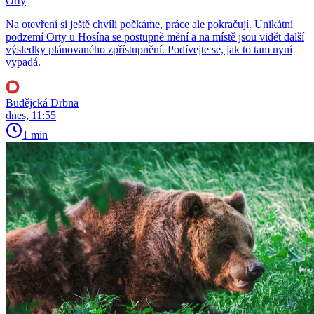
Orty
Na otevření si ještě chvíli počkáme, práce ale pokračují. Unikátní
podzemí Orty u Hosína se postupně mění a na místě jsou vidět další
výsledky plánovaného zpřístupnění. Podívejte se, jak to tam nyní
vypadá.
Budějcká Drbna
dnes, 11:55
1 min