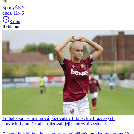
SportyŽivě
dnes, 11:46
3 min
Reklama
Fotbalistka Lehmannová pózovala v bikinách v brazilských
barvách. Fanoušci ale kritizovali její sportovní výsledky
Zelenožluté bikiny, loď, slunce, a pod příspěvkem lavina komentářů