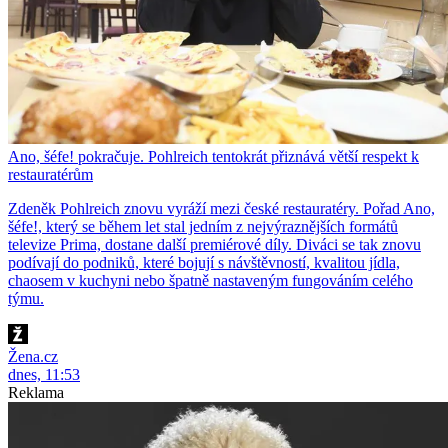
Ano, šéfe! pokračuje. Pohlreich tentokrát přiznává větší respekt k
restauratérům
Zdeněk Pohlreich znovu vyráží mezi české restauratéry. Pořad Ano,
šéfe!, který se během let stal jedním z nejvýraznějších formátů
televize Prima, dostane další premiérové díly. Diváci se tak znovu
podívají do podniků, které bojují s návštěvností, kvalitou jídla,
chaosem v kuchyni nebo špatně nastaveným fungováním celého
týmu.
Žena.cz
dnes, 11:53
Reklama