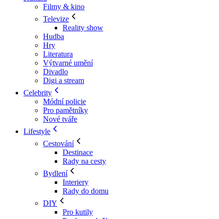
Filmy & kino
Televize
Reality show
Hudba
Hry
Literatura
Výtvarné umění
Divadlo
Digi a stream
Celebrity
Módní policie
Pro pamětníky
Nové tváře
Lifestyle
Cestování
Destinace
Rady na cesty
Bydlení
Interiery
Rady do domu
DIY
Pro kutily