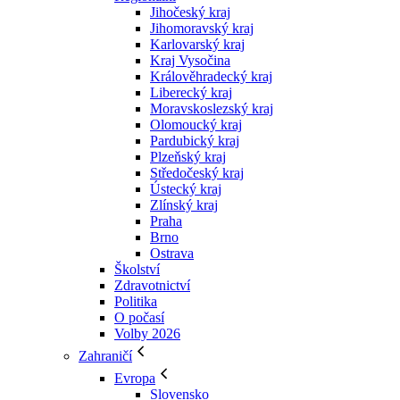
Jihočeský kraj
Jihomoravský kraj
Karlovarský kraj
Kraj Vysočina
Králověhradecký kraj
Liberecký kraj
Moravskoslezský kraj
Olomoucký kraj
Pardubický kraj
Plzeňský kraj
Středočeský kraj
Ústecký kraj
Zlínský kraj
Praha
Brno
Ostrava
Školství
Zdravotnictví
Politika
O počasí
Volby 2026
Zahraničí
Evropa
Slovensko