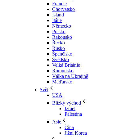
Francie
Chorvatsko
Island
Itálie
Německo
Polsko
Rakousko
Řecko
Rusko
Španělsko
Švédsko
Velká Británie
Rumunsko
Válka na Ukrajině
Maďarsko
Svět
USA
Blízký východ
Izrael
Palestina
Asie
Čína
Jižní Korea