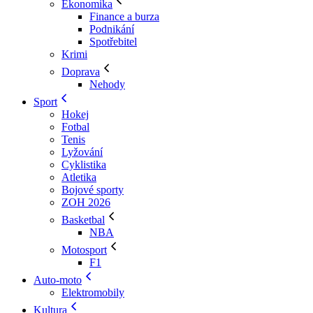
Ekonomika
Finance a burza
Podnikání
Spotřebitel
Krimi
Doprava
Nehody
Sport
Hokej
Fotbal
Tenis
Lyžování
Cyklistika
Atletika
Bojové sporty
ZOH 2026
Basketbal
NBA
Motosport
F1
Auto-moto
Elektromobily
Kultura