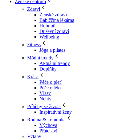
Ženské centrum
Zdraví
Ženské zdraví
Babiččina lékárna
Hubnutí
Duševní zdraví
Wellbeing
Fitness
Jóga a pilates
Módní trendy
Aktuální trendy
Doplňky
Krása
Péče o pleť
Péče o tělo
Vlasy
Nehty
Příběhy ze života
Inspirativní ženy
Rodina & komunita
Výchova
Přátelství
Vztahy