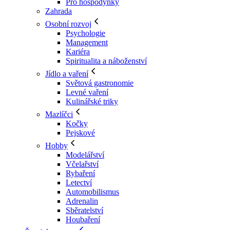
Pro hospodyňky
Zahrada
Osobní rozvoj
Psychologie
Management
Kariéra
Spiritualita a náboženství
Jídlo a vaření
Světová gastronomie
Levné vaření
Kulinářské triky
Mazlíčci
Kočky
Pejskové
Hobby
Modelářství
Včelařství
Rybaření
Letectví
Automobilismus
Adrenalin
Sběratelství
Houbaření