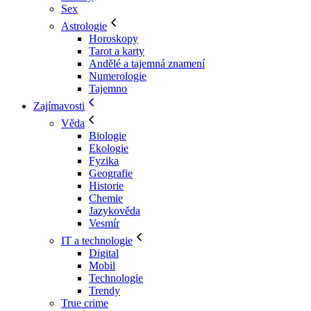
Sex
Astrologie
Horoskopy
Tarot a karty
Andělé a tajemná znamení
Numerologie
Tajemno
Zajímavosti
Věda
Biologie
Ekologie
Fyzika
Geografie
Historie
Chemie
Jazykověda
Vesmír
IT a technologie
Digital
Mobil
Technologie
Trendy
True crime