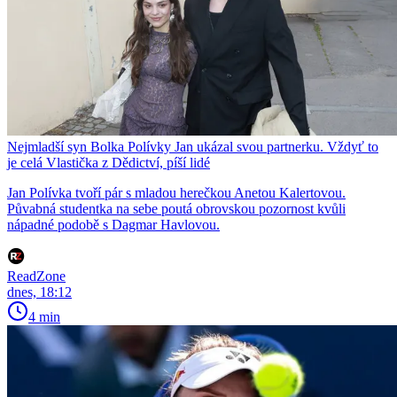
Nejmladší syn Bolka Polívky Jan ukázal svou partnerku. Vždyť to
je celá Vlastička z Dědictví, píší lidé
Jan Polívka tvoří pár s mladou herečkou Anetou Kalertovou.
Půvabná studentka na sebe poutá obrovskou pozornost kvůli
nápadné podobě s Dagmar Havlovou.
ReadZone
dnes, 18:12
4 min