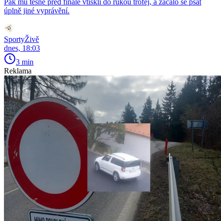
Pak mu těsně před finále vtiskli do rukou trofej, a začalo se psát
úplně jiné vyprávění.
SportyŽivě
dnes, 18:03
3 min
Reklama