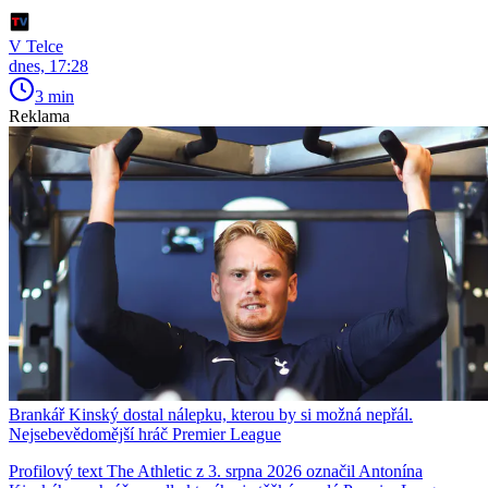
V Telce
dnes, 17:28
3 min
Reklama
Brankář Kinský dostal nálepku, kterou by si možná nepřál.
Nejsebevědomější hráč Premier League
Profilový text The Athletic z 3. srpna 2026 označil Antonína