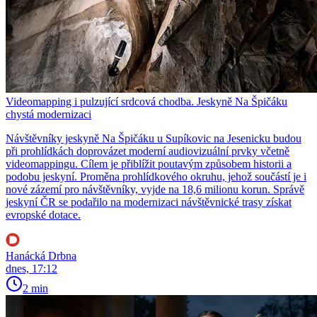
Videomapping i pulzující srdcová chodba. Jeskyně Na Špičáku
chystá modernizaci
Návštěvníky jeskyně Na Špičáku u Supíkovic na Jesenicku budou
při prohlídkách doprovázet moderní audiovizuální prvky včetně
videomappingu. Cílem je přiblížit poutavým způsobem historii a
podobu jeskyní. Proměna prohlídkového okruhu, jehož součástí je i
nové zázemí pro návštěvníky, vyjde na 18,6 milionu korun. Správě
jeskyní ČR se podařilo na modernizaci návštěvnické trasy získat
evropské dotace.
Hanácká Drbna
dnes, 17:12
2 min