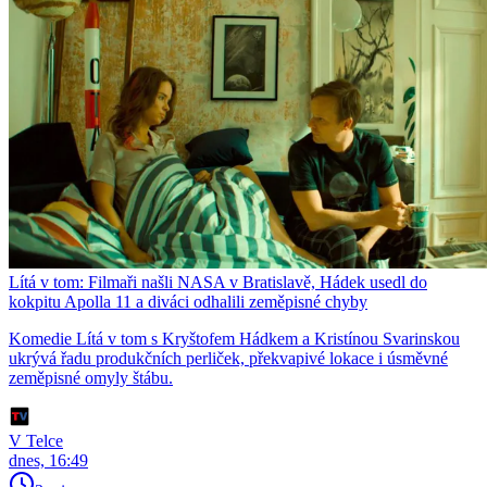
Lítá v tom: Filmaři našli NASA v Bratislavě, Hádek usedl do
kokpitu Apolla 11 a diváci odhalili zeměpisné chyby
Komedie Lítá v tom s Kryštofem Hádkem a Kristínou Svarinskou
ukrývá řadu produkčních perliček, překvapivé lokace i úsměvné
zeměpisné omyly štábu.
V Telce
dnes, 16:49