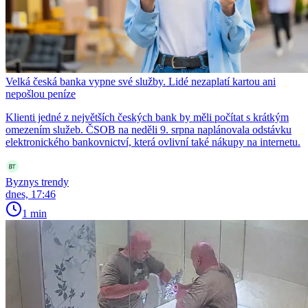
Velká česká banka vypne své služby. Lidé nezaplatí kartou ani
nepošlou peníze
Klienti jedné z největších českých bank by měli počítat s krátkým
omezením služeb. ČSOB na neděli 9. srpna naplánovala odstávku
elektronického bankovnictví, která ovlivní také nákupy na internetu.
Byznys trendy
dnes, 17:46
1 min