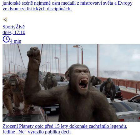
juniorské scéně nejméně osm medailí z mistrovství světa a Evropy
ve dvou cyklistických disciplínách.
SportyŽivě
dnes, 17:10
4 min
Zrození Planety opic před 15 lety dokonale zachránilo legendu.
Jediné „Ne“ vyrazilo publiku dech