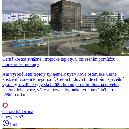
Černá kostka zvládne i tropické teploty. S chlazením pomůžou
moderní technologie
Ani vysoké letní teploty by neměly být v nové ostravské Černé
kostce důvodem k nepohodlí. Celou budovu bude chránit speciální
systémy, rozdílné typy skel i 68 hlubinných vrtů. Stavba nového
centra digitalizace, vědy a inovací by měla být hotová během
příštího roku.
Ostravská Drbna
dnes, 16:53
2 min