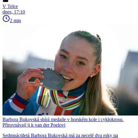
V Telce
dnes, 17:10
2 min
Barbora Bukovská sbírá medaile v horském kole i cyklokrosu.
Přirovnávají ji k van der Poelovi
Sedmnáctiletá Barbora Bukovská má za necelé dva roky na