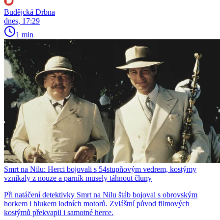
Budějcká Drbna
dnes, 17:29
1 min
Smrt na Nilu: Herci bojovali s 54stupňovým vedrem, kostýmy
vznikaly z nouze a parník musely táhnout čluny
Při natáčení detektivky Smrt na Nilu štáb bojoval s obrovským
horkem i hlukem lodních motorů. Zvláštní původ filmových
kostýmů překvapil i samotné herce.