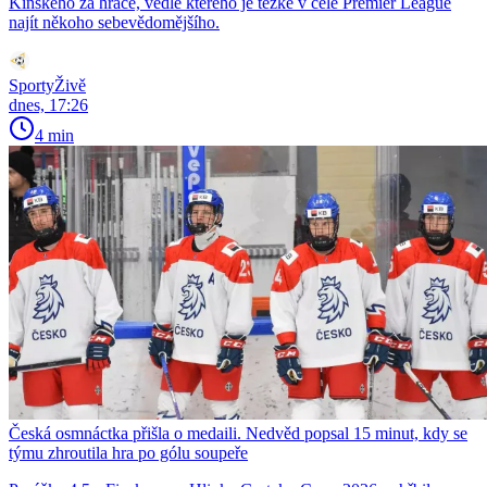
Kinského za hráče, vedle kterého je těžké v celé Premier League
najít někoho sebevědomějšího.
SportyŽivě
dnes, 17:26
4 min
Česká osmnáctka přišla o medaili. Nedvěd popsal 15 minut, kdy se
týmu zhroutila hra po gólu soupeře