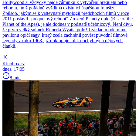
Hollywood si vždycky najde záminku k vytvoření prequelu nebo
rebootu, jímž pořádně vyždímá existující úspěšnou franšízu.
Způsob, jakým se k vrstevnaté mytologii předchozích filmů v roce
2011 postavil „prequelový reboot“ Zrození Planety opic (Rise of the
Planet of the Apes), je ale dodnes v podstatě učebnicový. Není divu,
že první velký snímek Ruperta Wyatta položil základ modernímu
pavilonu opičí ságy, který zcela zachránil pověst původní filmové
legendy z roku 1968, již obklopuje tolik pochybných dějových
článků.
Kinobox.cz
dnes, 17:05
8 min