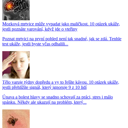
Mozková mrtvice může vypadat jako maličkost. 10 otázek ukáže,
jestli poznáte varování, když jde o vteřiny
Poznat mrtvici na první pohled není tak snadné, jak se zdá. Tenhle
test ukáže, jestli byste včas odhalili...
Tělo varuje týdny dopředu a vy to řešíte kávou. 10 otázek ukáže,
jestli přehlížíte signál, který ignoruje 9 z 10 lidí
Únava a bolest hlavy se snadno schovají za práci, stres i málo
spánku. Někdy ale ukazují na problém, který...