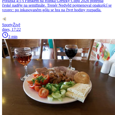
Porážka 4:5 s Finskem na Hlinka Gretzky Cupu 2026 pohřbila
české naděje na semifinále. Trenér Nedvěd pojmenoval opakující se
vzorec: po inkasovaném gólu se hra na čtvrt hodiny rozpadla.
SportyŽivě
dnes, 17:22
3 min