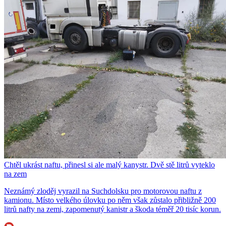
Chtěl ukrást naftu, přinesl si ale malý kanystr. Dvě stě litrů vyteklo
na zem
Neznámý zloděj vyrazil na Suchdolsku pro motorovou naftu z
kamionu. Místo velkého úlovku po něm však zůstalo přibližně 200
litrů nafty na zemi, zapomenutý kanistr a škoda téměř 20 tisíc korun.