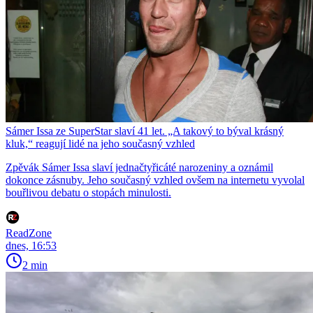
Sámer Issa ze SuperStar slaví 41 let. „A takový to býval krásný
kluk,“ reagují lidé na jeho současný vzhled
Zpěvák Sámer Issa slaví jednačtyřicáté narozeniny a oznámil
dokonce zásnuby. Jeho současný vzhled ovšem na internetu vyvolal
bouřlivou debatu o stopách minulosti.
ReadZone
dnes, 16:53
2 min