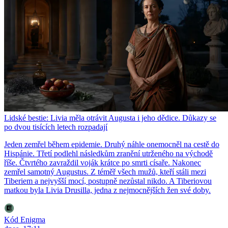
Lidské bestie: Livia měla otrávit Augusta i jeho dědice. Důkazy se
po dvou tisících letech rozpadají
Jeden zemřel během epidemie. Druhý náhle onemocněl na cestě do
Hispánie. Třetí podlehl následkům zranění utrženého na východě
říše. Čtvrtého zavraždil voják krátce po smrti císaře. Nakonec
zemřel samotný Augustus. Z téměř všech mužů, kteří stáli mezi
Tiberiem a nejvyšší mocí, postupně nezůstal nikdo. A Tiberiovou
matkou byla Livia Drusilla, jedna z nejmocnějších žen své doby.
Kód Enigma