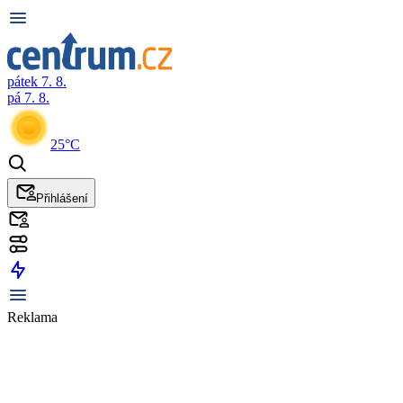
pátek 7. 8.
pá 7. 8.
25°C
Přihlášení
Reklama