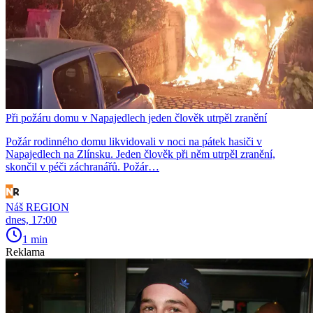
Při požáru domu v Napajedlech jeden člověk utrpěl zranění
Požár rodinného domu likvidovali v noci na pátek hasiči v
Napajedlech na Zlínsku. Jeden člověk při něm utrpěl zranění,
skončil v péči záchranářů. Požár…
Náš REGION
dnes, 17:00
1 min
Reklama