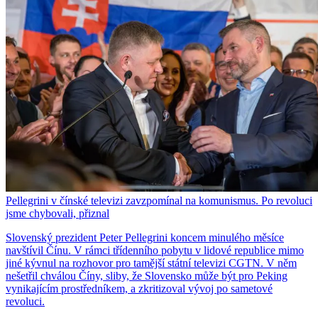
Pellegrini v čínské televizi zavzpomínal na komunismus. Po revoluci
jsme chybovali, přiznal
Slovenský prezident Peter Pellegrini koncem minulého měsíce
navštívil Čínu. V rámci třídenního pobytu v lidové republice mimo
jiné kývnul na rozhovor pro tamější státní televizi CGTN. V něm
nešetřil chválou Číny, sliby, že Slovensko může být pro Peking
vynikajícím prostředníkem, a zkritizoval vývoj po sametové
revoluci.