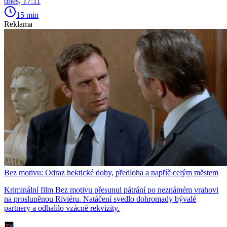
dnes, 17:11
15 min
Reklama
Bez motivu: Odraz hektické doby, předloha a napříč celým městem
Kriminální film Bez motivu přesunul pátrání po neznámém vrahovi
na prosluněnou Riviéru. Natáčení svedlo dohromady bývalé
partnery a odhalilo vzácné rekvizity.