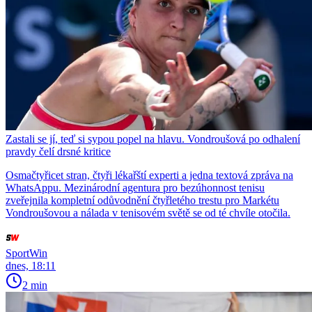
Zastali se jí, teď si sypou popel na hlavu. Vondroušová po odhalení
pravdy čelí drsné kritice
Osmačtyřicet stran, čtyři lékařští experti a jedna textová zpráva na
WhatsAppu. Mezinárodní agentura pro bezúhonnost tenisu
zveřejnila kompletní odůvodnění čtyřletého trestu pro Markétu
Vondroušovou a nálada v tenisovém světě se od té chvíle otočila.
SportWin
dnes, 18:11
2 min