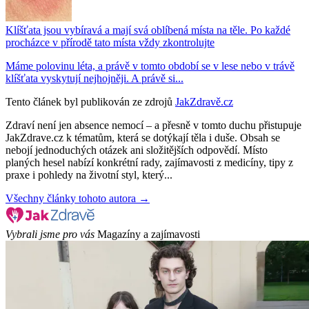
Klíšťata jsou vybíravá a mají svá oblíbená místa na těle. Po každé
procházce v přírodě tato místa vždy zkontrolujte
Máme polovinu léta, a právě v tomto období se v lese nebo v trávě
klíšťata vyskytují nejhojněji. A právě si...
Tento článek byl publikován ze zdrojů
JakZdravě.cz
Zdraví není jen absence nemocí – a přesně v tomto duchu přistupuje
JakZdrave.cz k tématům, která se dotýkají těla i duše. Obsah se
nebojí jednoduchých otázek ani složitějších odpovědí. Místo
planých hesel nabízí konkrétní rady, zajímavosti z medicíny, tipy z
praxe i pohledy na životní styl, který...
Všechny články tohoto autora →
Vybrali jsme pro vás
Magazíny a zajímavosti