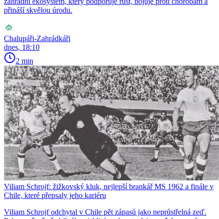
zahradní ekosystém, který podporuje růst, bojuje proti chorobám a
přináší skvělou úrodu.
Chalupáři-Zahrádkáři
dnes, 18:10
2 min
Viliam Schrojf: žižkovský kluk, nejlepší brankář MS 1962 a finále v
Chile, které přepsaly jeho kariéru
Viliam Schrojf odchytal v Chile pět zápasů jako neprůstřelná zeď.