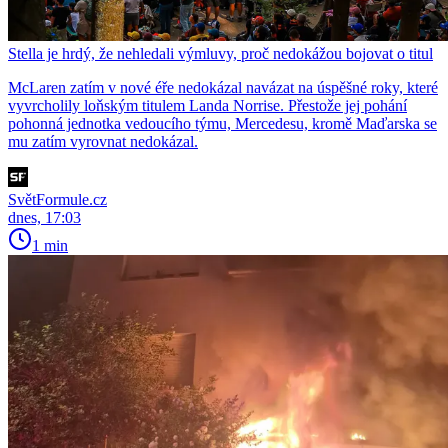
Stella je hrdý, že nehledali výmluvy, proč nedokážou bojovat o titul
McLaren zatím v nové éře nedokázal navázat na úspěšné roky, které
vyvrcholily loňským titulem Landa Norrise. Přestože jej pohání
pohonná jednotka vedoucího týmu, Mercedesu, kromě Maďarska se
mu zatím vyrovnat nedokázal.
SvětFormule.cz
dnes, 17:03
1 min