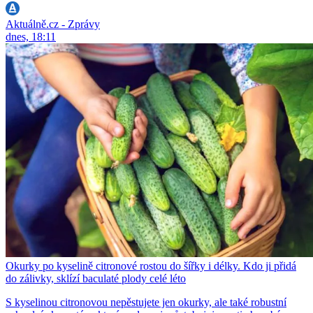
Aktuálně.cz - Zprávy
dnes, 18:11
Okurky po kyselině citronové rostou do šířky i délky. Kdo ji přidá
do zálivky, sklízí baculaté plody celé léto
S kyselinou citronovou nepěstujete jen okurky, ale také robustní