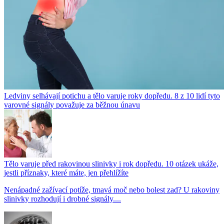
Ledviny selhávají potichu a tělo varuje roky dopředu. 8 z 10 lidí tyto
varovné signály považuje za běžnou únavu
Tělo varuje před rakovinou slinivky i rok dopředu. 10 otázek ukáže,
jestli příznaky, které máte, jen přehlížíte
Nenápadné zažívací potíže, tmavá moč nebo bolest zad? U rakoviny
slinivky rozhodují i drobné signály....