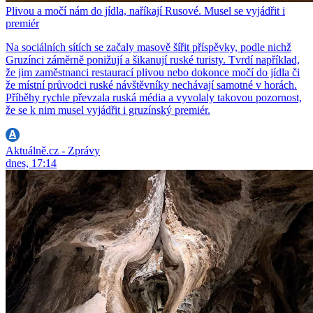
Plivou a močí nám do jídla, naříkají Rusové. Musel se vyjádřit i
premiér
Na sociálních sítích se začaly masově šířit příspěvky, podle nichž
Gruzínci záměrně ponižují a šikanují ruské turisty. Tvrdí například,
že jim zaměstnanci restaurací plivou nebo dokonce močí do jídla či
že místní průvodci ruské návštěvníky nechávají samotné v horách.
Příběhy rychle převzala ruská média a vyvolaly takovou pozornost,
že se k nim musel vyjádřit i gruzínský premiér.
Aktuálně.cz - Zprávy
dnes, 17:14