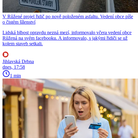
V Růžené projel řidič po nově položeném asfaltu. Vedení obce píše
o čistém šílenství
Lidská blbost opravdu nezná mezí, informovalo včera vedení obce
Růžená na svém facebooku. A informovalo, s jakými řidiči se už
kolem staveb setkali.
Jihlavská Drbna
dnes, 17:58
1 min