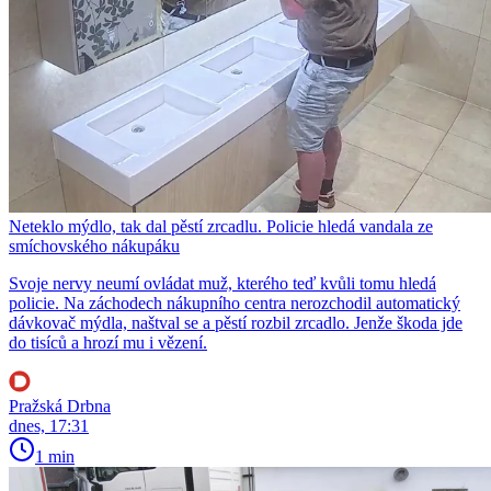
Neteklo mýdlo, tak dal pěstí zrcadlu. Policie hledá vandala ze
smíchovského nákupáku
Svoje nervy neumí ovládat muž, kterého teď kvůli tomu hledá
policie. Na záchodech nákupního centra nerozchodil automatický
dávkovač mýdla, naštval se a pěstí rozbil zrcadlo. Jenže škoda jde
do tisíců a hrozí mu i vězení.
Pražská Drbna
dnes, 17:31
1 min