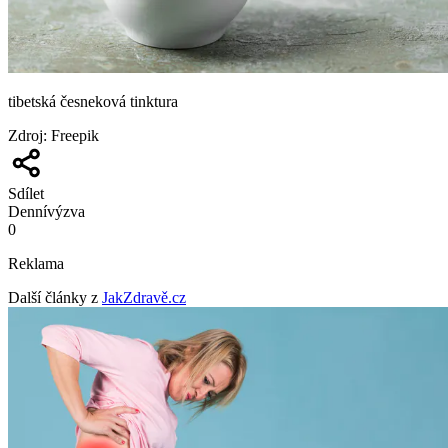
tibetská česneková tinktura
Zdroj
:
Freepik
Sdílet
Denní
výzva
0
Reklama
Další články z
JakZdravě.cz