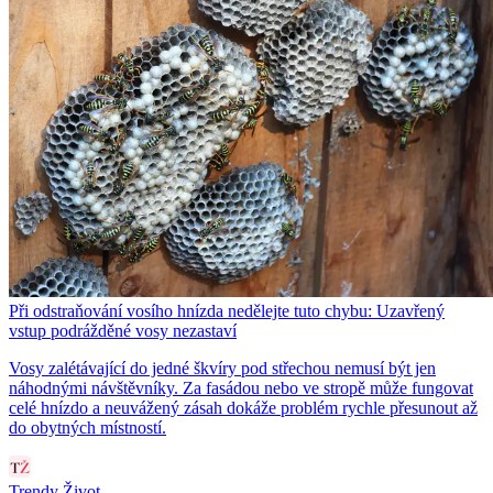
Při odstraňování vosího hnízda nedělejte tuto chybu: Uzavřený
vstup podrážděné vosy nezastaví
Vosy zalétávající do jedné škvíry pod střechou nemusí být jen
náhodnými návštěvníky. Za fasádou nebo ve stropě může fungovat
celé hnízdo a neuvážený zásah dokáže problém rychle přesunout až
do obytných místností.
Trendy Život