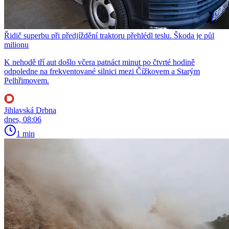
Řidič superbu při předjíždění traktoru přehlédl teslu. Škoda je půl
milionu
K nehodě tří aut došlo včera patnáct minut po čtvrté hodině
odpoledne na frekventované silnici mezi Čížkovem a Starým
Pelhřimovem.
Jihlavská Drbna
dnes, 08:06
1 min