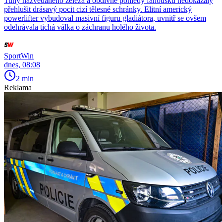
Tuny nazvedaného železa a obdivné pohledy fanoušků nedokázaly
přehlušit drásavý pocit cizí tělesné schránky. Elitní americký
powerlifter vybudoval masivní figuru gladiátora, uvnitř se ovšem
odehrávala tichá válka o záchranu holého života.
SportWin
dnes, 08:08
2 min
Reklama