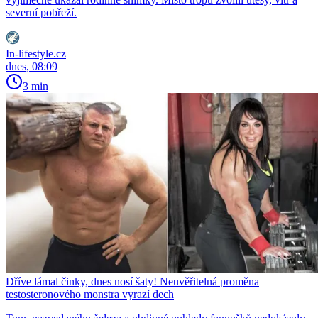
severní pobřeží.
In-lifestyle.cz
dnes, 08:09
3 min
Dříve lámal činky, dnes nosí šaty! Neuvěřitelná proměna
testosteronového monstra vyrazí dech