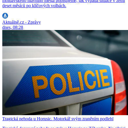
moldavského hlavního města popisujeme, jak vypadá situace v zemi
deset měsíců po klíčových volbách.
Aktuálně.cz - Zprávy
dnes, 08:28
Tragická nehoda u Horusic. Motorkář svým zraněním podlehl