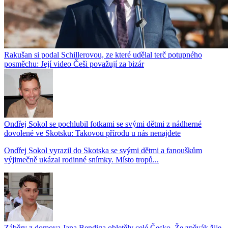
Rakušan si podal Schillerovou, ze které udělal terč potupného
posměchu: Její video Češi považují za bizár
Ondřej Sokol se pochlubil fotkami se svými dětmi z nádherné
dovolené ve Skotsku: Takovou přírodu u nás nenajdete
Ondřej Sokol vyrazil do Skotska se svými dětmi a fanouškům
výjimečně ukázal rodinné snímky. Místo tropů...
Záběry z domova Jana Bendiga obletěly celé Česko. Že zpěvák žije