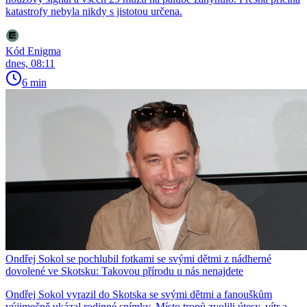
katastrofy nebyla nikdy s jistotou určena.
Kód Enigma
dnes, 08:11
6 min
Ondřej Sokol se pochlubil fotkami se svými dětmi z nádherné
dovolené ve Skotsku: Takovou přírodu u nás nenajdete
Ondřej Sokol vyrazil do Skotska se svými dětmi a fanouškům
výjimečně ukázal rodinné snímky. Místo tropů zvolili útesy, vítr a