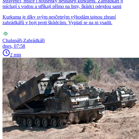
Mravenci, mšice i housenky nesnášejí kurkumu. Zahrádkáři ji
míchají s vodou a stříkají přímo na listy, škůdci odejdou sami
Kurkuma je díky svým nesčetným výhodám tajnou zbraní
zahrádkářů v boji proti škůdcům. Vyplatí se na ni vsadit.
Chalupáři-Zahrádkáři
dnes, 07:58
2 min