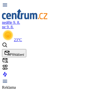
neděle 9. 8.
ne 9. 8.
23°C
Přihlášení
Reklama