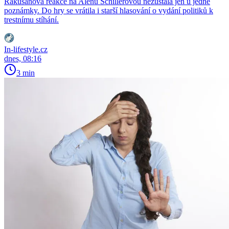
Rakušanova reakce na Alenu Schillerovou nezůstala jen u jedné
poznámky. Do hry se vrátila i starší hlasování o vydání politiků k
trestnímu stíhání.
In-lifestyle.cz
dnes, 08:16
3 min