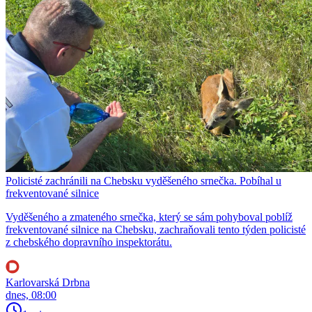
Policisté zachránili na Chebsku vyděšeného srnečka. Pobíhal u
frekventované silnice
Vyděšeného a zmateného srnečka, který se sám pohyboval poblíž
frekventované silnice na Chebsku, zachraňovali tento týden policisté
z chebského dopravního inspektorátu.
Karlovarská Drbna
dnes, 08:00