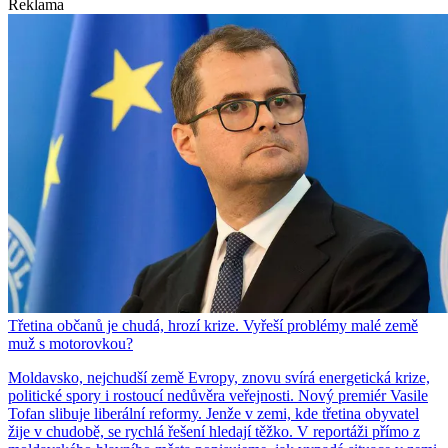
Reklama
Třetina občanů je chudá, hrozí krize. Vyřeší problémy malé země
muž s motorovkou?
Moldavsko, nejchudší země Evropy, znovu svírá energetická krize,
politické spory i rostoucí nedůvěra veřejnosti. Nový premiér Vasile
Tofan slibuje liberální reformy. Jenže v zemi, kde třetina obyvatel
žije v chudobě, se rychlá řešení hledají těžko. V reportáži přímo z