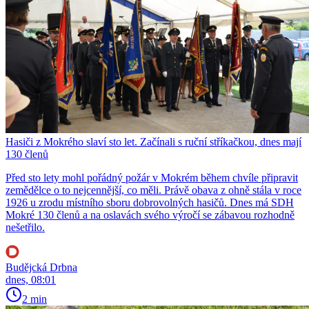
Hasiči z Mokrého slaví sto let. Začínali s ruční stříkačkou, dnes mají
130 členů
Před sto lety mohl pořádný požár v Mokrém během chvíle připravit
zemědělce o to nejcennější, co měli. Právě obava z ohně stála v roce
1926 u zrodu místního sboru dobrovolných hasičů. Dnes má SDH
Mokré 130 členů a na oslavách svého výročí se zábavou rozhodně
nešetřilo.
Budějcká Drbna
dnes, 08:01
2 min