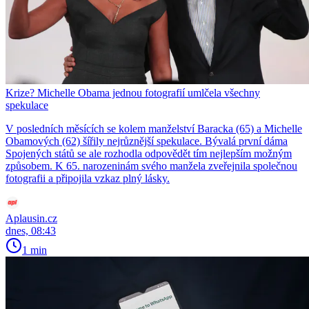
Krize? Michelle Obama jednou fotografií umlčela všechny
spekulace
V posledních měsících se kolem manželství Baracka (65) a Michelle
Obamových (62) šířily nejrůznější spekulace. Bývalá první dáma
Spojených států se ale rozhodla odpovědět tím nejlepším možným
způsobem. K 65. narozeninám svého manžela zveřejnila společnou
fotografii a připojila vzkaz plný lásky.
Aplausin.cz
dnes, 08:43
1 min