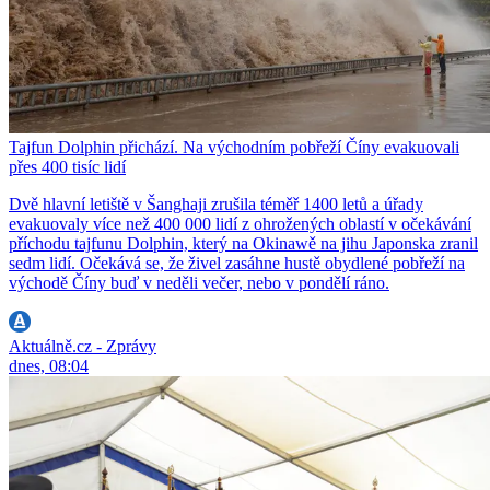
Tajfun Dolphin přichází. Na východním pobřeží Číny evakuovali
přes 400 tisíc lidí
Dvě hlavní letiště v Šanghaji zrušila téměř 1400 letů a úřady
evakuovaly více než 400 000 lidí z ohrožených oblastí v očekávání
příchodu tajfunu Dolphin, který na Okinawě na jihu Japonska zranil
sedm lidí. Očekává se, že živel zasáhne hustě obydlené pobřeží na
východě Číny buď v neděli večer, nebo v pondělí ráno.
Aktuálně.cz - Zprávy
dnes, 08:04