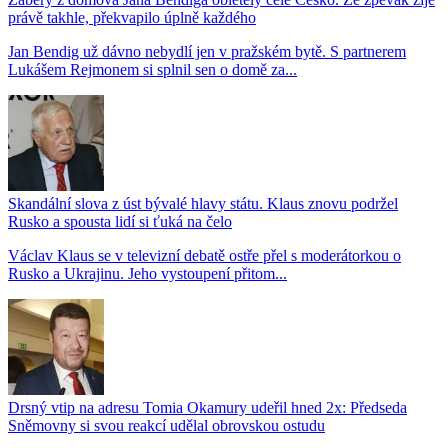
právě takhle, překvapilo úplně každého
Jan Bendig už dávno nebydlí jen v pražském bytě. S partnerem
Lukášem Rejmonem si splnil sen o domě za...
Skandální slova z úst bývalé hlavy státu. Klaus znovu podržel
Rusko a spousta lidí si ťuká na čelo
Václav Klaus se v televizní debatě ostře přel s moderátorkou o
Rusko a Ukrajinu. Jeho vystoupení přitom...
Drsný vtip na adresu Tomia Okamury udeřil hned 2x: Předseda
Sněmovny si svou reakcí udělal obrovskou ostudu