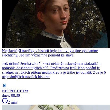
Nejslavnější travičky v historii byly královny a jiné významné
šlechtičny. Jed jim významně pomohl ke slávě
Jed, účinná ženská zbraň, která některým slavným aristokratkám
pomohla dosáhnout jejich cílů. Proč zrovna jed? Jeho podání je
snadné, na rukách přitom neulpí krev a je těžké jej odhalit. Zde je 6
nejznámějších traviček historie.
NESPECHEJ.cz
dnes, 08:30
2 min