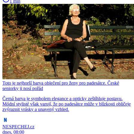
1 min
Toto je nejhorší barva oblečení pro ženy pro padesátce. České
seniorky ji nosí pořád
Černá barva je symbolem elegance a opticky zeštíhluje postavu.
Módní stylisté však varují, že po padesátce může v blízkosti obličeje
zvýraznit vrásky a unavený vzhled.
NESPECHEJ.cz
dnes, 08:00