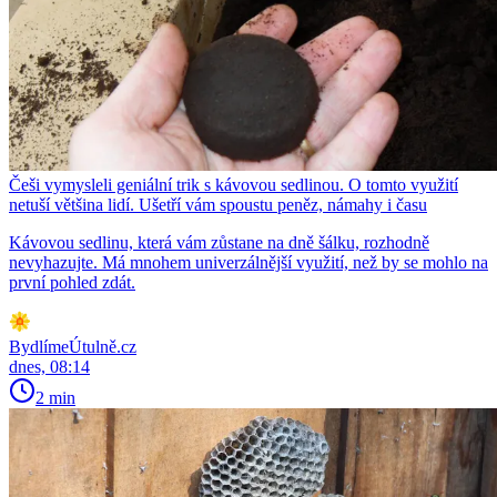
Češi vymysleli geniální trik s kávovou sedlinou. O tomto využití
netuší většina lidí. Ušetří vám spoustu peněz, námahy i času
Kávovou sedlinu, která vám zůstane na dně šálku, rozhodně
nevyhazujte. Má mnohem univerzálnější využití, než by se mohlo na
první pohled zdát.
BydlímeÚtulně.cz
dnes, 08:14
2 min