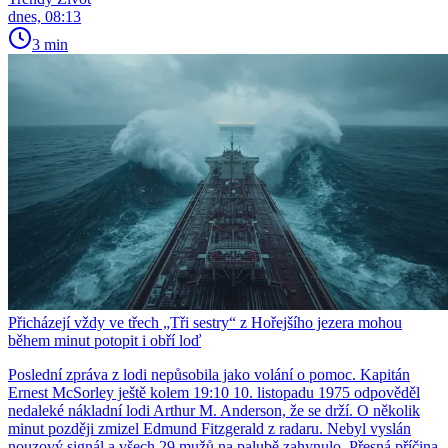
dnes, 08:13
3 min
Přicházejí vždy ve třech „Tři sestry“ z Hořejšího jezera mohou
během minut potopit i obří loď
Poslední zpráva z lodi nepůsobila jako volání o pomoc. Kapitán
Ernest McSorley ještě kolem 19:10 10. listopadu 1975 odpověděl
nedaleké nákladní lodi Arthur M. Anderson, že se drží. O několik
minut později zmizel Edmund Fitzgerald z radaru. Nebyl vyslán
nouzový signál a všech 29 mužů na palubě zahynulo. Přesná příčina