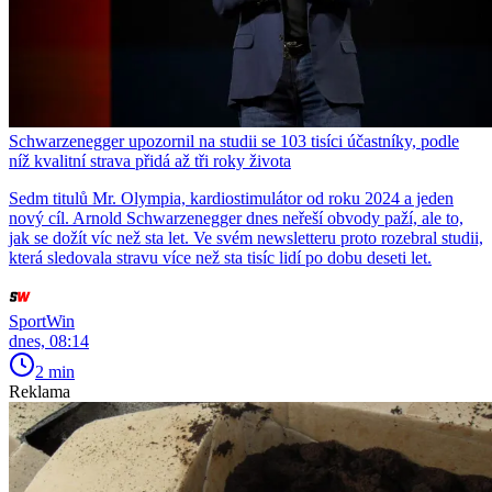
Schwarzenegger upozornil na studii se 103 tisíci účastníky, podle
níž kvalitní strava přidá až tři roky života
Sedm titulů Mr. Olympia, kardiostimulátor od roku 2024 a jeden
nový cíl. Arnold Schwarzenegger dnes neřeší obvody paží, ale to,
jak se dožít víc než sta let. Ve svém newsletteru proto rozebral studii,
která sledovala stravu více než sta tisíc lidí po dobu deseti let.
SportWin
dnes, 08:14
2 min
Reklama