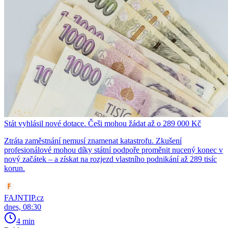
Stát vyhlásil nové dotace. Češi mohou žádat až o 289 000 Kč
Ztráta zaměstnání nemusí znamenat katastrofu. Zkušení
profesionálové mohou díky státní podpoře proměnit nucený konec v
nový začátek – a získat na rozjezd vlastního podnikání až 289 tisíc
korun.
FAJNTIP.cz
dnes, 08:30
4 min