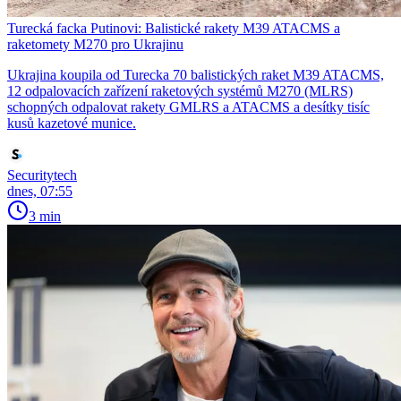
Turecká facka Putinovi: Balistické rakety M39 ATACMS a
raketomety M270 pro Ukrajinu
Ukrajina koupila od Turecka 70 balistických raket M39 ATACMS,
12 odpalovacích zařízení raketových systémů M270 (MLRS)
schopných odpalovat rakety GMLRS a ATACMS a desítky tisíc
kusů kazetové munice.
Securitytech
dnes, 07:55
3 min