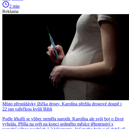
2 min
Reklama
Místo přesnídávky lžička drogy. Karolína přežila drogové doupě i
22 ran vařečkou kvůli Bibli
Podle lékařů se vůbec neměla narodit. Karolína ale svůj boj o život
vyhrála. Přišla na svět na konci sedmého měsíce těhotenství s