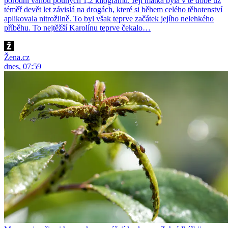
porodní váhou pouhých 1,2 kilogramu. Její matka byla v té době už
téměř devět let závislá na drogách, které si během celého těhotenství
aplikovala nitrožilně. To byl však teprve začátek jejího nelehkého
příběhu. To nejtěžší Karolínu teprve čekalo…
Žena.cz
dnes, 07:59