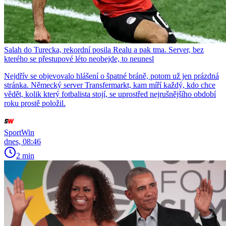
Salah do Turecka, rekordní posila Realu a pak tma. Server, bez
kterého se přestupové léto neobejde, to neunesl
Nejdřív se objevovalo hlášení o špatné bráně, potom už jen prázdná
stránka. Německý server Transfermarkt, kam míří každý, kdo chce
vědět, kolik který fotbalista stojí, se uprostřed nejrušnějšího období
roku prostě položil.
SportWin
dnes, 08:46
2 min