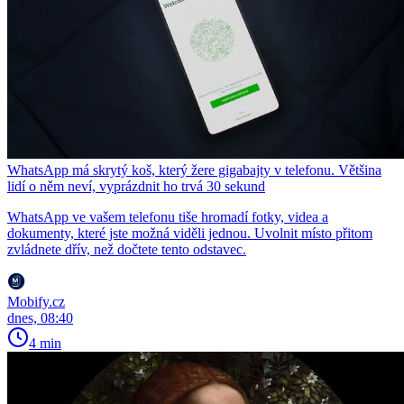
WhatsApp má skrytý koš, který žere gigabajty v telefonu. Většina
lidí o něm neví, vyprázdnit ho trvá 30 sekund
WhatsApp ve vašem telefonu tiše hromadí fotky, videa a
dokumenty, které jste možná viděli jednou. Uvolnit místo přitom
zvládnete dřív, než dočtete tento odstavec.
Mobify.cz
dnes, 08:40
4 min