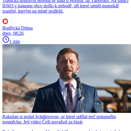
Tragická dopravní nehoda se stala u Horusic na Táborsku. Na silnici
II/603 v katastru obce došlo k nehodě, při které utrpěl motorkář
zranění, kterým na místě podlehl.
Budějcká Drbna
dnes, 08:26
1 min
Rakušan si podal Schillerovou, ze které udělal terč potupného
posměchu: Její video Češi považují za bizár