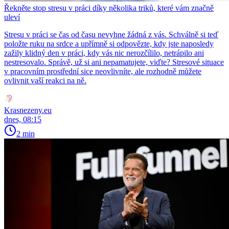
Řekněte stop stresu v práci díky několika triků, které vám značně
uleví
Stresu v práci se čas od času nevyhne žádná z vás. Schválně si teď
položte ruku na srdce a upřímně si odpovězte, kdy jste naposledy
zažily klidný den v práci, kdy vás nic nerozčílilo, netrápilo ani
nestresovalo. Správě, už si ani nepamatujete, viďte? Stresové situace
v pracovním prostřední sice neovlivníte, ale rozhodně můžete
ovlivnit vaší reakci na ně.
Krasnezeny.eu
dnes, 08:15
2 min